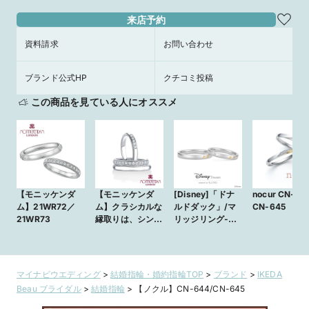
来店予約
資料請求
お問い合わせ
ブランド公式HP
クチコミ投稿
この商品を見ている人にオススメ
【モニッケンダ
【モニッケンダ
[Disney]「ドナ
nocur CN-64
ム】21WR72／
ム】クラシカルな
ルドダック」/マ
CN-645
21WR73
縁取りは、シンプ
リッジリング-
ルの中に華やかさ
Happy Step-
をプラス。
21WR71・
21WR72・
マイナビウエディング
>
結婚指輪・婚約指輪TOP
>
ブランド
>
IKEDA
21WR73 鍛造マ
Beau ブライダル
>
結婚指輪
>
【ノクル】CN-644/CN-645
リッジリング