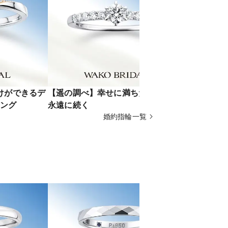
付けができるデ
【遥の調べ】幸せに満ちた調べは、
【月映え】
ング
永遠に続く
いの印
婚約指輪一覧