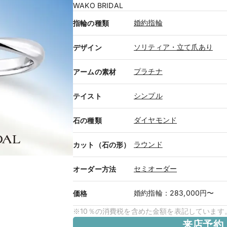
WAKO BRIDAL
婚約指輪
指輪の種類
ソリティア・立て爪あり
デザイン
プラチナ
アームの素材
シンプル
テイスト
ダイヤモンド
石の種類
ラウンド
カット（石の形）
セミオーダー
オーダー方法
婚約指輪
：
283,000円〜
価格
※10％の消費税を含めた金額を表記しています
来店予約