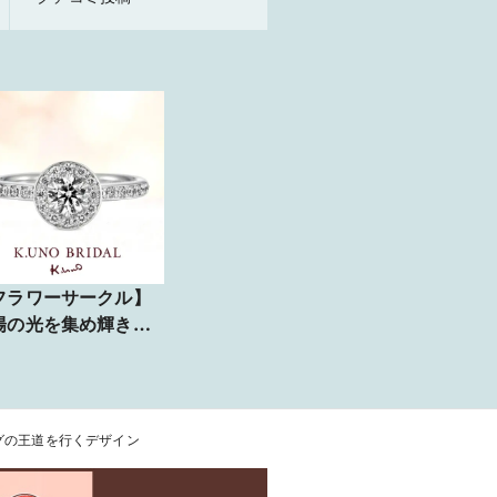
フラワーサークル】
陽の光を集め輝きを
って美しく咲く花の
に…
グの王道を行くデザイン