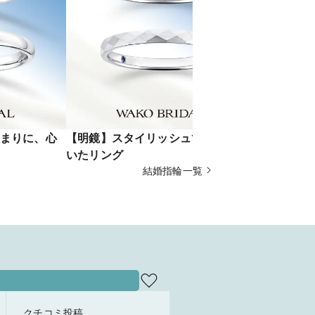
まりに、心
【明鏡】スタイリッシュで遊びのき
【縁】ミル
いたリング
ハーフエタ
結婚指輪一覧
クチコミ投稿