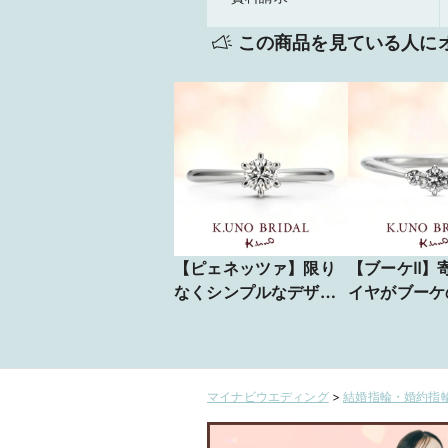
この商品を見ている人に
【ピェネッツァ】限り
【ブーケⅡ】
なくシンプルなデザイ
イヤがブーケ
ン。円は満ち足りた、
幸せな気持ち
過不足のない形。
でも
マイナビウエディング
>
結婚指輪・婚約指輪