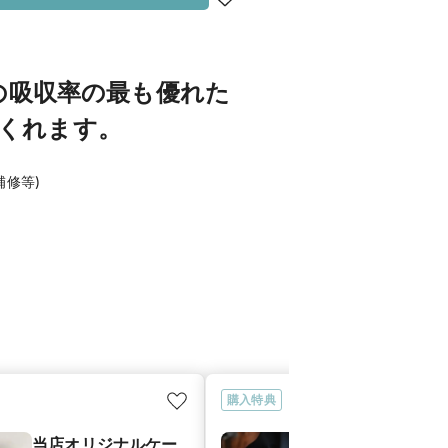
の吸収率の最も優れた
てくれます。
修等)
購入特典
当店オリジナルケー
サイズ直し永