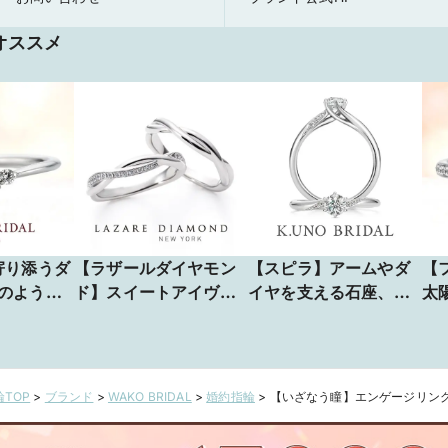
オススメ
寄り添うダ
【ラザールダイヤモン
【スピラ】アームやダ
【
のよう…
ド】スイートアイヴィ-
イヤを支える石座、爪
太
をいつま
Sweet IVY-(LD894PR
に至るまで美しい螺旋
放
／LD895PRD)
形のデザイン
様
TOP
>
ブランド
>
WAKO BRIDAL
>
婚約指輪
>
【いざなう瞳】エンゲージリン