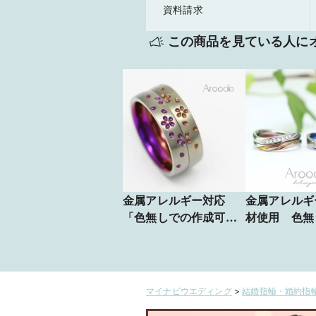
資料請求
この商品を見ている人に
金属アレルギー対応
金属アレルギ
「色無しでの作成可
材使用 色無
能」【ASAZAKURA/
成も可能【OA
朝桜】着け心地の良い
ジ】水が豊か
甲丸リングに桜をデザ
れ、命を潤す
イン
を表現した美
マイナビウエディング
>
結婚指輪・婚約指輪
ブを描く結婚