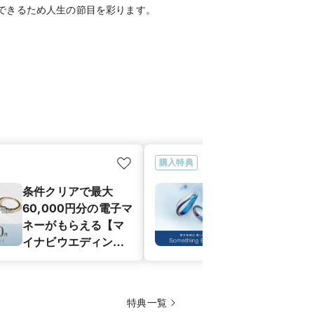
できるため人生の節目を彩ります。
購入特典
条件クリアで最大
【6種類から
60,000円分の電子マ
幸せのおまじな
ネーがもらえる【マ
ムシングブル
イナビウエディング
ア
カップル応援キャン
ペーン】
特典一覧