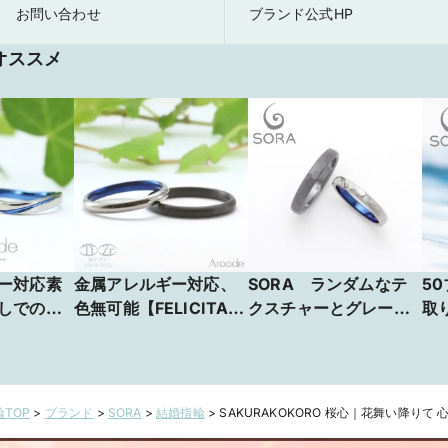
お問い合わせ
ブランド公式HP
オススメ
ー対応素
金属アレルギー対応、
SORA ランダムなテ
50
しでの作
色無可能【FELICITA/
クスチャーとグレーな
取
SI/オア
フェリチータ】フォル
色味が個性的なこだわ
イ
にあふ
ムの美しさと幸福な着
りのデザイン
シ
オアシス
け心地を追求した定番
しいカー
の甲丸リング
TOP
>
ブランド
>
SORA
>
結婚指輪
>
SAKURAKOKORO 桜心｜花舞い降りて
指輪