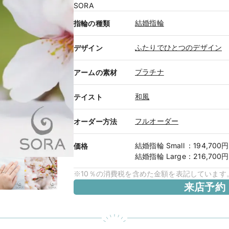
SORA
結婚指輪
指輪の種類
ふたりでひとつのデザイン
デザイン
プラチナ
アームの素材
和風
テイスト
フルオーダー
オーダー方法
結婚指輪
Small
：
194,700
価格
結婚指輪
Large
：
216,700
※10％の消費税を含めた金額を表記しています
来店予約