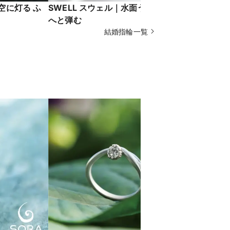
夜空に灯る ふ
SWELL スウェル｜水面うねり 未知
MAISAK
へと弾む
舞う桜
結婚指輪一覧