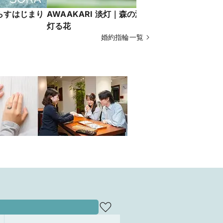
照らすはじまり
AWAAKARI 淡灯｜森の深みに 淡く
SUIU 翠
灯る花
雨粒
婚約指輪一覧