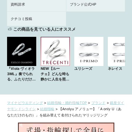
資料請求
ブランド公式HP
クチコミ投稿
この商品を見ている人にオススメ
『Viola ヴィオラ
NEW【ルー
ユリシーズ
ネレイス
3ML』奏でられ
チェ】どんな時も
る、ふたりだけの
静かに人生を照ら
音色
し続ける、光の輝
くリング
マイナビウエディング
>
結婚指輪・婚約指輪TOP
>
ブランド
>
銀座ダイ
ヤモンドシライシ
>
結婚指輪
>
【Anolyu アノリュー】「A only U（あ
なただけのもの）」を組み替えて名付けられたマリッジリング