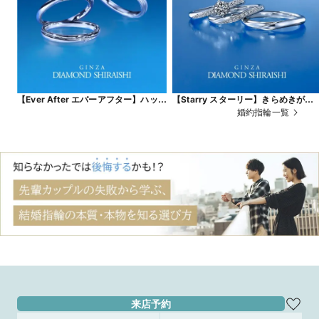
【Ever After エバーアフター】ハッ
【Starry スターリー】きらめきがひ
ピーエンドを経て、ふたりの物語が永
ときわ強い、一筋の流れ星
婚約指輪一覧
遠に続くことを願って
来店予約