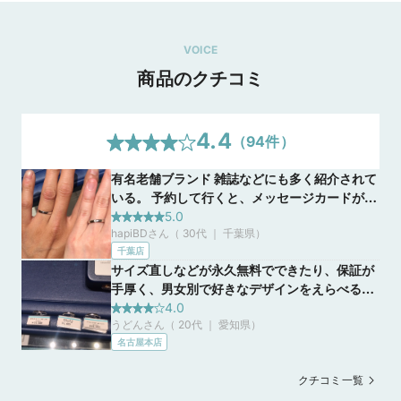
VOICE
商品のクチコミ
4.4
（
94
件）
有名老舗ブランド 雑誌などにも多く紹介されて
いる。 予約して行くと、メッセージカードが置
いてあり、心温まるメッセージが書かれてい
5.0
hapiBDさん（ 30代 ｜ 千葉県
）
る。 隣との間に仕切りがあり、隣があまり気に
千葉店
ならない。 リングは、好みを伝えて、ストレー
サイズ直しなどが永久無料でできたり、保証が
トかウェーブかなど、絞って行き、店員さんの
手厚く、男女別で好きなデザインをえらべると
オススメで最小限の紹介で、3〜4点くらいの試
ころ。日本人に合った細身のサイズがたくさん
4.0
着で決めて行く感じだった。 そうして下さった
うどんさん（ 20代 ｜ 愛知県
）
あり、つけていても違和感のあまりない指輪が
おかげで、沢山試着して、どれも良い！と迷う
名古屋本店
多く、オーダーメイドのような色々な種類から
ことなく、決められた。 最終的に気に入ったデ
選べるところ。
ザインを小さなメッセージカードに写真シール
クチコミ一覧
付きで、リングの名前と値段を手書きで記載し