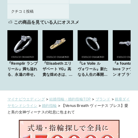
クチコミ投稿
この商品を見ている人にオススメ
『Remplir ランプ
『Elisabeth エリ
『Le Voile ル
『a fountain o
リール』満ち溢れ
ザベート YG』高
ヴォワール』新た
love ファウン
る、永遠の幸せ。
貴な煌めきは、選
なる人生の幕開
ン オブ ラブ』
ばれし女性のため
け。
に。
マイナビウエディング
>
結婚指輪・婚約指輪TOP
>
ブランド
>
銀座ダイ
ヤモンドシライシ
>
婚約指輪
>
【Venus Breath ヴィーナス ブレス】愛
と美の女神ヴィーナスの吐息に包まれて