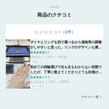
VOICE
商品のクチコミ
-
（
2
件）
ダイヤとリングを別で選べるから価格帯の調整
がしやすいと思った。リングのデザインも豊富
で店員さんが違いを詳しく教えてくれる。スト
5.0
APA7さん（ 20代 ｜ 東京都
）
レートからVやウェーブまでよくよく見るとリ
千葉店
ングの特性ひとつで印象がだいぶ変わるという
初めての指輪選びで右も左もわからない状態で
のがよくわかる。日本ブランドなところもあっ
したが、丁寧に教えてくださりとても好感が持
てか、リングのデザインも可愛いものが多く、
てました。もう一件来店する予定だとお伝えす
4.0
サイドのダイヤの有無などから幅広く選ぶこと
もどるさん（ 20代 ｜ 兵庫県
）
ると即決しなくてもかまわない、もしこちらが
が出来る。ダイヤモンドも選べるが、希望の価
神戸三宮店
よければまた戻ってきてくださいねと仰ってい
格帯で3つほど案内がある。あとはカラットや
ただき、押し売りするわけでもなく感じがよ
クラリティなどから自分の好みのものと組み合
クチコミ一覧
かったです。
わせていくスタイルで、リングとダイヤの合計
金額が出るといった形である。初めての指輪探
しではあったが長時間いろいろ説明をしてくれ