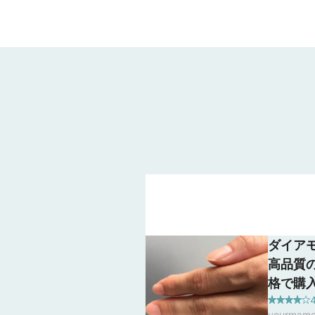
ダイア
高品質
格で購
も白色
yourma