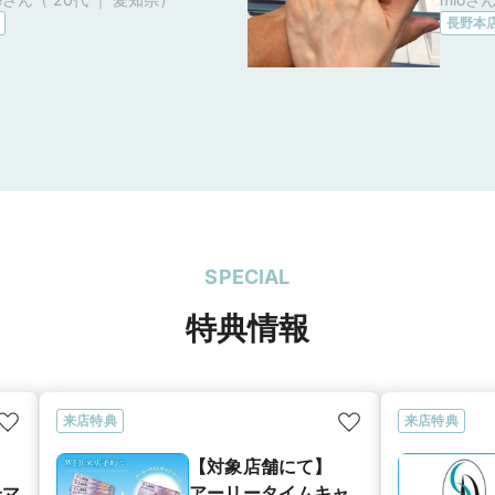
くたくさん見ることができま
良い
長野本
客の対応が親切だなと感じま
見て
デザインはカワイイ感じとシ
い、
なかんじがありダイアモンド
でし
つようになっていました。永
まっ
もありアフターサービスが
いた
りしています。サイズ直しも
た。
とのことでした
が、
とこ
SPECIAL
たが
に、
特典情報
の好
き、
来店特典
来店特典
【対象店舗にて】
子マ
アーリータイムキャ