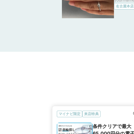
類も多
名古屋本店
す。接
した 
ンプル
が目立
久保証
しっか
できる
マイナビ限定
来店特典
条件クリアで最大
65,000円分の電