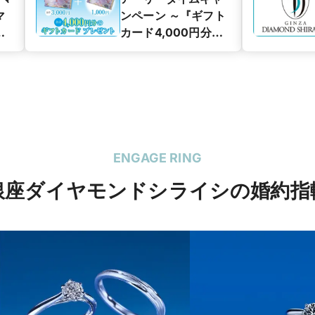
マ
ンペーン ～『ギフト
グ
カード4,000円分』
ン
プレゼント～
ENGAGE RING
銀座ダイヤモンドシライシの婚約指