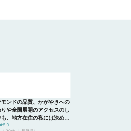
ヤモンドの品質、かがやきへの
わりや全国展開のアクセスのし
やも、地方在住の私には決め手
5.0
た。 また接客が大変気持ちの
ん（ 30代 ｜ 長野県
）