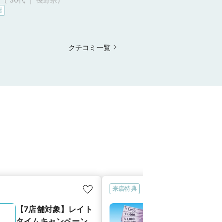
もので、何も考えずにちょっと
店
みよう、くらいの気持ちで伺
自分の好みも把握していません
たが、お話の中でスムーズに決
クチコミ一覧
ていったのは、担当していただ
方の接客力の高さだと思いまし
 トントン拍子で決まりました
一切こちらがひっかかるような
ろがなく、3時間半滞在しまし
、同じ席に座っているだけなの
退屈しませんでした。 私たち
みに合ったものを導いていただ
感謝しています。
来店特典
【7店舗対象】レイト
【3,000円分
タイムキャンペーン
カード】マイ