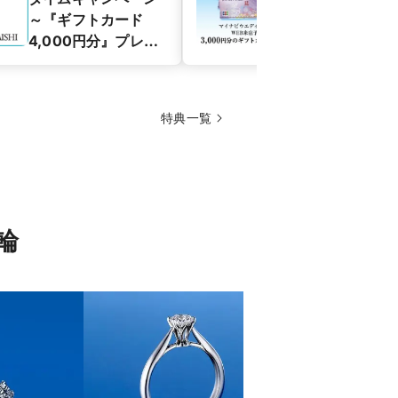
～『ギフトカード
らのWEB来店
4,000円分』プレゼ
初来店でプレ
ント～
ト！
特典一覧
輪