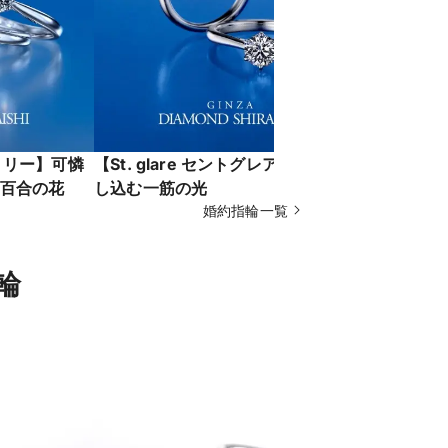
イトリリー】可憐
【St. glare セントグレア】窓から差
【Oper
百合の花
し込む一筋の光
ンドの輝き
婚約指輪一覧
輪