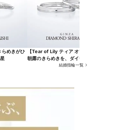
】きらめきがひ
【Tear of Lily ティア オブ リリー】
【Spiral
星
朝露のきらめきを、ダイヤモンドに
婚になぞら
結婚指輪一覧
ル）の永遠
で表した人