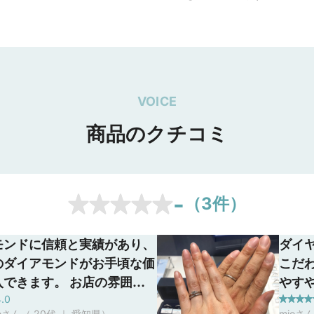
VOICE
商品のクチコミ
-
（
3
件）
モンドに信頼と実績があり、
ダイ
のダイアモンドがお手頃な価
こだ
入できます。 お店の雰囲気
やす
4.0
で、キレイでした 指輪の種
でし
meさん（ 20代 ｜ 愛知県
）
mioさ