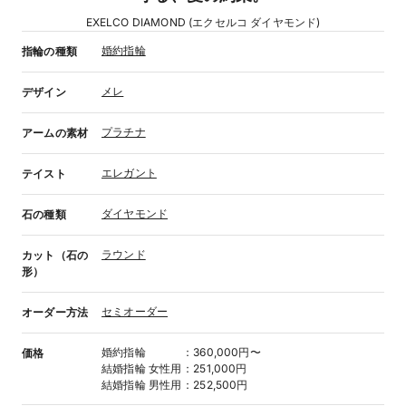
EXELCO DIAMOND (エクセルコ ダイヤモンド)
婚約指輪
指輪の種類
メレ
デザイン
プラチナ
アームの素材
エレガント
テイスト
ダイヤモンド
石の種類
ラウンド
カット（石の
形）
セミオーダー
オーダー方法
婚約指輪
：
360,000円〜
価格
結婚指輪
女性用
：
251,000円
結婚指輪
男性用
：
252,500円