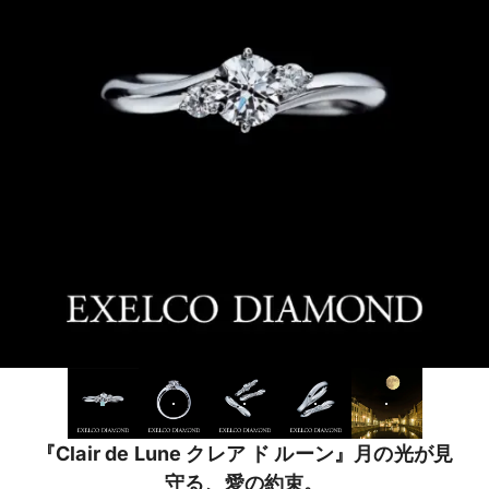
『Clair de Lune クレア ド ルーン』月の光が見
守る、愛の約束。