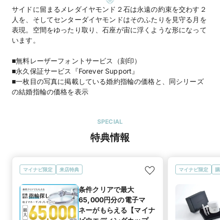
サイドに留まるメレダイヤモンド２石は永遠の約束を交わす２
人を、そしてセンターダイヤモンドはそのふたりを見守る月を
表現。空間をゆったり取り、石座が宙に浮くような形になって
います。
■無料レーザーフォントサービス（刻印）
■永久保証サービス『Forever Support』
■一枚目の写真に掲載している婚約指輪の価格と、同シリーズ
の結婚指輪の価格を表示
SPECIAL
特典情報
マイナビ限定
来店特典
マイナビ限定
購
条件クリアで最大
65,000円分の電子マ
ネーがもらえる【マイナ