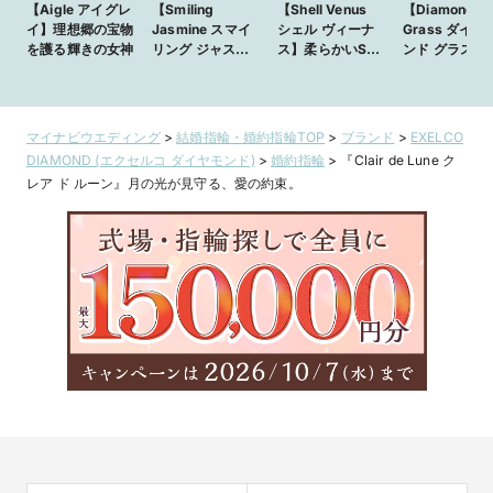
【Aigle アイグレ
【Smiling
【Shell Venus
【Diamond
イ】理想郷の宝物
Jasmine スマイ
シェル ヴィーナ
Grass ダイヤ
を護る輝きの女神
リング ジャスミ
ス】柔らかいS字
ンド グラス】
ン】女の子のキラ
のプラチナアーム
しい芽が開く
キラとした笑顔
はシェル（貝殻）
の瞬間の輝き
を、花々に重ねた
を表現
エンゲージリング
マイナビウエディング
>
結婚指輪・婚約指輪TOP
>
ブランド
>
EXELCO
シリーズ
DIAMOND (エクセルコ ダイヤモンド)
>
婚約指輪
>
『Clair de Lune ク
レア ド ルーン』月の光が見守る、愛の約束。