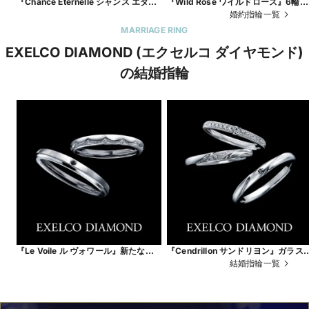
『Chance Éternelle シャンス エター
『Wild Rose ワイルドローズ』6輪の
ナル』永遠に続く幸運。
小さなバラの花（6ピースのダイヤ）
婚約指輪一覧
が、薬指の上で咲き誇るリング
MARRIAGE RING
EXELCO DIAMOND (エクセルコ ダイヤモンド)
の結婚指輪
『Le Voile ル ヴォワール』新たなる
『Cendrillon サンドリヨン』ガラス
人生の幕開け。
靴が導く、永遠の幸福
結婚指輪一覧