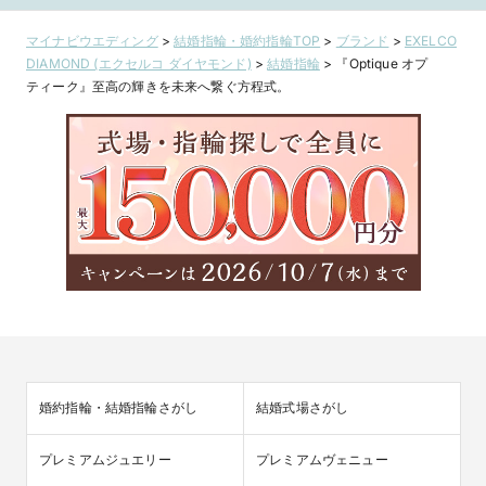
マイナビウエディング
>
結婚指輪・婚約指輪TOP
>
ブランド
>
EXELCO
DIAMOND (エクセルコ ダイヤモンド)
>
結婚指輪
>
『Optique オプ
ティーク』至高の輝きを未来へ繋ぐ方程式。
婚約指輪・結婚指輪さがし
結婚式場さがし
プレミアムジュエリー
プレミアムヴェニュー