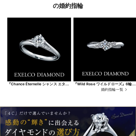
の婚約指輪
『Chance Éternelle シャンス エター
『Wild Rose ワイルドローズ』6輪の
ナル』永遠に続く幸運。
小さなバラの花（6ピースのダイヤ）
婚約指輪一覧
が、薬指の上で咲き誇るリング