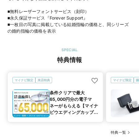
■無料レーザーフォントサービス（刻印）
■永久保証サービス『Forever Support』
■一枚目の写真に掲載している結婚指輪の価格と、同シリーズ
の婚約指輪の価格を表示
SPECIAL
特典情報
マイナビ限定
来店特典
マイナビ限定
購
条件クリアで最大
65,000円分の電子マ
ネーがもらえる【マイナ
ビウエディングカップル
応援キャンペーン
特典一覧