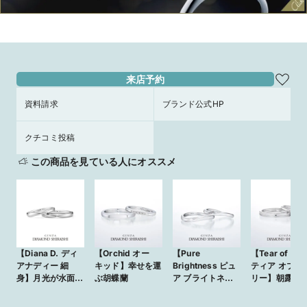
来店予約
資料請求
ブランド公式HP
クチコミ投稿
この商品を見ている人にオススメ
【Diana D. ディ
【Orchid オー
【Pure
【Tear of Lily
アナディー 細
キッド】幸せを運
Brightness ピュ
ティア オブ リ
身】月光が水面に
ぶ胡蝶蘭
ア ブライトネ
リー】朝露の
反射して放つ美し
ス】澄んだ輝き
めきを、ダイ
さ
ンドに