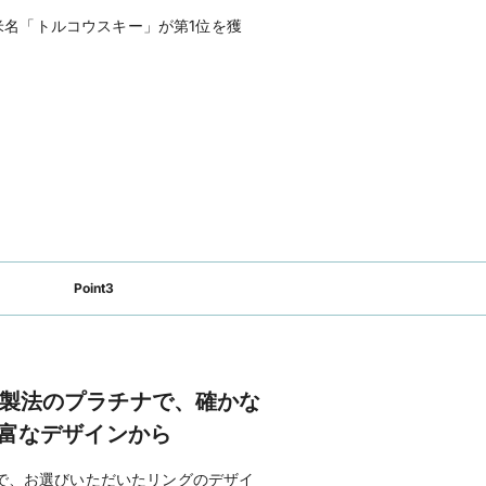


欧米名「トルコウスキー」が第1位を獲
営業）

約で「ジュエリークリーナーキット」
D (エクセルコ ダイヤモンド)
のホーム
ームページを見る
Point3
製法のプラチナで、確かな
豊富なデザインから
で、お選びいただいたリングのデザイ