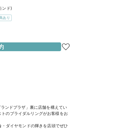
モンド)
典あり
約
5分

り徒歩5分

ス停より徒歩5分

パーキング」「東別院駐車場」「市営
本願寺駐車場」「舟山駐車場」
キング」他

限2時間分の無料駐車券進呈

購入（検討）時が対象
地図を見る
グランドプラザ」裏に店舗を構えてい
ストのブライダルリングがお客様をお
-18
輪・ダイヤモンドの輝きを店頭でぜひ