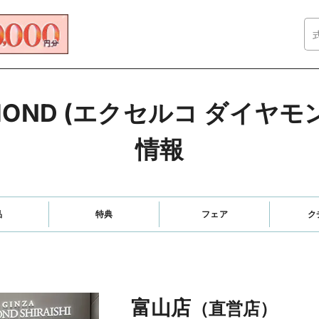
IAMOND (エクセルコ ダイヤ
情報
品
特典
フェア
ク
富山店
（直営店）