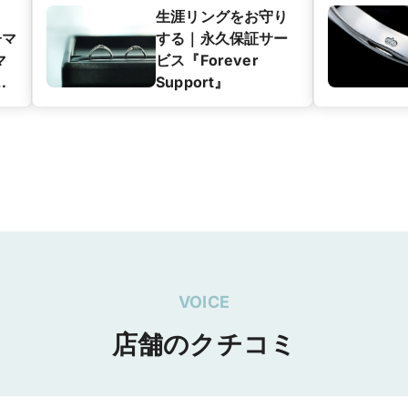
生涯リングをお守り
子マ
する｜永久保証サー
マ
ビス『Forever
グ
Support』
ン
VOICE
店舗のクチコミ