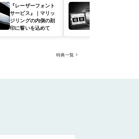
『レーザーフォント
【エンゲージ
サービス』｜マリッ
サリネ・ライ
ジリングの内側の刻
ポート｜ダイ
印に誓いを込めて
ドの輝きの証
特典一覧