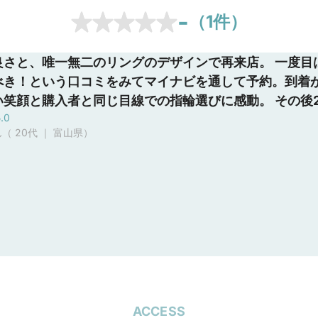
-
（
1
件）
良さと、唯一無二のリングのデザインで再来店。 一度目
べき！という口コミをみてマイナビを通して予約。到着
い笑顔と購入者と同じ目線での指輪選びに感動。 その後
.0
モンドのリングの唯一無二なデザインと高い品質、サー
（ 20代 ｜ 富山県
）
て、婚約指輪と結婚指輪を購入。 彼女も気に入ってくれ
ギリギリ入るか入らないかわかりませんでしたが、スッ
ACCESS