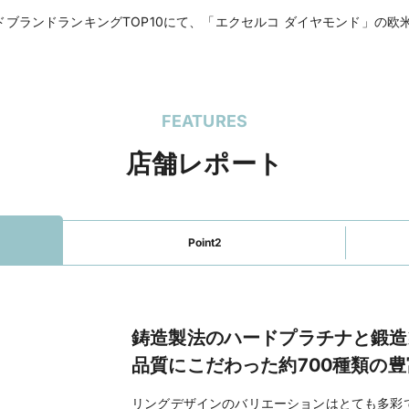
営業時間
11:00 a.m. - 7:30 p.m.
モンドブランドランキングTOP10にて、「エクセルコ ダイヤモンド」の
火・水曜定休（祝日は
）
■マイナビ特典｜ご成
プレゼント■
FEATURES
公式HP
EXELCO DIAMON
ページを見る
店舗レポート
富山店（直営店）
のホ
Point2
鋳造製法のハードプラチナと鍛造
品質にこだわった約700種類の
リングデザインのバリエーションはとても多彩