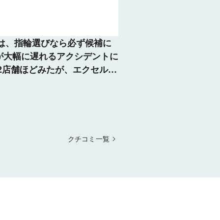
は、指輪選びなら必ず候補に
が大幅に遅れるアクシデントに
2店舗ほどみたが、エクセルコ
ビスが忘れられずに再来店。
て大満足です。 指輪の裏の文
キリキレイに入れていただきま
クチコミ一覧