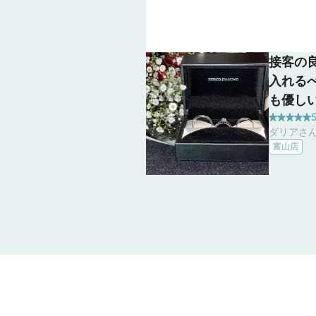
接客の
入れる
も優し
5
ダイヤ
ダリアさん
即決に
富山店
字も、
した！