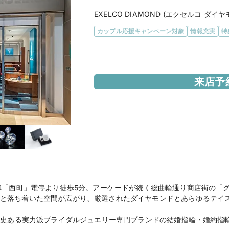
EXELCO DIAMOND (エクセルコ ダイヤ
カップル応援キャンペーン対象
情報充実
特
エリア
富山県
来店予
アクセス
JR「富山駅」より徒歩1
市内電車「西町」電停よ
地鉄バス「総曲輪」バ
【駐車場】「グランド
総曲輪駐車場」「富山
「チューゲキ西町パー
※当店ご滞在時間で上
※ブライダルリングの
電車「西町」電停より徒歩5分。アーケードが続く総曲輪通り商店街の「
と落ち着いた空間が広がり、厳選されたダイヤモンドとあらゆるテイ
住所
富山県富山市総曲輪3-3
、歴史ある実力派ブライダルジュエリー専門ブランドの結婚指輪・婚約指