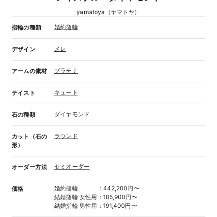
yamatoya（ヤマトヤ）
婚約指輪
指輪の種類
メレ
デザイン
プラチナ
アームの素材
キュート
テイスト
ダイヤモンド
石の種類
ラウンド
カット（石の
形）
セミオーダー
オーダー方法
婚約指輪
：
442,200円〜
価格
結婚指輪
女性用
：
185,900円〜
結婚指輪
男性用
：
191,400円〜