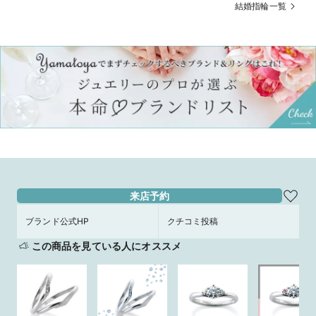
KYO MOKUME 」 愛 とぎれることな
Ricca 「 ハナミズキ 」
結婚指輪一覧
く 時 杢目にかさねて
来店予約
ブランド公式HP
クチコミ投稿
この商品を見ている人にオススメ