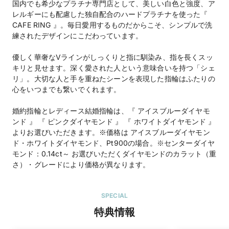
国内でも希少なプラチナ専門店として、美しい白色と強度、ア
レルギーにも配慮した独自配合のハードプラチナを使った『
CAFE RING 』。毎日愛用するものだからこそ、シンプルで洗
練されたデザインにこだわっています。
優しく華奢なVラインがしっくりと指に馴染み、指を長くスッ
キリと見せます。深く愛された人という意味合いを持つ「シェ
リ」。大切な人と手を重ねたシーンを表現した指輪はふたりの
心をいつまでも繋いでくれます。
婚約指輪とレディース結婚指輪は、『 アイスブルーダイヤモ
ンド 』 『 ピンクダイヤモンド 』 『 ホワイトダイヤモンド 』
よりお選びいただきます。※価格は アイスブルーダイヤモン
ド・ホワイトダイヤモンド、Pt900の場合。※センターダイヤ
モンド：0.14ct～ お選びいただくダイヤモンドのカラット（重
さ）・グレードにより価格が異なります。
SPECIAL
特典情報