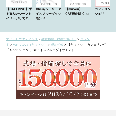
【CAFERING】手
Cheri/シェリ ア
【minoru】
カフェリン
を重ねたシーンを
イスブルーダイヤ
CAFERING Cheri
シェリ
イメージしてデザ
モンド
インされた
Cheri
マイナビウエディング
>
結婚指輪・婚約指輪TOP
>
ブラン
ド
>
yamatoya（ヤマトヤ）
>
婚約指輪
>
【ヤマトヤ】 カフェリング
「 Cheri シェリ 」 ★アイスブルーダイヤモンド