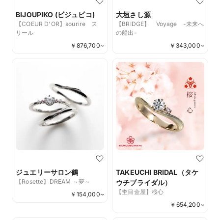
BIJOUPIKO (ビジュピコ)
大垣さし源
【COEUR D'OR】sourire ス
【BRIDGE】 Voyage -未来へ
リール
の船出-
￥
876,700
~
￥
343,000
~
ジュエリーサロン鶴
TAKEUCHI BRIDAL（タケ
【Rosette】DREAM ～夢～
ウチブライダル）
【杢目金屋】桜心
￥
154,000
~
￥
654,200
~