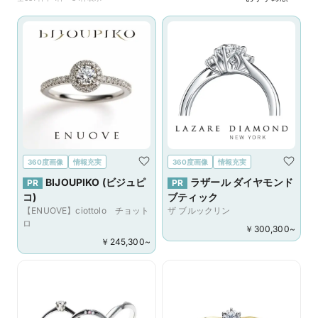
360度画像
情報充実
360度画像
情報充実
BIJOUPIKO (ビジュピ
ラザール ダイヤモンド
PR
PR
コ)
ブティック
【ENUOVE】ciottolo チョット
ザ ブルックリン
ロ
￥
300,300
~
￥
245,300
~