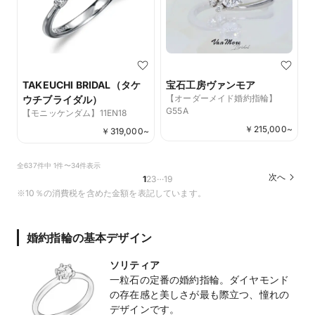
TAKEUCHI BRIDAL（タケ
宝石工房ヴァンモア
【オーダーメイド婚約指輪】
ウチブライダル）
G55A
【モニッケンダム】11EN18
￥
215,000
~
￥
319,000
~
全637件中 1件〜34件表示
…
次へ
1
2
3
19
※10％の消費税を含めた金額を表記しています。
婚約指輪の基本デザイン
ソリティア
一粒石の定番の婚約指輪。ダイヤモンド
の存在感と美しさが最も際立つ、憧れの
デザインです。