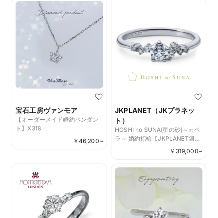
宝石工房ヴァンモア
JKPLANET（JKプラネッ
【オーダーメイド婚約ペンダン
ト）
ト】X318
HOSHI no SUNA(星の砂)～カペ
ラ～ 婚約指輪【JKPLANET銀
￥
46,200
~
座・銀座2丁目・表参道原宿・上
￥
319,000
~
野御徒町・横浜元町・大宮・名
古屋栄・大阪梅田・京都四条烏
丸・福岡天神・熊本】