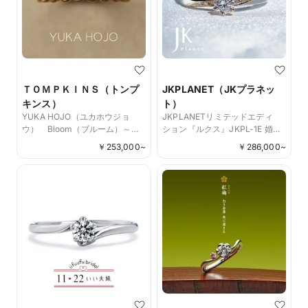
ＴＯＭＰＫＩＮＳ（トンプ
JKPLANET（JKプラネッ
キンス）
ト）
YUKA HOJO（ユカホウジョ
JKPLANETリミテッドエディ
ウ） Bloom（ブルーム）～実
ション『ルクス』JKPL-1E 婚約
り～
指輪(エンゲージリング)
￥
253,000
~
￥
286,000
~