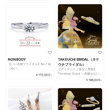
NONBODY
TAKEUCHI BRIDAL（タケ
【いい夫婦ブライダル】No.7 結
ウチブライダル）
（ゆい）
【ディズニー／美女と野獣】
Timeless Grace ～色褪せない愛
￥
170,500
~
～
￥
198,000
~