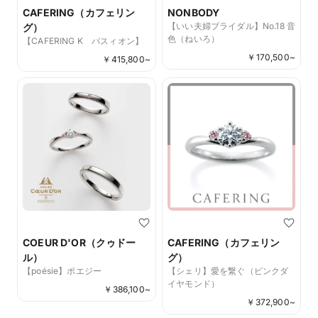
CAFERING（カフェリン
NONBODY
【いい夫婦ブライダル】No.18 音
グ）
色（ねいろ）
【CAFERING K パスィオン】
￥
170,500
~
￥
415,800
~
COEUR D'OR（クゥドー
CAFERING（カフェリン
ル）
グ）
【poésie】ポエジー
【シェリ】愛を繋ぐ（ピンクダ
イヤモンド）
￥
386,100
~
￥
372,900
~