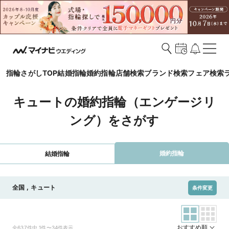
指輪さがしTOP
結婚指輪
婚約指輪
店舗検索
ブランド検索
フェア検索
キュートの婚約指輪（エンゲージリ
ング）をさがす
婚約指輪
結婚指輪
全国
,
キュート
条件変更
おすすめ順
全637件中 1件〜34件表示