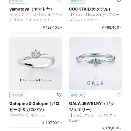
情報充実
情報充実
yamatoya（ヤマトヤ）
COCKTAIL(カクテル）
【 ヤマトヤ 】 オリジナルブラン
【Frozen Strawberry】フロー
ド Ricca 「 キンモクセイ 」
ズンストロベリー
￥
199,400
~
￥
488,400
~
情報充実
情報充実
Galopine & Galopin (ガロ
GALA JEWELRY（ガラ
ピーネ＆ガロパン)
ジュエリー）
【bonheur】ボヌール
【ガラ】 エンゲージリング ～
Cute～
￥
207,900
~
￥
178,000
~