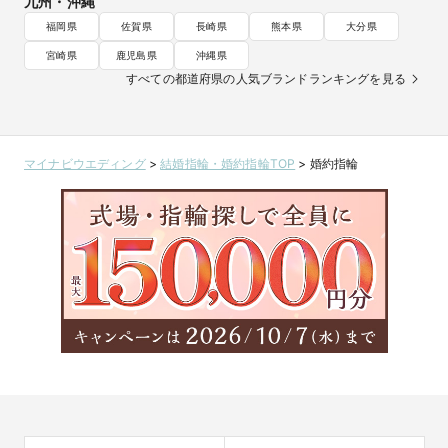
九州・沖縄
福岡県
佐賀県
長崎県
熊本県
大分県
宮崎県
鹿児島県
沖縄県
すべての都道府県の人気ブランドランキングを見る
マイナビウエディング
>
結婚指輪・婚約指輪TOP
>
婚約指輪