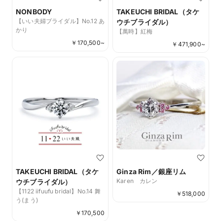
NONBODY
TAKEUCHI BRIDAL（タケ
【いい夫婦ブライダル】No.12 あ
ウチブライダル）
かり
【萬時】紅梅
￥
170,500
~
￥
471,900
~
TAKEUCHI BRIDAL（タケ
Ginza Rim／銀座リム
Karen カレン
ウチブライダル）
【1122 iifuufu bridal】No.14 舞
￥
518,000
う(まう)
￥
170,500