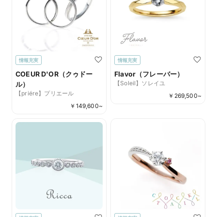
情報充実
情報充実
COEUR D'OR（クゥドー
Flavor（フレーバー）
【Soleil】ソレイユ
ル）
【priére】プリエール
￥
269,500
~
￥
149,600
~