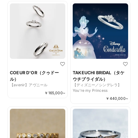
COEUR D'OR（クゥドー
TAKEUCHI BRIDAL（タケ
ル）
ウチブライダル）
【avenir】アヴニール
【ディズニー／シンデレラ】
You're my Princess
￥
165,000
~
￥
440,000
~