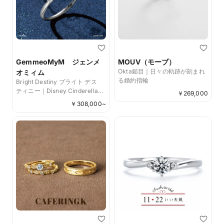
GemmeoMyM ジェンメ
MOUV（モーブ）
Okta鎚目｜日々の軌跡が刻まれ
オミィム
る婚約指輪
Bright Destiny ブライト デス
ティニー｜Disney Cinderella
￥
269,000
［シンデレラ］
￥
308,000
~