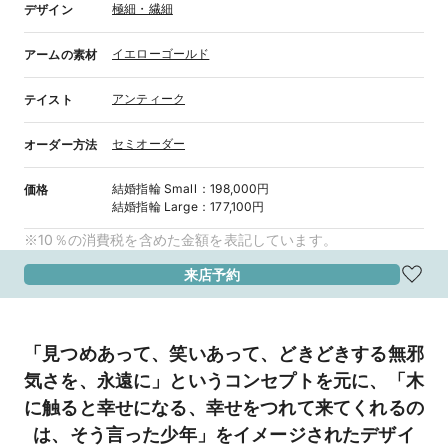
極細・繊細
デザイン
イエローゴールド
アームの素材
アンティーク
テイスト
セミオーダー
オーダー方法
結婚指輪
Small
：
198,000円
価格
結婚指輪
Large
：
177,100円
※10％の消費税を含めた金額を表記しています。
来店予約
「見つめあって、笑いあって、どきどきする無邪
気さを、永遠に」というコンセプトを元に、「木
に触ると幸せになる、幸せをつれて来てくれるの
は、そう言った少年」をイメージされたデザイ