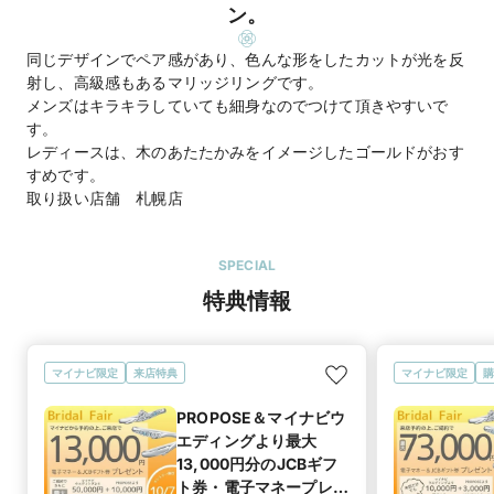
ン。
同じデザインでペア感があり、色んな形をしたカットが光を反
射し、高級感もあるマリッジリングです。
メンズはキラキラしていても細身なのでつけて頂きやすいで
す。
レディースは、木のあたたかみをイメージしたゴールドがおす
すめです。
SPECIAL
特典情報
マイナビ限定
来店特典
マイナビ限定
購
PROPOSE＆マイナビウ
エディングより最大
13,000円分のJCBギフ
ト券・電子マネープレゼ