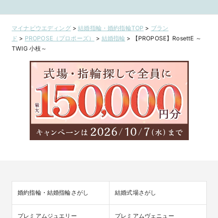
様々に反射し、高
ocho 08 情熱
級感のあるocho
08 情熱
マイナビウエディング
>
結婚指輪・婚約指輪TOP
>
ブラン
ド
>
PROPOSE（プロポーズ）
>
結婚指輪
>
【PROPOSE】RosettE ～
TWIG 小枝～
婚約指輪・結婚指輪さがし
結婚式場さがし
プレミアムジュエリー
プレミアムヴェニュー