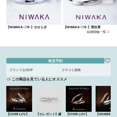
【NIWAKA-ﾆﾜｶ-】せせらぎ
【NIWAKA-ﾆﾜｶ-】雪佳景
結婚指輪一覧
来店予約
ブランド公式HP
クチコミ投稿
この商品を見ている人にオススメ
【CHER LUV】
【エレガント】緩
【CHER LUV】
【VANillA】