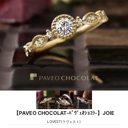
【PAVEO CHOCOLAT-ﾊﾟｳﾞｪｵｼｮｺﾗ-】JOIE
LOVEST(ラヴェスト)