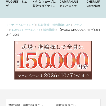
MUGUET ミュ
やかなウェーブに
CAMPANULE
CHER LUV・
ゲ
際立つダイヤモン
カンパニュラ
Geranium -
ド
ニューム-
マイナビウエディング
>
結婚指輪・婚約指輪TOP
>
ブラン
ド
>
LOVEST(ラヴェスト)
>
婚約指輪
>
【PAVEO CHOCOLAT-ﾊﾟｳﾞｪｵｼｮ
ｺﾗ-】JOIE
婚約指輪・結婚指輪さがし
結婚式場さがし