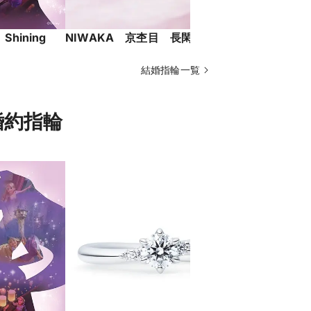
hining
NIWAKA 京杢目 長閑
NIWAK
結婚指輪一覧
の婚約指輪