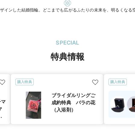
ザインした結婚指輪。どこまでも広がるふたりの未来を、明るくなる
SPECIAL
特典情報
購入特典
購入特典
ブライダルリングご
子マ
成約特典 バラの花
マ
（入浴剤）
グ
ン