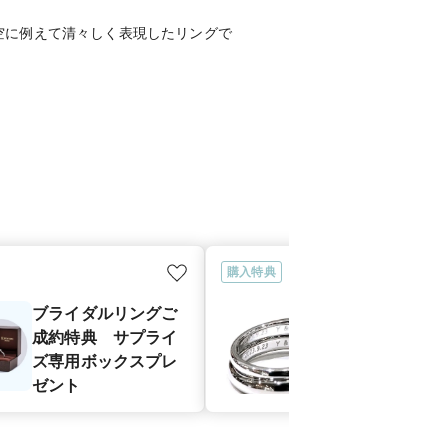
空に例えて清々しく表現したリングで
購入特典
ブライダルリングご
ブライダルリ
成約特典 サプライ
成約特典 刻
ズ専用ボックスプレ
ビス
ゼント