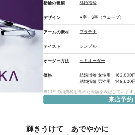
結婚指輪
指輪の種類
V字・S字（ウェーブ）
デザイン
プラチナ
アームの素材
シンプル
テイスト
セミオーダー
オーダー方法
結婚指輪
女性用
：
162,800
価格
結婚指輪
男性用
：
149,600
※10％の消費税を含めた金額を表記しています
来店予約
輝きうけて あでやかに