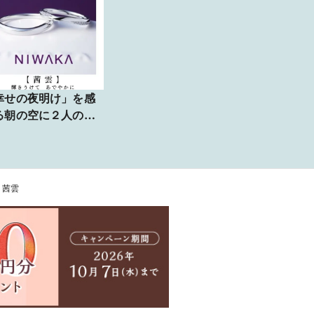
幸せの夜明け」を感
る朝の空に２人の幸
が見えてくる結婚指
がコチ
ラ
 茜雲
国44都道府県から
店のカップルに選ば
た信頼の指輪店がご
内します