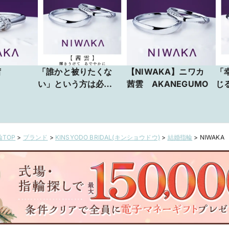
茜
「誰かと被りたくな
【NIWAKA】ニワカ
「
い」という方は必
茜雲 AKANEGUMO
じ
見！ 着ける人ごと
せ
に違うデザインに見え
輪
る結婚指輪がコチ
ラ
TOP
>
ブランド
>
KINSYODO BRIDAL(キンショウドウ)
>
結婚指輪
>
NIWAKA
全国44都道府県から来
全
店のカップルに選ばれ
来
た信頼の指輪店がご案
れ
内します
案