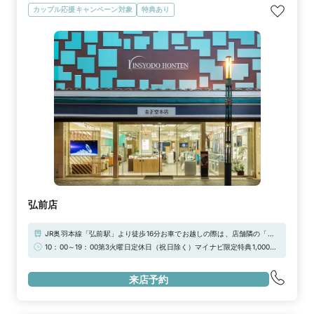
カップル応援キャンペーン対象
特典あり
弘前店
JR奥羽本線「弘前駅」より徒歩16分お車でお越しの際は、店舗隣の「タ
イムズ弘前下土手町」店舗向かいの「したどてスカイパーク」をご利用く
10：00～19：00第3火曜日定休日（祝日除く）マイナビ限定特典1,000円
ださい。
引き！
来店予約