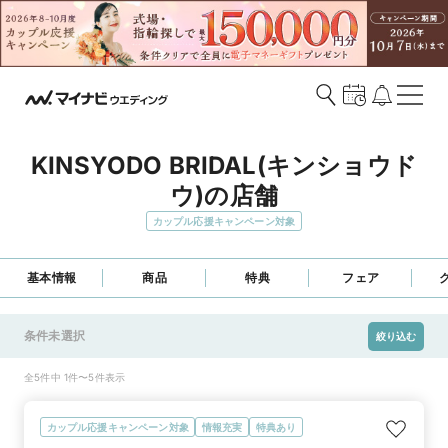
KINSYODO BRIDAL(キンショウド
ウ)の店舗
カップル応援キャンペーン対象
基本情報
商品
特典
フェア
条件未選択
絞り込む
全5件中 1件〜5件表示
カップル応援キャンペーン対象
情報充実
特典あり