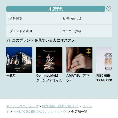
来店予約
資料請求
お問い合わせ
ブランド公式HP
クチコミ投稿
このブランドを見ている人にオススメ
一真堂
GemmeoMyM
AMATSU (アマ
FISCHER
ジェンメオミィム
ツ)
TRAURINGE
マイナビウエディング
>
結婚指輪・婚約指輪TOP
>
ブラン
ド
>
KINSYODO BRIDAL(キンショウドウ)
>
全店舗一覧