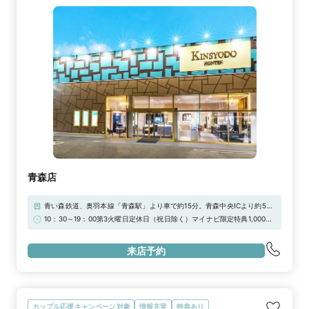
青森店
青い森鉄道、奥羽本線「青森駅」より車で約15分。青森中央ICより約5
分。敷地内駐車場22台有り
10：30～19：00第3火曜日定休日（祝日除く）マイナビ限定特典1,000円
引き！
来店予約
カップル応援キャンペーン対象
情報充実
特典あり