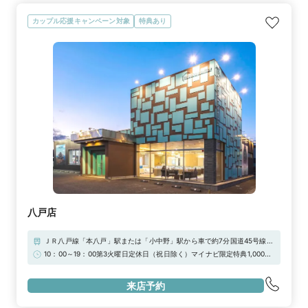
カップル応援キャンペーン対象
特典あり
八戸店
ＪＲ八戸線「本八戸」駅または「小中野」駅から車で約7分国道45号線・
国道340号線「塩町」交差点からすぐ八戸自動車道「八戸」ＩＣ、八戸久
10：00～19：00第3火曜日定休日（祝日除く）マイナビ限定特典1,000円
慈自動車道「八戸是川」ＩＣからすぐ※敷地内に駐車場20台分あり
引き！
来店予約