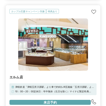
カップル応援キャンペーン対象
特典あり
エルム店
津軽鉄道「津軽五所川原駅」より車で約6分JR五能線「五所川原駅」より
車で約6分※エルム駐車場をご利用下さい
10：00～20：00定休日：年中無休（元日を除く）マイナビ限定特典
1,000円引き！
来店予約