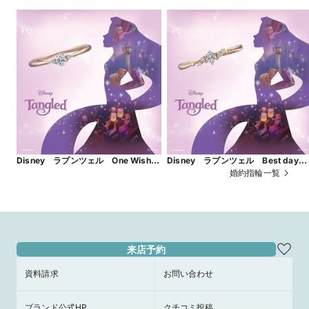
Disney ラプンツェル One Wish
Disney ラプンツェル Best day
～ひとつの願い～
Ever ～史上最高の日～
婚約指輪一覧
来店予約
資料請求
お問い合わせ
ブランド公式HP
クチコミ投稿