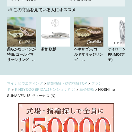
この商品を見ている人にオススメ
柔らかなラインが
瀬音 桜影
ヘキサゴン/ゴー
ケイローン／I
特徴/ゴールドマ
ルドマリッジリン
PRIMO(アイ
リッジリング
グ
モ)
ckr-
ckr−217k10yg+
177k10yg+178k1
218k10pg
0pg
マイナビウエディング
>
結婚指輪・婚約指輪TOP
>
ブラン
ド
>
KINSYODO BRIDAL(キンショウドウ)
>
結婚指輪
>
HOSHI no
SUNA VENUS ヴィーナス (N)