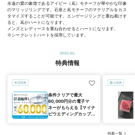
永遠の愛の象徴であるアイビー（嶌）モチーフが華やかな印象
のマリッジリングです。石座と嶌モチーフのマテリアルをカス
タマイズすることが可能です。エンゲージリングと重ね着けす
ると、嶌がハートになります。
メンズとレディースを重ね合わせるとハートになります。
※シークレットハートを採用しています。
SPECIAL
特典情報
来店特典
購入特典
条件クリアで最大
60,000円分の電子マ
ネーがもらえる【マイナ
ビウエディングカップル
応援キャンペーン】
特典一覧