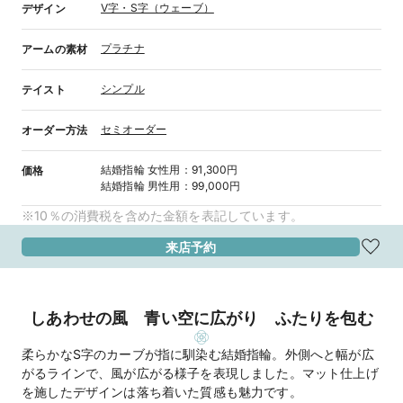
V字・S字（ウェーブ）
デザイン
プラチナ
アームの素材
シンプル
テイスト
セミオーダー
オーダー方法
結婚指輪
女性用
：
91,300円
価格
結婚指輪
男性用
：
99,000円
※10％の消費税を含めた金額を表記しています。
来店予約
しあわせの風 青い空に広がり ふたりを包む
柔らかなS字のカーブが指に馴染む結婚指輪。外側へと幅が広
がるラインで、風が広がる様子を表現しました。マット仕上げ
を施したデザインは落ち着いた質感も魅力です。