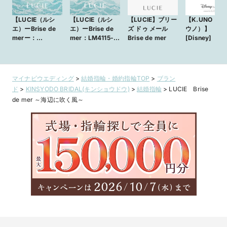
【LUCIE（ルシ
【LUCIE（ルシ
【LUCIE】ブリー
【K.UNO（ケ
エ）ーBrise de
エ）ーBrise de
ズ ドゥ メール
ウノ）】
merー：
mer：LM4115-
Brise de mer
[Disney]「ラ
LM3057
LM2140】ダイヤ
ンツェル」 / 
LM1361 】優しい
モンド1石ウエー
リッジリング
丸みを帯びる、
ブのペアで23万
すっきりとしたス
円以内で持てる結
マイナビウエディング
>
結婚指輪・婚約指輪TOP
>
ブラン
トレートラインの
婚指輪
ド
>
KINSYODO BRIDAL(キンショウドウ)
>
結婚指輪
>
LUCIE Brise
結婚指輪。
de mer ～海辺に吹く風～