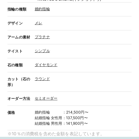
婚約指輪
指輪の種類
メレ
デザイン
プラチナ
アームの素材
シンプル
テイスト
ダイヤモンド
石の種類
ラウンド
カット（石の
形）
セミオーダー
オーダー方法
婚約指輪
：
214,500円〜
価格
結婚指輪
女性用
：
137,500円〜
結婚指輪
男性用
：
141,900円〜
※10％の消費税を含めた金額を表記しています。