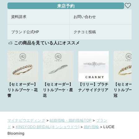
来店予約
資料請求
お問い合わせ
ブランド公式HP
クチコミ投稿
この商品を見ている人にオススメ
【セミオーダー】
【セミオーダー】
【リリー】プラチ
【セミオーダ
リトルブーケ・花
リトルブーケ・星
ナ／サイドクリア
リトルブーケ
蕾
花
冠
マイナビウエディング
>
結婚指輪・婚約指輪TOP
>
ブラン
ド
>
KINSYODO BRIDAL(キンショウドウ)
>
婚約指輪
>
LUCIE
Blooming