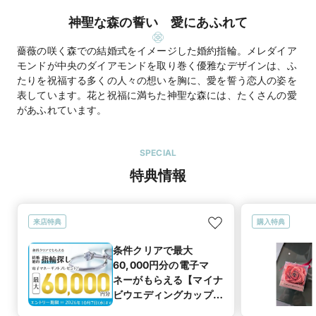
神聖な森の誓い 愛にあふれて
薔薇の咲く森での結婚式をイメージした婚約指輪。メレダイア
モンドが中央のダイアモンドを取り巻く優雅なデザインは、ふ
たりを祝福する多くの人々の想いを胸に、愛を誓う恋人の姿を
表しています。花と祝福に満ちた神聖な森には、たくさんの愛
があふれています。
SPECIAL
特典情報
来店特典
購入特典
条件クリアで最大
60,000円分の電子マ
ネーがもらえる【マイナ
ビウエディングカップル
応援キャンペーン】