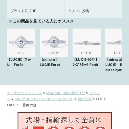
ブランド公式HP
クチコミ投稿
この商品を見ている人にオススメ
【LUCIE】フォ
【minoru】
【LUCIE-ﾙｼｴ-】
【minoru】
レ Forêt
LUCIE Foret
ﾛｰｽﾞｸﾗｼｯｸ Forêt
LUCIE Rose
classique For
マイナビウエディング
>
結婚指輪・婚約指輪TOP
>
ブラン
ド
>
KINSYODO BRIDAL(キンショウドウ)
>
婚約指輪
>
LUCIE
Fore’ｔ 薔薇の森