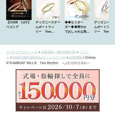
【CHER LUV】
ディズニースチー
◆◆セミオー
ディズニース
ベゴニア
ムボートウィ
ダー◆◆華やか
ムボートウィ
リー Two
でおしゃれな珠模
リー Two
Rhythm
様／ミルグレイン
Rhythm
マイナビウエディング
>
結婚指輪・婚約指輪TOP
>
ブラン
ド
>
KINSYODO BRIDAL(キンショウドウ)
>
結婚指輪
>
Disney
STEAMBOAT WILLIE Two Rhythm ～ふたりのリズム～