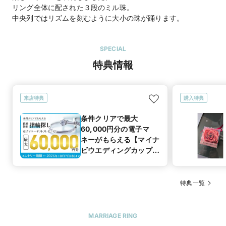
リング全体に配された３段のミル珠。
中央列ではリズムを刻むように大小の珠が踊ります。
SPECIAL
特典情報
来店特典
購入特典
条件クリアで最大
60,000円分の電子マ
ネーがもらえる【マイナ
ビウエディングカップル
応援キャンペーン】
特典一覧
MARRIAGE RING