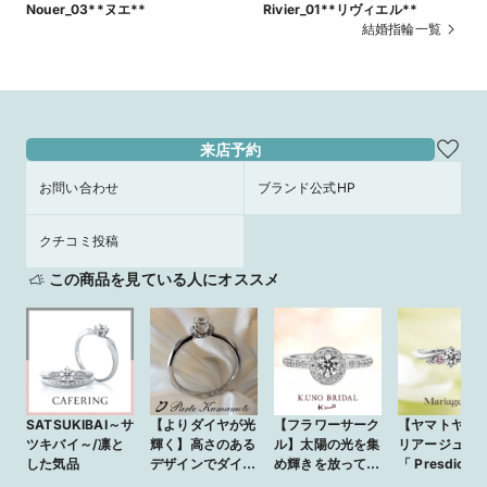
Nouer_03**ヌエ**
Rivier_01**リヴィエル**
結婚指輪一覧
来店予約
お問い合わせ
ブランド公式HP
クチコミ投稿
この商品を見ている人にオススメ
SATSUKIBAI～サ
【よりダイヤが光
【フラワーサーク
【ヤマトヤ】 
ツキバイ～/凛と
輝く】高さのある
ル】太陽の光を集
リアージュエ
した気品
デザインでダイヤ
め輝きを放って美
「 Presdici 
がより光が入りや
しく咲く花の様
ディスィ 」 ★