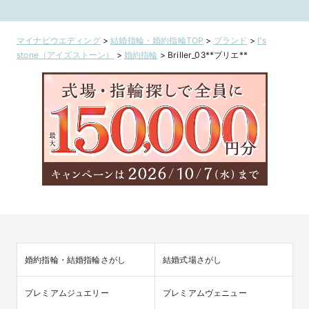
すく煌めくデザイ
に…
ンクサファイ
ン☆
レンジ
マイナビウエディング
>
結婚指輪・婚約指輪TOP
>
ブランド
>
I's
stone（アイズストーン）
>
婚約指輪
>
Briller_03**ブリエ**
婚約指輪・結婚指輪さがし
結婚式場さがし
プレミアムジュエリー
プレミアムヴェニュー