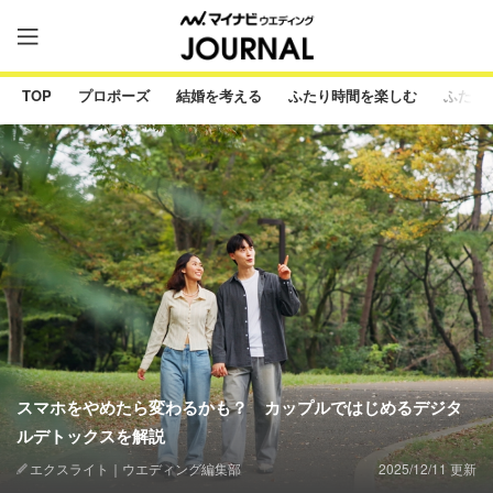
TOP
プロポーズ
結婚を考える
ふたり時間を楽しむ
ふたり
スマホをやめたら変わるかも？ カップルではじめるデジタ
ルデトックスを解説
エクスライト｜ウエディング編集部
2025/12/11 更新