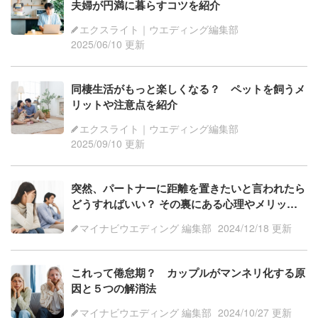
夫婦が円満に暮らすコツを紹介
エクスライト｜ウエディング編集部
2025/06/10 更新
同棲生活がもっと楽しくなる？ ペットを飼うメ
リットや注意点を紹介
エクスライト｜ウエディング編集部
2025/09/10 更新
突然、パートナーに距離を置きたいと言われたら
どうすればいい？ その裏にある心理やメリット
などを解説
マイナビウエディング 編集部
2024/12/18 更新
これって倦怠期？ カップルがマンネリ化する原
因と５つの解消法
マイナビウエディング 編集部
2024/10/27 更新