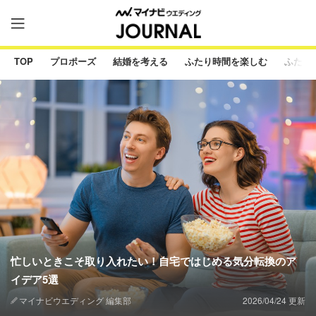
TOP
プロポーズ
結婚を考える
ふたり時間を楽しむ
ふたり
忙しいときこそ取り入れたい！自宅ではじめる気分転換のア
イデア5選
マイナビウエディング 編集部
2026/04/24 更新