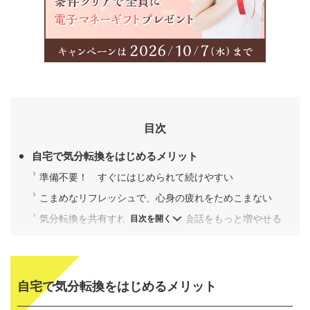
目次
自宅で気分転換をはじめるメリット
準備不要！ すぐにはじめられて続けやすい
こまめなリフレッシュで、心身の疲れをためこまない
気分転換を共有すれば、ふたりの会話をもっと増やせる
目次を開く
今日からできる！ ふたりで楽しむ気分転嫁のアイデ
ア5選
朝の光で体内時計を整える
自宅で気分転換をはじめるメリット
ヨガ・ストレッチで心と体をリラックス