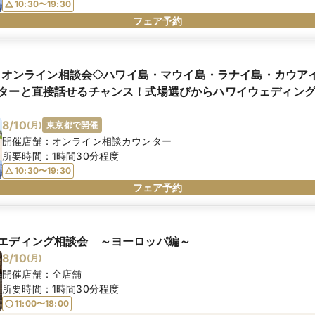
10:30〜19:30
フェア予約
現地とオンライン相談会◇ハワイ島・マウイ島・ラナイ島・カウア
ターと直接話せるチャンス！式場選びからハワイウェディン
8/10
(
月
)
東京都で開催
開催店舗：
オンライン相談カウンター
所要時間：
1時間30分程度
10:30〜19:30
フェア予約
エディング相談会 ～ヨーロッパ編～
8/10
(
月
)
開催店舗：
全店舗
所要時間：
1時間30分程度
11:00〜18:00