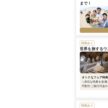
まで！
特典あり
世界を旅するウ
オトクなフェア特
＼BIGな特典を各種
円割引ご旅行代金2
らの相談予約＆ご
ズ』をプレゼント
特典あり