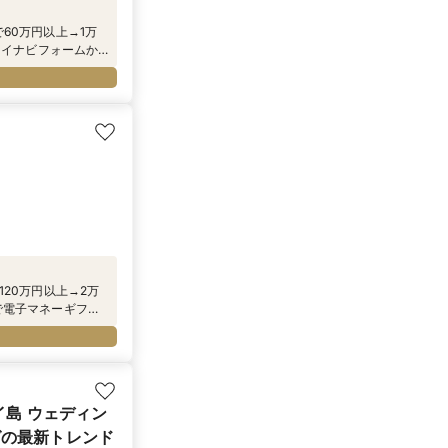
で60万円以上→1万
マイナビフォームか
ビューティーグッ
120万円以上→2万
で電子マネーギフト
ィーグッズ』をプレゼ
イ島 ウェディン
グの最新トレンド