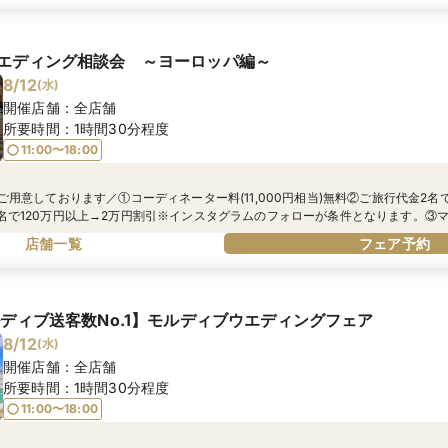
エディング相談会 ～ヨーロッパ編～
8/12
(
水
)
開催店舗：
全店舗
所要時間：
1時間30分程度
11:00〜18:00
典
ご用意しております／①コーディネーター料(11,000円相当)無料②ご旅行代金2名
名で120万円以上→2万円割引※インスタグラムのフォローが条件となります。③
成約で電子マネーギフトがもらえる！④ご来館いただいたお客様全員にうれしい『
店舗一覧
フェア予約
！！
ルディブ送客数No.1】モルディブウエディングフェア
8/12
(
水
)
開催店舗：
全店舗
所要時間：
1時間30分程度
11:00〜18:00
典