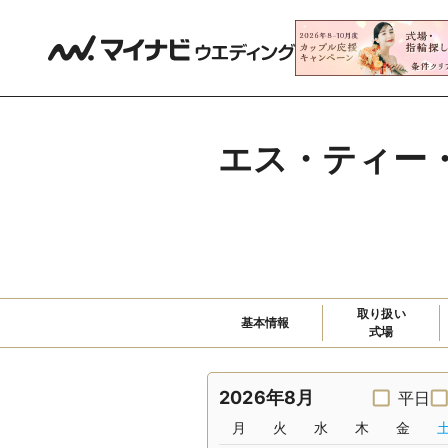
エス・ティー
取り扱い

基本情報
式場
2026年8月
平日
月
火
水
木
金