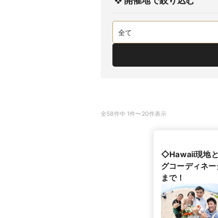
開催地で絞り込む
全58件中 1件〜20件表示
◇Hawaii
グコーディネー
まで！