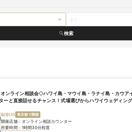
検索
現地とオンライン相談会◇ハワイ島・マウイ島・ラナイ島・カウア
ターと直接話せるチャンス！式場選びからハワイウェディン
8/9
(
日
)
東京都で開催
開催店舗：
オンライン相談カウンター
所要時間：
1時間30分程度