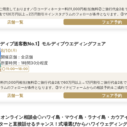
典
ご用意しております／①コーディネーター料(11,000円相当)無料②ご旅行代金2名
名で120万円以上→2万円割引※インスタグラムのフォローが条件となります。③
成約で電子マネーギフトがもらえる！④ご来館いただいたお客様全員にうれしい『
店舗一覧
フェア予約
！！
ルディブ送客数No.1】モルディブウエディングフェア
8/10
(
月
)
開催店舗：
全店舗
所要時間：
1時間30分程度
11:00〜18:00
典
(11,000円相当)無料②ご旅行代金2名で60万円以上→1万円割引ご旅行代金2名で
グラムのフォローが条件となります。③マイナビフォームからの相談予約＆ご成約
でさらにBIGな特典あり！④ご来館いただいたお客様全員にうれしい『ビューテ
店舗一覧
フェア予約
現地とオンライン相談会◇ハワイ島・マウイ島・ラナイ島・カウア
ターと直接話せるチャンス！式場選びからハワイウェディン