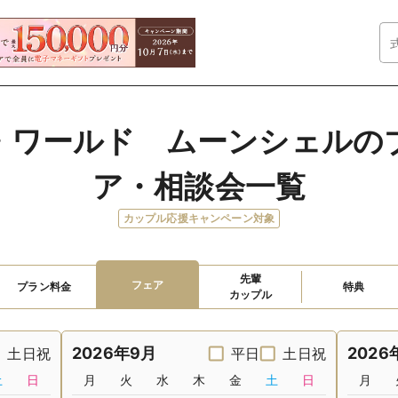
・ワールド　ムーンシェルの
ア・相談会一覧
カップル応援キャンペーン対象
先輩

フェア
プラン料金
特典
カップル
2026年9月
2026
土日祝
平日
土日祝
土
日
月
火
水
木
金
土
日
月