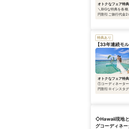
オトクなフェア特
＼BIGな特典を各種
円割引ご旅行代金2
らの相談予約＆ご
ズ』をプレゼント
特典あり
【33年連続モ
オトクなフェア特
①コーディネーター料
円割引※インスタ
がもらえる！ご成約
ント！！
◇Hawaii
グコーディネー