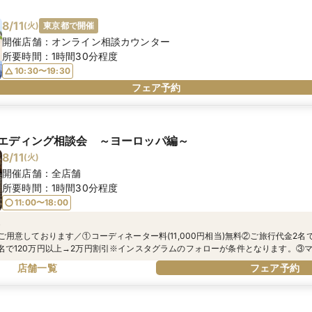
8/11
(
火
)
東京都で開催
開催店舗：
オンライン相談カウンター
所要時間：
1時間30分程度
10:30〜19:30
フェア予約
エディング相談会 ～ヨーロッパ編～
8/11
(
火
)
開催店舗：
全店舗
所要時間：
1時間30分程度
11:00〜18:00
典
ご用意しております／①コーディネーター料(11,000円相当)無料②ご旅行代金2名
名で120万円以上→2万円割引※インスタグラムのフォローが条件となります。③
成約で電子マネーギフトがもらえる！④ご来館いただいたお客様全員にうれしい『
店舗一覧
フェア予約
！！