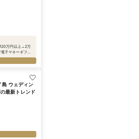
120万円以上→2万
で電子マネーギフト
ィーグッズ』をプレゼ
イ島 ウェディン
グの最新トレンド