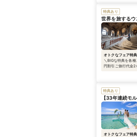
特典あり
世界を旅するウ
オトクなフェア特
＼BIGな特典を各種
円割引ご旅行代金2
らの相談予約＆ご
ズ』をプレゼント
特典あり
【33年連続モ
オトクなフェア特