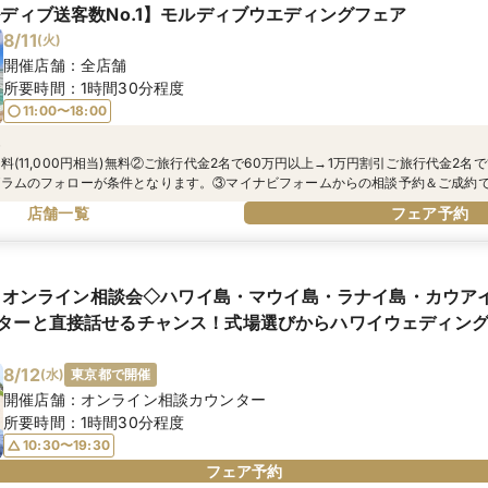
ルディブ送客数No.1】モルディブウエディングフェア
8/11
(
火
)
開催店舗：
全店舗
所要時間：
1時間30分程度
11:00〜18:00
典
(11,000円相当)無料②ご旅行代金2名で60万円以上→1万円割引ご旅行代金2名で
グラムのフォローが条件となります。③マイナビフォームからの相談予約＆ご成約
でさらにBIGな特典あり！④ご来館いただいたお客様全員にうれしい『ビューテ
店舗一覧
フェア予約
現地とオンライン相談会◇ハワイ島・マウイ島・ラナイ島・カウア
ターと直接話せるチャンス！式場選びからハワイウェディン
8/12
(
水
)
東京都で開催
開催店舗：
オンライン相談カウンター
所要時間：
1時間30分程度
10:30〜19:30
フェア予約