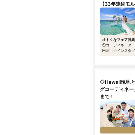
【33年連続モ
オトクなフェア特
①コーディネーター料
円割引※インスタ
がもらえる！ご成約
ント！！
◇Hawaii
グコーディネー
まで！