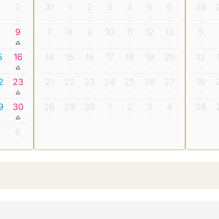
2
31
1
2
3
4
5
6
28
8
9
7
8
9
10
11
12
13
5
5
16
14
15
16
17
18
19
20
12
2
23
21
22
23
24
25
26
27
19
9
30
28
29
30
1
2
3
4
26
5
6