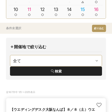
10
11
12
13
14
15
16
条件未選択
絞り込む
開催地で絞り込む
検索
全167件中 1件〜20件表示
【ウエディングデスク大阪なんば】８／８（土）ウエ