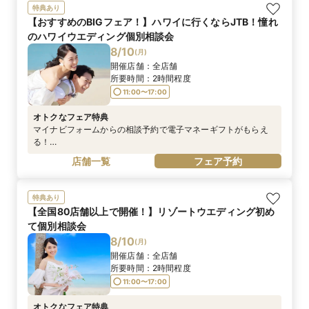
特典あり
【おすすめのBIGフェア！】ハワイに行くならJTB！憧れ
のハワイウエディング個別相談会
8/10
(
月
)
開催店舗：
全店舗
所要時間：
2時間程度
11:00〜17:00
オトクなフェア特典
マイナビフォームからの相談予約で電子マネーギフトがもらえ
る！
https://wedding.mynavi.jp/contents/special_contents/couple
店舗一覧
フェア予約
_cp/※詳細はマイナビウエディングサイトにてご確認ください
※電話予約は対象外です
特典あり
【全国80店舗以上で開催！】リゾートウエディング初め
て個別相談会
8/10
(
月
)
開催店舗：
全店舗
所要時間：
2時間程度
11:00〜17:00
オトクなフェア特典