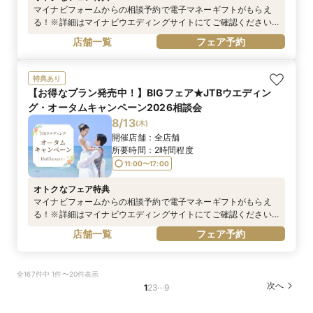
マイナビフォームからの相談予約で電子マネーギフトがもらえ
る！※詳細はマイナビウエディングサイトにてご確認ください
https://wedding.mynavi.jp/contents/special_contents/couple
店舗一覧
フェア予約
_cp/※電話予約は対象外です
特典あり
【お得なプラン発売中！】BIGフェア★JTBウエディン
グ・オータムキャンペーン2026相談会
8/13
(
木
)
開催店舗：
全店舗
所要時間：
2時間程度
11:00〜17:00
オトクなフェア特典
マイナビフォームからの相談予約で電子マネーギフトがもらえ
る！※詳細はマイナビウエディングサイトにてご確認ください
※電話予約は対象外です
店舗一覧
フェア予約
全167件中 1件〜20件表示
…
次へ
1
2
3
9