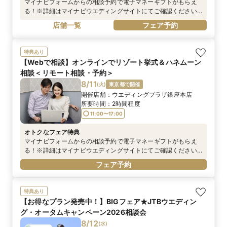
マイナビフォームからの相談予約で電子マネーギフトがもらえ
る！※詳細はマイナビウエディングサイトにてご確認ください
https://wedding.mynavi.jp/contents/special_contents/couple
店舗一覧
フェア予約
_cp/※電話予約は対象外です
特典あり
【Webで相談】オンラインでリゾート挙式＆ハネムーン
相談＜リモート相談・予約＞
8/11
(
火
)
東京都で開催
開催店舗：
ウエディングプラザ銀座本店
所要時間：
2時間程度
11:00〜17:00
オトクなフェア特典
マイナビフォームからの相談予約で電子マネーギフトがもらえ
る！※詳細はマイナビウエディングサイトにてご確認ください
※お電話でのご予約は対象外となります
フェア予約
特典あり
【お得なプラン発売中！】BIGフェア★JTBウエディン
グ・オータムキャンペーン2026相談会
8/12
(
水
)