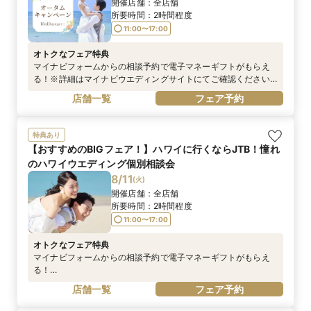
開催店舗：
全店舗
所要時間：
2時間程度
11:00〜17:00
オトクなフェア特典
マイナビフォームからの相談予約で電子マネーギフトがもらえ
る！※詳細はマイナビウエディングサイトにてご確認ください
※電話予約は対象外です
店舗一覧
フェア予約
特典あり
【おすすめのBIGフェア！】ハワイに行くならJTB！憧れ
のハワイウエディング個別相談会
8/11
(
火
)
開催店舗：
全店舗
所要時間：
2時間程度
11:00〜17:00
オトクなフェア特典
マイナビフォームからの相談予約で電子マネーギフトがもらえ
る！
https://wedding.mynavi.jp/contents/special_contents/couple
店舗一覧
フェア予約
_cp/※詳細はマイナビウエディングサイトにてご確認ください
※電話予約は対象外です