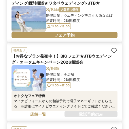
ディング個別相談★ワタベウェディング×JTB★
8/8
(
土
)
大阪府で開催
開催店舗：
ウエディングデスク大阪なんば
所要時間：
2時間程度
11:30〜19:00
フェア予約
特典あり
【お得なプラン発売中！】BIGフェア★JTBウエディン
グ・オータムキャンペーン2026相談会
8/9
(
日
)
開催店舗：
全店舗
所要時間：
2時間程度
11:00〜17:00
オトクなフェア特典
マイナビフォームからの相談予約で電子マネーギフトがもらえ
る！※詳細はマイナビウエディングサイトにてご確認ください
※電話予約は対象外です
店舗一覧
電話予約のみ