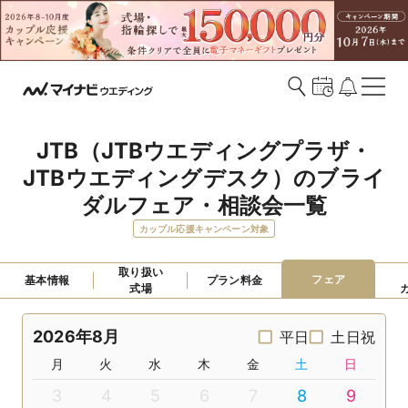
JTB（JTBウエディングプラザ・
JTBウエディングデスク）のブライ
ダルフェア・相談会一覧
カップル応援キャンペーン対象
取り扱い

フェア
基本情報
プラン料金
式場
2026年8月
平日
土日祝
月
火
水
木
金
土
日
3
4
5
6
7
8
9