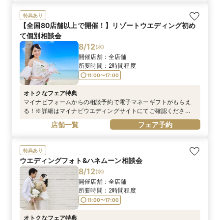
※電話予約は対象外です
特典あり
【全国80店舗以上で開催！】リゾートウエディング初め
て個別相談会
8/12
(
水
)
開催店舗：
全店舗
所要時間：
2時間程度
11:00〜17:00
オトクなフェア特典
マイナビフォームからの相談予約で電子マネーギフトがもらえ
る！※詳細はマイナビウエディングサイトにてご確認くださ
い。
店舗一覧
フェア予約
https://wedding.mynavi.jp/contents/special_contents/couple
_cp/※お電話での予約は対象外となります。
特典あり
ウエディングフォト&ハネムーン相談会
8/12
(
水
)
開催店舗：
全店舗
所要時間：
2時間程度
11:00〜17:00
オトクなフェア特典