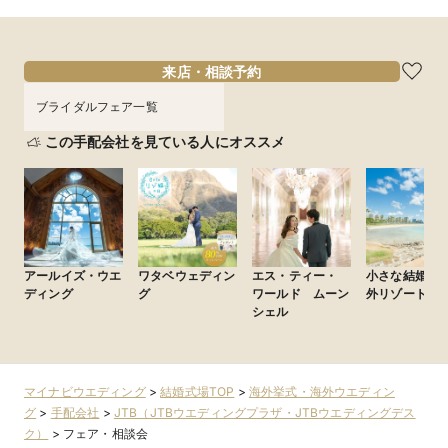
来店・相談予約
ブライダルフェア一覧
この手配会社を見ている人にオススメ
アールイズ・ウエ
ワタベウェディン
エス・ティー・
小さな結婚式
ディング
グ
ワールド ムーン
外リゾート
シェル
マイナビウエディング
>
結婚式場TOP
>
海外挙式・海外ウエディン
グ
>
手配会社
>
JTB（JTBウエディングプラザ・JTBウエディングデス
ク）
>
フェア・相談会