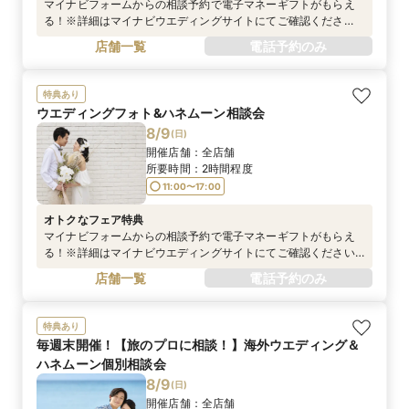
マイナビフォームからの相談予約で電子マネーギフトがもらえ
る！※詳細はマイナビウエディングサイトにてご確認くださ
い。
店舗一覧
電話予約のみ
https://wedding.mynavi.jp/contents/special_contents/couple
_cp/※お電話での予約は対象外となります。
特典あり
ウエディングフォト&ハネムーン相談会
8/9
(
日
)
開催店舗：
全店舗
所要時間：
2時間程度
11:00〜17:00
オトクなフェア特典
マイナビフォームからの相談予約で電子マネーギフトがもらえ
る！※詳細はマイナビウエディングサイトにてご確認ください
https://wedding.mynavi.jp/contents/special_contents/couple
店舗一覧
電話予約のみ
_cp/※電話予約は対象外です
特典あり
毎週末開催！【旅のプロに相談！】海外ウエディング＆
ハネムーン個別相談会
8/9
(
日
)
開催店舗：
全店舗