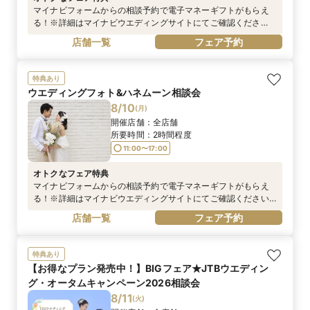
マイナビフォームからの相談予約で電子マネーギフトがもらえ
る！※詳細はマイナビウエディングサイトにてご確認くださ
い。
店舗一覧
フェア予約
https://wedding.mynavi.jp/contents/special_contents/couple
_cp/※お電話での予約は対象外となります。
特典あり
ウエディングフォト&ハネムーン相談会
8/10
(
月
)
開催店舗：
全店舗
所要時間：
2時間程度
11:00〜17:00
オトクなフェア特典
マイナビフォームからの相談予約で電子マネーギフトがもらえ
る！※詳細はマイナビウエディングサイトにてご確認ください
https://wedding.mynavi.jp/contents/special_contents/couple
店舗一覧
フェア予約
_cp/※電話予約は対象外です
特典あり
【お得なプラン発売中！】BIGフェア★JTBウエディン
グ・オータムキャンペーン2026相談会
8/11
(
火
)