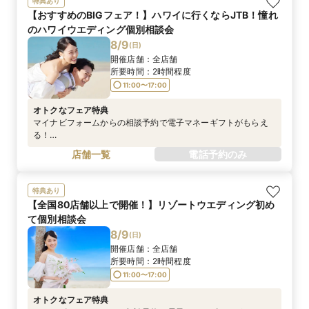
特典あり
【おすすめのBIGフェア！】ハワイに行くならJTB！憧れ
のハワイウエディング個別相談会
8/9
(
日
)
開催店舗：
全店舗
所要時間：
2時間程度
11:00〜17:00
オトクなフェア特典
マイナビフォームからの相談予約で電子マネーギフトがもらえ
る！
https://wedding.mynavi.jp/contents/special_contents/couple
店舗一覧
電話予約のみ
_cp/※詳細はマイナビウエディングサイトにてご確認ください
※電話予約は対象外です
特典あり
【全国80店舗以上で開催！】リゾートウエディング初め
て個別相談会
8/9
(
日
)
開催店舗：
全店舗
所要時間：
2時間程度
11:00〜17:00
オトクなフェア特典