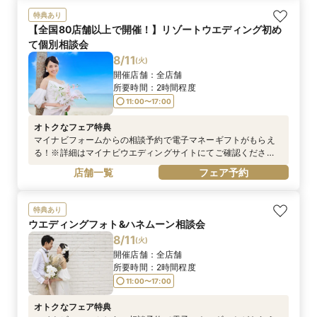
特典あり
【全国80店舗以上で開催！】リゾートウエディング初め
て個別相談会
8/11
(
火
)
開催店舗：
全店舗
所要時間：
2時間程度
11:00〜17:00
オトクなフェア特典
マイナビフォームからの相談予約で電子マネーギフトがもらえ
る！※詳細はマイナビウエディングサイトにてご確認くださ
い。
店舗一覧
フェア予約
https://wedding.mynavi.jp/contents/special_contents/couple
_cp/※お電話での予約は対象外となります。
特典あり
ウエディングフォト&ハネムーン相談会
8/11
(
火
)
開催店舗：
全店舗
所要時間：
2時間程度
11:00〜17:00
オトクなフェア特典