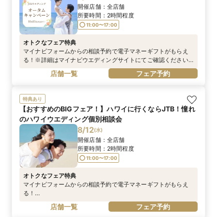
開催店舗：
全店舗
所要時間：
2時間程度
11:00〜17:00
オトクなフェア特典
マイナビフォームからの相談予約で電子マネーギフトがもらえ
る！※詳細はマイナビウエディングサイトにてご確認ください
※電話予約は対象外です
店舗一覧
フェア予約
特典あり
【おすすめのBIGフェア！】ハワイに行くならJTB！憧れ
のハワイウエディング個別相談会
8/12
(
水
)
開催店舗：
全店舗
所要時間：
2時間程度
11:00〜17:00
オトクなフェア特典
マイナビフォームからの相談予約で電子マネーギフトがもらえ
る！
https://wedding.mynavi.jp/contents/special_contents/couple
店舗一覧
フェア予約
_cp/※詳細はマイナビウエディングサイトにてご確認ください