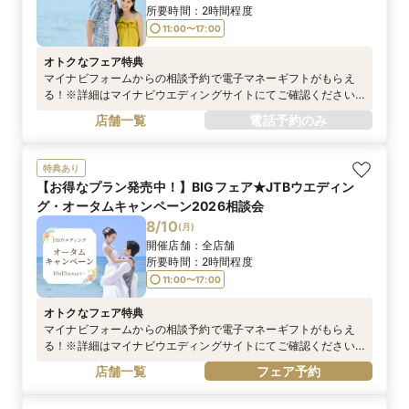
所要時間：
2時間程度
11:00〜17:00
オトクなフェア特典
マイナビフォームからの相談予約で電子マネーギフトがもらえ
る！※詳細はマイナビウエディングサイトにてご確認ください
https://wedding.mynavi.jp/contents/special_contents/couple
店舗一覧
電話予約のみ
_cp/※お電話でのご予約は対象外となります
特典あり
【お得なプラン発売中！】BIGフェア★JTBウエディン
グ・オータムキャンペーン2026相談会
8/10
(
月
)
開催店舗：
全店舗
所要時間：
2時間程度
11:00〜17:00
オトクなフェア特典
マイナビフォームからの相談予約で電子マネーギフトがもらえ
る！※詳細はマイナビウエディングサイトにてご確認ください
※電話予約は対象外です
店舗一覧
フェア予約