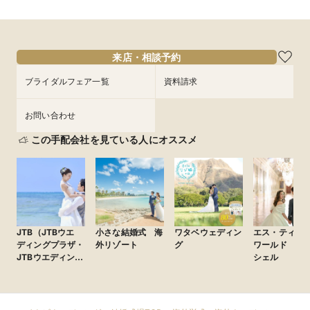
来店・相談予約
ブライダルフェア一覧
資料請求
お問い合わせ
この手配会社を見ている人にオススメ
JTB（JTBウエ
小さな結婚式 海
ワタベウェディン
エス・ティー
ディングプラザ・
外リゾート
グ
ワールド ム
JTBウエディング
シェル
デスク）