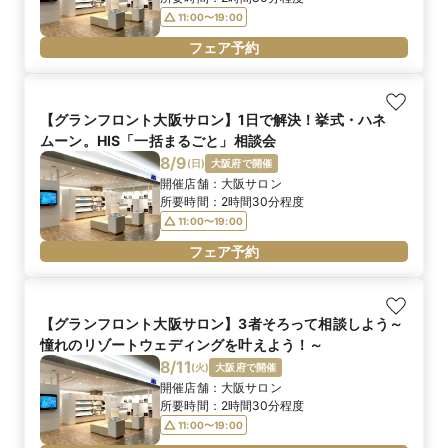
11:00〜19:00
フェア予約
【グランフロント大阪サロン】1日で解決！挙式・ハネ
ムーン。HIS「一括まるごと」相談会
8/9
(
日
)
大阪府で開催
開催店舗：
大阪サロン
所要時間：
2時間30分程度
11:00〜19:00
フェア予約
【グランフロント大阪サロン】3者そろって相談しよう～
憧れのリゾートウェディングを叶えよう！～
8/11
(
火
)
大阪府で開催
開催店舗：
大阪サロン
所要時間：
2時間30分程度
11:00〜19:00