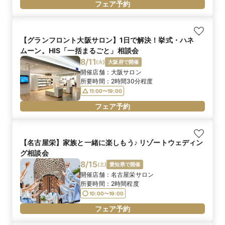
フェア予約
【グランフロント大阪サロン】1日で解決！挙式・ハネ
ムーン。HIS「一括まるごと」相談会
8/11
(
火
)
大阪府で開催
開催店舗：
大阪サロン
所要時間：
2時間30分程度
11:00〜19:00
フェア予約
【名古屋栄】家族と一緒に楽しもう♪ リゾートウェディン
グ相談会
8/15
(
土
)
愛知県で開催
開催店舗：
名古屋栄サロン
所要時間：
2時間程度
10:00〜19:00
フェア予約