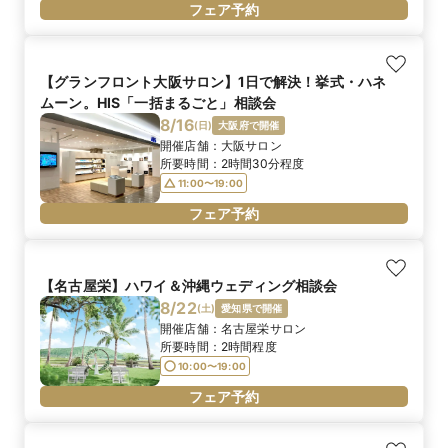
フェア予約
【グランフロント大阪サロン】1日で解決！挙式・ハネ
ムーン。HIS「一括まるごと」相談会
8/16
(
日
)
大阪府で開催
開催店舗：
大阪サロン
所要時間：
2時間30分程度
11:00〜19:00
フェア予約
【名古屋栄】ハワイ＆沖縄ウェディング相談会
8/22
(
土
)
愛知県で開催
開催店舗：
名古屋栄サロン
所要時間：
2時間程度
10:00〜19:00
フェア予約