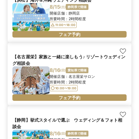
8/15
(
土
)
静岡県で開催
開催店舗：
静岡店
所要時間：
2時間程度
11:00〜18:00
フェア予約
【名古屋栄】家族と一緒に楽しもう♪ リゾートウェディン
グ相談会
8/16
(
日
)
愛知県で開催
開催店舗：
名古屋栄サロン
所要時間：
2時間程度
10:00〜19:00
フェア予約
【静岡】挙式スタイルで選ぶ ウェディング＆フォト相
談会
8/16
(
日
)
静岡県で開催