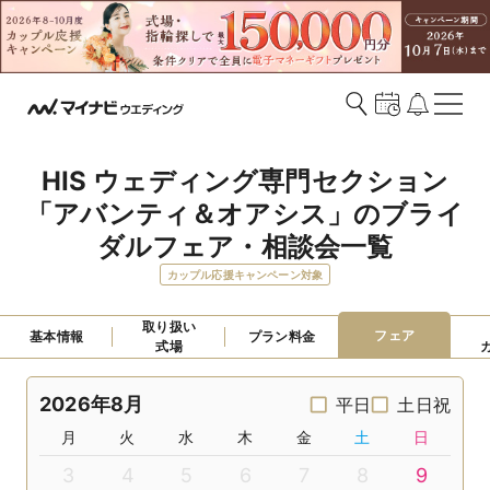
HIS ウェディング専門セクション
「アバンティ＆オアシス」のブライ
ダルフェア・相談会一覧
カップル応援キャンペーン対象
取り扱い

フェア
基本情報
プラン料金
式場
2026年8月
平日
土日祝
月
火
水
木
金
土
日
3
4
5
6
7
8
9