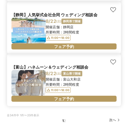
【静岡】人気挙式会社合同 ウェディング相談会
8/22
(
土
)
静岡県で開催
開催店舗：
静岡店
所要時間：
2時間程度
11:00〜18:00
フェア予約
【富山】ハネムーン＆ウェディング相談会
8/22
(
土
)
富山県で開催
開催店舗：
富山大和店
所要時間：
2時間程度
11:00〜18:00
フェア予約
全34件中 1件〜20件表示
次へ
1
2