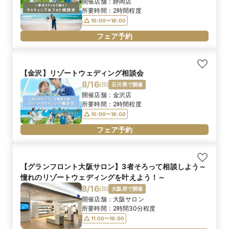
開催店舗：
静岡店
所要時間：
2時間程度
10:00〜18:00
フェア予約
【金沢】リゾートウェディング相談会
8/16
(
日
)
石川県で開催
開催店舗：
金沢店
所要時間：
2時間程度
10:00〜18:00
フェア予約
【グランフロント大阪サロン】3者そろって相談しよう～
憧れのリゾートウェディングを叶えよう！～
8/16
(
日
)
大阪府で開催
開催店舗：
大阪サロン
所要時間：
2時間30分程度
11:00〜19:00