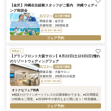
【金沢】沖縄在住経験スタッフがご案内 沖縄ウェディ
ング相談会
8/22
(
土
)
石川県で開催
開催店舗：
金沢店
所要時間：
2時間程度
10:00〜18:00
フェア予約
特典あり
【グランフロント大阪サロン】8月22日(土)23日(日)憧れ
のリゾートウェディングフェア
8/22
(
土
)
大阪府で開催
開催店舗：
大阪サロン
所要時間：
2時間30分程度
11:00〜19:00
オトクなフェア特典
●相談だけでインポートドレスの試着体験ができる。●2日間限定
の特典をご用意。●2026年中の挙式もまだ間に合う！特別価格
商品販売。
フェア予約