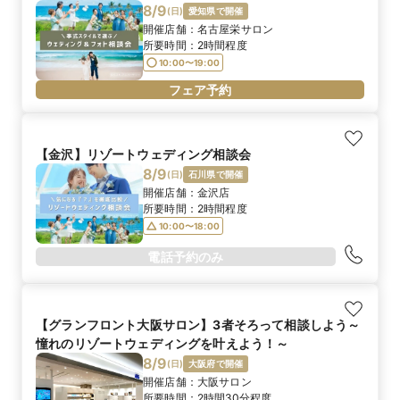
8/9
(
日
)
愛知県で開催
開催店舗：
名古屋栄サロン
所要時間：
2時間程度
10:00〜19:00
フェア予約
【金沢】リゾートウェディング相談会
8/9
(
日
)
石川県で開催
開催店舗：
金沢店
所要時間：
2時間程度
10:00〜18:00
電話予約のみ
【グランフロント大阪サロン】3者そろって相談しよう～
憧れのリゾートウェディングを叶えよう！～
8/9
(
日
)
大阪府で開催
開催店舗：
大阪サロン
所要時間：
2時間30分程度