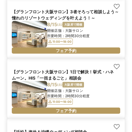
【グランフロント大阪サロン】3者そろって相談しよう～
憧れのリゾートウェディングを叶えよう！～
8/15
(
土
)
大阪府で開催
開催店舗：
大阪サロン
所要時間：
2時間30分程度
11:00〜19:00
フェア予約
【グランフロント大阪サロン】1日で解決！挙式・ハネ
ムーン。HIS「一括まるごと」相談会
8/15
(
土
)
大阪府で開催
開催店舗：
大阪サロン
所要時間：
2時間30分程度
11:00〜19:00
フェア予約
【浜松】海外＆沖縄ウェディング相談会