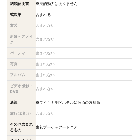
結婚証明書
※法的効力はありません
式次第
含まれる
衣装
含まれない
新婦ヘアメイ
含まれない
ク
パーティ
含まれない
写真
含まれない
アルバム
含まれない
ビデオ撮影・
含まれない
DVD
送迎
※ワイキキ地区ホテルに宿泊の方対象
旅行(2名分)
含まれない
その他含まれ
生花ブーケ＆ブートニア
るもの