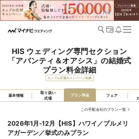
HIS ウェディング専門セクション
「アバンティ＆オアシス」の結婚式
プラン料金詳細
カップル応援キャンペーン対象
取り扱い

プラン料金
基本情報
フェア
式場
この手配会社のプラン一覧
2026年1月-12月【HIS】ハワイ／プルメリ
アガーデン／挙式のみプラン