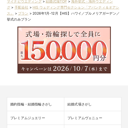
マイナビウエディング
>
結婚式場TOP
>
海外挙式・海外ウエディン
グ
>
手配会社
>
HIS ウェディング専門セクション「アバンティ＆オアシ
ス」
>
プラン
>
2026年1月-12月【HIS】ハワイ／プルメリアガーデン／
挙式のみプラン
婚約指輪・結婚指輪さがし
結婚式場さがし
プレミアムジュエリー
プレミアムヴェニュー