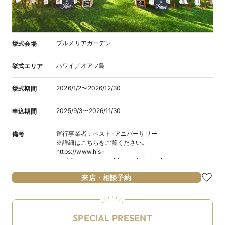
プルメリアガーデン
挙式会場
ハワイ／オアフ島
挙式エリア
2026/1/2〜2026/12/30
挙式期間
2025/9/3〜2026/11/30
申込期間
運行事業者：ベスト-アニバーサリー
備考
※詳細はこちらをご覧ください。
https://www.his-
wedding.com/hawaii/chapel/plumeria/
来店・相談予約
SPECIAL PRESENT