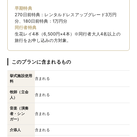
早期特典
270日前特典：レンタルドレスアップグレード3万円
分、180日前特典：1万円分
同行者特典
生花レイ4本（6,500円×4本）※同行者大人4名以上の
旅行をお申し込みの方対象。
このプランに含まれるもの
挙式施設使用
含まれる
料
牧師（立会
含まれる
人）
音楽（演奏
者・シン
含まれる
ガー）
介添人
含まれる