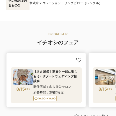
その他含まれ
挙式時デコレーション・リングピロー（レンタル）
るもの2
BRIDAL FAIR
イチオシのフェア
【名古屋栄】家族と一緒に楽し
もう♪ リゾートウェディング相
談会
開催店舗：名古屋栄サロン
8/15
8/15
(
土
)
(
土
)
所要時間：2時間程度
10:00〜19:00
ブライダルフェア一覧