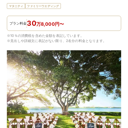
マタニティ
ファミリーウエディング
30
プラン料金
万
8,000
円
〜
※10％の消費税を含めた金額を表記しています。
※見出しや詳細文に表記がない限り、2名分の料金となります。