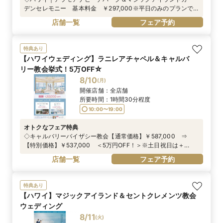
デンセレモニー 基本料金 ￥297,000※平日のみのプランで
す。
店舗一覧
フェア予約
特典あり
【ハワイウェディング】ラニレアチャペル＆キャルバ
リー教会挙式！5万OFF☆
8/10
(
月
)
開催店舗：
全店舗
所要時間：
1時間30分程度
10:00〜19:00
オトクなフェア特典
◇キャルバリーバイザシー教会【通常価格】￥587,000 ⇒
【特別価格】￥537,000 ＜5万円OFF！＞※土日祝日は＋
￥30,000円（不課税）◇ラニレアチャペル【通常価格】
店舗一覧
フェア予約
￥497,000 ⇒ 【特別価格】￥447,000 ＜5万円OFF！＞※
土日祝日は＋￥30,000円（不課税）※プリンセスワイキキに宿
泊されない場合+￥45,000（不課税）
特典あり
【ハワイ】マジックアイランド＆セントクレメンツ教会
ウェディング
8/11
(
火
)