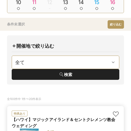
10
11
12
13
14
15
16
条件未選択
絞り込む
開催地で絞り込む
検索
全100件中 1件〜20件表示
特典あり
【ハワイ】マジックアイランド＆セントクレメンツ教会
ウェディング