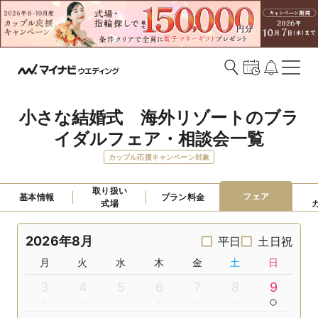
小さな結婚式　海外リゾートのブラ
イダルフェア・相談会一覧
カップル応援キャンペーン対象
取り扱い

フェア
基本情報
プラン料金
式場
2026年8月
平日
土日祝
月
火
水
木
金
土
日
3
4
5
6
7
8
9