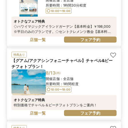
開催店舗：
全店舗
所要時間：
1時間30分程度
10:00〜19:00
オトクなフェア特典
◇ハワイマジックアイランドガーデン【基本料金】￥198,000
※平日のみのプランです。◇セントクレメンツ教会【基本料
金】￥298,000 ※平日のみのプランです。＜---プレゼント--
店舗一覧
フェア予約
-＞①造花ブーケ＆ブートニア②ウェディングカラーシャツ・ブ
ライダルインナー（トップスのみ）レンタル③生花フラワー
シャワー10名分
特典あり
【グアム/アクアシンフォニーチャペル】チャペル&ビー
チフォトプラン！
8/13
(
木
)
開催店舗：
全店舗
所要時間：
1時間程度
10:00〜19:00
オトクなフェア特典
特別価格でチャペル＆ビーチフォトプランをご案内！
店舗一覧
フェア予約
特典あり