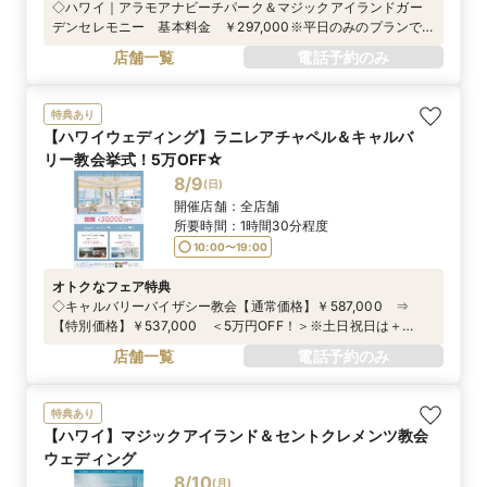
◇ハワイ｜アラモアナビーチパーク＆マジックアイランドガー
デンセレモニー 基本料金 ￥297,000※平日のみのプランで
す。
店舗一覧
電話予約のみ
特典あり
【ハワイウェディング】ラニレアチャペル＆キャルバ
リー教会挙式！5万OFF☆
8/9
(
日
)
開催店舗：
全店舗
所要時間：
1時間30分程度
10:00〜19:00
オトクなフェア特典
◇キャルバリーバイザシー教会【通常価格】￥587,000 ⇒
【特別価格】￥537,000 ＜5万円OFF！＞※土日祝日は＋
￥30,000円（不課税）◇ラニレアチャペル【通常価格】
店舗一覧
電話予約のみ
￥497,000 ⇒ 【特別価格】￥447,000 ＜5万円OFF！＞※
土日祝日は＋￥30,000円（不課税）※プリンセスワイキキに宿
泊されない場合+￥45,000（不課税）
特典あり
【ハワイ】マジックアイランド＆セントクレメンツ教会
ウェディング
8/10
(
月
)