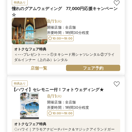
特典あり
憧れのグアムウェディング 77,000円応援キャンペーン
☆
8/11
(
火
)
開催店舗：
全店舗
所要時間：
1時間30分程度
10:00〜19:00
オトクなフェア特典
＜---プレゼント---＞①タキシード用シャツレンタル②ブライ
ダルインナー（上のみ）レンタル
店舗一覧
フェア予約
特典あり
【ハワイ】セレモニー付！フォトウェディング★
8/11
(
火
)
開催店舗：
全店舗
所要時間：
1時間30分程度
10:00〜19:00
オトクなフェア特典
◇ハワイ｜アラモアナビーチパーク＆マジックアイランドガー