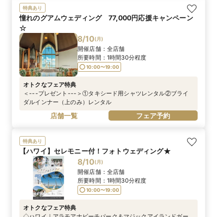
特典あり
憧れのグアムウェディング 77,000円応援キャンペーン
☆
8/10
(
月
)
開催店舗：
全店舗
所要時間：
1時間30分程度
10:00〜19:00
オトクなフェア特典
＜---プレゼント---＞①タキシード用シャツレンタル②ブライ
ダルインナー（上のみ）レンタル
店舗一覧
フェア予約
特典あり
【ハワイ】セレモニー付！フォトウェディング★
8/10
(
月
)
開催店舗：
全店舗
所要時間：
1時間30分程度
10:00〜19:00
オトクなフェア特典
◇ハワイ｜アラモアナビーチパーク＆マジックアイランドガー