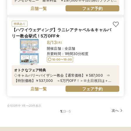
デンセレモニー 基本料金 ￥297,000※平日のみのプランで
す。
店舗一覧
フェア予約
特典あり
【ハワイウェディング】ラニレアチャペル＆キャルバ
リー教会挙式！5万OFF☆
8/13
(
木
)
開催店舗：
全店舗
所要時間：
1時間30分程度
10:00〜19:00
オトクなフェア特典
◇キャルバリーバイザシー教会【通常価格】￥587,000 ⇒
【特別価格】￥537,000 ＜5万円OFF！＞※土日祝日は＋
￥30,000円（不課税）◇ラニレアチャペル【通常価格】
店舗一覧
フェア予約
￥497,000 ⇒ 【特別価格】￥447,000 ＜5万円OFF！＞※
土日祝日は＋￥30,000円（不課税）※プリンセスワイキキに宿
泊されない場合+￥45,000（不課税）
全100件中 1件〜20件表示
…
次へ
1
2
3
5