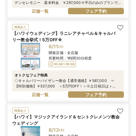
デンセレモニー 基本料金 ￥297,000※平日のみのプランで
す。
店舗一覧
フェア予約
特典あり
【ハワイウェディング】ラニレアチャペル＆キャルバ
リー教会挙式！5万OFF☆
8/11
(
火
)
開催店舗：
全店舗
所要時間：
1時間30分程度
10:00〜19:00
オトクなフェア特典
◇キャルバリーバイザシー教会【通常価格】￥587,000 ⇒
【特別価格】￥537,000 ＜5万円OFF！＞※土日祝日は＋
￥30,000円（不課税）◇ラニレアチャペル【通常価格】
店舗一覧
フェア予約
￥497,000 ⇒ 【特別価格】￥447,000 ＜5万円OFF！＞※
土日祝日は＋￥30,000円（不課税）※プリンセスワイキキに宿
泊されない場合+￥45,000（不課税）
特典あり
【ハワイ】マジックアイランド＆セントクレメンツ教会
ウェディング
8/13
(
木
)