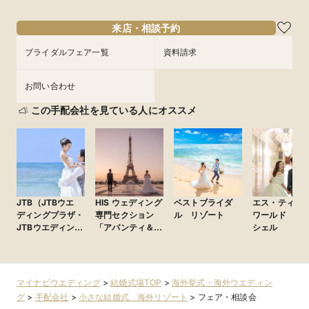
来店・相談予約
ブライダルフェア一覧
資料請求
お問い合わせ
この手配会社を見ている人にオススメ
JTB（JTBウエ
HIS ウェディング
ベストブライダ
エス・ティー
ディングプラザ・
専門セクション
ル リゾート
ワールド ム
JTBウエディング
「アバンティ＆オ
シェル
デスク）
アシス」
マイナビウエディング
>
結婚式場TOP
>
海外挙式・海外ウエディン
グ
>
手配会社
>
小さな結婚式 海外リゾート
>
フェア・相談会