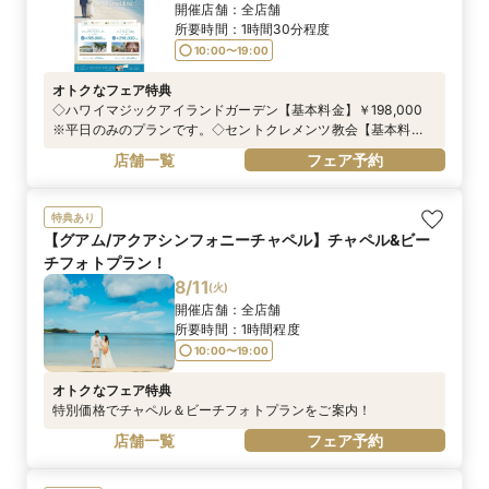
開催店舗：
全店舗
所要時間：
1時間30分程度
10:00〜19:00
オトクなフェア特典
◇ハワイマジックアイランドガーデン【基本料金】￥198,000
※平日のみのプランです。◇セントクレメンツ教会【基本料
金】￥298,000 ※平日のみのプランです。＜---プレゼント--
店舗一覧
フェア予約
-＞①造花ブーケ＆ブートニア②ウェディングカラーシャツ・ブ
ライダルインナー（トップスのみ）レンタル③生花フラワー
シャワー10名分
特典あり
【グアム/アクアシンフォニーチャペル】チャペル&ビー
チフォトプラン！
8/11
(
火
)
開催店舗：
全店舗
所要時間：
1時間程度
10:00〜19:00
オトクなフェア特典
特別価格でチャペル＆ビーチフォトプランをご案内！
店舗一覧
フェア予約