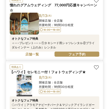
憧れのグアムウェディング 77,000円応援キャンペーン
☆
8/13
(
木
)
開催店舗：
全店舗
所要時間：
1時間30分程度
10:00〜19:00
オトクなフェア特典
＜---プレゼント---＞①タキシード用シャツレンタル②ブライ
ダルインナー（上のみ）レンタル
店舗一覧
フェア予約
特典あり
【ハワイ】セレモニー付！フォトウェディング★
8/13
(
木
)
開催店舗：
全店舗
所要時間：
1時間30分程度
10:00〜19:00
オトクなフェア特典
◇ハワイ｜アラモアナビーチパーク＆マジックアイランドガー