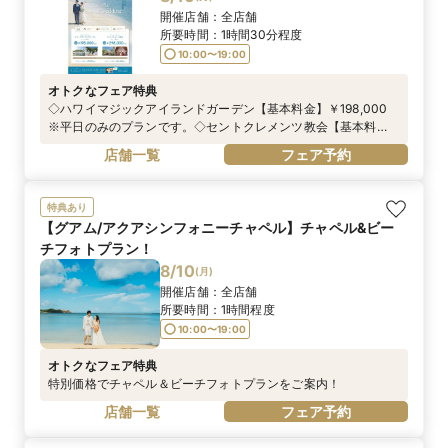
開催店舗：
全店舗
所要時間：
1時間30分程度
10:00〜19:00
オトクなフェア特典
◇ハワイマジックアイランドガーデン【基本料金】￥198,000
※平日のみのプランです。◇セントクレメンツ教会【基本料
金】￥298,000 ※平日のみのプランです。＜---プレゼント--
店舗一覧
フェア予約
-＞①造花ブーケ＆ブートニア②ウェディングカラーシャツ・ブ
ライダルインナー（トップスのみ）レンタル③生花フラワー
シャワー10名分
特典あり
【グアム/アクアシンフォニーチャペル】チャペル&ビー
チフォトプラン！
8/10
(
月
)
開催店舗：
全店舗
所要時間：
1時間程度
10:00〜19:00
オトクなフェア特典
特別価格でチャペル＆ビーチフォトプランをご案内！
店舗一覧
フェア予約