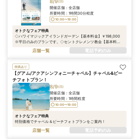
8/9
(
日
)
開催店舗：
全店舗
所要時間：
1時間30分程度
10:00〜19:00
オトクなフェア特典
◇ハワイマジックアイランドガーデン【基本料金】￥198,000
※平日のみのプランです。◇セントクレメンツ教会【基本料
金】￥298,000 ※平日のみのプランです。＜---プレゼント--
店舗一覧
電話予約のみ
-＞①造花ブーケ＆ブートニア②ウェディングカラーシャツ・ブ
ライダルインナー（トップスのみ）レンタル③生花フラワー
シャワー10名分
特典あり
【グアム/アクアシンフォニーチャペル】チャペル&ビー
チフォトプラン！
8/9
(
日
)
開催店舗：
全店舗
所要時間：
1時間程度
10:00〜19:00
オトクなフェア特典
特別価格でチャペル＆ビーチフォトプランをご案内！
店舗一覧
電話予約のみ