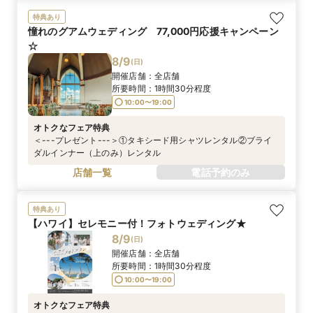
特典あり
憧れのグアムウェディング 77,000円応援キャンペーン
☆
8/9
(
日
)
開催店舗：
全店舗
所要時間：
1時間30分程度
10:00〜19:00
オトクなフェア特典
＜---プレゼント---＞①タキシード用シャツレンタル②ブライ
ダルインナー（上のみ）レンタル
店舗一覧
電話予約のみ
特典あり
【ハワイ】セレモニー付！フォトウェディング★
8/9
(
日
)
開催店舗：
全店舗
所要時間：
1時間30分程度
10:00〜19:00
オトクなフェア特典