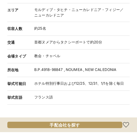
モルディブ・タヒチ・ニューカレドニア・フィジー／
エリア
ニューカレドニア
約25名
収容人数
首都ヌメアからタクシーボートで約20分
交通
教会・チャペル
会場タイプ
B.P.4918-98847 , NOUMEA , NEW CALEDONIA
所在地
ホテル特別行事日および12/25、12/31、1/1を除く毎日
挙式可能日
フランス語
挙式言語
手配会社を探す