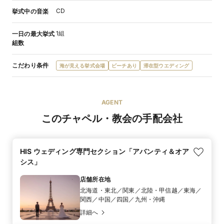
CD
挙式中の音楽
1組
一日の最大挙式
組数
こだわり条件
海が見える挙式会場
ビーチあり
滞在型ウエディング
AGENT
このチャペル・教会の手配会社
HIS ウェディング専門セクション「アバンティ＆オア
シス」
店舗所在地
北海道・東北／関東／北陸・甲信越／東海／
関西／中国／四国／九州・沖縄
詳細へ