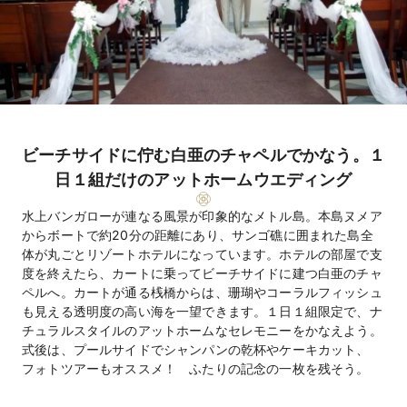
ビーチサイドに佇む白亜のチャペルでかなう。１
日１組だけのアットホームウエディング
水上バンガローが連なる風景が印象的なメトル島。本島ヌメア
からボートで約20分の距離にあり、サンゴ礁に囲まれた島全
体が丸ごとリゾートホテルになっています。ホテルの部屋で支
度を終えたら、カートに乗ってビーチサイドに建つ白亜のチャ
ペルへ。カートが通る桟橋からは、珊瑚やコーラルフィッシュ
も見える透明度の高い海を一望できます。１日１組限定で、ナ
チュラルスタイルのアットホームなセレモニーをかなえよう。
式後は、プールサイドでシャンパンの乾杯やケーキカット、
フォトツアーもオススメ！ ふたりの記念の一枚を残そう。