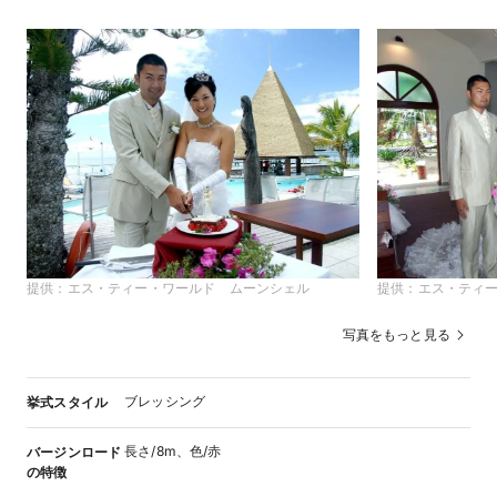
提供：
エス・ティー・ワールド ムーンシェル
提供：
エス・ティ
写真をもっと見る
ブレッシング
挙式スタイル
長さ/8m、色/赤
バージンロード
の特徴