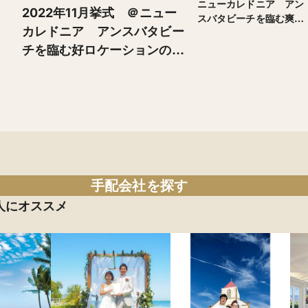
ニューカレドニア アン
2022年11月挙式 ＠ニュー
スバタビーチを臨む爽や
カレドニア アンスバタビー
かさいっぱいのチャペル
チを臨む好ロケーションの爽
やかで光溢れるチャペルウェ
ディング
手配会社を探す
人にオススメ