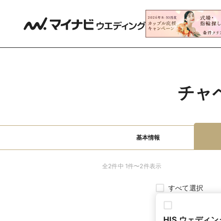
チャ
基本情報
全2件中 1件〜2件表示
すべて選択
HIS ウェデ