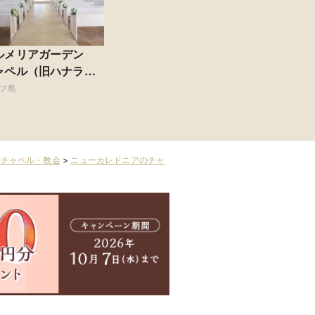
ルメリアガーデン
ャペル（旧ハナラ
・チャペル）
フ島
のチャペル・教会
>
ニューカレドニアのチャ