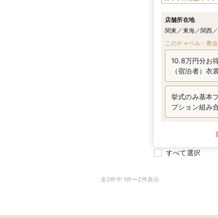
店舗所在地
関東／東海／関西
このチャペル・教
10.8万円分
（宿泊者）衣
込み
挙式のみ基本
プション組み
すべて選択
全2件中 1件〜2件表示