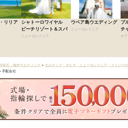
・リリア
シャトーロワイヤル
ウベア島ウエディング
プ
ビーチリゾート＆スパ
チ
ニューカレドニア
ニ
ニューカレドニア
オア
外挙式・海外ウエディング
>
モルディブ・タヒチ・ニューカレドニア・フィジー
>
手配会社