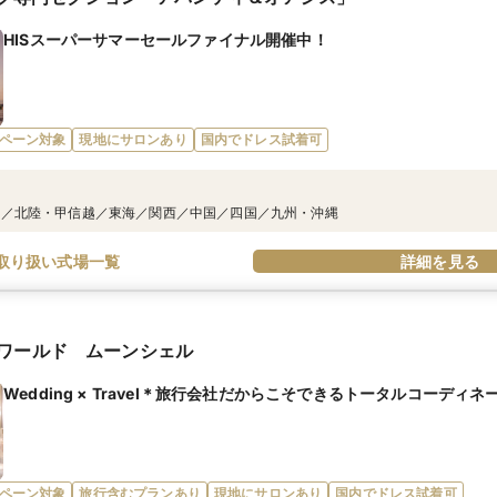
HISスーパーサマーセールファイナル開催中！
ペーン対象
現地にサロンあり
国内でドレス試着可
東／北陸・甲信越／東海／関西／中国／四国／九州・沖縄
取り扱い式場一覧
詳細を見る
ワールド ムーンシェル
Wedding × Travel＊旅行会社だからこそできるトータルコーディネ
ペーン対象
旅行含むプランあり
現地にサロンあり
国内でドレス試着可