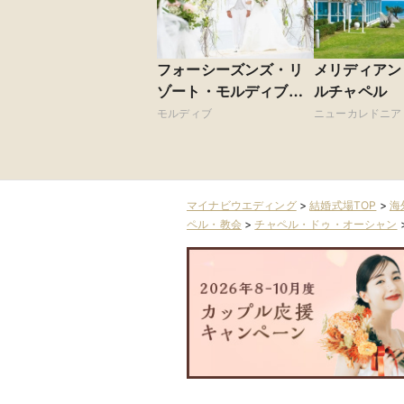
フォーシーズンズ・リ
メリディアン
ゾート・モルディブ・
ルチャペル
アット・クダフラ
モルディブ
ニューカレドニア
マイナビウエディング
>
結婚式場TOP
>
海
ペル・教会
>
チャペル・ドゥ・オーシャン