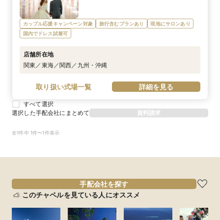
カップル応援キャンペーン対象
旅行含むプランあり
現地にサロンあり
国内でドレス試着可
店舗所在地
関東／東海／関西／九州・沖縄
取り扱い式場一覧
詳細を見る
すべて選択
選択した手配会社にまとめて
資料請求
全1件中 1件〜1件表示
手配会社を探す
このチャペルを見ている人にオススメ