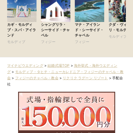
カギ・モルディ
シャングリラ・
マナ・アイラン
クダ・ヴィリ
ブ・スパ・アイラ
シーサイド・チャ
ド・シーサイド・
リ・モルディ
ンド
ペル
チャペル
モルディブ
モルディブ
フィジー
フィジー
マイナビウエディング
>
結婚式場TOP
>
海外挙式・海外ウエディン
グ
>
モルディブ・タヒチ・ニューカレドニア・フィジーのチャペル・教
会
>
フィジーのチャペル・教会
>
リクリク ラグーン リゾート
>
手配会
社