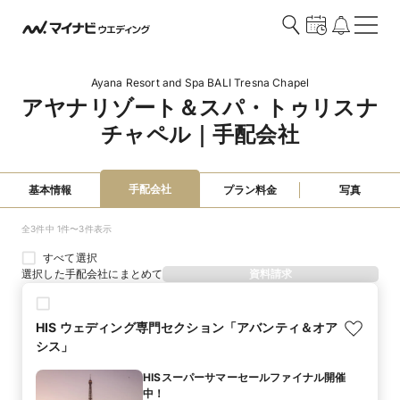
Ayana Resort and Spa BALI Tresna Chapel
アヤナリゾート＆スパ・トゥリスナ
チャペル｜手配会社
手配会社
基本情報
プラン料金
写真
全3件中 1件〜3件表示
すべて選択
選択した手配会社にまとめて
資料請求
HIS ウェディング専門セクション「アバンティ＆オア
シス」
HISスーパーサマーセールファイナル開催
中！