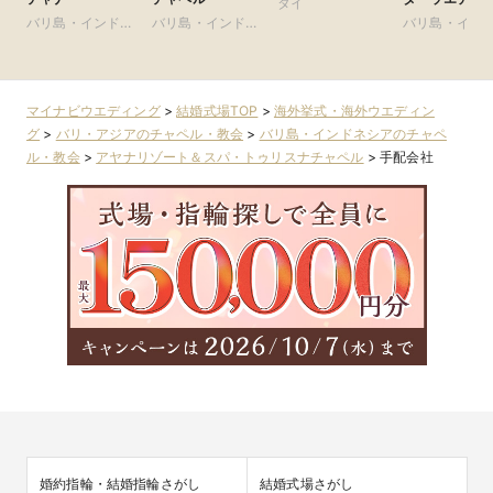
タイ
バリ島・インドネ
バリ島・インドネ
バリ島・イン
シア
シア
シア
マイナビウエディング
>
結婚式場TOP
>
海外挙式・海外ウエディン
グ
>
バリ・アジアのチャペル・教会
>
バリ島・インドネシアのチャペ
ル・教会
>
アヤナリゾート＆スパ・トゥリスナチャペル
>
手配会社
婚約指輪・結婚指輪さがし
結婚式場さがし