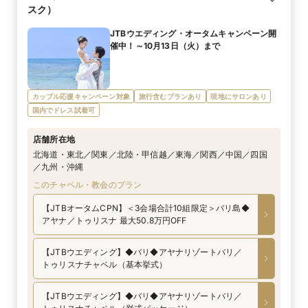
スク）
JTBウエディング・オータムキャンペーン開
催中！～10月13日（火）まで
カップル応援キャンペーン対象
旅行含むプランあり
現地にサロンあり
国内でドレス試着可
店舗所在地
北海道・東北／関東／北陸・甲信越／東海／関西／中国／四国
／九州・沖縄
このチャペル・教会のプラン
【JTBオータムCPN】＜3会場合計10組限定＞バリ島◆
アヤナ／トゥリスナ 最大50.8万円OFF
【JTBウエディング】◆バリ◆アヤナリゾートバリ／
トゥリスナチャペル（基本挙式）
【JTBウエディング】◆バリ◆アヤナリゾートバリ／