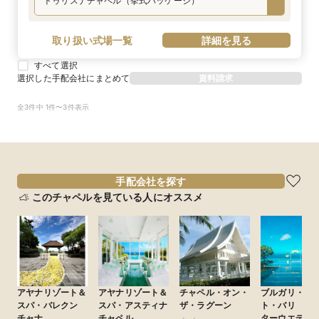
トゥリスナチャペル（挙式パッケージ）
取り扱い式場一覧
詳細を見る
すべて選択
選択した手配会社にまとめて
資料請求
全3件中 1件〜3件表示
手配会社を探す
このチャペルを見ている人にオススメ
アヤナリゾート＆
アヤナリゾート＆
チャペル・オン・
ブルガリ・リ
スパ・バレクン
スパ・アスティナ
ザ・ラグーン
ト・バリ ウ
チャナ
チャペル
ターウエディ