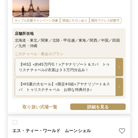
カップル応援キャンペーン対象
現地にサロンあり
国内でドレス試着可
店舗所在地
北海道・東北／関東／北陸・甲信越／東海／関西／中国／四国
／九州・沖縄
このチャペル・教会のプラン
【HIS】<約45万円引！>アヤナリゾート＆スパ トゥ
リスナチャペル//衣裳は３３万円分込み！
【HIS夏の大セール】<限定40組>アヤナリゾート＆ス
パ トゥリスナチャペル お得な特典付き♪
取り扱い式場一覧
詳細を見る
エス・ティー・ワールド ムーンシェル