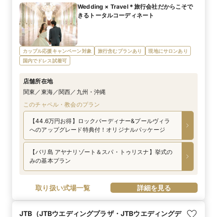
Wedding × Travel＊旅行会社だからこそで
きるトータルコーディネート
カップル応援キャンペーン対象
旅行含むプランあり
現地にサロンあり
国内でドレス試着可
店舗所在地
関東／東海／関西／九州・沖縄
このチャペル・教会のプラン
【44.6万円お得】ロックバーディナー&プールヴィラ
へのアップグレード特典付！オリジナルパッケージ
【バリ島 アヤナリゾート＆スパ・トゥリスナ】挙式の
みの基本プラン
取り扱い式場一覧
詳細を見る
JTB（JTBウエディングプラザ・JTBウエディングデ