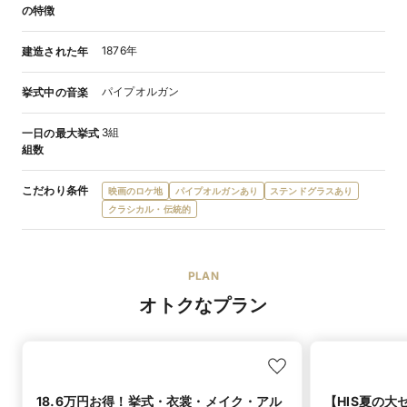
の特徴
1876年
建造された年
パイプオルガン
挙式中の音楽
3組
一日の最大挙式
組数
こだわり条件
映画のロケ地
パイプオルガンあり
ステンドグラスあり
クラシカル・伝統的
PLAN
オトクなプラン
18.6万円お得！挙式・衣裳・メイク・アル
【HIS夏の大