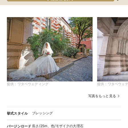
提供：
ワタベウェディング
提供：
ワタベウェ
写真をもっと見る
ブレッシング
挙式スタイル
長さ/25m、色/モザイクの大理石
バージンロード