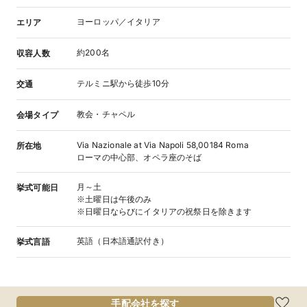
ヨーロッパ／イタリア
エリア
約200名
収容人数
テルミニ駅から徒歩10分
交通
教会・チャペル
会場タイプ
Via Nazionale at Via Napoli 58,00184 Roma
所在地
ローマの中心部、オペラ座のそば
月～土
挙式可能日
※土曜日は午後のみ
※日曜日ならびにイタリアの祝祭日を除きます
英語（日本語通訳付き）
挙式言語
手配会社を探す