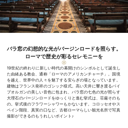
バラ窓の幻想的な光がバージンロードを照らす。
ローマで歴史が彩るセレモニーを
19世紀の終わりに新しい時代の幕開けのシンボルとして誕生し
た由緒ある教会、通称「ローマのアメリカンチャーチ」。国境
を越え、世界中の人々を魅了する安らぎの場となっています。
建物はフランス発祥のゴシック様式。高い天井に響き渡るパイ
プオルガンの美しい音色に包まれ、バラ窓の七色の光が照らす
大理石のバージンロードをゆっくりと進む挙式は、荘厳そのも
の。挙式後のフラワーシャワーもかないます。コロッセオやス
ペイン階段、真実の口など、古都ローマらしい観光名所で写真
撮影ができるのもうれしいポイント♪