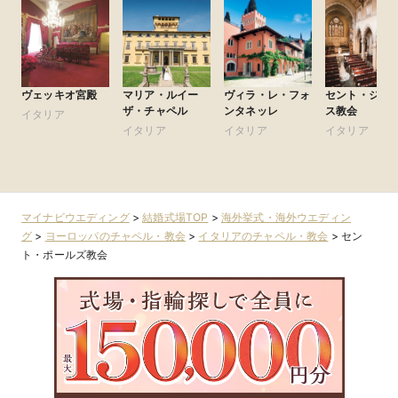
ヴェッキオ宮殿
マリア・ルイー
ヴィラ・レ・フォ
セント・ジェ
ザ・チャペル
ンタネッレ
ス教会
イタリア
イタリア
イタリア
イタリア
マイナビウエディング
>
結婚式場TOP
>
海外挙式・海外ウエディン
グ
>
ヨーロッパのチャペル・教会
>
イタリアのチャペル・教会
>
セン
ト・ポールズ教会