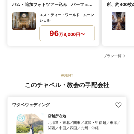
バム・追加フォトツアー込み パーフェク
所、約400枚
トプラン
教会
エス・ティー・ワールド ムーン
シェル
96
〜
万
8,000
円
プラン一覧
AGENT
このチャペル・教会の手配会社
ワタベウェディング
店舗所在地
北海道・東北／関東／北陸・甲信越／東海／
関西／中国／四国／九州・沖縄