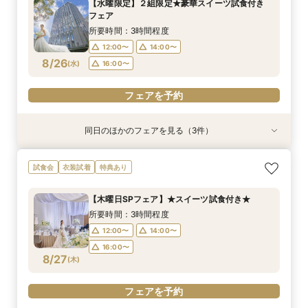
【水曜限定】２組限定★豪華スイーツ試食付き
12:00〜
12:00〜
12:00〜
14:00〜
14:00〜
14:00〜
フェア
8/25
8/25
8/25
(
(
(
火
火
火
)
)
)
16:00〜
16:00〜
16:00〜
所要時間：3時間程度
12:00〜
14:00〜
フェアを予約
フェアを予約
フェアを予約
8/26
(
水
)
16:00〜
フェアを予約
同日のほかのフェアを見る（3件）
試食会
試食会
試食会
特典あり
特典あり
特典あり
【和婚希望のお2人へ】出雲の神様祀る神殿見学
【マタニティ＆ファミリー婚限定】挙式前後の2
【6名～40名＊少人数婚】少人数専用プラン×な
試食会
衣装試着
特典あり
＆和装体験
泊宿泊特典付き
んでも相談フェア
所要時間：3時間程度
所要時間：2時間30分程度
所要時間：3時間程度
【木曜日SPフェア】★スイーツ試食付き★
12:00〜
12:00〜
12:00〜
14:00〜
14:00〜
14:00〜
所要時間：3時間程度
8/26
8/26
8/26
(
(
(
水
水
水
)
)
)
16:00〜
16:00〜
16:00〜
12:00〜
14:00〜
16:00〜
フェアを予約
フェアを予約
フェアを予約
8/27
(
木
)
フェアを予約