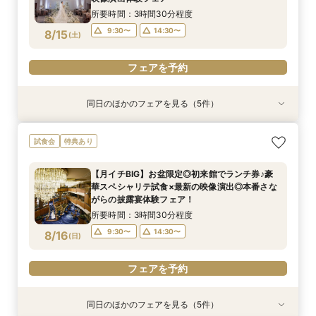
所要時間：3時間30分程度
フェアを予約
フェアを予約
フェアを予約
9:30〜
14:30〜
8/15
(
土
)
フェアを予約
同日のほかのフェアを見る（5件）
試食会
試食会
試食会
特典あり
試食会
特典あり
特典あり
特典あり
特典あり
【シェラトンでプロポーズやお顔合せしたお2人
【和婚専用×世界ブランドホテルで叶う憧れ花
【初見学にオススメ*ペアランチチケット付
【フォト専用】横浜スタジアムや横浜FCピッチ
【少人数婚のお2人】スペシャリテ試食×感動の
試食会
特典あり
へ】限定特典付♪
嫁】ホテル内神殿or伊勢山皇大神宮から選べる和
き！】口コミ9年連続受賞◎おもてなしシェラト
等充実プラン相談
ホテル挙式体験
婚×人数に合わせてご提案！多彩な披露宴会場
ンウエディング♪感動チャペル体験×新作ドレス×
所要時間：3時間程度
所要時間：1時間程度
所要時間：3時間程度
【月イチBIG】お盆限定◎初来館でランチ券♪豪
スイーツ試食会
所要時間：3時間程度
所要時間：3時間程度
10:00〜
9:30〜
9:30〜
14:30〜
13:00〜
14:30〜
華スペシャリテ試食×最新の映像演出◎本番さな
9:30〜
9:30〜
14:30〜
14:30〜
8/15
8/15
8/15
8/15
8/15
がらの披露宴体験フェア！
(
(
(
(
(
土
土
土
土
土
)
)
)
)
)
15:00〜
所要時間：3時間30分程度
フェアを予約
フェアを予約
フェアを予約
フェアを予約
フェアを予約
9:30〜
14:30〜
8/16
(
日
)
フェアを予約
同日のほかのフェアを見る（5件）
試食会
試食会
試食会
試食会
特典あり
特典あり
特典あり
特典あり
特典あり