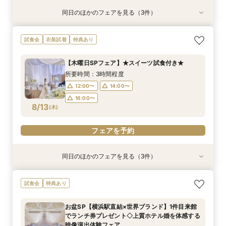
同日のほかのフェアを見る（3件）
試食会
試食会
試食会
特典あり
特典あり
特典あり
【和婚希望のお2人へ】出雲の神様祀る神殿見学
【マタニティ＆ファミリー婚限定】挙式前後の2
【6名～40名＊少人数婚】少人数専用プラン×な
試食会
衣装試着
特典あり
＆和装体験
泊宿泊特典付き
んでも相談フェア
所要時間：3時間程度
所要時間：2時間30分程度
所要時間：3時間程度
【木曜日SPフェア】★スイーツ試食付き★
12:00〜
12:00〜
12:00〜
14:00〜
14:00〜
14:00〜
所要時間：3時間程度
8/12
8/12
8/12
(
(
(
水
水
水
)
)
)
16:00〜
16:00〜
16:00〜
12:00〜
14:00〜
16:00〜
フェアを予約
フェアを予約
フェアを予約
8/13
(
木
)
フェアを予約
同日のほかのフェアを見る（3件）
試食会
試食会
試食会
特典あり
特典あり
特典あり
【和婚希望のお2人へ】出雲の神様祀る神殿見学
【マタニティ＆ファミリー婚限定】挙式前後の2
【6名～40名＊少人数婚】少人数専用プラン×な
試食会
特典あり
＆和装体験
泊宿泊特典付き
んでも相談フェア
所要時間：3時間程度
所要時間：2時間30分程度
所要時間：3時間程度
お盆SP【横浜駅直結×世界ブランド】1件目来館
12:00〜
12:00〜
12:00〜
14:00〜
14:00〜
14:00〜
でランチ券プレゼント◇上質ホテル婚を体感する
8/13
8/13
8/13
映像演出体験フェア
(
(
(
木
木
木
)
)
)
16:00〜
16:00〜
16:00〜