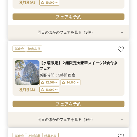
フェアを予約
フェアを予約
フェアを予約
8/18
(
火
)
16:00〜
フェアを予約
同日のほかのフェアを見る（3件）
試食会
試食会
試食会
特典あり
特典あり
特典あり
【和婚希望のお2人へ】出雲の神様祀る神殿見学
【マタニティ＆ファミリー婚限定】挙式前後の2
【6名～40名＊少人数婚】少人数専用プラン×な
試食会
特典あり
＆和装体験
泊宿泊特典付き
んでも相談フェア
所要時間：3時間程度
所要時間：2時間30分程度
所要時間：3時間程度
【水曜限定】２組限定★豪華スイーツ試食付き
12:00〜
12:00〜
12:00〜
14:00〜
14:00〜
14:00〜
フェア
8/18
8/18
8/18
(
(
(
火
火
火
)
)
)
16:00〜
16:00〜
16:00〜
所要時間：3時間程度
12:00〜
14:00〜
フェアを予約
フェアを予約
フェアを予約
8/19
(
水
)
16:00〜
フェアを予約
同日のほかのフェアを見る（3件）
試食会
試食会
試食会
特典あり
特典あり
特典あり
【和婚希望のお2人へ】出雲の神様祀る神殿見学
【マタニティ＆ファミリー婚限定】挙式前後の2
【6名～40名＊少人数婚】少人数専用プラン×な
試食会
衣装試着
特典あり