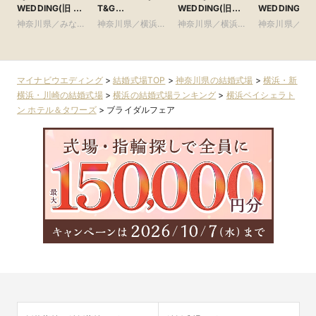
WEDDING(旧 山
T&G
WEDDING(旧
WEDDING(旧
手迎賓館 横浜)
WEDDING(旧
ザ・シーズンズ)
クアテラス迎
神奈川県／みなと
神奈川県／横浜・
神奈川県／横浜・
神奈川県／横
コットンハーバー
新横浜)
みらい・桜木町・
新横浜・川崎
新横浜・川崎
新横浜・川崎
クラブ 横浜)
山手・山下町・関
内
マイナビウエディング
>
結婚式場TOP
>
神奈川県の結婚式場
>
横浜・新
横浜・川崎の結婚式場
>
横浜の結婚式場ランキング
>
横浜ベイシェラト
ン ホテル＆タワーズ
>
ブライダルフェア