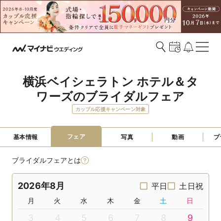
横浜ベイシェラトン ホテル＆タ
ワーズのブライダルフェア
カップル応援キャンペーン対象
フェア
基本情報
写真
動画
プ
ブライダルフェアとは
2026年8月
平日
土日祝
月
火
水
木
金
土
日
3
4
5
6
7
8
9