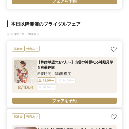
フェアを予約
本日以降開催のブライダルフェア
全82件中 1件〜20件表示
試食会
特典あり
【和婚希望のお2人へ】出雲の神様祀る神殿見学
＆和装体験
所要時間：3時間程度
12:00〜
14:00〜
8/10
(
月
)
16:00〜
フェアを予約
試食会
特典あり