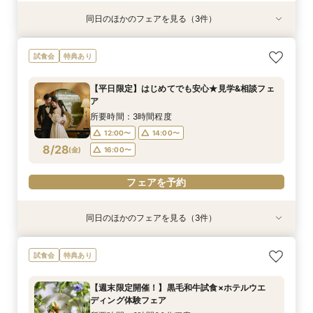
同日のほかのフェアを見る（3件）
試食会
試食会
試食会
特典あり
特典あり
特典あり
【和婚希望のお2人へ】出雲の神様祀る神殿見学
【マタニティ＆ファミリー婚限定】挙式前後の2
【6名～40名＊少人数婚】少人数専用プラン×な
試食会
特典あり
＆和装体験
泊宿泊特典付き
んでも相談フェア
所要時間：3時間程度
所要時間：2時間30分程度
所要時間：3時間程度
【平日限定】はじめてでも安心★見学&相談フェ
12:00〜
12:00〜
12:00〜
14:00〜
14:00〜
14:00〜
ア
8/27
8/27
8/27
(
(
(
木
木
木
)
)
)
16:00〜
16:00〜
16:00〜
所要時間：3時間程度
12:00〜
14:00〜
フェアを予約
フェアを予約
フェアを予約
8/28
(
金
)
16:00〜
フェアを予約
同日のほかのフェアを見る（3件）
試食会
試食会
試食会
特典あり
特典あり
特典あり
【和婚希望のお2人へ】出雲の神様祀る神殿見学
【マタニティ＆ファミリー婚限定】挙式前後の2
【6名～40名＊少人数婚】少人数専用プラン×な
試食会
特典あり
＆和装体験
泊宿泊特典付き
んでも相談フェア
所要時間：3時間程度
所要時間：2時間30分程度
所要時間：3時間程度
【週末限定開催！】黒毛和牛試食×ホテルウエ
12:00〜
12:00〜
12:00〜
14:00〜
14:00〜
14:00〜
ディング体験フェア
(
(
(
金
金
金
)
)
)
16:00〜
16:00〜
16:00〜