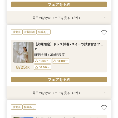
フェアを予約
同日のほかのフェアを見る（3件）
試食会
試食会
試食会
特典あり
特典あり
特典あり
【和婚希望のお2人へ】出雲の神様祀る神殿見学
【マタニティ＆ファミリー婚限定】挙式前後の2
【6名～40名＊少人数婚】少人数専用プラン×な
試食会
衣装試着
特典あり
＆和装体験
泊宿泊特典付き
んでも相談フェア
所要時間：3時間程度
所要時間：2時間30分程度
所要時間：3時間程度
【火曜限定】ドレス試着×スイーツ試食付きフェ
12:00〜
12:00〜
12:00〜
14:00〜
14:00〜
14:00〜
ア
8/24
8/24
8/24
(
(
(
月
月
月
)
)
)
16:00〜
16:00〜
16:00〜
所要時間：3時間程度
12:00〜
14:00〜
フェアを予約
フェアを予約
フェアを予約
8/25
(
火
)
16:00〜
フェアを予約
同日のほかのフェアを見る（3件）
試食会
試食会
試食会
特典あり
特典あり
特典あり
【和婚希望のお2人へ】出雲の神様祀る神殿見学
【マタニティ＆ファミリー婚限定】挙式前後の2
【6名～40名＊少人数婚】少人数専用プラン×な
試食会
特典あり
＆和装体験
泊宿泊特典付き
んでも相談フェア
所要時間：3時間程度
所要時間：2時間30分程度
所要時間：3時間程度