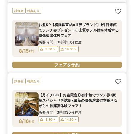
試食会
特典あり
お盆SP【横浜駅直結×世界ブランド】1件目来館
でランチ券プレゼント◇上質ホテル婚を体感する
映像演出体験フェア
所要時間：3時間30分程度
9:30〜
14:30〜
8/15
(
土
)
フェアを予約
試食会
特典あり
【月イチBIG】お盆限定◎初来館でランチ券♪豪
華スペシャリテ試食×最新の映像演出◎本番さな
がらの披露宴体験フェア！
所要時間：3時間30分程度
9:30〜
14:30〜
8/16
(
日
)