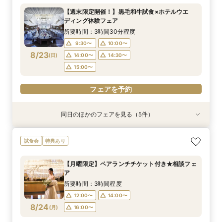
婚×人数に合わせてご提案！多彩な披露宴会場
ンウエディング♪感動チャペル体験×新作ドレス×
所要時間：3時間程度
所要時間：1時間程度
所要時間：3時間程度
【週末限定開催！】黒毛和牛試食×ホテルウエ
スイーツ試食会
所要時間：3時間程度
所要時間：3時間程度
10:00〜
9:30〜
9:30〜
14:30〜
13:00〜
14:30〜
ディング体験フェア
9:30〜
9:30〜
14:30〜
14:30〜
8/22
8/22
8/22
8/22
8/22
(
(
(
(
(
土
土
土
土
土
)
)
)
)
)
15:00〜
所要時間：3時間30分程度
9:30〜
10:00〜
フェアを予約
フェアを予約
フェアを予約
フェアを予約
フェアを予約
8/23
(
日
)
14:00〜
14:30〜
15:00〜
フェアを予約
同日のほかのフェアを見る（5件）
試食会
試食会
試食会
特典あり
試食会
特典あり
特典あり
特典あり
特典あり
【シェラトンでプロポーズやお顔合せしたお2人
【和婚専用×世界ブランドホテルで叶う憧れ花
【初見学にオススメ*ペアランチチケット付
【フォト専用】横浜スタジアムや横浜FCピッチ
【少人数婚のお2人】スペシャリテ試食×感動の
試食会
特典あり
へ】限定特典付♪
嫁】ホテル内神殿or伊勢山皇大神宮から選べる和
き！】口コミ9年連続受賞◎おもてなしシェラト
等充実プラン相談
ホテル挙式体験
婚×人数に合わせてご提案！多彩な披露宴会場
ンウエディング♪感動チャペル体験×新作ドレス×
所要時間：3時間程度
所要時間：1時間程度
所要時間：3時間程度
【月曜限定】ペアランチチケット付き★相談フェ
スイーツ試食会
所要時間：3時間程度
所要時間：3時間程度
10:00〜
9:30〜
9:30〜
14:30〜
13:00〜
14:30〜
ア
9:30〜
9:30〜
14:30〜
14:30〜
8/23
8/23
8/23
8/23
8/23
(
(
(
(
(
日
日
日
日
日
)
)
)
)
)
15:00〜
所要時間：3時間程度
12:00〜
14:00〜
フェアを予約
フェアを予約
フェアを予約
フェアを予約
フェアを予約
8/24
(
月
)
16:00〜