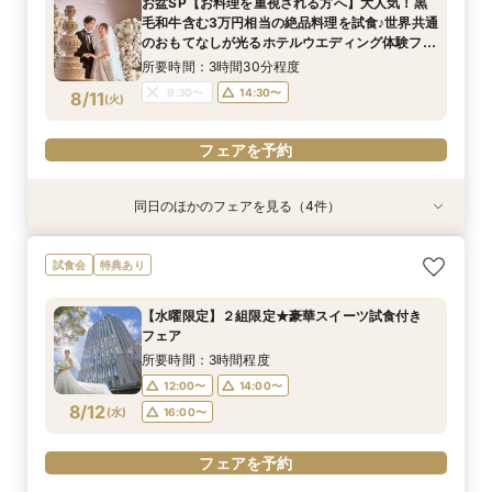
お盆SP【お料理を重視される方へ】大人気！黒
毛和牛含む3万円相当の絶品料理を試食♪世界共通
のおもてなしが光るホテルウエディング体験フェ
ア◎
所要時間：3時間30分程度
9:30〜
14:30〜
8/11
(
火
)
フェアを予約
同日のほかのフェアを見る（4件）
試食会
試食会
試食会
試食会
特典あり
特典あり
特典あり
特典あり
【シェラトンでプロポーズやお顔合せしたお2人
【和婚専用×世界ブランドホテルで叶う憧れ花
【初見学にオススメ*ペアランチチケット付
【少人数婚のお2人】スペシャリテ試食×感動の
試食会
特典あり
へ】限定特典付♪
嫁】ホテル内神殿or伊勢山皇大神宮から選べる和
き！】口コミ9年連続受賞◎おもてなしシェラト
ホテル挙式体験
婚×人数に合わせてご提案！多彩な披露宴会場
ンウエディング♪感動チャペル体験×新作ドレス×
所要時間：3時間程度
所要時間：3時間程度
【水曜限定】２組限定★豪華スイーツ試食付き
スイーツ試食会
所要時間：3時間程度
所要時間：3時間程度
9:30〜
9:30〜
14:30〜
14:30〜
フェア
9:30〜
9:30〜
14:30〜
14:30〜
8/11
8/11
8/11
8/11
(
(
(
(
火
火
火
火
)
)
)
)
所要時間：3時間程度
12:00〜
14:00〜
フェアを予約
フェアを予約
フェアを予約
フェアを予約
8/12
(
水
)
16:00〜
フェアを予約