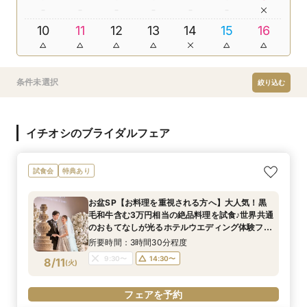
10
11
12
13
14
15
16
条件未選択
絞り込む
イチオシのブライダルフェア
試食会
特典あり
お盆SP【お料理を重視される方へ】大人気！黒
毛和牛含む3万円相当の絶品料理を試食♪世界共通
のおもてなしが光るホテルウエディング体験フェ
ア◎
所要時間：3時間30分程度
9:30〜
14:30〜
8/11
(
火
)
フェアを予約