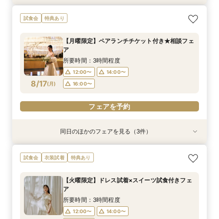
【シェラトンでプロポーズやお顔合せしたお2人
【和婚専用×世界ブランドホテルで叶う憧れ花
【初見学にオススメ*ペアランチチケット付
【少人数婚のお2人】スペシャリテ試食×感動の
【フォト専用】横浜スタジアムや横浜FCピッチ
試食会
特典あり
へ】限定特典付♪
嫁】ホテル内神殿or伊勢山皇大神宮から選べる和
き！】口コミ9年連続受賞◎おもてなしシェラト
ホテル挙式体験
等充実プラン相談
婚×人数に合わせてご提案！多彩な披露宴会場
ンウエディング♪感動チャペル体験×新作ドレス×
所要時間：3時間程度
所要時間：3時間程度
所要時間：1時間程度
【月曜限定】ペアランチチケット付き★相談フェ
スイーツ試食会
所要時間：3時間程度
所要時間：3時間程度
10:00〜
9:30〜
9:30〜
14:30〜
14:30〜
13:00〜
ア
9:30〜
9:30〜
14:30〜
14:30〜
8/16
8/16
8/16
8/16
8/16
(
(
(
(
(
日
日
日
日
日
)
)
)
)
)
15:00〜
所要時間：3時間程度
12:00〜
14:00〜
フェアを予約
フェアを予約
フェアを予約
フェアを予約
フェアを予約
8/17
(
月
)
16:00〜
フェアを予約
同日のほかのフェアを見る（3件）
試食会
試食会
試食会
特典あり
特典あり
特典あり
【和婚希望のお2人へ】出雲の神様祀る神殿見学
【マタニティ＆ファミリー婚限定】挙式前後の2
【6名～40名＊少人数婚】少人数専用プラン×な
試食会
衣装試着
特典あり
＆和装体験
泊宿泊特典付き
んでも相談フェア
所要時間：3時間程度
所要時間：2時間30分程度
所要時間：3時間程度
【火曜限定】ドレス試着×スイーツ試食付きフェ
12:00〜
12:00〜
12:00〜
14:00〜
14:00〜
14:00〜
ア
8/17
8/17
8/17
(
(
(
月
月
月
)
)
)
16:00〜
16:00〜
16:00〜
所要時間：3時間程度
12:00〜
14:00〜