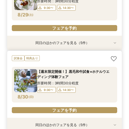
8/28
8/28
8/28
所要時間：3時間30分程度
9:30〜
14:30〜
フェアを予約
フェアを予約
フェアを予約
8/29
(
土
)
フェアを予約
同日のほかのフェアを見る（5件）
試食会
試食会
試食会
試食会
特典あり
特典あり
特典あり
特典あり
特典あり
【シェラトンでプロポーズやお顔合せしたお2人
【和婚専用×世界ブランドホテルで叶う憧れ花
【初見学にオススメ*ペアランチチケット付
【少人数婚のお2人】スペシャリテ試食×感動の
【フォト専用】横浜スタジアムや横浜FCピッチ
試食会
特典あり
へ】限定特典付♪
嫁】ホテル内神殿or伊勢山皇大神宮から選べる和
き！】口コミ9年連続受賞◎おもてなしシェラト
ホテル挙式体験
等充実プラン相談
婚×人数に合わせてご提案！多彩な披露宴会場
ンウエディング♪感動チャペル体験×新作ドレス×
所要時間：3時間程度
所要時間：3時間程度
所要時間：1時間程度
【週末限定開催！】黒毛和牛試食×ホテルウエ
スイーツ試食会
所要時間：3時間程度
所要時間：3時間程度
10:00〜
9:30〜
9:30〜
14:30〜
14:30〜
13:00〜
ディング体験フェア
9:30〜
9:30〜
14:30〜
14:30〜
8/29
8/29
8/29
8/29
8/29
(
(
(
(
(
土
土
土
土
土
)
)
)
)
)
15:00〜
所要時間：3時間30分程度
9:30〜
14:30〜
フェアを予約
フェアを予約
フェアを予約
フェアを予約
フェアを予約
8/30
(
日
)
フェアを予約
同日のほかのフェアを見る（5件）
試食会
試食会
試食会
試食会
特典あり
特典あり
特典あり
特典あり
特典あり