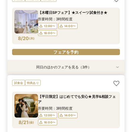
＆和装体験
泊宿泊特典付き
んでも相談フェア
所要時間：3時間程度
所要時間：2時間30分程度
所要時間：3時間程度
【木曜日SPフェア】★スイーツ試食付き★
12:00〜
12:00〜
12:00〜
14:00〜
14:00〜
14:00〜
所要時間：3時間程度
8/19
8/19
8/19
(
(
(
水
水
水
)
)
)
16:00〜
16:00〜
16:00〜
12:00〜
14:00〜
16:00〜
フェアを予約
フェアを予約
フェアを予約
8/20
(
木
)
フェアを予約
同日のほかのフェアを見る（3件）
試食会
試食会
試食会
特典あり
特典あり
特典あり
【和婚希望のお2人へ】出雲の神様祀る神殿見学
【マタニティ＆ファミリー婚限定】挙式前後の2
【6名～40名＊少人数婚】少人数専用プラン×な
試食会
特典あり
＆和装体験
泊宿泊特典付き
んでも相談フェア
所要時間：3時間程度
所要時間：2時間30分程度
所要時間：3時間程度
【平日限定】はじめてでも安心★見学&相談フェ
12:00〜
12:00〜
12:00〜
14:00〜
14:00〜
14:00〜
ア
8/20
8/20
8/20
(
(
(
木
木
木
)
)
)
16:00〜
16:00〜
16:00〜
所要時間：3時間程度
12:00〜
14:00〜
フェアを予約
フェアを予約
フェアを予約
8/21
(
金
)
16:00〜