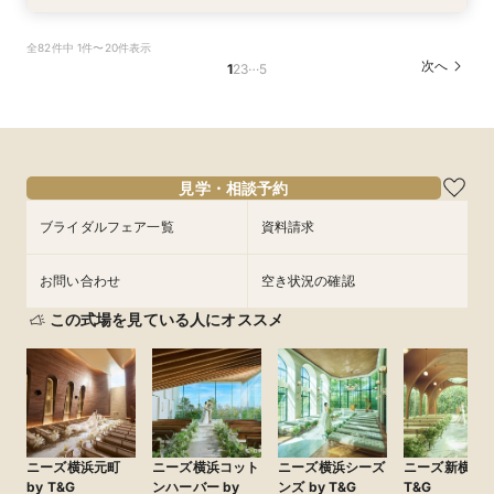
【シェラトンでプロポーズやお顔合せしたお2人
【和婚専用×世界ブランドホテルで叶う憧れ花
【初見学にオススメ*ペアランチチケット付
【少人数婚のお2人】スペシャリテ試食×感動の
【フォト専用】横浜スタジアムや横浜FCピッチ
全82件中 1件〜20件表示
へ】限定特典付♪
嫁】ホテル内神殿or伊勢山皇大神宮から選べる和
き！】口コミ9年連続受賞◎おもてなしシェラト
ホテル挙式体験
等充実プラン相談
…
次へ
1
2
3
5
婚×人数に合わせてご提案！多彩な披露宴会場
ンウエディング♪感動チャペル体験×新作ドレス×
所要時間：3時間程度
所要時間：3時間程度
所要時間：1時間程度
スイーツ試食会
所要時間：3時間程度
所要時間：3時間程度
10:00〜
9:30〜
9:30〜
14:30〜
14:30〜
13:00〜
9:30〜
9:30〜
14:30〜
14:30〜
8/30
8/30
8/30
8/30
8/30
(
(
(
(
(
日
日
日
日
日
)
)
)
)
)
15:00〜
フェアを予約
フェアを予約
フェアを予約
フェアを予約
フェアを予約
見学・相談予約
ブライダルフェア一覧
資料請求
お問い合わせ
空き状況の確認
この式場を見ている人にオススメ
ニーズ横浜元町
ニーズ横浜コット
ニーズ横浜シーズ
ニーズ新横浜 b
by T&G
ンハーバー by
ンズ by T&G
T&G