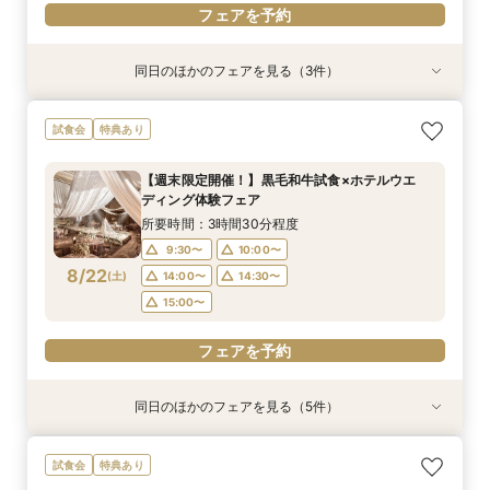
フェアを予約
同日のほかのフェアを見る（3件）
試食会
試食会
試食会
特典あり
特典あり
特典あり
【和婚希望のお2人へ】出雲の神様祀る神殿見学
【マタニティ＆ファミリー婚限定】挙式前後の2
【6名～40名＊少人数婚】少人数専用プラン×な
試食会
特典あり
＆和装体験
泊宿泊特典付き
んでも相談フェア
所要時間：3時間程度
所要時間：2時間30分程度
所要時間：3時間程度
【週末限定開催！】黒毛和牛試食×ホテルウエ
12:00〜
12:00〜
12:00〜
14:00〜
14:00〜
14:00〜
ディング体験フェア
8/21
8/21
8/21
(
(
(
金
金
金
)
)
)
16:00〜
16:00〜
16:00〜
所要時間：3時間30分程度
9:30〜
10:00〜
フェアを予約
フェアを予約
フェアを予約
8/22
(
土
)
14:00〜
14:30〜
15:00〜
フェアを予約
同日のほかのフェアを見る（5件）
試食会
試食会
試食会
特典あり
試食会
特典あり
特典あり
特典あり
特典あり
【シェラトンでプロポーズやお顔合せしたお2人
【和婚専用×世界ブランドホテルで叶う憧れ花
【初見学にオススメ*ペアランチチケット付
【フォト専用】横浜スタジアムや横浜FCピッチ
【少人数婚のお2人】スペシャリテ試食×感動の
試食会
特典あり
へ】限定特典付♪
嫁】ホテル内神殿or伊勢山皇大神宮から選べる和
き！】口コミ9年連続受賞◎おもてなしシェラト
等充実プラン相談
ホテル挙式体験