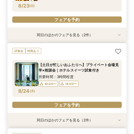
8/23
(
日
)
フェアを予約
同日のほかのフェアを見る（2件）
試食会
試食会
特典あり
特典あり
午前中の見学がお勧め☆【ご家族や近しい方との
神前式や和装にご興味ある方必見！【国賓も迎え
試食会
特典あり
ご家族婚をご検討の方へ！オークラ人気の逸品無
る60年以上続く歴史あるホテルで伝統美を体
料ご試食付き】アットホームウェディングフェア
感】伝統の味無料試食付き×神殿・チャペルと庭
【土日が忙しいおふたりへ】プライベート会場見
園体感和婚フェア
所要時間：3時間程度
所要時間：3時間程度
学×相談会｜ホテルスイーツ試食付き
9:30〜
9:30〜
14:30〜
8/23
8/23
(
(
日
日
)
)
所要時間：3時間程度
10:00〜
14:00〜
フェアを予約
フェアを予約
8/24
(
月
)
フェアを予約
同日のほかのフェアを見る（2件）
特典あり
特典あり