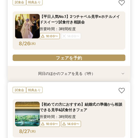
平日限定【オークラだけの極上フォトウェディン
【お仕事後でも】18時より開催｜会場見学×見積
試食会
特典あり
グをご提案】館内外ともに溢れるフォトジェニッ
比較ナイト相談会
クな人気スポットツアー×叶えたいイメージを
18:00〜
【平日人気No.1】2つチャペル見学×ホテルメイ
じっくり相談♪フォトウェディング専用フェアで
所要時間：2時間程度
ドスイーツ試食付き相談会
す
10:00〜
14:00〜
8/24
8/24
(
(
月
月
)
)
所要時間：3時間程度
10:00〜
14:00〜
フェアを予約
フェアを予約
8/26
(
水
)
フェアを予約
同日のほかのフェアを見る（1件）
特典あり
平日限定【オークラだけの極上フォトウェディン
試食会
特典あり
グをご提案】館内外ともに溢れるフォトジェニッ
クな人気スポットツアー×叶えたいイメージを
【初めての方におすすめ】結婚式の準備から相談
じっくり相談♪フォトウェディング専用フェアで
所要時間：2時間程度
できる見学&試食付きフェア
す
10:00〜
14:00〜
8/26
(
水
)
所要時間：3時間程度
10:00〜
14:00〜
フェアを予約
8/27
(
木
)