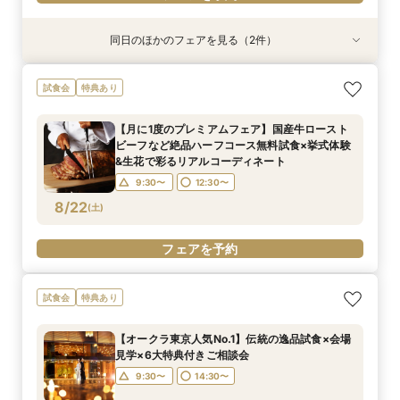
同日のほかのフェアを見る（2件）
特典あり
特典あり
平日限定【オークラだけの極上フォトウェディン
【お仕事後でも】18時より開催｜会場見学×見積
試食会
特典あり
グをご提案】館内外ともに溢れるフォトジェニッ
比較ナイト相談会
クな人気スポットツアー×叶えたいイメージを
18:00〜
【月に1度のプレミアムフェア】国産牛ロースト
じっくり相談♪フォトウェディング専用フェアで
所要時間：2時間程度
ビーフなど絶品ハーフコース無料試食×挙式体験
す
10:00〜
14:00〜
8/21
8/21
&生花で彩るリアルコーディネート
(
(
金
金
)
)
9:30〜
12:30〜
フェアを予約
フェアを予約
8/22
(
土
)
フェアを予約
試食会
特典あり
【オークラ東京人気No.1】伝統の逸品試食×会場
見学×6大特典付きご相談会
9:30〜
14:30〜