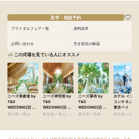
10:00〜
14:00〜
9/2
9/2
(
(
水
水
)
)
フェアを予約
フェアを予約
見学・相談予約
ブライダルフェア一覧
資料請求
お問い合わせ
空き状況の確認
この式場を見ている人にオススメ
ニーズ表参道 by
ニーズ神宮前 by
ニーズ麻布 by
ホテル インタ
T&G
T&G
T&G
コンチネンタ
WEDDING(旧 表
WEDDING(旧 ア
WEDDING(旧 麻
東京ベイ
参道TERRACE)
ルモニーソルーナ
布迎賓館)
東京都／青山・表
東京都／青山・表
東京都／赤坂・六
東京都／お台
表参道)
参道・渋谷・原宿
参道・渋谷・原宿
本木・麻布
豊洲・竹芝・
周辺の東京ベ
リア
マイナビウエディング
>
結婚式場TOP
>
東京都の結婚式場
>
赤坂・六本