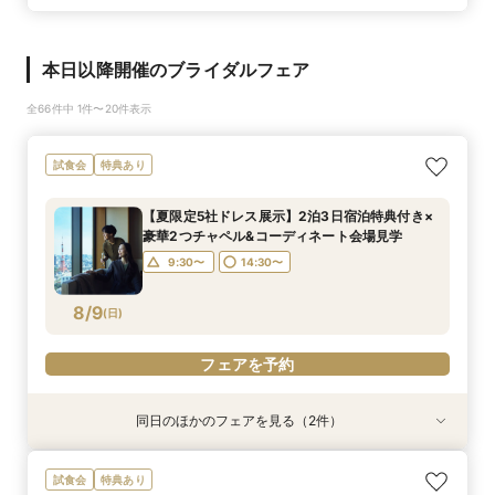
本日以降開催のブライダルフェア
全66件中 1件〜20件表示
試食会
特典あり
【夏限定5社ドレス展示】2泊3日宿泊特典付き×
豪華2つチャペル&コーディネート会場見学
9:30〜
14:30〜
8/9
(
日
)
フェアを予約
同日のほかのフェアを見る（2件）
試食会
試食会
特典あり
特典あり
午前中の見学がお勧め☆【ご家族や近しい方との
神前式や和装にご興味ある方必見！【国賓も迎え
試食会
特典あり
ご家族婚をご検討の方へ！オークラ人気の逸品無
る60年以上続く歴史あるホテルで伝統美を体