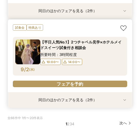
同日のほかのフェアを見る（2件）
特典あり
特典あり
平日限定【オークラだけの極上フォトウェディン
【お仕事後でも】18時より開催｜会場見学×見積
試食会
特典あり
グをご提案】館内外ともに溢れるフォトジェニッ
比較ナイト相談会
クな人気スポットツアー×叶えたいイメージを
18:00〜
【平日人気No.1】2つチャペル見学×ホテルメイ
じっくり相談♪フォトウェディング専用フェアで
所要時間：2時間程度
ドスイーツ試食付き相談会
す
10:00〜
14:00〜
8/31
8/31
(
(
月
月
)
)
所要時間：3時間程度
10:00〜
14:00〜
フェアを予約
フェアを予約
9/2
(
水
)
フェアを予約
同日のほかのフェアを見る（2件）
特典あり
特典あり
平日限定【オークラだけの極上フォトウェディン
【お仕事後でも】18時より開催｜会場見学×見積
全66件中 1件〜20件表示
グをご提案】館内外ともに溢れるフォトジェニッ
比較ナイト相談会
次へ
1
2
3
4
クな人気スポットツアー×叶えたいイメージを
18:00〜
じっくり相談♪フォトウェディング専用フェアで
所要時間：2時間程度
す