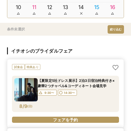
10
11
12
13
14
15
16
条件未選択
絞り込む
イチオシのブライダルフェア
試食会
特典あり
【夏限定5社ドレス展示】2泊3日宿泊特典付き×
豪華2つチャペル&コーディネート会場見学
9:30〜
14:30〜
8/9
(
日
)
フェアを予約