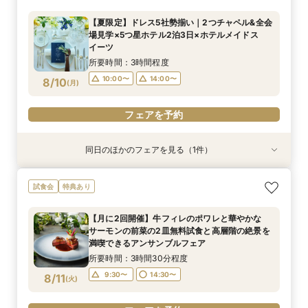
料ご試食付き】アットホームウェディングフェア
感】伝統の味無料試食付き×神殿・チャペルと庭
【夏限定】ドレス5社勢揃い｜2つチャペル&全会
園体感和婚フェア
所要時間：3時間程度
所要時間：3時間程度
場見学×5つ星ホテル2泊3日×ホテルメイドス
9:30〜
9:30〜
14:30〜
8/9
8/9
イーツ
(
(
日
日
)
)
所要時間：3時間程度
フェアを予約
フェアを予約
10:00〜
14:00〜
8/10
(
月
)
フェアを予約
同日のほかのフェアを見る（1件）
特典あり
平日限定【オークラだけの極上フォトウェディン
試食会
特典あり
グをご提案】館内外ともに溢れるフォトジェニッ
クな人気スポットツアー×叶えたいイメージを
【月に2回開催】牛フィレのポワレと華やかな
じっくり相談♪フォトウェディング専用フェアで
所要時間：2時間程度
サーモンの前菜の2皿無料試食と高層階の絶景を
す
10:00〜
14:00〜
8/10
満喫できるアンサンブルフェア
(
月
)
所要時間：3時間30分程度
フェアを予約
9:30〜
14:30〜
8/11
(
火
)