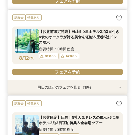
フェアを予約
試食会
特典あり
【お盆前限定特典】極上5つ星ホテル2泊3日付き
×食のオークラが誇る美食を堪能＆圧巻5社ドレ
ス展示
所要時間：3時間程度
10:00〜
14:00〜
8/12
(
水
)
フェアを予約
同日のほかのフェアを見る（1件）
特典あり
平日限定【オークラだけの極上フォトウェディン
試食会
特典あり
グをご提案】館内外ともに溢れるフォトジェニッ
クな人気スポットツアー×叶えたいイメージを
【お盆限定】圧巻！5社人気ドレスの展示×5つ星
じっくり相談♪フォトウェディング専用フェアで
所要時間：2時間程度
ホテル2泊3日宿泊特典＆全会場ツアー
す
10:00〜
14:00〜
8/12
(
水
)
所要時間：3時間程度