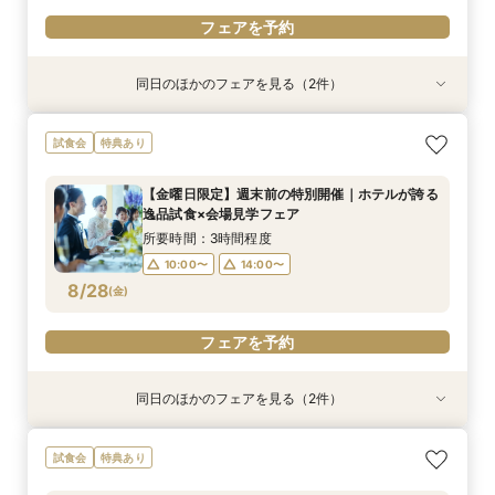
フェアを予約
同日のほかのフェアを見る（2件）
特典あり
特典あり
平日限定【オークラだけの極上フォトウェディン
【お仕事後でも】18時より開催｜会場見学×見積
試食会
特典あり
グをご提案】館内外ともに溢れるフォトジェニッ
比較ナイト相談会
クな人気スポットツアー×叶えたいイメージを
18:00〜
【金曜日限定】週末前の特別開催｜ホテルが誇る
じっくり相談♪フォトウェディング専用フェアで
所要時間：2時間程度
逸品試食×会場見学フェア
す
10:00〜
14:00〜
8/27
8/27
(
(
木
木
)
)
所要時間：3時間程度
10:00〜
14:00〜
フェアを予約
フェアを予約
8/28
(
金
)
フェアを予約
同日のほかのフェアを見る（2件）
特典あり
特典あり
平日限定【オークラだけの極上フォトウェディン
【お仕事後でも】18時より開催｜会場見学×見積
試食会
特典あり
グをご提案】館内外ともに溢れるフォトジェニッ
比較ナイト相談会
クな人気スポットツアー×叶えたいイメージを