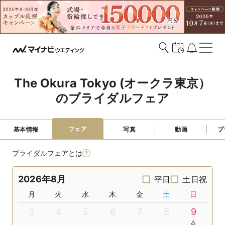
The Okura Tokyo (オークラ東京）
のブライダルフェア
フェア
基本情報
写真
動画
プ
ブライダルフェアとは
2026年8月
平日
土日祝
月
火
水
木
金
土
日
3
4
5
6
7
8
9