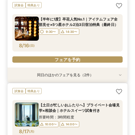
午前中の見学がお勧め☆【ご家族や近しい方との
神前式や和装にご興味ある方必見！【国賓も迎え
試食会
特典あり
ご家族婚をご検討の方へ！オークラ人気の逸品無
る60年以上続く歴史あるホテルで伝統美を体
料ご試食付き】アットホームウェディングフェア
感】伝統の味無料試食付き×神殿・チャペルと庭
【半年に1度】卒花人気No.1｜アイテムフェア全
園体感和婚フェア
所要時間：3時間程度
所要時間：3時間程度
部見せ×5つ星ホテル2泊3日宿泊特典（最終日）
9:30〜
9:30〜
14:30〜
8/15
8/15
(
(
土
土
)
)
9:30〜
14:30〜
フェアを予約
フェアを予約
8/16
(
日
)
フェアを予約
同日のほかのフェアを見る（2件）
試食会
試食会
特典あり
特典あり
午前中の見学がお勧め☆【ご家族や近しい方との
神前式や和装にご興味ある方必見！【国賓も迎え
試食会
特典あり
ご家族婚をご検討の方へ！オークラ人気の逸品無
る60年以上続く歴史あるホテルで伝統美を体
料ご試食付き】アットホームウェディングフェア
感】伝統の味無料試食付き×神殿・チャペルと庭
【土日が忙しいおふたりへ】プライベート会場見
園体感和婚フェア
所要時間：3時間程度
所要時間：3時間程度
学×相談会｜ホテルスイーツ試食付き
9:30〜
9:30〜
14:30〜
8/16
8/16
(
(
日
日
)
)
所要時間：3時間程度
10:00〜
14:00〜
フェアを予約
フェアを予約
8/17
(
月
)