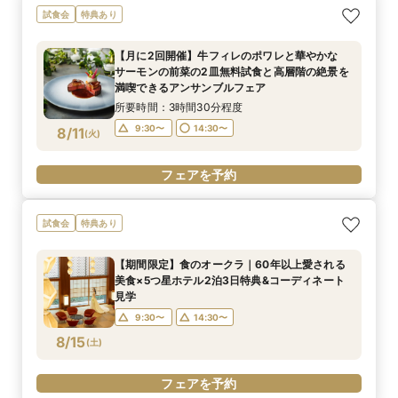
試食会
特典あり
【月に2回開催】牛フィレのポワレと華やかな
サーモンの前菜の2皿無料試食と高層階の絶景を
満喫できるアンサンブルフェア
所要時間：3時間30分程度
9:30〜
14:30〜
8/11
(
火
)
フェアを予約
試食会
特典あり
【期間限定】食のオークラ｜60年以上愛される
美食×5つ星ホテル2泊3日特典&コーディネート
見学
9:30〜
14:30〜
8/15
(
土
)
フェアを予約