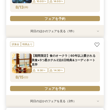
10:00〜
14:00〜
フェアを予約
8/13
(
木
)
フェアを予約
同日のほかのフェアを見る（1件）
特典あり
平日限定【オークラだけの極上フォトウェディン
試食会
特典あり
グをご提案】館内外ともに溢れるフォトジェニッ
クな人気スポットツアー×叶えたいイメージを
【期間限定】食のオークラ｜60年以上愛される
じっくり相談♪フォトウェディング専用フェアで
所要時間：2時間程度
美食×5つ星ホテル2泊3日特典&コーディネート
す
10:00〜
14:00〜
8/13
見学
(
木
)
9:30〜
14:30〜
フェアを予約
8/15
(
土
)
フェアを予約
同日のほかのフェアを見る（2件）
試食会
試食会
特典あり
特典あり