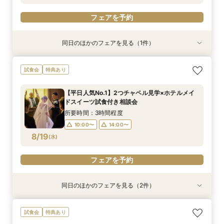
フェアを予約
同日のほかのフェアを見る（1件）
特典あり
平日限定【オークラだけの極上フォトウェディン
試食会
特典あり
グをご提案】館内外ともに溢れるフォトジェニッ
クな人気スポットツアー×叶えたいイメージを
【平日人気No.1】2つチャペル見学×ホテルメイ
じっくり相談♪フォトウェディング専用フェアで
所要時間：2時間程度
ドスイーツ試食付き相談会
す
10:00〜
14:00〜
8/17
(
月
)
所要時間：3時間程度
10:00〜
14:00〜
フェアを予約
8/19
(
水
)
フェアを予約
同日のほかのフェアを見る（2件）
特典あり
特典あり
平日限定【オークラだけの極上フォトウェディン
【お仕事後でも】18時より開催｜会場見学×見積
試食会
特典あり
グをご提案】館内外ともに溢れるフォトジェニッ
比較ナイト相談会