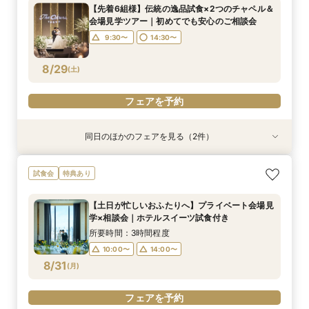
18:00〜
【先着6組様】伝統の逸品試食×2つのチャペル＆
じっくり相談♪フォトウェディング専用フェアで
所要時間：2時間程度
会場見学ツアー｜初めてでも安心のご相談会
す
10:00〜
14:00〜
8/28
8/28
(
(
金
金
)
)
9:30〜
14:30〜
フェアを予約
フェアを予約
8/29
(
土
)
フェアを予約
同日のほかのフェアを見る（2件）
試食会
試食会
特典あり
特典あり
午前中の見学がお勧め☆【ご家族や近しい方との
神前式や和装にご興味ある方必見！【国賓も迎え
試食会
特典あり
ご家族婚をご検討の方へ！オークラ人気の逸品無
る60年以上続く歴史あるホテルで伝統美を体
料ご試食付き】アットホームウェディングフェア
感】伝統の味無料試食付き×神殿・チャペルと庭
【土日が忙しいおふたりへ】プライベート会場見
園体感和婚フェア
所要時間：3時間程度
所要時間：3時間程度
学×相談会｜ホテルスイーツ試食付き
9:30〜
9:30〜
14:30〜
8/29
8/29
(
(
土
土
)
)
所要時間：3時間程度
10:00〜
14:00〜
フェアを予約
フェアを予約
8/31
(
月
)
フェアを予約