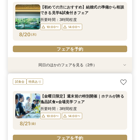
クな人気スポットツアー×叶えたいイメージを
18:00〜
【初めての方におすすめ】結婚式の準備から相談
じっくり相談♪フォトウェディング専用フェアで
所要時間：2時間程度
できる見学&試食付きフェア
す
10:00〜
14:00〜
8/19
8/19
(
(
水
水
)
)
所要時間：3時間程度
10:00〜
14:00〜
フェアを予約
フェアを予約
8/20
(
木
)
フェアを予約
同日のほかのフェアを見る（2件）
特典あり
特典あり
平日限定【オークラだけの極上フォトウェディン
【お仕事後でも】18時より開催｜会場見学×見積
試食会
特典あり
グをご提案】館内外ともに溢れるフォトジェニッ
比較ナイト相談会
クな人気スポットツアー×叶えたいイメージを
18:00〜
【金曜日限定】週末前の特別開催｜ホテルが誇る
じっくり相談♪フォトウェディング専用フェアで
所要時間：2時間程度
逸品試食×会場見学フェア
す
10:00〜
14:00〜
8/20
8/20
(
(
木
木
)
)
所要時間：3時間程度
10:00〜
14:00〜
フェアを予約
フェアを予約
8/21
(
金
)
フェアを予約