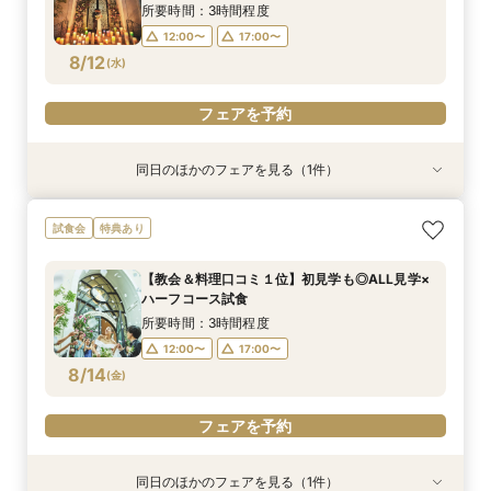
8/11
8/11
(
(
火
火
)
)
所要時間：3時間程度
12:00〜
17:00〜
フェアを予約
フェアを予約
8/12
(
水
)
フェアを予約
同日のほかのフェアを見る（1件）
特典あり
《挙式のみ＊2名～》51万で叶う*憧れの独立型
試食会
特典あり
チャペルで本格挙式
所要時間：2時間程度
【教会＆料理口コミ１位】初見学も◎ALL見学×
12:00〜
14:00〜
ハーフコース試食
8/12
(
水
)
16:00〜
18:00〜
所要時間：3時間程度
12:00〜
17:00〜
フェアを予約
8/14
(
金
)
フェアを予約
同日のほかのフェアを見る（1件）
特典あり