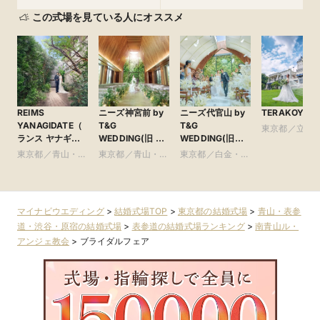
この式場を見ている人にオススメ
REIMS
ニーズ神宮前 by
ニーズ代官山 by
TERAKOYA
YANAGIDATE（
T&G
T&G
東京都／立川
ランス ヤナギダ
WEDDING(旧 ア
WEDDING(旧
王子・町田・2
テ）
ルモニーソルーナ
アーカンジェル代
東京都／青山・表
東京都／青山・表
東京都／白金・恵
区以外
表参道)
官山)
参道・渋谷・原宿
参道・渋谷・原宿
比寿・代官山・広
尾
マイナビウエディング
>
結婚式場TOP
>
東京都の結婚式場
>
青山・表参
道・渋谷・原宿の結婚式場
>
表参道の結婚式場ランキング
>
南青山ル・
アンジェ教会
>
ブライダルフェア