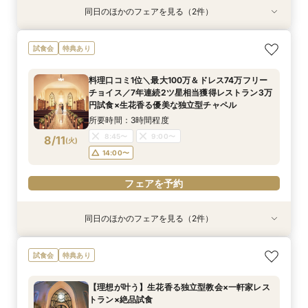
同日のほかのフェアを見る（2件）
特典あり
特典あり
《挙式のみ＊2名～》51万で叶う*憧れの独立型
《週末夜限定》生花の香る独立型チャペル体験×
試食会
特典あり
チャペルで本格挙式
見積り＆日程相談
所要時間：2時間程度
所要時間：2時間30分程度
料理口コミ1位＼最大100万＆ドレス74万フリー
14:00〜
17:30〜
18:00〜
17:30〜
チョイス／7年連続2ツ星相当獲得レストラン3万
8/9
8/9
円試食×生花香る優美な独立型チャペル
(
(
日
日
)
)
所要時間：3時間程度
フェアを予約
フェアを予約
8:45〜
9:00〜
8/11
(
火
)
14:00〜
フェアを予約
同日のほかのフェアを見る（2件）
特典あり
特典あり
《挙式のみ＊2名～》51万で叶う*憧れの独立型
《週末夜限定》生花の香る独立型チャペル体験×
試食会
特典あり
チャペルで本格挙式
見積り＆日程相談
所要時間：2時間程度
所要時間：2時間30分程度
【理想が叶う】生花香る独立型教会×一軒家レス
14:00〜
17:30〜
18:00〜
17:30〜
トラン×絶品試食