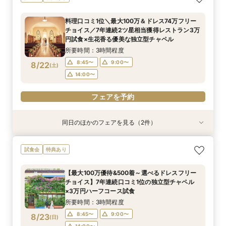
チャペルで本格挙式
所要時間：2時間程度
料理口コミ1位＼最大100万＆ドレス74万フリー
12:00〜
14:00〜
チョイス／7年連続2ツ星相当獲得レストラン3万
8/21
円試食×生花香る優美な独立型チャペル
(
金
)
16:00〜
18:00〜
所要時間：3時間程度
フェアを予約
8:45〜
9:00〜
8/22
(
土
)
14:00〜
フェアを予約
同日のほかのフェアを見る（2件）
特典あり
特典あり
《挙式のみ＊2名～》51万で叶う*憧れの独立型
《週末夜限定》生花の香る独立型チャペル体験×
試食会
特典あり
チャペルで本格挙式
見積り＆日程相談
所要時間：2時間程度
所要時間：2時間30分程度
【最大100万優待&500着～選べるドレスフリー
14:00〜
17:30〜
18:00〜
17:30〜
チョイス】7年連続口コミ1位の独立型チャペル
8/22
8/22
×3万円ハーフコース試食
(
(
土
土
)
)
所要時間：3時間程度
フェアを予約
フェアを予約
8:45〜
9:00〜
8/23
(
日
)
14:00〜