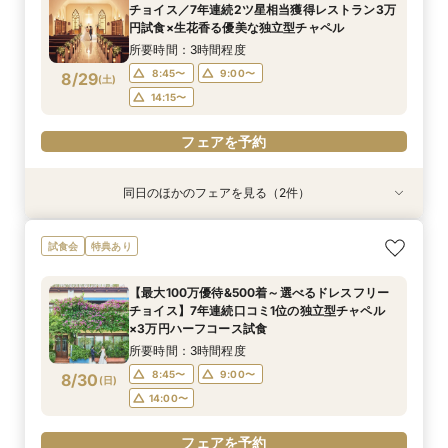
12:00〜
14:00〜
チョイス／7年連続2ツ星相当獲得レストラン3万
8/28
円試食×生花香る優美な独立型チャペル
(
金
)
16:00〜
18:00〜
所要時間：3時間程度
フェアを予約
8:45〜
9:00〜
8/29
(
土
)
14:15〜
フェアを予約
同日のほかのフェアを見る（2件）
特典あり
特典あり
《週末夜限定》生花の香る独立型チャペル体験×
《挙式のみ＊2名～》51万で叶う*憧れの独立型
試食会
特典あり
見積り＆日程相談
チャペルで本格挙式
所要時間：2時間30分程度
所要時間：2時間程度
【最大100万優待&500着～選べるドレスフリー
17:30〜
14:15〜
18:00〜
17:30〜
チョイス】7年連続口コミ1位の独立型チャペル
8/29
8/29
×3万円ハーフコース試食
(
(
土
土
)
)
18:00〜
所要時間：3時間程度
フェアを予約
フェアを予約
8:45〜
9:00〜
8/30
(
日
)
14:00〜
フェアを予約