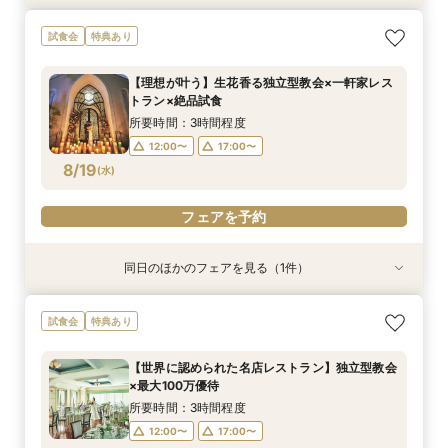
《挙式のみ＊2名～》51万で叶う*憧れの独立型
試食会
特典あり
チャペルで本格挙式
所要時間：2時間程度
【理想が叶う】生花香る独立型教会×一軒家レス
12:00〜
14:00〜
トラン×絶品試食
8/17
(
月
)
16:00〜
18:00〜
所要時間：3時間程度
12:00〜
17:00〜
フェアを予約
8/19
(
水
)
フェアを予約
同日のほかのフェアを見る（1件）
特典あり
《挙式のみ＊2名～》51万で叶う*憧れの独立型
試食会
特典あり
チャペルで本格挙式
所要時間：2時間程度
【世界に認められた名店レストラン】独立型教会
12:00〜
14:00〜
×最大100万優待
8/19
(
水
)
16:00〜
18:00〜
所要時間：3時間程度
12:00〜
17:00〜