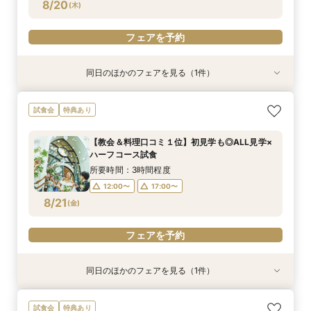
フェアを予約
8/20
(
木
)
フェアを予約
同日のほかのフェアを見る（1件）
特典あり
《挙式のみ＊2名～》51万で叶う*憧れの独立型
試食会
特典あり
チャペルで本格挙式
所要時間：2時間程度
【教会＆料理口コミ１位】初見学も◎ALL見学×
12:00〜
14:00〜
ハーフコース試食
8/20
(
木
)
16:00〜
18:00〜
所要時間：3時間程度
12:00〜
17:00〜
フェアを予約
8/21
(
金
)
フェアを予約
同日のほかのフェアを見る（1件）
特典あり
《挙式のみ＊2名～》51万で叶う*憧れの独立型
試食会
特典あり