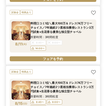
試食会
特典あり
料理口コミ1位＼最大100万＆ドレス74万フリー
チョイス／7年連続2ツ星相当獲得レストラン3万
円試食×生花香る優美な独立型チャペル
所要時間：3時間程度
8:45〜
9:00〜
8/11
(
火
)
14:00〜
フェアを予約
試食会
特典あり
料理口コミ1位＼最大100万＆ドレス74万フリー
チョイス／7年連続2ツ星相当獲得レストラン3万
円試食×生花香る優美な独立型チャペル
所要時間：3時間程度
8:45〜
9:00〜
8/15
(
土
)