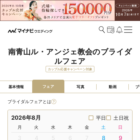
南青山ル・アンジェ教会のブライダ
ルフェア
カップル応援キャンペーン対象
フェア
基本情報
写真
動画
プ
ブライダルフェアとは
2026年8月
平日
土日祝
月
火
水
木
金
土
日
3
4
5
6
7
8
9