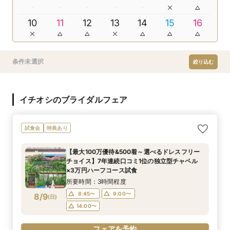
10
11
12
13
14
15
16
条件未選択
絞り込む
イチオシのブライダルフェア
試食会
特典あり
【最大100万優待&500着～選べるドレスフリー
チョイス】7年連続口コミ1位の独立型チャペル
×3万円ハーフコース試食
所要時間：3時間程度
8:45〜
9:00〜
8/9
(
日
)
14:00〜
フェアを予約