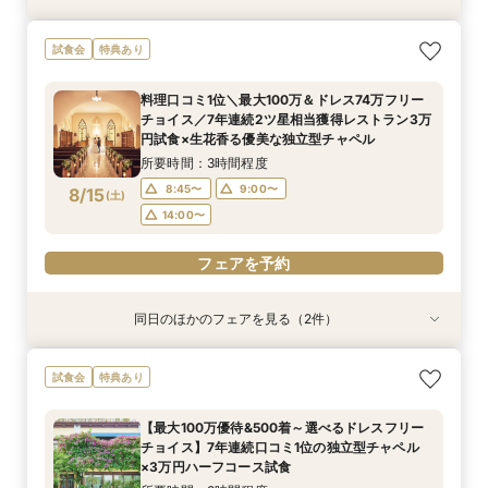
《挙式のみ＊2名～》51万で叶う*憧れの独立型
試食会
特典あり
チャペルで本格挙式
所要時間：2時間程度
料理口コミ1位＼最大100万＆ドレス74万フリー
12:00〜
14:00〜
チョイス／7年連続2ツ星相当獲得レストラン3万
8/14
円試食×生花香る優美な独立型チャペル
(
金
)
16:00〜
18:00〜
所要時間：3時間程度
フェアを予約
8:45〜
9:00〜
8/15
(
土
)
14:00〜
フェアを予約
同日のほかのフェアを見る（2件）
特典あり
特典あり
《挙式のみ＊2名～》51万で叶う*憧れの独立型
《週末夜限定》生花の香る独立型チャペル体験×
試食会
特典あり
チャペルで本格挙式
見積り＆日程相談
所要時間：2時間程度
所要時間：2時間30分程度
【最大100万優待&500着～選べるドレスフリー
14:00〜
17:30〜
18:00〜
17:30〜
チョイス】7年連続口コミ1位の独立型チャペル
8/15
8/15
×3万円ハーフコース試食
(
(
土
土
)
)