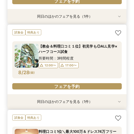
フェアを予約
同日のほかのフェアを見る（1件）
特典あり
《挙式のみ＊2名～》51万で叶う*憧れの独立型
試食会
特典あり
チャペルで本格挙式
所要時間：2時間程度
【教会＆料理口コミ１位】初見学も◎ALL見学×
12:00〜
14:00〜
ハーフコース試食
8/27
(
木
)
16:00〜
18:00〜
所要時間：3時間程度
12:00〜
17:00〜
フェアを予約
8/28
(
金
)
フェアを予約
同日のほかのフェアを見る（1件）
特典あり
《挙式のみ＊2名～》51万で叶う*憧れの独立型
試食会
特典あり
チャペルで本格挙式
所要時間：2時間程度
料理口コミ1位＼最大100万＆ドレス74万フリー