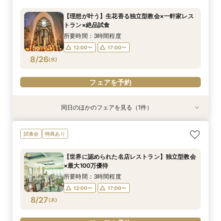
所要時間：2時間程度
【理想が叶う】生花香る独立型教会×一軒家レス
12:00〜
14:00〜
トラン×絶品試食
8/24
(
月
)
16:00〜
18:00〜
所要時間：3時間程度
12:00〜
17:00〜
フェアを予約
8/26
(
水
)
フェアを予約
同日のほかのフェアを見る（1件）
特典あり
《挙式のみ＊2名～》51万で叶う*憧れの独立型
試食会
特典あり
チャペルで本格挙式
所要時間：2時間程度
【世界に認められた名店レストラン】独立型教会
12:00〜
14:00〜
×最大100万優待
8/26
(
水
)
16:00〜
18:00〜
所要時間：3時間程度
12:00〜
17:00〜
フェアを予約
8/27
(
木
)