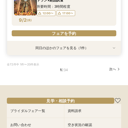
トラン×絶品試食
8/31
(
月
)
16:00〜
18:00〜
所要時間：3時間程度
12:00〜
17:00〜
フェアを予約
9/2
(
水
)
フェアを予約
同日のほかのフェアを見る（1件）
特典あり
《挙式のみ＊2名～》51万で叶う*憧れの独立型
全72件中 1件〜20件表示
チャペルで本格挙式
次へ
1
2
3
4
所要時間：2時間程度
12:00〜
14:00〜
9/2
(
水
)
16:00〜
18:00〜
フェアを予約
見学・相談予約
ブライダルフェア一覧
資料請求
お問い合わせ
空き状況の確認