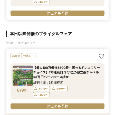
14:00〜
フェアを予約
本日以降開催のブライダルフェア
全72件中 1件〜20件表示
試食会
特典あり
【最大100万優待&500着～選べるドレスフリー
チョイス】7年連続口コミ1位の独立型チャペル
×3万円ハーフコース試食
所要時間：3時間程度
8:45〜
9:00〜
8/9
(
日
)
14:00〜
フェアを予約