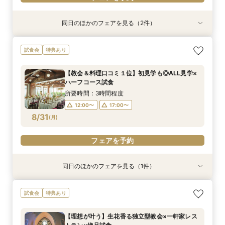
同日のほかのフェアを見る（2件）
特典あり
特典あり
《挙式のみ＊2名～》51万で叶う*憧れの独立型
《週末夜限定》生花の香る独立型チャペル体験×
試食会
特典あり
チャペルで本格挙式
見積り＆日程相談
所要時間：2時間程度
所要時間：2時間30分程度
【教会＆料理口コミ１位】初見学も◎ALL見学×
14:00〜
17:30〜
18:00〜
17:30〜
ハーフコース試食
8/30
8/30
(
(
日
日
)
)
所要時間：3時間程度
12:00〜
17:00〜
フェアを予約
フェアを予約
8/31
(
月
)
フェアを予約
同日のほかのフェアを見る（1件）
特典あり
《挙式のみ＊2名～》51万で叶う*憧れの独立型
試食会
特典あり
チャペルで本格挙式
所要時間：2時間程度
【理想が叶う】生花香る独立型教会×一軒家レス
12:00〜
14:00〜