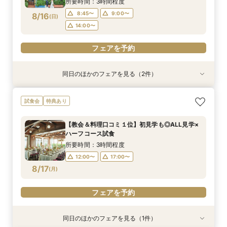
所要時間：3時間程度
フェアを予約
フェアを予約
8:45〜
9:00〜
8/16
(
日
)
14:00〜
フェアを予約
同日のほかのフェアを見る（2件）
特典あり
特典あり
《挙式のみ＊2名～》51万で叶う*憧れの独立型
《週末夜限定》生花の香る独立型チャペル体験×
試食会
特典あり
チャペルで本格挙式
見積り＆日程相談
所要時間：2時間程度
所要時間：2時間30分程度
【教会＆料理口コミ１位】初見学も◎ALL見学×
14:00〜
17:30〜
18:00〜
17:30〜
ハーフコース試食
8/16
8/16
(
(
日
日
)
)
所要時間：3時間程度
12:00〜
17:00〜
フェアを予約
フェアを予約
8/17
(
月
)
フェアを予約
同日のほかのフェアを見る（1件）
特典あり