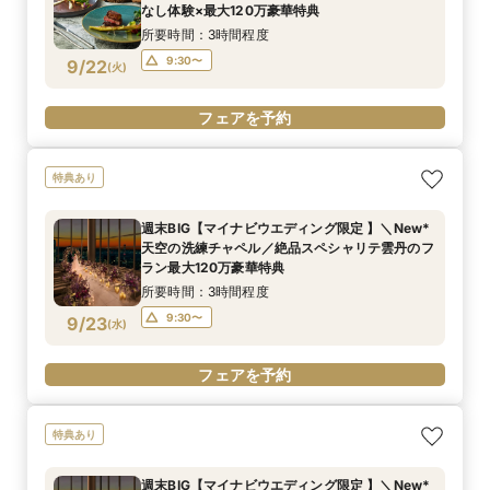
なし体験×最大120万豪華特典
所要時間：3時間程度
9:30〜
9/22
(
火
)
フェアを予約
特典あり
週末BIG【マイナビウエディング限定 】＼New*
天空の洗練チャペル／絶品スペシャリテ雲丹のフ
ラン最大120万豪華特典
所要時間：3時間程度
9:30〜
9/23
(
水
)
フェアを予約
特典あり
週末BIG【マイナビウエディング限定 】＼New*