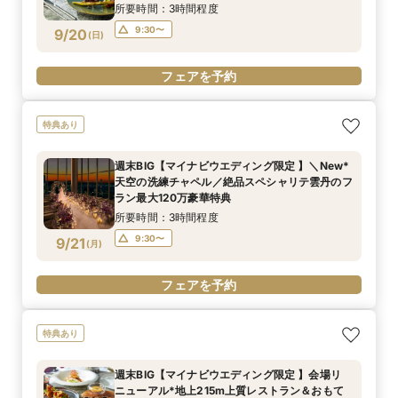
所要時間：3時間程度
9:30〜
9/20
(
日
)
フェアを予約
特典あり
週末BIG【マイナビウエディング限定 】＼New*
天空の洗練チャペル／絶品スペシャリテ雲丹のフ
ラン最大120万豪華特典
所要時間：3時間程度
9:30〜
9/21
(
月
)
フェアを予約
特典あり
週末BIG【マイナビウエディング限定 】会場リ
ニューアル*地上215m上質レストラン＆おもて