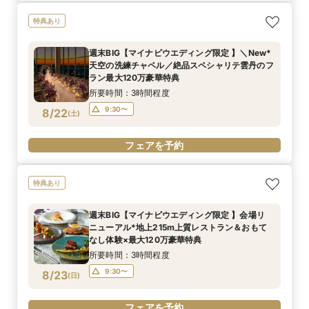
特典あり
週末BIG【マイナビウエディング限定 】＼New*
天空の洗練チャペル／絶品スペシャリテ雲丹のフ
ラン最大120万豪華特典
所要時間：3時間程度
9:30〜
8/22
(
土
)
フェアを予約
特典あり
週末BIG【マイナビウエディング限定 】会場リ
ニューアル*地上215m上質レストラン＆おもて
なし体験×最大120万豪華特典
所要時間：3時間程度
9:30〜
8/23
(
日
)
フェアを予約