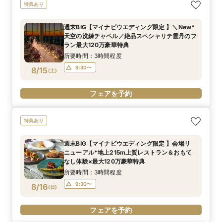
特典あり
週末BIG【マイナビウエディング限定 】＼New*
天空の洗練チャペル／絶品スペシャリテ雲丹のフ
ラン最大120万豪華特典
所要時間：3時間程度
9:30〜
8/15
(
土
)
フェアを予約
特典あり
週末BIG【マイナビウエディング限定 】会場リ
ニューアル*地上215m上質レストラン＆おもて
なし体験×最大120万豪華特典
所要時間：3時間程度
9:30〜
8/16
(
日
)
フェアを予約