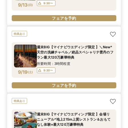
9:30〜
9/13
(
日
)
フェアを予約
特典あり
週末BIG【マイナビウエディング限定 】＼New*
天空の洗練チャペル／絶品スペシャリテ雲丹のフ
ラン最大120万豪華特典
所要時間：3時間程度
9:30〜
9/19
(
土
)
フェアを予約
特典あり
週末BIG【マイナビウエディング限定 】会場リ
ニューアル*地上215m上質レストラン＆おもて
なし体験×最大120万豪華特典