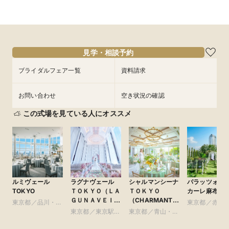
見学・相談予約
ブライダルフェア一覧
資料請求
お問い合わせ
空き状況の確認
この式場を見ている人にオススメ
ルミヴェール
ラグナヴェール
シャルマンシーナ
パラッツォ ド
TOKYO
ＴＯＫＹＯ（ＬＡ
ＴＯＫＹＯ
カーレ麻布
ＧＵＮＡＶＥＩＬ
（CHARMANT
東京都／品川・目
東京都／赤坂
ＴＯＫＹＯ）
SCENA
黒・浜松町・世田
東京都／東京駅・
東京都／青山・表
本木・麻布
TOKYO）
谷
皇居周辺
参道・渋谷・原宿