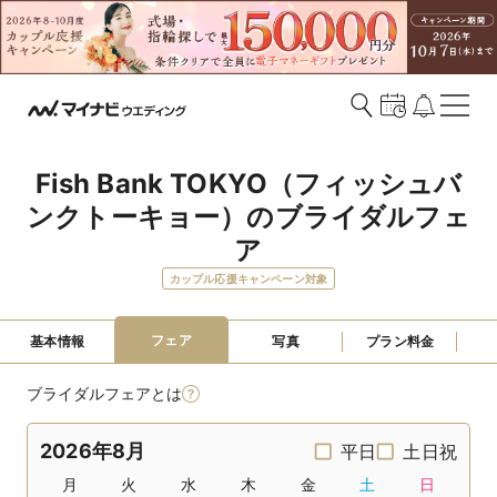
Fish Bank TOKYO（フィッシュバ
ンクトーキョー）のブライダルフェ
ア
カップル応援キャンペーン対象
フェア
基本情報
写真
プラン料金
ブライダルフェアとは
2026年8月
平日
土日祝
月
火
水
木
金
土
日