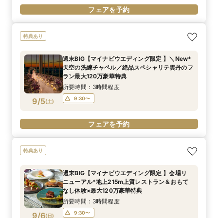
フェアを予約
特典あり
週末BIG【マイナビウエディング限定 】＼New*
天空の洗練チャペル／絶品スペシャリテ雲丹のフ
ラン最大120万豪華特典
所要時間：3時間程度
9:30〜
9/5
(
土
)
フェアを予約
特典あり
週末BIG【マイナビウエディング限定 】会場リ
ニューアル*地上215m上質レストラン＆おもて
なし体験×最大120万豪華特典
所要時間：3時間程度
9:30〜
9/6
(
日
)