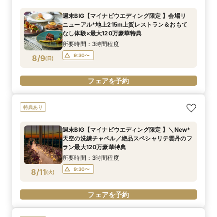
週末BIG【マイナビウエディング限定 】会場リ
ニューアル*地上215m上質レストラン＆おもて
なし体験×最大120万豪華特典
所要時間：3時間程度
9:30〜
8/9
(
日
)
フェアを予約
特典あり
週末BIG【マイナビウエディング限定 】＼New*
天空の洗練チャペル／絶品スペシャリテ雲丹のフ
ラン最大120万豪華特典
所要時間：3時間程度
9:30〜
8/11
(
火
)
フェアを予約