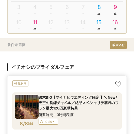
3
4
5
6
7
8
9
10
11
12
13
14
15
16
条件未選択
絞り込む
イチオシのブライダルフェア
特典あり
週末BIG【マイナビウエディング限定 】＼New*
天空の洗練チャペル／絶品スペシャリテ雲丹のフ
ラン最大120万豪華特典
所要時間：3時間程度
9:30〜
8/8
(
土
)