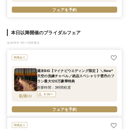
フェアを予約
本日以降開催のブライダルフェア
全30件中 1件〜20件表示
特典あり
週末BIG【マイナビウエディング限定 】＼New*
天空の洗練チャペル／絶品スペシャリテ雲丹のフ
ラン最大120万豪華特典
所要時間：3時間程度
9:30〜
8/8
(
土
)
フェアを予約
特典あり