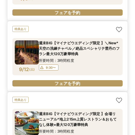
フェアを予約
特典あり
週末BIG【マイナビウエディング限定 】＼New*
天空の洗練チャペル／絶品スペシャリテ雲丹のフ
ラン最大120万豪華特典
所要時間：3時間程度
9:30〜
9/12
(
土
)
フェアを予約
特典あり
週末BIG【マイナビウエディング限定 】会場リ
ニューアル*地上215m上質レストラン＆おもて
なし体験×最大120万豪華特典
所要時間：3時間程度