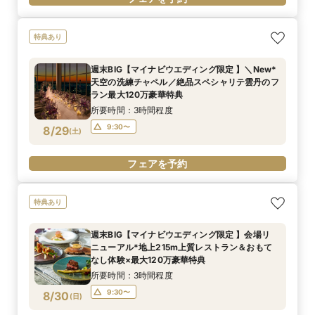
特典あり
週末BIG【マイナビウエディング限定 】＼New*
天空の洗練チャペル／絶品スペシャリテ雲丹のフ
ラン最大120万豪華特典
所要時間：3時間程度
9:30〜
8/29
(
土
)
フェアを予約
特典あり
週末BIG【マイナビウエディング限定 】会場リ
ニューアル*地上215m上質レストラン＆おもて
なし体験×最大120万豪華特典
所要時間：3時間程度
9:30〜
8/30
(
日
)