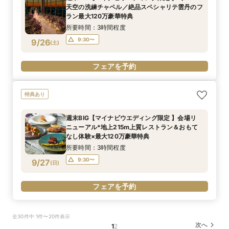
天空の洗練チャペル／絶品スペシャリテ雲丹のフ
ラン最大120万豪華特典
所要時間：3時間程度
9:30〜
9/26
(
土
)
フェアを予約
特典あり
週末BIG【マイナビウエディング限定 】会場リ
ニューアル*地上215m上質レストラン＆おもて
なし体験×最大120万豪華特典
所要時間：3時間程度
9:30〜
9/27
(
日
)
フェアを予約
全30件中 1件〜20件表示
次へ
1
2