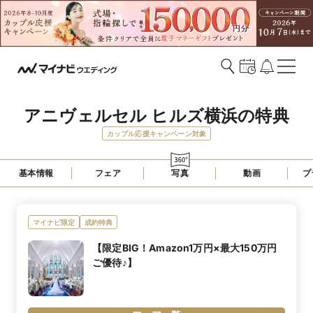
アニヴェルセル ヒルズ横浜の特典
カップル応援キャンペーン対象
基本情報
フェア
写真
動画
プ
マイナビ限定
成約特典
【限定BIG！Amazon1万円×最大150万円
ご優待♪】