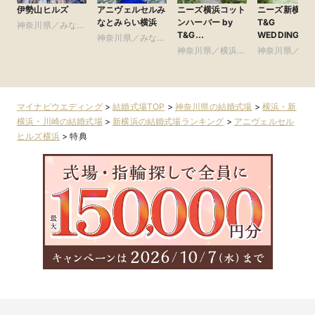
伊勢山ヒルズ
アニヴェルセルみ
ニーズ横浜コット
ニーズ新横浜 b
なとみらい横浜
ンハーバー by
T&G
神奈川県／みなと
T&G
WEDDING(旧
みらい・桜木町・
神奈川県／みなと
WEDDING(旧
クアテラス迎
山手・山下町・関
みらい・桜木町・
神奈川県／横浜・
神奈川県／横
コットンハーバー
新横浜)
内
山手・山下町・関
新横浜・川崎
新横浜・川崎
クラブ 横浜)
内
マイナビウエディング
>
結婚式場TOP
>
神奈川県の結婚式場
>
横浜・新
横浜・川崎の結婚式場
>
新横浜の結婚式場ランキング
>
アニヴェルセル
ヒルズ横浜
>
特典