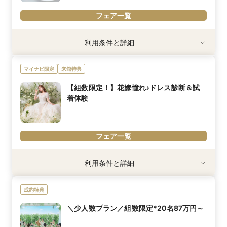
♪
ぜひお得なフェアへご参加ください♪
フェア一覧
利用条件
利用条件と詳細
①アニヴェルセルのフェアに初めて参加の方
②新郎・新婦で3時間以上参加
マイナビ限定
来館特典
③30名以上の挙式・披露宴を検討の方
※試食有無・内容はご参加いただくフェアにより異なる場合がござ
【組数限定！】花嫁憧れ♪ドレス診断＆試
います
着体験
内容詳細
神奈川県クチコミランキング1位を獲得したこともあるアニヴェル
セル自慢のお料理を無料で堪能♪
≪フェア限定のコース試食≫
フェア一覧
国産牛フィレ×トリュフ、人気No.1お魚料理＆デザート試食まで！
※「マイナビ限定特典」は、マイナビウエディング経由で会場の見
学・フェア参加予約やお問い合わせをしていただいた場合にのみ適
利用条件
利用条件と詳細
用されます。
①要事前予約
②満席時はドレスサロン見学会となります。
成約特典
内容詳細
関東最大級のドレスサロンを誇るアニヴェルセルで期間限定試着体
＼少人数プラン／組数限定*20名87万円～
験が可能♪
大好評の為ご予約はお早めに！