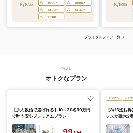
9:00〜
10:00〜
8/8
8/9
(
土
)
(
日
)
13:00〜
14:45〜
16:00〜
ブライダルフェア一覧
PLAN
オトクなプラン
イチオシ
マイナ
【少人数婚で選ばれる】10～30名99万円
【8/16迄お
で叶う安心プレミアムプラン
レスが最大2
感動挙式が無
99
30
名
万
円