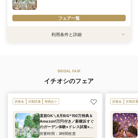
【業界最大級の2社と提携！】
「TAKAMIBRIDAL」「FOURSIS&CO.」では2,500点以上のドレス
フェア一覧
をご用意しています。
【ドレス・和装・お子さま衣装も充実◎】
利用条件
利用条件と詳細
オリコン満足度ランキング「ドレス・衣裳の充実度」1位に輝いた
※詳細は担当者へご相談ください。
アニヴェルセルでは、全国の店舗で試着可能！遠方にお住まいの親
御様、ご親族様も安心◎（要事前予約）
内容詳細
※「マイナビ限定特典」は、マイナビウエディング経由で会場の見
家族や親戚のみ、親しい友人だけを招いてアットホームな結婚式
学・フェア参加予約やお問い合わせをしていただいた場合にのみ適
組数限定でお得なプランをご紹介
用されます。
BRIDAL FAIR
＜期間限定の内容充実パックプラン＞
【少人数会食プラン：83万円～】
イチオシのフェア
■■専属プランナーが安心サポートいたします■■
パッケージプラン内容詳細はご予約時お問い合わせくださいませ。
試食会
衣装試着
特典あり
試食会
衣装試
直前OK＼8月BIG*150万特典＆
Amazon1万円付き／新横浜すぐ
のガーデン体験×ドレス試着×ト
リュフ香る牛フィレ試食
所要時間：3時間程度