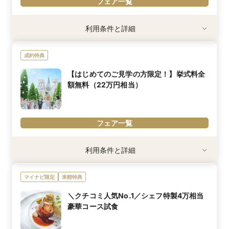
フェア一覧
利用条件
利用条件と詳細
➀新郎・新婦で3時間以上参加
➁30名以上の挙式・披露宴を検討の方
成約特典
※特典内容は挙式日・人数により異なります
内容詳細
【はじめてのご見学の方限定！】挙式料全
《7月限定◇Amazonギフト券1万円》
額無料（22万円相当）
来館全組5千円！さらに成約で5千円！
＼日程限定の豪華特典！お得に結婚式を叶えよう♪／
ドレス最大2着無料（70万円相当）＆料理代より20万円サービスな
フェア一覧
ど豪華特典をご用意！
さらに1件目での来館で挙式料全額無料（20万円相当）！！
最大150万円ご優待のチャンス！
利用条件
利用条件と詳細
※詳細は担当者へご相談ください。
まだ式場決定されていないカップル様、これから見学をスタートさ
れるカップル様にも安心の＜花嫁ALL体験付＞BIGフェア！
内容詳細
マイナビ限定
来館特典
ぜひお気軽にご参加ください♪
ドレスが映える*ステンドグラス×ロイヤルブルーの本格大聖堂挙式
をプレゼント♪
＼クチコミ人気No.1／シェフ特製4万相当
お席に限りがございますので、ご予約はぜひお早めに★
豪華コース試食
※「マイナビ限定特典」は、マイナビウエディング経由で会場の見
【AMフェア】では模擬挙式や入場体験も叶う☆*
学・フェア参加予約やお問い合わせをしていただいた場合にのみ適
挙式のあとはエリア最大級の大階段にて、バルーンリリース体験も
用されます。