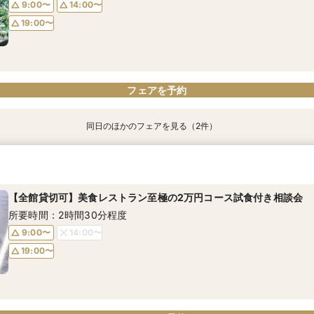
9:00〜
14:00〜
19:00〜
フェアを予約
フェアを予約
フェアを予約
同日のほかのフェアを見る（2件）
【自己負担額0円～可能】1.5次会(会費婚)試食付き相談会
【組数限定★10大特典付】上質空間体感！牛フィレ＆デザート試食
所要時間：2時間30分程度
所要時間：2時間30分程度
【全館貸切可】美食レストラン至極の2万円コース試食付き相談会
9:00〜
9:00〜
14:00〜
14:00〜
所要時間：2時間30分程度
19:00〜
19:00〜
9:00〜
14:00〜
19:00〜
フェアを予約
フェアを予約