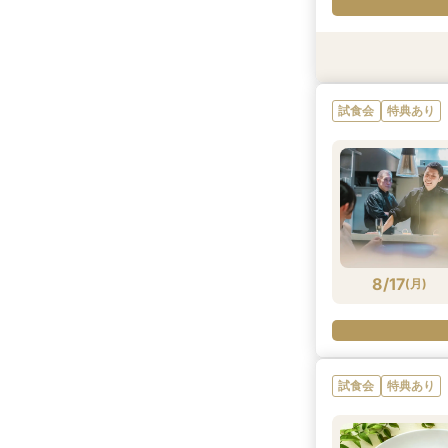
試食会
試食会
特典あり
特典あり
試食会
特典あり
8/16
8/16
(
(
日
日
)
)
8/17
(
月
)
試食会
特典あり