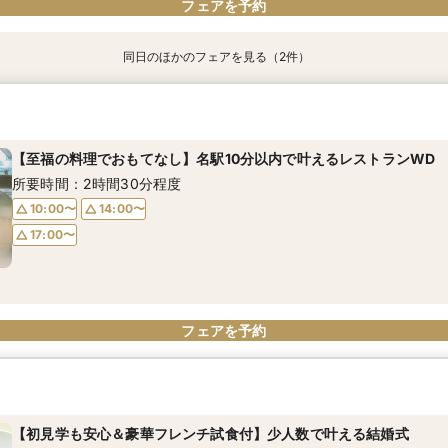
フェアを予約
同日のほかのフェアを見る（2件）
【初めての会場見学も安心】フレンチ無料試食＆お見積り相談
【料理重視必見！】自己負担0円～1.5次会(会費婚)試食＆相談
所要時間：2時間30分程度
所要時間：2時間30分程度
【至福の料理でおもてなし】名駅10分以内で叶えるレストランWD
9:00〜
9:00〜
14:00〜
14:00〜
所要時間：2時間30分程度
19:00〜
19:00〜
10:00〜
14:00〜
17:00〜
フェアを予約
フェアを予約
フェアを予約
【初見学も安心＆豪華フレンチ試食付】少人数で叶える結婚式