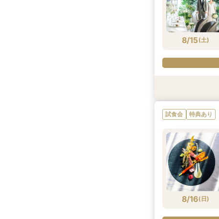
8/14
8/14
(
(
金
金
)
)
8/15
(
土
)
試食会
試食会
特典あり
特典あり
試食会
特典あり
8/15
8/15
(
(
土
土
)
)
8/16
(
日
)