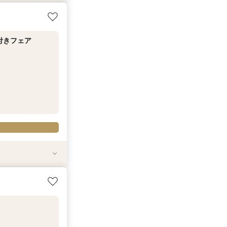
)試食＆相談
付きフェア
相談会