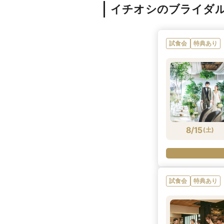
イチオシのブライダ
試食会
特典あり
8/15
(
土
)
試食会
特典あり