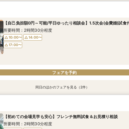
【料理重視必見/平日ゆったり相談会】自己負担0円～1.5次会(会費婚
平日お休みの方に○名駅10分！ランチorディナー付き相談会
所要時間：2時間30分程度
所要時間：2時間30分程度
【自己負担額0円～可能/平日ゆったり相談会】1.5次会(会費婚)試食
10:00〜
10:00〜
14:00〜
14:00〜
所要時間：2時間30分程度
17:00〜
17:00〜
10:00〜
14:00〜
17:00〜
フェアを予約
フェアを予約
フェアを予約
同日のほかのフェアを見る（2件）
【少人数×2部制×会費婚】豊富なスタイルから選べるウェディング
会場の雰囲気4.7獲得◆平日限定コース試食付相談会◆名駅10分
所要時間：2時間30分程度
所要時間：2時間30分程度
【初めての会場見学も安心】フレンチ無料試食＆お見積り相談
10:00〜
10:00〜
14:00〜
14:00〜
所要時間：2時間30分程度
17:00〜
17:00〜