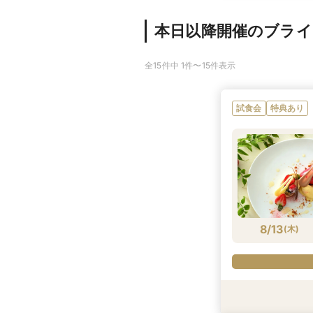
本日以降開催のブラ
全15件中 1件〜15件表示
試食会
特典あり
8/13
(
木
)
試食会
試食会
特典あり
特典あり