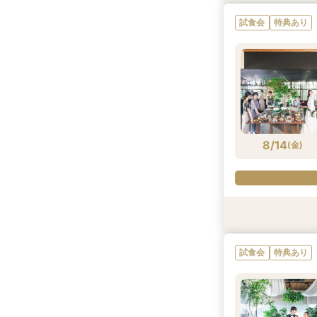
試食会
特典あり
8/13
8/13
(
(
木
木
)
)
8/14
(
金
)
試食会
試食会
特典あり
特典あり
試食会
特典あり