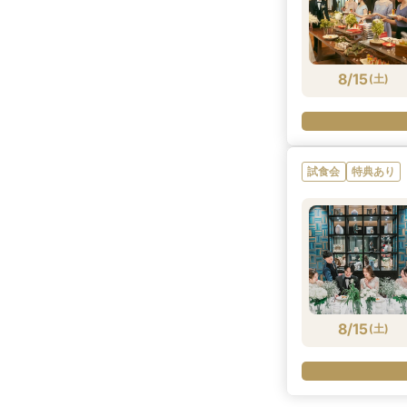
8/15
(
土
)
試食会
特典あり
8/15
(
土
)