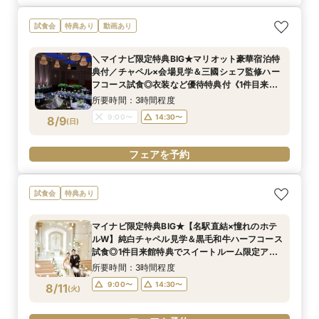
試食会
特典あり
動画あり
＼マイナビ限定特典BIG★マリオット豪華宿泊特
典付／チャペル×会場見学＆三國シェフ監修ハー
フコース試食◎衣装など優待特典付《1件目来館
特典で大人気ブランド「ミラーハリス」のバス
所要時間：3時間程度
セットをプレゼント★》
9:00〜
14:30〜
8/9
(
日
)
フェアを予約
試食会
特典あり
マイナビ限定特典BIG★【名駅直結×憧れのホテ
ルW】純白チャペル見学＆黒毛和牛ハーフコース
試食◎1件目来館特典でスイートルーム限定アメ
ニティセットプレゼント★〈衣装＆デラックス
所要時間：3時間程度
ルーム宿泊特典付〉
9:00〜
14:30〜
8/11
(
火
)