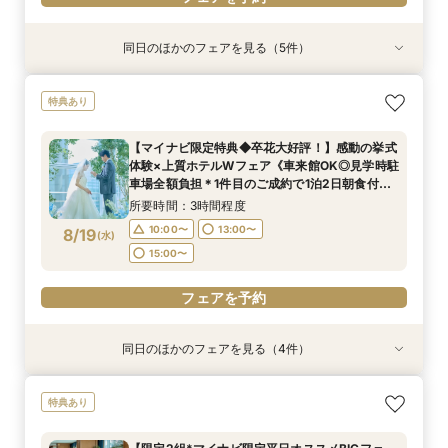
同日のほかのフェアを見る（5件）
特典あり
特典あり
特典あり
特典あり
特典あり
【マイナビ限定特典◆卒花大好評！】感動の挙式
上質ホテルで叶える◆フォトウェディング相談会
新郎新婦のみもOK◆挙式のみ開催の方向け相談
◆高層階*絶景ウェディング◆館内神前式×*和婚
◆はじめての見学◆マリオット堪能×クイック
特典あり
体験×上質ホテルWフェア《車来館OK◎見学時駐
◆会食付も相談◎
会◆会食付も◎
*体験フェア
ウェディング相談会
車場全額負担＊1件目のご成約で1泊2日朝食付ハ
所要時間：2時間程度
所要時間：2時間程度
所要時間：3時間程度
所要時間：1時間30分程度
【マイナビ限定特典◆卒花大好評！】感動の挙式
ネムーン宿泊》
所要時間：3時間程度
10:00〜
10:00〜
11:00〜
11:00〜
13:00〜
13:00〜
13:00〜
13:00〜
体験×上質ホテルWフェア《車来館OK◎見学時駐
10:00〜
13:00〜
8/18
8/18
8/18
8/18
8/18
車場全額負担＊1件目のご成約で1泊2日朝食付ハ
(
(
(
(
(
火
火
火
火
火
)
)
)
)
)
15:00〜
15:00〜
15:00〜
15:00〜
ネムーン宿泊》
15:00〜
所要時間：3時間程度
フェアを予約
フェアを予約
フェアを予約
フェアを予約
10:00〜
13:00〜
8/19
(
水
)
フェアを予約
15:00〜
フェアを予約
同日のほかのフェアを見る（4件）
特典あり
特典あり
特典あり
特典あり
上質ホテルで叶える◆フォトウェディング相談会
新郎新婦のみもOK◆挙式のみ開催の方向け相談
◆高層階*絶景ウェディング◆館内神前式×*和婚
◆はじめての見学◆マリオット堪能×クイック
特典あり
◆会食付も相談◎
会◆会食付も◎
*体験フェア
ウェディング相談会
所要時間：2時間程度
所要時間：2時間程度
所要時間：3時間程度
所要時間：1時間30分程度