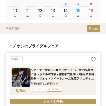
10
11
12
13
14
15
16
条件未選択
絞り込む
イチオシのブライダルフェア
特典あり
＼マイナビ限定BIG◆マリオットペア宿泊特典付
／憧れホテルW体験×感動挙式見学《1件目来館特
典◆マリオットスイートルーム限定アメニティ一
式プレゼント♪》
所要時間：3時間程度
9:00〜
14:30〜
8/8
(
土
)
フェアを予約