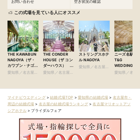
お問い合わせ
空き状況の確認
この式場を見ている人にオススメ
THE KAWABUN
THE CONDER
ストリングスホテ
ニーズ名駅 by
NAGOYA（ザ・
HOUSE（ザ コン
ル NAGOYA
T&G
カワブン・ナゴ
ダーハウス）
WEDDING(旧
愛知県／名古屋
ヤ） ●Plan・
●Plan・Do・See
ンフィニート 
愛知県／名古屋
愛知県／名古屋
市・周辺
愛知県／名古
Do・Seeグルー
グループ
古屋)
市・周辺
市・周辺
市・周辺
プ
マイナビウエディング
>
結婚式場TOP
>
愛知県の結婚式場
>
名古屋市・
周辺の結婚式場
>
名古屋の結婚式場ランキング
>
名古屋マリオットアソ
シアホテル
>
ブライダルフェア