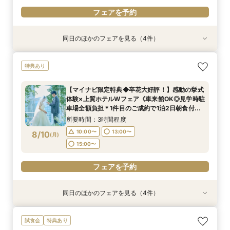
フェアを予約
同日のほかのフェアを見る（4件）
試食会
特典あり
試食会
試食会
特典あり
特典あり
特典あり
【上質体験】ホテルW花嫁体験◆名駅直結パノラ
◆はじめての見学◆気軽にウェディング相談◎ク
◆豪華ミクニ試食付◆館内神前式×伝統*和婚*体
【家族・少人数フェア】こだわりの料理×会話を
特典あり
マビュー×美食フレンチ試食
イックフェア
験フェア
楽しむ結婚式
所要時間：3時間程度
所要時間：1時間30分程度
所要時間：3時間程度
所要時間：3時間程度
【マイナビ限定特典◆卒花大好評！】感動の挙式
9:00〜
9:00〜
9:00〜
9:00〜
14:30〜
14:30〜
14:30〜
14:30〜
体験×上質ホテルWフェア《車来館OK◎見学時駐
8/9
8/9
8/9
8/9
車場全額負担＊1件目のご成約で1泊2日朝食付ハ
(
(
(
(
日
日
日
日
)
)
)
)
ネムーン宿泊》
所要時間：3時間程度
フェアを予約
フェアを予約
フェアを予約
フェアを予約
10:00〜
13:00〜
8/10
(
月
)
15:00〜
フェアを予約
同日のほかのフェアを見る（4件）
特典あり
特典あり
特典あり
特典あり
上質ホテルで叶える◆フォトウェディング相談会
新郎新婦のみもOK◆挙式のみ開催の方向け相談
◆高層階*絶景ウェディング◆館内神前式×*和婚
◆はじめての見学◆マリオット堪能×クイック
試食会
特典あり
◆会食付も相談◎
会◆会食付も◎
*体験フェア
ウェディング相談会