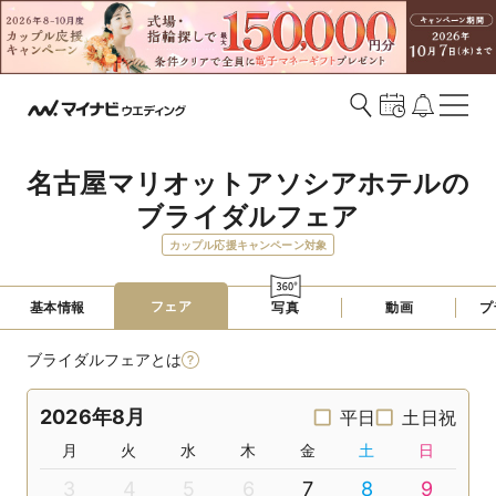
名古屋マリオットアソシアホテルの
ブライダルフェア
カップル応援キャンペーン対象
フェア
基本情報
写真
動画
プ
ブライダルフェアとは
2026年8月
平日
土日祝
月
火
水
木
金
土
日
3
4
5
6
7
8
9