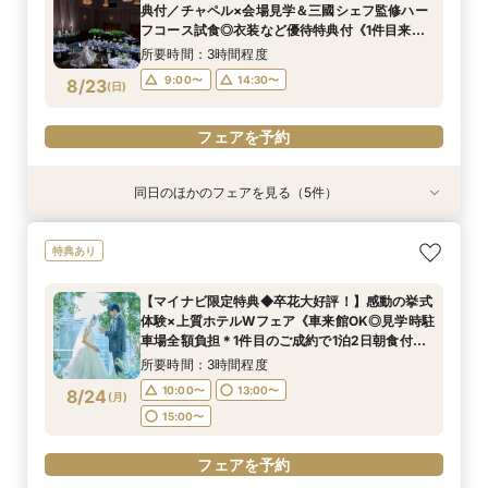
11:00〜
9:00〜
9:00〜
9:00〜
9:00〜
14:30〜
14:30〜
14:30〜
14:30〜
13:00〜
典付／チャペル×会場見学＆三國シェフ監修ハー
セットをプレゼント★》
9:00〜
14:30〜
8/22
8/22
8/22
8/22
8/22
8/22
フコース試食◎衣装など優待特典付《1件目来館
(
(
(
(
(
(
土
土
土
土
土
土
)
)
)
)
)
)
15:00〜
特典で大人気ブランド「ミラーハリス」のバス
所要時間：3時間程度
セットをプレゼント★》
フェアを予約
フェアを予約
フェアを予約
フェアを予約
フェアを予約
フェアを予約
9:00〜
14:30〜
8/23
(
日
)
フェアを予約
同日のほかのフェアを見る（5件）
試食会
特典あり
試食会
試食会
特典あり
特典あり
特典あり
特典あり
【上質体験】ホテルW花嫁体験◆名駅直結パノラ
◆はじめての見学◆気軽にウェディング相談◎ク
◆豪華ミクニ試食付◆館内神前式×伝統*和婚*体
【家族・少人数フェア】こだわりの料理×会話を
上質ホテルで叶える◆フォトウェディング相談会
特典あり
マビュー×美食フレンチ試食
イックフェア
験フェア
楽しむ結婚式
◆会食付も相談◎
所要時間：3時間程度
所要時間：1時間30分程度
所要時間：3時間程度
所要時間：3時間程度
所要時間：2時間程度
【マイナビ限定特典◆卒花大好評！】感動の挙式
11:00〜
9:00〜
9:00〜
9:00〜
9:00〜
14:30〜
14:30〜
14:30〜
14:30〜
13:00〜
体験×上質ホテルWフェア《車来館OK◎見学時駐
8/23
8/23
8/23
8/23
8/23
車場全額負担＊1件目のご成約で1泊2日朝食付ハ
(
(
(
(
(
日
日
日
日
日
)
)
)
)
)
15:00〜
ネムーン宿泊》
所要時間：3時間程度
フェアを予約
フェアを予約
フェアを予約
フェアを予約
フェアを予約
10:00〜
13:00〜
8/24
(
月
)
15:00〜
フェアを予約