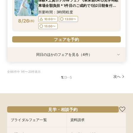
体験×上質ホテルWフェア《車来館OK◎見学時駐
10:00〜
13:00〜
8/25
8/25
8/25
8/25
8/25
車場全額負担＊1件目のご成約で1泊2日朝食付ハ
(
(
(
(
(
火
火
火
火
火
)
)
)
)
)
15:00〜
15:00〜
15:00〜
15:00〜
ネムーン宿泊》
15:00〜
所要時間：3時間程度
フェアを予約
フェアを予約
フェアを予約
フェアを予約
10:00〜
13:00〜
8/26
(
水
)
フェアを予約
15:00〜
フェアを予約
同日のほかのフェアを見る（4件）
特典あり
特典あり
特典あり
特典あり
上質ホテルで叶える◆フォトウェディング相談会
新郎新婦のみもOK◆挙式のみ開催の方向け相談
◆高層階*絶景ウェディング◆館内神前式×*和婚
◆はじめての見学◆マリオット堪能×クイック
全86件中 1件〜20件表示
◆会食付も相談◎
会◆会食付も◎
*体験フェア
ウェディング相談会
…
次へ
1
2
3
5
所要時間：2時間程度
所要時間：2時間程度
所要時間：3時間程度
所要時間：1時間30分程度
10:00〜
10:00〜
11:00〜
11:00〜
13:00〜
13:00〜
13:00〜
13:00〜
8/26
8/26
8/26
8/26
(
(
(
(
水
水
水
水
)
)
)
)
15:00〜
15:00〜
15:00〜
15:00〜
フェアを予約
フェアを予約
フェアを予約
フェアを予約
見学・相談予約
ブライダルフェア一覧
資料請求