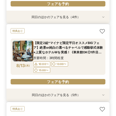
フェアを予約
同日のほかのフェアを見る（4件）
特典あり
特典あり
特典あり
特典あり
上質ホテルで叶える◆フォトウェディング相談会
新郎新婦のみもOK◆挙式のみ開催の方向け相談
◆高層階*絶景ウェディング◆館内神前式×*和婚
◆はじめての見学◆マリオット堪能×クイック
特典あり
◆会食付も相談◎
会◆会食付も◎
*体験フェア
ウェディング相談会
所要時間：2時間程度
所要時間：2時間程度
所要時間：3時間程度
所要時間：1時間30分程度
【限定2組*マイナビ限定平日オススメBIGフェ
10:00〜
10:00〜
11:00〜
11:00〜
13:00〜
13:00〜
13:00〜
13:00〜
ア】絶景or純白の選べるチャペルで感動挙式体験
8/12
8/12
8/12
8/12
×上質なホテルWを実感！《車来館OK◎1件目の
(
(
(
(
水
水
水
水
)
)
)
)
15:00〜
15:00〜
15:00〜
15:00〜
ご成約で1泊2日朝食付ハネムーン宿泊》
所要時間：3時間程度
フェアを予約
フェアを予約
フェアを予約
フェアを予約
10:00〜
13:00〜
8/13
(
木
)
15:00〜
フェアを予約
同日のほかのフェアを見る（5件）
特典あり
特典あり
特典あり
特典あり
特典あり
【マイナビ限定特典◆卒花大好評！】感動の挙式
上質ホテルで叶える◆フォトウェディング相談会
新郎新婦のみもOK◆挙式のみ開催の方向け相談
◆高層階*絶景ウェディング◆館内神前式×*和婚
◆はじめての見学◆マリオット堪能×クイック
特典あり
体験×上質ホテルWフェア《車来館OK◎見学時駐
◆会食付も相談◎
会◆会食付も◎
*体験フェア
ウェディング相談会