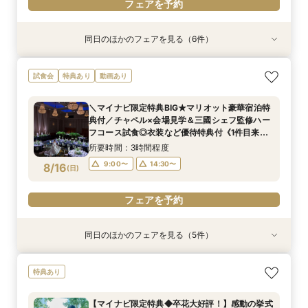
フェアを予約
同日のほかのフェアを見る（6件）
試食会
特典あり
試食会
試食会
試食会
特典あり
特典あり
特典あり
特典あり
特典あり
動画あり
＼マイナビ限定特典BIG★マリオット豪華宿泊特
◆はじめての見学◆気軽にウェディング相談◎ク
◆豪華ミクニ試食付◆館内神前式×伝統*和婚*体
【家族・少人数フェア】こだわりの料理×会話を
【花嫁人気*】5つ星ホテル婚を体感◆選べる挙
新郎新婦のみもOK◆挙式のみ開催の方向け相談
試食会
特典あり
動画あり
典付／チャペル×会場見学＆三國シェフ監修ハー
イックフェア
験フェア
楽しむ結婚式
式×美食フレンチ試食×宿泊特典付
会◆会食付も◎
フコース試食◎衣装など優待特典付《1件目来館
所要時間：1時間30分程度
所要時間：3時間程度
所要時間：3時間程度
所要時間：3時間程度
所要時間：2時間程度
＼マイナビ限定特典BIG★マリオット豪華宿泊特
特典で大人気ブランド「ミラーハリス」のバス
所要時間：3時間程度
11:00〜
9:00〜
9:00〜
9:00〜
9:00〜
14:30〜
14:30〜
14:30〜
14:30〜
13:00〜
典付／チャペル×会場見学＆三國シェフ監修ハー
セットをプレゼント★》
9:00〜
14:30〜
8/15
8/15
8/15
8/15
8/15
8/15
フコース試食◎衣装など優待特典付《1件目来館
(
(
(
(
(
(
土
土
土
土
土
土
)
)
)
)
)
)
15:00〜
特典で大人気ブランド「ミラーハリス」のバス
所要時間：3時間程度
セットをプレゼント★》
フェアを予約
フェアを予約
フェアを予約
フェアを予約
フェアを予約
フェアを予約
9:00〜
14:30〜
8/16
(
日
)
フェアを予約
同日のほかのフェアを見る（5件）
試食会
特典あり
試食会
試食会
特典あり
特典あり
特典あり
特典あり
【上質体験】ホテルW花嫁体験◆名駅直結パノラ
◆はじめての見学◆気軽にウェディング相談◎ク
◆豪華ミクニ試食付◆館内神前式×伝統*和婚*体
【家族・少人数フェア】こだわりの料理×会話を
上質ホテルで叶える◆フォトウェディング相談会
特典あり
マビュー×美食フレンチ試食
イックフェア
験フェア
楽しむ結婚式
◆会食付も相談◎
所要時間：3時間程度
所要時間：1時間30分程度
所要時間：3時間程度
所要時間：3時間程度
所要時間：2時間程度
【マイナビ限定特典◆卒花大好評！】感動の挙式