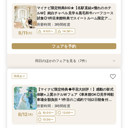
所要時間：2時間程度
所要時間：2時間程度
所要時間：3時間程度
所要時間：1時間30分程度
マイナビ限定特典BIG★【名駅直結×憧れのホテ
10:00〜
10:00〜
11:00〜
11:00〜
13:00〜
13:00〜
13:00〜
13:00〜
ルW】純白チャペル見学＆黒毛和牛ハーフコース
8/10
8/10
8/10
8/10
試食◎1件目来館特典でスイートルーム限定アメ
(
(
(
(
月
月
月
月
)
)
)
)
15:00〜
15:00〜
15:00〜
15:00〜
ニティセットプレゼント★〈衣装＆デラックス
所要時間：3時間程度
ルーム宿泊特典付〉
フェアを予約
フェアを予約
フェアを予約
フェアを予約
9:00〜
14:30〜
8/11
(
火
)
フェアを予約
同日のほかのフェアを見る（7件）
試食会
特典あり
試食会
試食会
特典あり
試食会
特典あり
特典あり
特典あり
特典あり
特典あり
動画あり
＼マイナビ限定特典BIG★マリオット豪華宿泊特
◆はじめての見学◆気軽にウェディング相談◎ク
◆豪華ミクニ試食付◆館内神前式×伝統*和婚*体
【家族・少人数フェア】こだわりの料理×会話を
上質ホテルで叶える◆フォトウェディング相談会
【花嫁人気*】5つ星ホテル婚を体感◆選べる挙
新郎新婦のみもOK◆挙式のみ開催の方向け相談
特典あり
典付／チャペル×会場見学＆三國シェフ監修ハー
イックフェア
験フェア
楽しむ結婚式
◆会食付も相談◎
式×美食フレンチ試食×宿泊特典付
会◆会食付も◎
フコース試食◎衣装など優待特典付《1件目来館
所要時間：1時間30分程度
所要時間：3時間程度
所要時間：3時間程度
所要時間：2時間程度
所要時間：3時間程度
所要時間：2時間程度
【マイナビ限定特典◆卒花大好評！】感動の挙式
特典で大人気ブランド「ミラーハリス」のバス
所要時間：3時間程度
11:00〜
11:00〜
9:00〜
9:00〜
9:00〜
9:00〜
14:30〜
14:30〜
14:30〜
13:00〜
14:30〜
13:00〜
体験×上質ホテルWフェア《車来館OK◎見学時駐
セットをプレゼント★》
9:00〜
14:30〜
8/11
8/11
8/11
8/11
8/11
8/11
8/11
車場全額負担＊1件目のご成約で1泊2日朝食付ハ
(
(
(
(
(
(
(
火
火
火
火
火
火
火
)
)
)
)
)
)
)
15:00〜
15:00〜
ネムーン宿泊》
所要時間：3時間程度
フェアを予約
フェアを予約
フェアを予約
フェアを予約
フェアを予約
フェアを予約
フェアを予約
10:00〜
13:00〜
8/12
(
水
)
15:00〜