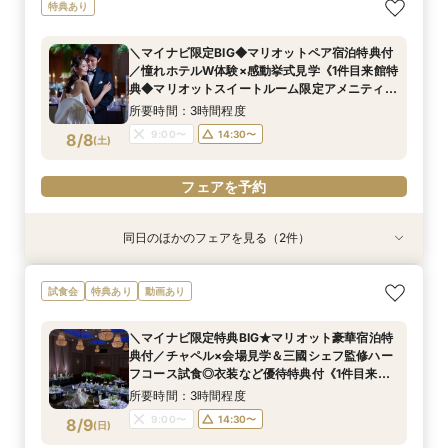
新郎新婦のみもOK◆挙式のみ開催の方向け相談
特典あり
会◆会食付も◎
所要時間：2時間程度
＼マイナビ限定BIG◆マリオットペア宿泊特典付
11:00〜
13:00〜
／憧れホテルW体験×感動挙式見学《1件目来館特
8/7
典◆マリオットスイートルーム限定アメニティ一
(
金
)
15:00〜
式プレゼント♪》
所要時間：3時間程度
フェアを予約
9:00〜
14:30〜
8/8
(
土
)
フェアを予約
同日のほかのフェアを見る（2件）
特典あり
特典あり
◆はじめての見学◆気軽にウェディング相談◎ク
新郎新婦のみもOK◆挙式のみ開催の方向け相談
試食会
特典あり
動画あり
イックフェア
会◆会食付も◎
所要時間：1時間30分程度
所要時間：2時間程度
＼マイナビ限定特典BIG★マリオット豪華宿泊特
11:00〜
9:00〜
14:30〜
13:00〜
典付／チャペル×会場見学＆三國シェフ監修ハー
8/8
8/8
フコース試食◎衣装など優待特典付《1件目来館
(
(
土
土
)
)
15:00〜
特典で大人気ブランド「ミラーハリス」のバス
所要時間：3時間程度
セットをプレゼント★》
フェアを予約
フェアを予約
9:00〜
14:30〜
8/9
(
日
)