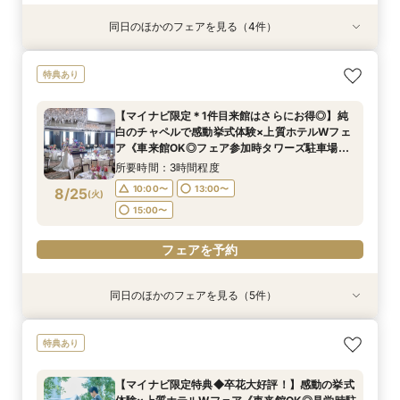
同日のほかのフェアを見る（4件）
特典あり
特典あり
特典あり
特典あり
上質ホテルで叶える◆フォトウェディング相談会
新郎新婦のみもOK◆挙式のみ開催の方向け相談
◆高層階*絶景ウェディング◆館内神前式×*和婚
◆はじめての見学◆マリオット堪能×クイック
特典あり
◆会食付も相談◎
会◆会食付も◎
*体験フェア
ウェディング相談会
所要時間：2時間程度
所要時間：2時間程度
所要時間：3時間程度
所要時間：1時間30分程度
【マイナビ限定＊1件目来館はさらにお得◎】純
10:00〜
10:00〜
11:00〜
11:00〜
13:00〜
13:00〜
13:00〜
13:00〜
白のチャペルで感動挙式体験×上質ホテルWフェ
8/24
8/24
8/24
8/24
ア《車来館OK◎フェア参加時タワーズ駐車場代
(
(
(
(
月
月
月
月
)
)
)
)
15:00〜
15:00〜
15:00〜
15:00〜
全額負担＊1件目の成約で1泊2日朝食付ハネムー
所要時間：3時間程度
ン宿泊》
フェアを予約
フェアを予約
フェアを予約
フェアを予約
10:00〜
13:00〜
8/25
(
火
)
15:00〜
フェアを予約
同日のほかのフェアを見る（5件）
特典あり
特典あり
特典あり
特典あり
特典あり
【マイナビ限定特典◆卒花大好評！】感動の挙式
上質ホテルで叶える◆フォトウェディング相談会
新郎新婦のみもOK◆挙式のみ開催の方向け相談
◆高層階*絶景ウェディング◆館内神前式×*和婚
◆はじめての見学◆マリオット堪能×クイック
特典あり
体験×上質ホテルWフェア《車来館OK◎見学時駐
◆会食付も相談◎
会◆会食付も◎
*体験フェア
ウェディング相談会
車場全額負担＊1件目のご成約で1泊2日朝食付ハ
所要時間：2時間程度
所要時間：2時間程度
所要時間：3時間程度
所要時間：1時間30分程度
【マイナビ限定特典◆卒花大好評！】感動の挙式
ネムーン宿泊》
所要時間：3時間程度
10:00〜
10:00〜
11:00〜
11:00〜
13:00〜
13:00〜
13:00〜
13:00〜