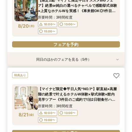
【限定2組*マイナビ限定平日オススメBIGフェ
10:00〜
10:00〜
11:00〜
11:00〜
13:00〜
13:00〜
13:00〜
13:00〜
ア】絶景or純白の選べるチャペルで感動挙式体験
8/19
8/19
8/19
8/19
×上質なホテルWを実感！《車来館OK◎1件目の
(
(
(
(
水
水
水
水
)
)
)
)
15:00〜
15:00〜
15:00〜
15:00〜
ご成約で1泊2日朝食付ハネムーン宿泊》
所要時間：3時間程度
フェアを予約
フェアを予約
フェアを予約
フェアを予約
10:00〜
13:00〜
8/20
(
木
)
15:00〜
フェアを予約
同日のほかのフェアを見る（5件）
特典あり
特典あり
特典あり
特典あり
特典あり
【マイナビ限定特典◆卒花大好評！】感動の挙式
上質ホテルで叶える◆フォトウェディング相談会
新郎新婦のみもOK◆挙式のみ開催の方向け相談
◆高層階*絶景ウェディング◆館内神前式×*和婚
◆はじめての見学◆マリオット堪能×クイック
特典あり
体験×上質ホテルWフェア《車来館OK◎見学時駐
◆会食付も相談◎
会◆会食付も◎
*体験フェア
ウェディング相談会
車場全額負担＊1件目のご成約で1泊2日朝食付ハ
所要時間：2時間程度
所要時間：2時間程度
所要時間：3時間程度
所要時間：1時間30分程度
【マイナビ限定◆平日人気*NO.1*】駅直結×高層
ネムーン宿泊》
所要時間：3時間程度
10:00〜
10:00〜
11:00〜
11:00〜
13:00〜
13:00〜
13:00〜
13:00〜
階の絶景で叶えるホテルW体験×挙式体験×館内
10:00〜
13:00〜
8/20
8/20
8/20
8/20
8/20
見学ツアー《1件目のご成約で1泊2日朝食付ハネ
(
(
(
(
(
木
木
木
木
木
)
)
)
)
)
15:00〜
15:00〜
15:00〜
15:00〜
ムーン宿泊》
15:00〜
所要時間：3時間程度
フェアを予約
フェアを予約
フェアを予約
フェアを予約
10:00〜
13:00〜
8/21
(
金
)
フェアを予約
15:00〜