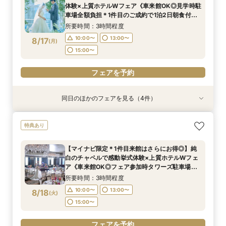
11:00〜
9:00〜
9:00〜
9:00〜
9:00〜
14:30〜
14:30〜
14:30〜
14:30〜
13:00〜
体験×上質ホテルWフェア《車来館OK◎見学時駐
8/16
8/16
8/16
8/16
8/16
車場全額負担＊1件目のご成約で1泊2日朝食付ハ
(
(
(
(
(
日
日
日
日
日
)
)
)
)
)
15:00〜
ネムーン宿泊》
所要時間：3時間程度
フェアを予約
フェアを予約
フェアを予約
フェアを予約
フェアを予約
10:00〜
13:00〜
8/17
(
月
)
15:00〜
フェアを予約
同日のほかのフェアを見る（4件）
特典あり
特典あり
特典あり
特典あり
上質ホテルで叶える◆フォトウェディング相談会
新郎新婦のみもOK◆挙式のみ開催の方向け相談
◆高層階*絶景ウェディング◆館内神前式×*和婚
◆はじめての見学◆マリオット堪能×クイック
特典あり
◆会食付も相談◎
会◆会食付も◎
*体験フェア
ウェディング相談会
所要時間：2時間程度
所要時間：2時間程度
所要時間：3時間程度
所要時間：1時間30分程度
【マイナビ限定＊1件目来館はさらにお得◎】純
10:00〜
10:00〜
11:00〜
11:00〜
13:00〜
13:00〜
13:00〜
13:00〜
白のチャペルで感動挙式体験×上質ホテルWフェ
8/17
8/17
8/17
8/17
ア《車来館OK◎フェア参加時タワーズ駐車場代
(
(
(
(
月
月
月
月
)
)
)
)
15:00〜
15:00〜
15:00〜
15:00〜
全額負担＊1件目の成約で1泊2日朝食付ハネムー
所要時間：3時間程度
ン宿泊》
フェアを予約
フェアを予約
フェアを予約
フェアを予約
10:00〜
13:00〜
8/18
(
火
)
15:00〜
フェアを予約