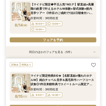
車場全額負担＊1件目のご成約で1泊2日朝食付ハ
所要時間：2時間程度
所要時間：2時間程度
所要時間：3時間程度
所要時間：1時間30分程度
【マイナビ限定◆平日人気*NO.1*】駅直結×高層
ネムーン宿泊》
所要時間：3時間程度
10:00〜
10:00〜
11:00〜
11:00〜
13:00〜
13:00〜
13:00〜
13:00〜
階の絶景で叶えるホテルW体験×挙式体験×館内
10:00〜
13:00〜
8/13
8/13
8/13
8/13
8/13
見学ツアー《1件目のご成約で1泊2日朝食付ハネ
(
(
(
(
(
木
木
木
木
木
)
)
)
)
)
15:00〜
15:00〜
15:00〜
15:00〜
ムーン宿泊》
15:00〜
所要時間：3時間程度
フェアを予約
フェアを予約
フェアを予約
フェアを予約
10:00〜
13:00〜
8/14
(
金
)
フェアを予約
15:00〜
フェアを予約
同日のほかのフェアを見る（5件）
特典あり
特典あり
特典あり
特典あり
特典あり
【マイナビ限定特典◆卒花大好評！】感動の挙式
上質ホテルで叶える◆フォトウェディング相談会
新郎新婦のみもOK◆挙式のみ開催の方向け相談
◆高層階*絶景ウェディング◆館内神前式×*和婚
◆はじめての見学◆マリオット堪能×クイック
試食会
特典あり
体験×上質ホテルWフェア《車来館OK◎見学時駐
◆会食付も相談◎
会◆会食付も◎
*体験フェア
ウェディング相談会
車場全額負担＊1件目のご成約で1泊2日朝食付ハ
所要時間：2時間程度
所要時間：2時間程度
所要時間：3時間程度
所要時間：1時間30分程度
マイナビ限定特典BIG★【名駅直結×憧れのホテ
ネムーン宿泊》
所要時間：3時間程度
10:00〜
10:00〜
11:00〜
11:00〜
13:00〜
13:00〜
13:00〜
13:00〜
ルW】純白チャペル見学＆黒毛和牛ハーフコース
10:00〜
13:00〜
8/14
8/14
8/14
8/14
8/14
試食◎1件目来館特典でスイートルーム限定アメ
(
(
(
(
(
金
金
金
金
金
)
)
)
)
)
15:00〜
15:00〜
15:00〜
15:00〜
ニティセットプレゼント★〈衣装＆デラックス
15:00〜
所要時間：3時間程度
ルーム宿泊特典付〉
フェアを予約
フェアを予約
フェアを予約
フェアを予約
9:00〜
14:30〜
8/15
(
土
)
フェアを予約