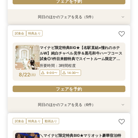
フェアを予約
同日のほかのフェアを見る（5件）
特典あり
特典あり
特典あり
特典あり
特典あり
【マイナビ限定特典◆卒花大好評！】感動の挙式
上質ホテルで叶える◆フォトウェディング相談会
新郎新婦のみもOK◆挙式のみ開催の方向け相談
◆高層階*絶景ウェディング◆館内神前式×*和婚
◆はじめての見学◆マリオット堪能×クイック
試食会
特典あり
体験×上質ホテルWフェア《車来館OK◎見学時駐
◆会食付も相談◎
会◆会食付も◎
*体験フェア
ウェディング相談会
車場全額負担＊1件目のご成約で1泊2日朝食付ハ
所要時間：2時間程度
所要時間：2時間程度
所要時間：3時間程度
所要時間：1時間30分程度
マイナビ限定特典BIG★【名駅直結×憧れのホテ
ネムーン宿泊》
所要時間：3時間程度
10:00〜
10:00〜
11:00〜
11:00〜
13:00〜
13:00〜
13:00〜
13:00〜
ルW】純白チャペル見学＆黒毛和牛ハーフコース
10:00〜
13:00〜
8/21
8/21
8/21
8/21
8/21
試食◎1件目来館特典でスイートルーム限定アメ
(
(
(
(
(
金
金
金
金
金
)
)
)
)
)
15:00〜
15:00〜
15:00〜
15:00〜
ニティセットプレゼント★〈衣装＆デラックス
15:00〜
所要時間：3時間程度
ルーム宿泊特典付〉
フェアを予約
フェアを予約
フェアを予約
フェアを予約
9:00〜
14:30〜
8/22
(
土
)
フェアを予約
フェアを予約
同日のほかのフェアを見る（6件）
試食会
特典あり
試食会
試食会
試食会
特典あり
特典あり
特典あり
特典あり
特典あり
動画あり
＼マイナビ限定特典BIG★マリオット豪華宿泊特
◆はじめての見学◆気軽にウェディング相談◎ク
◆豪華ミクニ試食付◆館内神前式×伝統*和婚*体
【家族・少人数フェア】こだわりの料理×会話を
【花嫁人気*】5つ星ホテル婚を体感◆選べる挙
新郎新婦のみもOK◆挙式のみ開催の方向け相談
試食会
特典あり
動画あり
典付／チャペル×会場見学＆三國シェフ監修ハー
イックフェア
験フェア
楽しむ結婚式
式×美食フレンチ試食×宿泊特典付
会◆会食付も◎
フコース試食◎衣装など優待特典付《1件目来館
所要時間：1時間30分程度
所要時間：3時間程度
所要時間：3時間程度
所要時間：3時間程度
所要時間：2時間程度
＼マイナビ限定特典BIG★マリオット豪華宿泊特
特典で大人気ブランド「ミラーハリス」のバス
所要時間：3時間程度