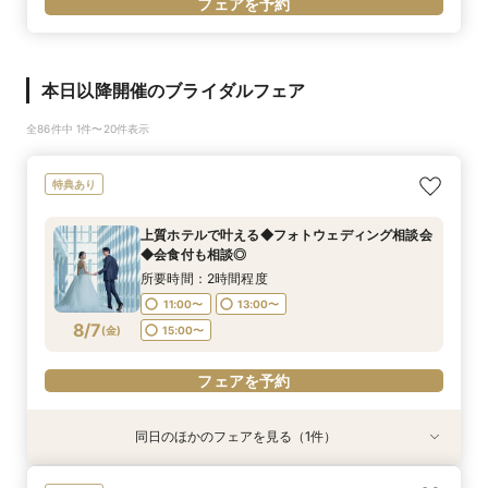
フェアを予約
本日以降開催のブライダルフェア
全86件中 1件〜20件表示
特典あり
上質ホテルで叶える◆フォトウェディング相談会
◆会食付も相談◎
所要時間：2時間程度
11:00〜
13:00〜
8/7
(
金
)
15:00〜
フェアを予約
同日のほかのフェアを見る（1件）
特典あり