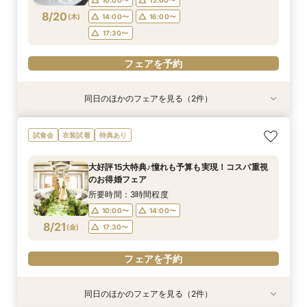
フェアを予約
8/20
(
木
)
14:00〜
16:00〜
フェアを予約
17:30〜
フェアを予約
同日のほかのフェアを見る（2件）
試食会
試食会
特典あり
特典あり
【2名～OK！挙式＆会食に◎】フロア貸切り体験
平日限定【衣装3着＆140万特典】天空チャペル
試食会
衣装試着
特典あり
×絶品試食
体験＆絶品試食
所要時間：3時間程度
所要時間：3時間程度
大好評15大特典♪憧れも予算も実現！コスパ重視
10:00〜
10:00〜
12:00〜
12:00〜
のお得婚フェア
8/20
8/20
(
(
木
木
)
)
14:00〜
14:00〜
16:00〜
16:00〜
所要時間：3時間程度
17:30〜
17:30〜
10:00〜
14:00〜
8/21
(
金
)
17:30〜
フェアを予約
フェアを予約
フェアを予約
同日のほかのフェアを見る（2件）
試食会
試食会
特典あり
特典あり