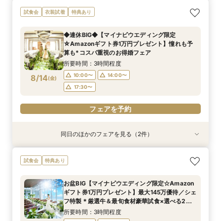
【2名～OK！挙式＆会食に◎】フロア貸切り体験
平日限定【衣装3着＆140万特典】天空チャペル
試食会
衣装試着
特典あり
×絶品試食
体験＆絶品試食
所要時間：3時間程度
所要時間：3時間程度
◆連休BIG◆【マイナビウエディング限定
10:00〜
10:00〜
12:00〜
12:00〜
☆Amazonギフト券1万円プレゼント】憧れも予
8/13
8/13
算も*コスパ重視のお得婚フェア
(
(
木
木
)
)
14:00〜
14:00〜
16:00〜
16:00〜
所要時間：3時間程度
17:30〜
17:30〜
10:00〜
14:00〜
8/14
(
金
)
フェアを予約
フェアを予約
17:30〜
フェアを予約
同日のほかのフェアを見る（2件）
試食会
試食会
特典あり
特典あり
【2名～OK！挙式＆会食に◎】フロア貸切り体験
平日限定【衣装3着＆140万特典】天空チャペル
試食会
特典あり
×絶品試食
体験＆絶品試食
所要時間：3時間程度
所要時間：3時間程度
お盆BIG【マイナビウエディング限定☆Amazon
10:00〜
10:00〜
12:00〜
12:00〜
ギフト券1万円プレゼント】最大145万優待／シェ
8/14
8/14
フ特製＊厳選牛＆最旬食材豪華試食×選べる2つ
(
(
金
金
)
)
14:00〜
14:00〜
16:00〜
16:00〜
のチャペル＆フロア貸切全館ALL見学
所要時間：3時間程度
17:30〜
17:30〜