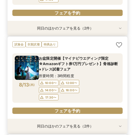
フェアを予約
同日のほかのフェアを見る（2件）
試食会
試食会
特典あり
特典あり
【2名～OK！挙式＆会食に◎】フロア貸切り体験
大好評15大特典♪憧れも予算も実現！コスパ重視
試食会
衣装試着
特典あり
×絶品試食
のお得婚フェア
所要時間：3時間程度
所要時間：3時間程度
お盆限定開催【マイナビウエディング限定
10:00〜
10:00〜
14:00〜
12:00〜
☆Amazonギフト券1万円プレゼント】骨格診断
8/12
8/12
×ドレス試着フェア
(
(
水
水
)
)
14:00〜
17:30〜
16:00〜
所要時間：3時間程度
17:30〜
フェアを予約
10:00〜
12:00〜
8/13
(
木
)
フェアを予約
14:00〜
16:00〜
17:30〜
フェアを予約
同日のほかのフェアを見る（2件）
試食会
試食会
特典あり
特典あり