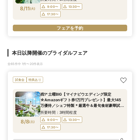
切全館ALL見学
9:00〜
13:30〜
8/11
(
火
)
17:30〜
フェアを予約
本日以降開催のブライダルフェア
全65件中 1件〜20件表示
試食会
特典あり
残1*土曜BIG【マイナビウエディング限定
☆Amazonギフト券1万円プレゼント】最大145
万優待／シェフ特製＊厳選牛＆最旬食材豪華試食
×選べる2つのチャペル＆フロア貸切全館ALL見
所要時間：3時間程度
学
9:00〜
13:30〜
8/8
(
土
)
17:30〜