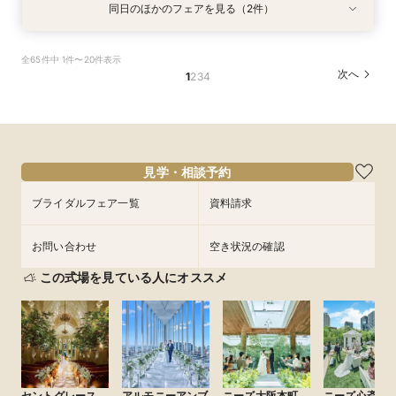
同日のほかのフェアを見る（2件）
試食会
試食会
特典あり
特典あり
【2名～OK！挙式＆会食に◎】フロア貸切り体験
平日限定【衣装3着＆140万特典】天空チャペル
全65件中 1件〜20件表示
×絶品試食
体験＆絶品試食
次へ
1
2
3
4
所要時間：3時間程度
所要時間：3時間程度
10:00〜
10:00〜
12:00〜
12:00〜
9/3
9/3
(
(
木
木
)
)
14:00〜
14:00〜
16:00〜
16:00〜
17:30〜
17:30〜
見学・相談予約
フェアを予約
フェアを予約
ブライダルフェア一覧
資料請求
お問い合わせ
空き状況の確認
この式場を見ている人にオススメ
セントグレース
アルモニーアンブ
ニーズ大阪本町
ニーズ心斎橋 b