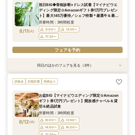
所要時間：3時間程度
所要時間：3時間程度
所要時間：3時間程度
祝日BIG◆骨格診断×ドレス試着【マイナビウエ
9:00〜
9:00〜
9:00〜
13:30〜
13:30〜
13:30〜
ディング限定☆Amazonギフト券1万円プレゼン
8/9
8/9
8/9
ト】最大145万優待／シェフ特製＊厳選牛＆最旬
(
(
(
日
日
日
)
)
)
17:30〜
17:30〜
17:30〜
食材豪華試食×選べる2つのチャペル＆フロア貸
所要時間：3時間程度
切全館ALL見学
フェアを予約
フェアを予約
フェアを予約
9:00〜
13:30〜
8/11
(
火
)
17:30〜
フェアを予約
同日のほかのフェアを見る（3件）
試食会
試食会
試食会
特典あり
特典あり
特典あり
【2名～OK！挙式＆会食に◎】少人数*貸切パー
＼初見学にオススメ／選べるチャペル＆演出体験
短期間でも理想が叶う◆安心サポート×豪華特典
試食会
衣装試着
特典あり
ティー×絶品試食
×じっくり相談会
付フェア
所要時間：3時間程度
所要時間：3時間程度
所要時間：3時間程度
お盆BIG【マイナビウエディング限定☆Amazon
9:00〜
9:00〜
9:00〜
13:30〜
13:30〜
13:30〜
ギフト券1万円プレゼント】開放感チャペル＆貸
8/11
8/11
8/11
切＆絶品試食
(
(
(
火
火
火
)
)
)
17:30〜
17:30〜
17:30〜
所要時間：3時間程度
フェアを予約
フェアを予約
フェアを予約
10:00〜
12:00〜
8/12
(
水
)
14:00〜
16:00〜
17:30〜