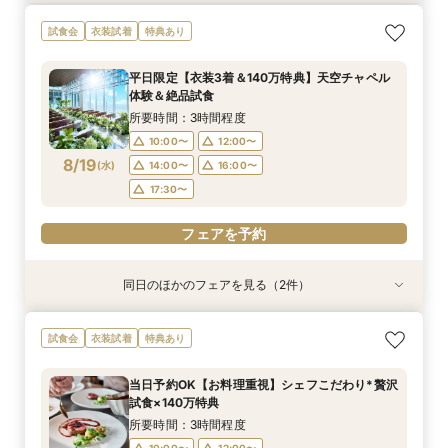
短期間でも理想が叶う◆安心サポート×豪華特典
【2名～OK！挙式＆会食に◎】少人数*貸切パー
【ドレス見学＆1着プレゼント】憧れ挙式×夢の花
試食会
衣装試着
特典あり
付フェア
ティー×絶品試食
嫁体験＆試食付
所要時間：3時間程度
所要時間：3時間程度
所要時間：3時間程度
平日限定【衣装3着＆140万特典】天空チャペル
9:00〜
9:00〜
9:00〜
13:30〜
13:30〜
13:30〜
体験＆絶品試食
8/16
8/16
8/16
(
(
(
日
日
日
)
)
)
17:30〜
17:30〜
17:30〜
所要時間：3時間程度
10:00〜
12:00〜
フェアを予約
フェアを予約
フェアを予約
8/19
(
水
)
14:00〜
16:00〜
17:30〜
フェアを予約
同日のほかのフェアを見る（2件）
試食会
試食会
特典あり
特典あり
【2名～OK！挙式＆会食に◎】フロア貸切り体験
大好評15大特典♪憧れも予算も実現！コスパ重視
試食会
衣装試着
特典あり
×絶品試食
のお得婚フェア
所要時間：3時間程度
所要時間：3時間程度
当日予約OK【お料理重視】シェフこだわり*贅沢
10:00〜
10:00〜
14:00〜
12:00〜
試食×140万特典
8/19
8/19
(
(
水
水
)
)
14:00〜
17:30〜
16:00〜
所要時間：3時間程度
17:30〜
10:00〜
12:00〜