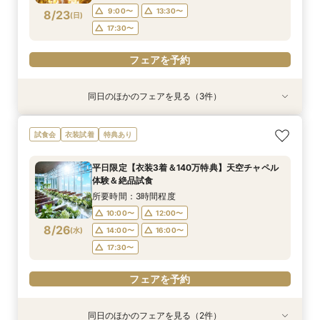
展示！
フェアを予約
フェアを予約
フェアを予約
9:00〜
13:30〜
8/23
(
日
)
17:30〜
フェアを予約
同日のほかのフェアを見る（3件）
試食会
試食会
試食会
特典あり
特典あり
特典あり
短期間でも理想が叶う◆安心サポート×豪華特典
【2名～OK！挙式＆会食に◎】少人数*貸切パー
【ドレス見学＆1着プレゼント】憧れ挙式×夢の花
試食会
衣装試着
特典あり
付フェア
ティー×絶品試食
嫁体験＆試食付
所要時間：3時間程度
所要時間：3時間程度
所要時間：3時間程度
平日限定【衣装3着＆140万特典】天空チャペル
9:00〜
9:00〜
9:00〜
13:30〜
13:30〜
13:30〜
体験＆絶品試食
8/23
8/23
8/23
(
(
(
日
日
日
)
)
)
17:30〜
17:30〜
17:30〜
所要時間：3時間程度
10:00〜
12:00〜
フェアを予約
フェアを予約
フェアを予約
8/26
(
水
)
14:00〜
16:00〜
17:30〜
フェアを予約
同日のほかのフェアを見る（2件）
試食会
試食会
特典あり
特典あり