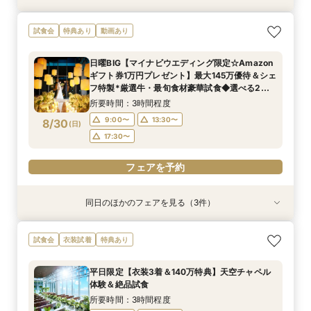
【2名～OK！挙式＆会食に◎】少人数*貸切パー
＼初見学にオススメ／選べるチャペル＆演出体験
短期間でも理想が叶う◆安心サポート×豪華特典
試食会
特典あり
動画あり
ティー×絶品試食
×じっくり相談会
付フェア
所要時間：3時間程度
所要時間：3時間程度
所要時間：3時間程度
日曜BIG【マイナビウエディング限定☆Amazon
9:00〜
9:00〜
9:00〜
13:30〜
13:30〜
13:30〜
ギフト券1万円プレゼント】最大145万優待＆シェ
8/29
8/29
8/29
フ特製*厳選牛・最旬食材豪華試食◆選べる2つ
(
(
(
土
土
土
)
)
)
17:30〜
17:30〜
17:30〜
のチャペル憧れ挙式体験×最新トレンドアイテム
所要時間：3時間程度
展示！
フェアを予約
フェアを予約
フェアを予約
9:00〜
13:30〜
8/30
(
日
)
17:30〜
フェアを予約
同日のほかのフェアを見る（3件）
試食会
試食会
試食会
特典あり
特典あり
特典あり
短期間でも理想が叶う◆安心サポート×豪華特典
【2名～OK！挙式＆会食に◎】少人数*貸切パー
【ドレス見学＆1着プレゼント】憧れ挙式×夢の花
試食会
衣装試着
特典あり
付フェア
ティー×絶品試食
嫁体験＆試食付
所要時間：3時間程度
所要時間：3時間程度
所要時間：3時間程度
平日限定【衣装3着＆140万特典】天空チャペル
9:00〜
9:00〜
9:00〜
13:30〜
13:30〜
13:30〜
体験＆絶品試食
8/30
8/30
8/30
(
(
(
日
日
日
)
)
)
17:30〜
17:30〜
17:30〜
所要時間：3時間程度