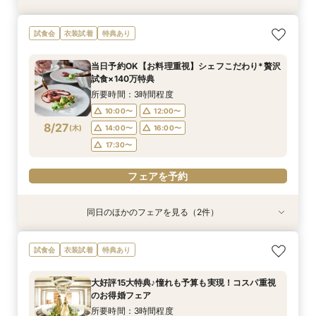
【2名～OK！挙式＆会食に◎】フロア貸切り体験
大好評15大特典♪憧れも予算も実現！コスパ重視
試食会
衣装試着
特典あり
×絶品試食
のお得婚フェア
所要時間：3時間程度
所要時間：3時間程度
当日予約OK【お料理重視】シェフこだわり*贅沢
10:00〜
10:00〜
14:00〜
12:00〜
試食×140万特典
8/26
8/26
(
(
水
水
)
)
14:00〜
17:30〜
16:00〜
所要時間：3時間程度
17:30〜
10:00〜
12:00〜
フェアを予約
8/27
(
木
)
14:00〜
16:00〜
フェアを予約
17:30〜
フェアを予約
同日のほかのフェアを見る（2件）
試食会
試食会
特典あり
特典あり
【2名～OK！挙式＆会食に◎】フロア貸切り体験
平日限定【衣装3着＆140万特典】天空チャペル
試食会
衣装試着
特典あり
×絶品試食
体験＆絶品試食
所要時間：3時間程度
所要時間：3時間程度
大好評15大特典♪憧れも予算も実現！コスパ重視
10:00〜
10:00〜
12:00〜
12:00〜
のお得婚フェア
8/27
8/27
(
(
木
木
)
)
14:00〜
14:00〜
16:00〜
16:00〜
所要時間：3時間程度