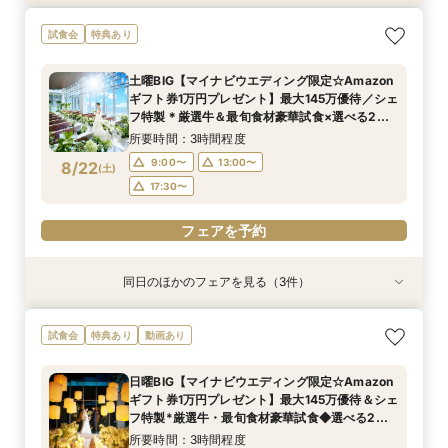
【2名～OK！挙式＆会食に◎】フロア貸切り体験
平日限定【衣装3着＆140万特典】天空チャペル
試食会
特典あり
×絶品試食
体験＆絶品試食
所要時間：3時間程度
所要時間：3時間程度
土曜BIG【マイナビウエディング限定☆Amazon
10:00〜
10:00〜
12:00〜
12:00〜
ギフト券1万円プレゼント】最大145万優待／シェ
8/21
8/21
フ特製＊厳選牛＆最旬食材豪華試食×選べる2つ
(
(
金
金
)
)
14:00〜
14:00〜
16:00〜
16:00〜
のチャペル＆フロア貸切全館ALL見学
所要時間：3時間程度
17:30〜
17:30〜
9:00〜
13:00〜
8/22
(
土
)
フェアを予約
フェアを予約
17:30〜
フェアを予約
同日のほかのフェアを見る（3件）
試食会
試食会
試食会
特典あり
特典あり
特典あり
【2名～OK！挙式＆会食に◎】少人数*貸切パー
＼初見学にオススメ／選べるチャペル＆演出体験
短期間でも理想が叶う◆安心サポート×豪華特典
試食会
特典あり
動画あり
ティー×絶品試食
×じっくり相談会
付フェア
所要時間：3時間程度
所要時間：3時間程度
所要時間：3時間程度
日曜BIG【マイナビウエディング限定☆Amazon
9:00〜
9:00〜
9:00〜
13:00〜
13:00〜
13:00〜
ギフト券1万円プレゼント】最大145万優待＆シェ
8/22
8/22
8/22
フ特製*厳選牛・最旬食材豪華試食◆選べる2つ
(
(
(
土
土
土
)
)
)
17:30〜
17:30〜
17:30〜
のチャペル憧れ挙式体験×最新トレンドアイテム
所要時間：3時間程度