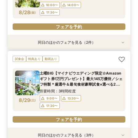
17:30〜
17:30〜
10:00〜
14:00〜
8/28
(
金
)
17:30〜
フェアを予約
フェアを予約
フェアを予約
同日のほかのフェアを見る（2件）
試食会
試食会
特典あり
特典あり
【2名～OK！挙式＆会食に◎】フロア貸切り体験
平日限定【衣装3着＆140万特典】天空チャペル
試食会
特典あり
動画あり
×絶品試食
体験＆絶品試食
所要時間：3時間程度
所要時間：3時間程度
土曜BIG【マイナビウエディング限定☆Amazon
10:00〜
10:00〜
12:00〜
12:00〜
ギフト券1万円プレゼント】最大145万優待／シェ
8/28
8/28
フ特製＊厳選牛＆最旬食材豪華試食×選べる2つ
(
(
金
金
)
)
14:00〜
14:00〜
16:00〜
16:00〜
のチャペル＆フロア貸切全館ALL見学
所要時間：3時間程度
17:30〜
17:30〜
9:00〜
13:30〜
8/29
(
土
)
フェアを予約
フェアを予約
17:30〜
フェアを予約
同日のほかのフェアを見る（3件）
試食会
試食会
試食会
特典あり
特典あり
特典あり