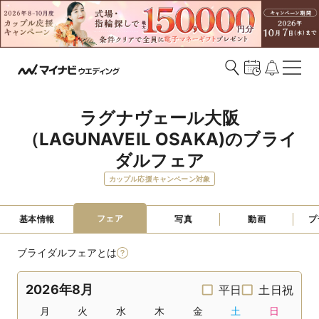
ラグナヴェール大阪
（LAGUNAVEIL OSAKA)のブライ
ダルフェア
カップル応援キャンペーン対象
フェア
基本情報
写真
動画
プ
ブライダルフェアとは
2026年8月
平日
土日祝
月
火
水
木
金
土
日