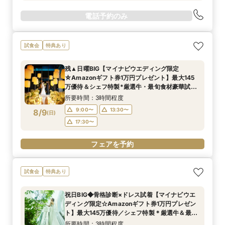
電話予約のみ
試食会
特典あり
残▲日曜BIG【マイナビウエディング限定
☆Amazonギフト券1万円プレゼント】最大145
万優待＆シェフ特製*厳選牛・最旬食材豪華試食
◆選べる2つのチャペル憧れ挙式体験×最新トレ
所要時間：3時間程度
ンドアイテム展示！
9:00〜
13:30〜
8/9
(
日
)
17:30〜
フェアを予約
試食会
特典あり
祝日BIG◆骨格診断×ドレス試着【マイナビウエ
ディング限定☆Amazonギフト券1万円プレゼン
ト】最大145万優待／シェフ特製＊厳選牛＆最旬
食材豪華試食×選べる2つのチャペル＆フロア貸
所要時間：3時間程度