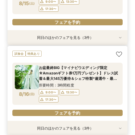
9:00〜
13:30〜
8/15
(
土
)
フェアを予約
フェアを予約
17:30〜
フェアを予約
同日のほかのフェアを見る（3件）
試食会
試食会
試食会
特典あり
特典あり
特典あり
【2名～OK！挙式＆会食に◎】少人数*貸切パー
＼初見学にオススメ／選べるチャペル＆演出体験
短期間でも理想が叶う◆安心サポート×豪華特典
試食会
特典あり
ティー×絶品試食
×じっくり相談会
付フェア
所要時間：3時間程度
所要時間：3時間程度
所要時間：3時間程度
お盆最終BIG【マイナビウエディング限定
9:00〜
9:00〜
9:00〜
13:30〜
13:30〜
13:30〜
☆Amazonギフト券1万円プレゼント】ドレス試
8/15
8/15
8/15
着＆最大145万優待＆シェフ特製*厳選牛・最旬
(
(
(
土
土
土
)
)
)
17:30〜
17:30〜
17:30〜
食材豪華試食◆選べる2つのチャペル憧れ挙式体
所要時間：3時間程度
験！
フェアを予約
フェアを予約
フェアを予約
9:00〜
13:30〜
8/16
(
日
)
17:30〜
フェアを予約
同日のほかのフェアを見る（3件）
試食会
試食会
試食会
特典あり
特典あり
特典あり