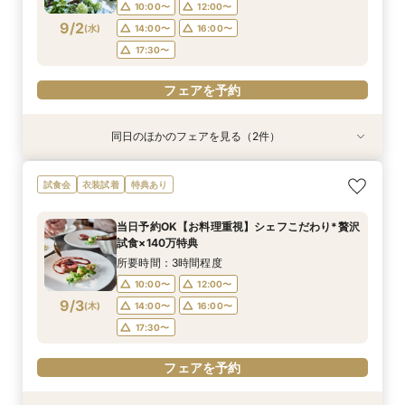
10:00〜
12:00〜
フェアを予約
フェアを予約
フェアを予約
9/2
(
水
)
14:00〜
16:00〜
17:30〜
フェアを予約
同日のほかのフェアを見る（2件）
試食会
試食会
特典あり
特典あり
【2名～OK！挙式＆会食に◎】フロア貸切り体験
大好評15大特典♪憧れも予算も実現！コスパ重視
試食会
衣装試着
特典あり
×絶品試食
のお得婚フェア
所要時間：3時間程度
所要時間：3時間程度
当日予約OK【お料理重視】シェフこだわり*贅沢
10:00〜
10:00〜
14:00〜
12:00〜
試食×140万特典
9/2
9/2
(
(
水
水
)
)
14:00〜
17:30〜
16:00〜
所要時間：3時間程度
17:30〜
10:00〜
12:00〜
フェアを予約
9/3
(
木
)
14:00〜
16:00〜
フェアを予約
17:30〜
フェアを予約