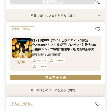
電話予約のみ
同日のほかのフェアを見る（3件）
試食会
試食会
試食会
特典あり
特典あり
特典あり
【2名～OK！挙式＆会食に◎】少人数*貸切パー
＼初見学にオススメ／選べるチャペル＆演出体験
短期間でも理想が叶う◆安心サポート×豪華特典
試食会
特典あり
ティー×絶品試食
×じっくり相談会
付フェア
所要時間：3時間程度
所要時間：3時間程度
所要時間：3時間程度
残▲日曜BIG【マイナビウエディング限定
9:00〜
9:00〜
9:00〜
13:30〜
13:30〜
13:30〜
☆Amazonギフト券1万円プレゼント】最大145
8/8
8/8
8/8
万優待＆シェフ特製*厳選牛・最旬食材豪華試食
(
(
(
土
土
土
)
)
)
17:30〜
17:30〜
17:30〜
◆選べる2つのチャペル憧れ挙式体験×最新トレ
所要時間：3時間程度
ンドアイテム展示！
9:00〜
13:30〜
8/9
電話予約のみ
電話予約のみ
電話予約のみ
(
日
)
17:30〜
フェアを予約
同日のほかのフェアを見る（3件）
試食会
試食会
試食会
特典あり
特典あり
特典あり
短期間でも理想が叶う◆安心サポート×豪華特典
【2名～OK！挙式＆会食に◎】少人数*貸切パー
【ドレス見学＆1着プレゼント】憧れ挙式×夢の花
試食会
特典あり
付フェア
ティー×絶品試食
嫁体験＆試食付