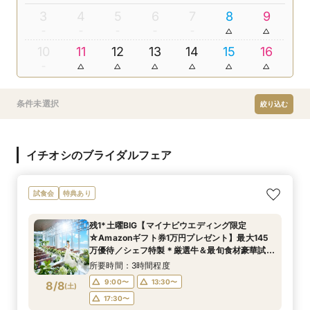
3
4
5
6
7
8
9
10
11
12
13
14
15
16
条件未選択
絞り込む
イチオシのブライダルフェア
試食会
特典あり
残1*土曜BIG【マイナビウエディング限定
☆Amazonギフト券1万円プレゼント】最大145
万優待／シェフ特製＊厳選牛＆最旬食材豪華試食
×選べる2つのチャペル＆フロア貸切全館ALL見
所要時間：3時間程度
学
9:00〜
13:30〜
8/8
(
土
)
17:30〜