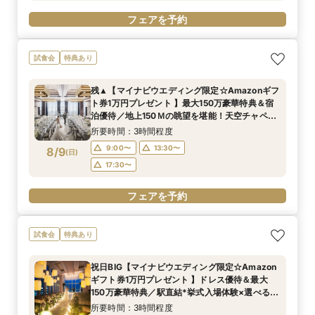
フェアを予約
試食会
特典あり
残▲【マイナビウエディング限定☆Amazonギフ
ト券1万円プレゼント 】最大150万豪華特典＆宿
泊優待／地上150Ｍの眺望を堪能！天空チャペル
で感動挙式&上質貸切体験*BIGフェア
所要時間：3時間程度
9:00〜
13:30〜
8/9
(
日
)
17:30〜
フェアを予約
試食会
特典あり
祝日BIG【マイナビウエディング限定☆Amazon
ギフト券1万円プレゼント 】ドレス優待＆最大
150万豪華特典／駅直結*挙式入場体験×選べる2
つの会場見学
所要時間：3時間程度