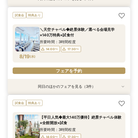
【ドレス1着プレゼント】地上150mチャペルで叶
【料理重視*必見】料理ランクUP優待*140万特
【2名～少人数婚】大阪駅直結*貸切空間で叶え
試食会
特典あり
う憧れ花嫁体験
典×天空チャペル
る洗練W
所要時間：3時間程度
所要時間：3時間程度
所要時間：3時間程度
＼天空チャペル◆絶景体験／選べる会場見学
9:00〜
9:00〜
9:00〜
13:30〜
13:30〜
13:30〜
×140万特典×試食付
8/16
8/16
8/16
(
(
(
日
日
日
)
)
)
17:30〜
17:30〜
17:30〜
所要時間：3時間程度
14:00〜
17:30〜
フェアを予約
フェアを予約
フェアを予約
8/19
(
水
)
フェアを予約
同日のほかのフェアを見る（3件）
試食会
試食会
試食会
特典あり
特典あり
特典あり
当日予約OK！絶景*天空チャペル&上質空間体験
【平日夜限定】地上150m絶景ナイトウェディン
当日◎【2名～OK！少人数婚】大阪駅直結*絶景
試食会
特典あり
*模擬挙式×安心相談会×人気ドレス特典×豪華試
グ×クイック相談会
チャペル×相談会
食
所要時間：2時間程度
所要時間：3時間程度
【平日人気◆最大140万優待】絶景チャペル体験
所要時間：3時間程度
14:00〜
17:30〜
17:30〜
×全館開放×試食
10:00〜
8/19
8/19
8/19
(
(
(
水
水
水
)
)
)
所要時間：3時間程度
14:00〜
17:30〜