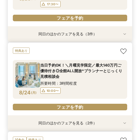
17:30〜
フェアを予約
同日のほかのフェアを見る（3件）
試食会
試食会
試食会
特典あり
特典あり
特典あり
【ドレス1着プレゼント】地上150mチャペルで叶
【2名～少人数婚】大阪駅直結*貸切空間で叶え
【料理重視*必見】料理ランクUP優待*140万特
特典あり
う憧れ花嫁体験
る洗練W
典×天空チャペル
所要時間：3時間程度
所要時間：3時間程度
所要時間：3時間程度
当日予約OK！＼月曜見学限定／最大140万円ご
9:00〜
9:00〜
9:00〜
13:00〜
13:00〜
13:00〜
優待付き◎全館ALL開放*プランナーとじっくり
8/23
8/23
8/23
見積相談会
(
(
(
日
日
日
)
)
)
17:30〜
17:30〜
17:30〜
所要時間：3時間程度
フェアを予約
フェアを予約
フェアを予約
10:00〜
8/24
(
月
)
フェアを予約
同日のほかのフェアを見る（2件）
特典あり
試食会
特典あり
【初めてでも安心】地上150m*天空チャペル×デ
＼地上150mからの絶景＆演出まるごと体験／貸
試食会
特典あり