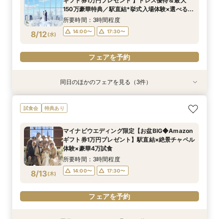
ギフト券1万円プレゼント 】ドレス優待＆最大
8/11
8/11
150万豪華特典／駅直結*挙式入場体験×選べる2
(
(
火
火
)
)
17:30〜
17:30〜
つの会場見学
所要時間：3時間程度
フェアを予約
フェアを予約
14:00〜
17:30〜
8/12
(
水
)
フェアを予約
同日のほかのフェアを見る（3件）
試食会
試食会
試食会
特典あり
特典あり
特典あり
当日予約OK！絶景*天空チャペル&上質空間体験
当日◎【2名～OK！少人数婚】大阪駅直結*絶景
【平日夜限定】地上150m絶景ナイトウェディン
試食会
特典あり
*模擬挙式×安心相談会×人気ドレス特典×豪華試
チャペル×相談会
グ×クイック相談会
食
所要時間：3時間程度
所要時間：2時間程度
マイナビウエディング限定【お盆BIG◆Amazon
所要時間：3時間程度
14:00〜
17:30〜
17:30〜
ギフト券1万円プレゼント】駅直結×絶景チャペル
10:00〜
8/12
8/12
8/12
体験×豪華4万試食
(
(
(
水
水
水
)
)
)
所要時間：3時間程度
フェアを予約
フェアを予約
フェアを予約
14:00〜
17:30〜
8/13
(
木
)
フェアを予約