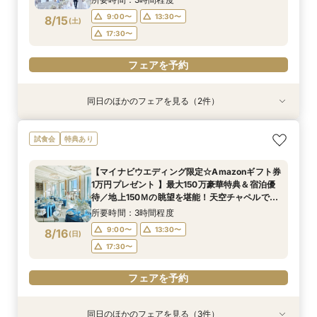
フェアを予約
フェアを予約
フェアを予約
フェアを予約
9:00〜
13:30〜
8/15
(
土
)
17:30〜
フェアを予約
同日のほかのフェアを見る（2件）
試食会
試食会
特典あり
特典あり
【ドレス1着プレゼント】地上150mチャペルで叶
【2名～少人数婚】大阪駅直結◆地上150mの絶
試食会
特典あり
う憧れ花嫁体験
景×美食で叶える上質プライベートウエディング
所要時間：3時間程度
所要時間：3時間程度
【マイナビウエディング限定☆Amazonギフト券
9:00〜
9:00〜
13:30〜
13:30〜
1万円プレゼント 】最大150万豪華特典＆宿泊優
8/15
8/15
待／地上150Ｍの眺望を堪能！天空チャペルで感
(
(
土
土
)
)
17:30〜
17:30〜
動挙式&上質貸切体験*BIGフェア
所要時間：3時間程度
フェアを予約
フェアを予約
9:00〜
13:30〜
8/16
(
日
)
17:30〜
フェアを予約
同日のほかのフェアを見る（3件）
試食会
試食会
試食会
特典あり
特典あり
特典あり