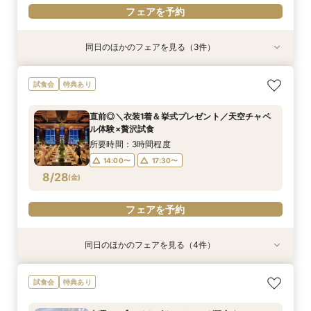
フェアを予約
同日のほかのフェアを見る（3件）
試食会
試食会
試食会
特典あり
特典あり
特典あり
当日予約OK！絶景*天空チャペル&上質空間体験
【平日夜限定】地上150m絶景ナイトウェディン
当日◎【2名～OK！少人数婚】大阪駅直結*絶景
試食会
特典あり
*模擬挙式×安心相談会×人気ドレス特典×豪華試
グ×クイック相談会
チャペル×相談会
食
所要時間：2時間程度
所要時間：3時間程度
直前◎＼衣装1着＆挙式プレゼント／天空チャペ
所要時間：3時間程度
14:00〜
17:30〜
17:30〜
ル体験×贅沢試食
10:00〜
8/27
8/27
8/27
(
(
(
木
木
木
)
)
)
所要時間：3時間程度
14:00〜
17:30〜
フェアを予約
フェアを予約
フェアを予約
8/28
(
金
)
フェアを予約
同日のほかのフェアを見る（4件）
試食会
試食会
試食会
試食会
特典あり
特典あり
特典あり
特典あり
当日予約OK！絶景*天空チャペル&上質空間体験
当日◎【2名～OK！少人数婚】大阪駅直結*絶景
【平日夜限定】地上150m絶景ナイトウェディン
【平日人気◆最大140万優待】絶景チャペル×全
試食会
特典あり
*模擬挙式×安心相談会×人気ドレス特典×豪華試
チャペル×相談会
グ×クイック相談会
館開放×絶品試食
食
所要時間：3時間程度
所要時間：2時間程度
所要時間：3時間程度