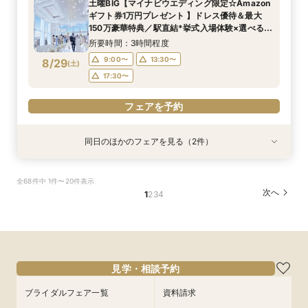
土曜BIG【マイナビウエディング限定☆Amazon
所要時間：3時間程度
14:00〜
14:00〜
17:30〜
17:30〜
17:30〜
ギフト券1万円プレゼント 】ドレス優待＆最大
10:00〜
8/28
8/28
8/28
8/28
150万豪華特典／駅直結*挙式入場体験×選べる2
(
(
(
(
金
金
金
金
)
)
)
)
つの会場見学
所要時間：3時間程度
フェアを予約
フェアを予約
フェアを予約
フェアを予約
9:00〜
13:30〜
8/29
(
土
)
17:30〜
フェアを予約
同日のほかのフェアを見る（2件）
試食会
試食会
特典あり
特典あり
【ドレス1着プレゼント】地上150mチャペルで叶
【2名～少人数婚】大阪駅直結◆地上150mの絶
全68件中 1件〜20件表示
う憧れ花嫁体験
景×美食で叶える上質プライベートウエディング
次へ
1
2
3
4
所要時間：3時間程度
所要時間：3時間程度
9:00〜
9:00〜
13:30〜
13:30〜
8/29
8/29
(
(
土
土
)
)
17:30〜
17:30〜
フェアを予約
フェアを予約
見学・相談予約
ブライダルフェア一覧
資料請求