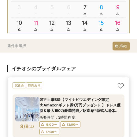
3
4
5
6
7
8
9
10
11
12
13
14
15
16
条件未選択
絞り込む
イチオシのブライダルフェア
試食会
特典あり
残1*土曜BIG【マイナビウエディング限定
☆Amazonギフト券1万円プレゼント 】ドレス優
待＆最大150万豪華特典／駅直結*挙式入場体験×
選べる2つの会場見学
所要時間：3時間程度
9:00〜
13:00〜
8/8
(
土
)
17:30〜