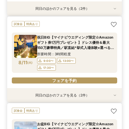
同日のほかのフェアを見る（2件）
特典あり
試食会
特典あり
【初めてでも安心】地上150m*天空チャペル×三
＼地上150mからの絶景＆演出まるごと体験／貸
試食会
特典あり
ツ星試食*相談会
切空間*全館ALL見学×シェフ監修豪華試食
所要時間：3時間程度
所要時間：3時間程度
祝日BIG【マイナビウエディング限定☆Amazon
14:00〜
14:00〜
17:30〜
17:30〜
ギフト券1万円プレゼント 】ドレス優待＆最大
8/10
8/10
150万豪華特典／駅直結*挙式入場体験×選べる2
(
(
月
月
)
)
つの会場見学
所要時間：3時間程度
フェアを予約
フェアを予約
9:00〜
13:00〜
8/11
(
火
)
17:30〜
フェアを予約
同日のほかのフェアを見る（2件）
試食会
試食会
特典あり
特典あり
【ドレス1着プレゼント】地上150mチャペルで叶
【2名～少人数婚】大阪駅直結◆地上150mの絶
試食会
特典あり
う憧れ花嫁体験
景×美食で叶える上質プライベートウエディング
所要時間：3時間程度
所要時間：3時間程度
お盆BIG【マイナビウエディング限定☆Amazon
9:00〜
9:00〜
13:00〜
13:00〜