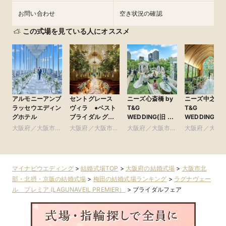
お問い合わせ
空き状況の確認
この式場を見ている人にオススメ
アルモニーアンブ
セントグレース
ニーズ心斎橋 by
ニーズ中之島 b
ラッセウエディン
ヴィラ ●ベスト
T&G
T&G
グホテル
ブライダル グ
WEDDING(旧 ア
WEDDING(旧
ループ
ルモニーアンブ
アーセンティ
大阪府／大阪市北
大阪府／大阪市南
大阪府／大阪市南
大阪府／大阪
ラッセイットハウ
賓館 大阪)
部・北摂・京阪
部・東大阪
部・東大阪
部・北摂・京
ス)
マイナビウエディング
>
結婚式場TOP
>
大阪府の結婚式場
>
大阪市北
部・北摂・京阪の結婚式場
>
梅田の結婚式場ランキング
>
ラグナヴェー
ル プレミア (LAGUNAVEIL PREMIER）
>
ブライダルフェア