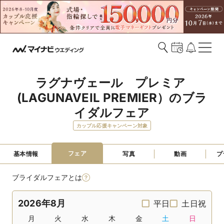
ラグナヴェール　プレミア 
(LAGUNAVEIL PREMIER）のブラ
イダルフェア
カップル応援キャンペーン対象
フェア
基本情報
写真
動画
プ
ブライダルフェアとは
2026年8月
平日
土日祝
月
火
水
木
金
土
日