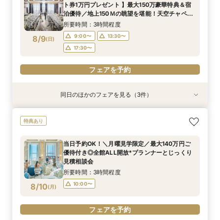
9:00〜
9:00〜
13:00〜
13:00〜
ト券1万円プレゼント 】最大150万豪華特典＆宿
8/8
8/8
泊優待／地上150Ｍの眺望を堪能！天空チャペル
(
(
土
土
)
)
17:30〜
17:30〜
で感動挙式&上質貸切体験*BIGフェア
所要時間：3時間程度
フェアを予約
フェアを予約
9:00〜
13:30〜
8/9
(
日
)
17:30〜
フェアを予約
同日のほかのフェアを見る（3件）
試食会
試食会
試食会
特典あり
特典あり
特典あり
【ドレス1着プレゼント】地上150mチャペルで叶
【2名～少人数婚】大阪駅直結*貸切空間で叶え
【料理重視*必見】料理ランクUP優待*140万特
特典あり
う憧れ花嫁体験
る洗練W
典×天空チャペル
所要時間：3時間程度
所要時間：3時間程度
所要時間：3時間程度
当日予約OK！＼月曜見学限定／最大140万円ご
9:00〜
9:00〜
9:00〜
13:30〜
13:30〜
13:30〜
優待付き◎全館ALL開放*プランナーとじっくり
8/9
8/9
8/9
見積相談会
(
(
(
日
日
日
)
)
)
17:30〜
17:30〜
17:30〜
所要時間：3時間程度
フェアを予約
フェアを予約
フェアを予約
10:00〜
8/10
(
月
)
フェアを予約