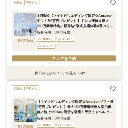
当日予約OK！絶景*天空チャペル&上質空間体験
当日◎【2名～OK！少人数婚】大阪駅直結*絶景
【平日夜限定】地上150m絶景ナイトウェディン
【平日人気◆最大140万優待】絶景チャペル×全
試食会
特典あり
*模擬挙式×安心相談会×人気ドレス特典×豪華試
チャペル×相談会
グ×クイック相談会
館開放×絶品試食
食
所要時間：3時間程度
所要時間：2時間程度
所要時間：3時間程度
土曜BIG【マイナビウエディング限定☆Amazon
所要時間：3時間程度
14:00〜
14:00〜
17:30〜
17:30〜
17:30〜
ギフト券1万円プレゼント 】ドレス優待＆最大
10:00〜
8/21
8/21
8/21
8/21
150万豪華特典／駅直結*挙式入場体験×選べる2
(
(
(
(
金
金
金
金
)
)
)
)
つの会場見学
所要時間：3時間程度
フェアを予約
フェアを予約
フェアを予約
フェアを予約
9:00〜
13:30〜
8/22
(
土
)
17:30〜
フェアを予約
同日のほかのフェアを見る（2件）
試食会
試食会
特典あり
特典あり
【ドレス1着プレゼント】地上150mチャペルで叶
【2名～少人数婚】大阪駅直結◆地上150mの絶
試食会
特典あり
う憧れ花嫁体験
景×美食で叶える上質プライベートウエディング
所要時間：3時間程度
所要時間：3時間程度
【マイナビウエディング限定☆Amazonギフト券
9:00〜
9:00〜
13:30〜
13:30〜
1万円プレゼント 】最大150万豪華特典＆宿泊優
8/22
8/22
待／地上150Ｍの眺望を堪能！天空チャペルで感
(
(
土
土
)
)
17:30〜
17:30〜
動挙式&上質貸切体験*BIGフェア
所要時間：3時間程度
フェアを予約
フェアを予約
9:00〜
13:00〜
8/23
(
日
)