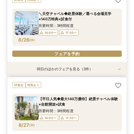
ザート試食*相談会
切空間*全館ALL見学×パティシエ特製デザート
試食
所要時間：3時間程度
＼天空チャペル◆絶景体験／選べる会場見学
所要時間：3時間程度
14:00〜
17:30〜
×140万特典×試食付
14:00〜
17:30〜
8/24
8/24
(
(
月
月
)
)
所要時間：3時間程度
14:00〜
17:30〜
フェアを予約
フェアを予約
8/26
(
水
)
フェアを予約
同日のほかのフェアを見る（3件）
試食会
試食会
試食会
特典あり
特典あり
特典あり
当日予約OK！絶景*天空チャペル&上質空間体験
当日◎【2名～OK！少人数婚】大阪駅直結*絶景
【平日夜限定】地上150m絶景ナイトウェディン
試食会
特典あり
*模擬挙式×安心相談会×人気ドレス特典×豪華試
チャペル×相談会
グ×クイック相談会
食
所要時間：3時間程度
所要時間：2時間程度
【平日人気◆最大140万優待】絶景チャペル体験
所要時間：3時間程度
14:00〜
17:30〜
17:30〜
×全館開放×試食
10:00〜
8/26
8/26
8/26
(
(
(
水
水
水
)
)
)
所要時間：3時間程度
14:00〜
17:30〜
フェアを予約
フェアを予約
フェアを予約
8/27
(
木
)