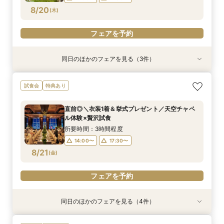
フェアを予約
フェアを予約
フェアを予約
8/20
(
木
)
フェアを予約
同日のほかのフェアを見る（3件）
試食会
試食会
試食会
特典あり
特典あり
特典あり
当日予約OK！絶景*天空チャペル&上質空間体験
当日◎【2名～OK！少人数婚】大阪駅直結*絶景
【平日夜限定】地上150m絶景ナイトウェディン
試食会
特典あり
*模擬挙式×安心相談会×人気ドレス特典×豪華試
チャペル×相談会
グ×クイック相談会
食
所要時間：3時間程度
所要時間：2時間程度
直前◎＼衣装1着＆挙式プレゼント／天空チャペ
所要時間：3時間程度
14:00〜
17:30〜
17:30〜
ル体験×贅沢試食
10:00〜
8/20
8/20
8/20
(
(
(
木
木
木
)
)
)
所要時間：3時間程度
14:00〜
17:30〜
フェアを予約
フェアを予約
フェアを予約
8/21
(
金
)
フェアを予約
同日のほかのフェアを見る（4件）
試食会
試食会
試食会
試食会
特典あり
特典あり
特典あり
特典あり