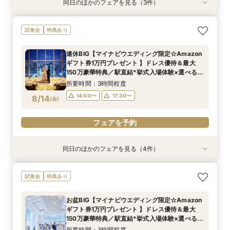
同日のほかのフェアを見る（3件）
試食会
試食会
試食会
特典あり
特典あり
特典あり
当日予約OK！絶景*天空チャペル&上質空間体験
【平日夜限定】地上150m絶景ナイトウェディン
当日◎【2名～OK！少人数婚】大阪駅直結*絶景
試食会
特典あり
*模擬挙式×安心相談会×人気ドレス特典×豪華試
グ×クイック相談会
チャペル×相談会
食
所要時間：2時間程度
所要時間：3時間程度
連休BIG【マイナビウエディング限定☆Amazon
所要時間：3時間程度
14:00〜
17:30〜
17:30〜
ギフト券1万円プレゼント 】ドレス優待＆最大
10:00〜
8/13
8/13
8/13
150万豪華特典／駅直結*挙式入場体験×選べる2
(
(
(
木
木
木
)
)
)
つの会場見学
所要時間：3時間程度
フェアを予約
フェアを予約
フェアを予約
14:00〜
17:30〜
8/14
(
金
)
フェアを予約
同日のほかのフェアを見る（4件）
試食会
試食会
試食会
試食会
特典あり
特典あり
特典あり
特典あり
当日予約OK！絶景*天空チャペル&上質空間体験
当日◎【2名～OK！少人数婚】大阪駅直結*絶景
【平日夜限定】地上150m絶景ナイトウェディン
【平日人気◆最大140万優待】絶景チャペル×全
試食会
特典あり
*模擬挙式×安心相談会×人気ドレス特典×豪華試
チャペル×相談会
グ×クイック相談会
館開放×絶品試食
食
所要時間：3時間程度
所要時間：2時間程度
所要時間：3時間程度
お盆BIG【マイナビウエディング限定☆Amazon
所要時間：3時間程度
14:00〜
14:00〜
17:30〜
17:30〜
17:30〜
ギフト券1万円プレゼント 】ドレス優待＆最大
10:00〜
8/14
8/14
8/14
8/14
150万豪華特典／駅直結*挙式入場体験×選べる2
(
(
(
(
金
金
金
金
)
)
)
)
つの会場見学
所要時間：3時間程度