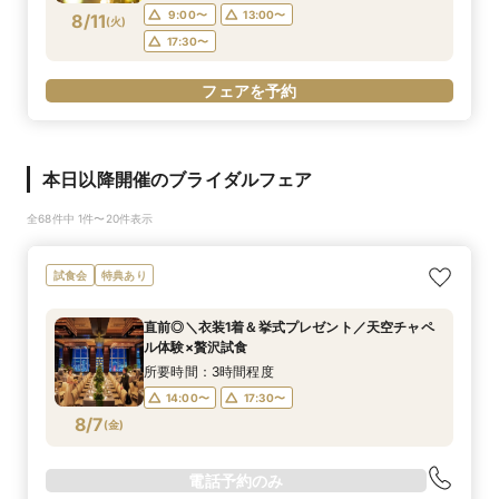
9:00〜
13:00〜
8/11
(
火
)
17:30〜
フェアを予約
本日以降開催のブライダルフェア
全68件中 1件〜20件表示
試食会
特典あり
直前◎＼衣装1着＆挙式プレゼント／天空チャペ
ル体験×贅沢試食
所要時間：3時間程度
14:00〜
17:30〜
8/7
(
金
)
電話予約のみ