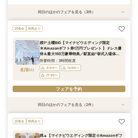
同日のほかのフェアを見る（3件）
試食会
試食会
試食会
特典あり
特典あり
特典あり
当日◎【2名～OK！少人数婚】大阪駅直結*絶景
【平日夜限定】地上150m絶景ナイトウェディン
【平日人気◆最大140万優待】絶景チャペル×全
試食会
特典あり
チャペル×相談会
グ×クイック相談会
館開放×絶品試食
所要時間：3時間程度
所要時間：2時間程度
所要時間：3時間程度
残1*土曜BIG【マイナビウエディング限定
14:00〜
14:00〜
17:30〜
17:30〜
17:30〜
☆Amazonギフト券1万円プレゼント 】ドレス優
8/7
8/7
8/7
待＆最大150万豪華特典／駅直結*挙式入場体験×
(
(
(
金
金
金
)
)
)
選べる2つの会場見学
所要時間：3時間程度
9:00〜
13:00〜
8/8
電話予約のみ
電話予約のみ
電話予約のみ
(
土
)
17:30〜
フェアを予約
同日のほかのフェアを見る（2件）
試食会
試食会
特典あり
特典あり
【ドレス1着プレゼント】地上150mチャペルで叶
【2名～少人数婚】大阪駅直結◆地上150mの絶
試食会
特典あり
う憧れ花嫁体験
景×美食で叶える上質プライベートウエディング
所要時間：3時間程度
所要時間：3時間程度
残▲【マイナビウエディング限定☆Amazonギフ