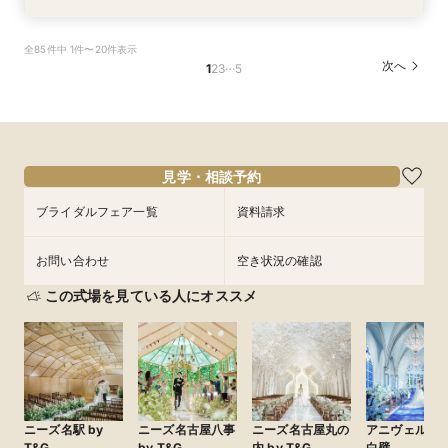
【憧れのガーデン挙式】所要90分の相談会★お
【初めての見学限定！1件目のご来館で特別特典
全85件中 1件〜20件表示
得なプラン紹介も！試着体験付き♪
あり♪】ウエディング診断＆お料理試食フェア
…
次へ
1
2
3
5
所要時間：1時間30分程度
所要時間：3時間程度
10:00〜
9:30〜
13:30〜
15:30〜
8/27
8/27
(
(
木
木
)
)
15:30〜
フェアを予約
フェアを予約
見学・相談予約
ブライダルフェア一覧
資料請求
お問い合わせ
空き状況の確認
この式場を見ている人にオススメ
ニーズ名駅 by
ニーズ名古屋八事
ニーズ名古屋丸の
アニヴェルセ
T&G
by T&G
内 by T&G
白壁