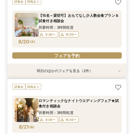
パパママ婚、マタニティでも安心♪ソファでゆっ
【60分クイック相談会】結婚式準備が丸わか
【憧れのガーデン挙式】所要90分の相談会★お
試食会
特典あり
たり見学試食付き相談会
り！試食チケット付
得なプラン紹介も！試着体験付き♪
所要時間：3時間程度
所要時間：1時間程度
所要時間：1時間30分程度
【15名～貸切可】おもてなし少人数会食プラン＆
10:00〜
10:00〜
9:30〜
15:30〜
13:30〜
13:30〜
試食付き相談会
8/19
8/19
8/19
(
(
(
水
水
水
)
)
)
15:30〜
15:30〜
所要時間：3時間程度
9:30〜
15:30〜
フェアを予約
フェアを予約
フェアを予約
8/20
(
木
)
フェアを予約
同日のほかのフェアを見る（2件）
衣装試着
試食会
特典あり
特典あり
【憧れのガーデン挙式】所要90分の相談会★お
【初めての見学限定！1件目のご来館で特別特典
試食会
特典あり
得なプラン紹介も！試着体験付き♪
あり♪】ウエディング診断＆お料理試食フェア
所要時間：1時間30分程度
所要時間：3時間程度
ロマンティックなナイトウエディングフェア★試
10:00〜
9:30〜
13:30〜
15:30〜
食付き相談会
8/20
8/20
(
(
木
木
)
)
15:30〜
所要時間：3時間程度
9:30〜
15:30〜
フェアを予約
フェアを予約
8/21
(
金
)