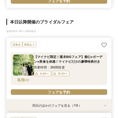
フェアを予約
本日以降開催のブライダルフェア
全85件中 1件〜20件表示
試食会
特典あり
【マイナビ限定！週末BIGフェア】都心×ガーデ
ン×美食を体感！マイナビだけの豪華特典付き
所要時間：3時間程度
9:30〜
15:30〜
8/8
(
土
)
フェアを予約
同日のほかのフェアを見る（7件）
試食会
試食会
試食会
特典あり
試食会
衣装試着
試食会
特典あり
特典あり
特典あり
特典あり
特典あり
特典あり