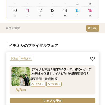
10
11
12
13
14
15
16
条件未選択
絞り込む
イチオシのブライダルフェア
試食会
特典あり
【マイナビ限定！週末BIGフェア】都心×ガーデ
ン×美食を体感！マイナビだけの豪華特典付き
所要時間：3時間程度
9:30〜
15:30〜
8/8
(
土
)
フェアを予約