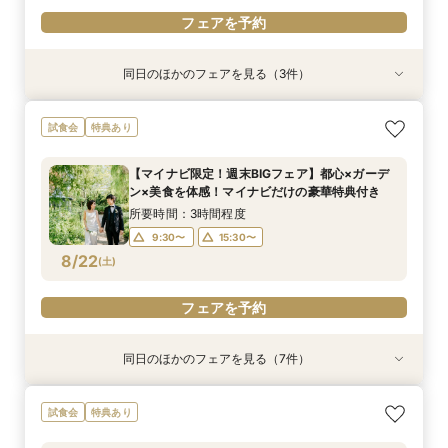
フェアを予約
同日のほかのフェアを見る（3件）
試食会
試食会
衣装試着
特典あり
特典あり
特典あり
ペットと一緒に叶える挙式セレモニー相談会♪試
【1.5次会におすすめ！】豪華試食+見積+相談を
【憧れのガーデン挙式】所要90分の相談会★お
試食会
特典あり
食＆見学付き
１日で完結！
得なプラン紹介も！試着体験付き♪
所要時間：3時間程度
所要時間：3時間程度
所要時間：1時間30分程度
【マイナビ限定！週末BIGフェア】都心×ガーデ
10:00〜
9:30〜
9:30〜
15:30〜
15:30〜
13:30〜
ン×美食を体感！マイナビだけの豪華特典付き
8/21
8/21
8/21
(
(
(
金
金
金
)
)
)
15:30〜
所要時間：3時間程度
9:30〜
15:30〜
フェアを予約
フェアを予約
フェアを予約
8/22
(
土
)
フェアを予約
同日のほかのフェアを見る（7件）
試食会
試食会
試食会
特典あり
試食会
衣装試着
試食会
特典あり
特典あり
特典あり
特典あり
特典あり
特典あり
【15名～貸切可】おもてなし少人数会食プラン＆
パパママ婚、マタニティでも安心♪ソファでゆっ
ロマンティックなナイトウエディングフェア★試
【60分クイック相談会】結婚式準備が丸わか
【1.5次会におすすめ！】豪華試食+見積+相談を
【憧れのガーデン挙式】所要90分の相談会★お
【初めての見学限定！1件目のご来館で特別特典
試食会
特典あり
試食付き相談会
たり見学試食付き相談会
食付き相談会
り！試食チケット付
１日で完結！
得なプラン紹介も！試着体験付き♪
あり♪】ウエディング診断＆お料理試食フェア
所要時間：3時間程度
所要時間：3時間程度
所要時間：3時間程度
所要時間：1時間程度
所要時間：3時間程度
所要時間：1時間30分程度
所要時間：3時間程度