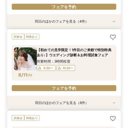
フェアを予約
同日のほかのフェアを見る（4件）
試食会
試食会
試食会
衣装試着
特典あり
特典あり
特典あり
特典あり
ペットと一緒に叶える挙式セレモニー相談会♪試
【15名～貸切可】おもてなし少人数会食プラン＆
パパママ婚、マタニティでも安心♪ソファでゆっ
【憧れのガーデン挙式】所要90分の相談会★お
試食会
特典あり
食＆見学付き
試食付き相談会
たり見学試食付き相談会
得なプラン紹介も！試着体験付き♪
所要時間：3時間程度
所要時間：3時間程度
所要時間：3時間程度
所要時間：1時間30分程度
【初めての見学限定！1件目のご来館で特別特典
10:00〜
9:30〜
9:30〜
9:30〜
15:30〜
15:30〜
15:30〜
13:30〜
あり♪】ウエディング診断＆お料理試食フェア
8/10
8/10
8/10
8/10
(
(
(
(
月
月
月
月
)
)
)
)
15:30〜
所要時間：3時間程度
9:30〜
15:30〜
フェアを予約
フェアを予約
フェアを予約
フェアを予約
8/11
(
火
)
フェアを予約
同日のほかのフェアを見る（6件）
試食会
試食会
試食会
特典あり
試食会
衣装試着
特典あり
特典あり
特典あり
特典あり
特典あり
ペットと一緒に叶える挙式セレモニー相談会♪試
【マイナビ限定！週末BIGフェア】都心×ガーデ
パパママ婚、マタニティでも安心♪ソファでゆっ
【60分クイック相談会】結婚式準備が丸わか
【1.5次会におすすめ！】豪華試食+見積+相談を
【憧れのガーデン挙式】所要90分の相談会★お
試食会
特典あり
食＆見学付き
ン×美食を体感！マイナビだけの豪華特典付き
たり見学試食付き相談会
り！試食チケット付
１日で完結！
得なプラン紹介も！試着体験付き♪