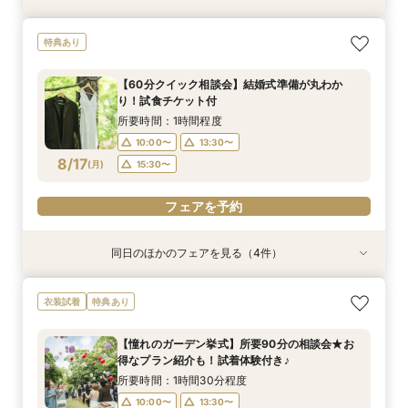
ペットと一緒に叶える挙式セレモニー相談会♪試
【マイナビ限定！週末BIGフェア】都心×ガーデ
【15名～貸切可】おもてなし少人数会食プラン＆
ロマンティックなナイトウエディングフェア★試
【60分クイック相談会】結婚式準備が丸わか
【1.5次会におすすめ！】豪華試食+見積+相談を
【憧れのガーデン挙式】所要90分の相談会★お
特典あり
食＆見学付き
ン×美食を体感！マイナビだけの豪華特典付き
試食付き相談会
食付き相談会
り！試食チケット付
１日で完結！
得なプラン紹介も！試着体験付き♪
所要時間：3時間程度
所要時間：3時間程度
所要時間：3時間程度
所要時間：3時間程度
所要時間：1時間程度
所要時間：3時間程度
所要時間：1時間30分程度
【60分クイック相談会】結婚式準備が丸わか
10:00〜
10:00〜
9:30〜
9:30〜
9:30〜
9:30〜
9:30〜
15:30〜
15:30〜
15:30〜
15:30〜
13:30〜
15:30〜
13:30〜
り！試食チケット付
8/16
8/16
8/16
8/16
8/16
8/16
8/16
(
(
(
(
(
(
(
日
日
日
日
日
日
日
)
)
)
)
)
)
)
15:30〜
15:30〜
所要時間：1時間程度
10:00〜
13:30〜
フェアを予約
フェアを予約
フェアを予約
フェアを予約
フェアを予約
フェアを予約
フェアを予約
8/17
(
月
)
15:30〜
フェアを予約
同日のほかのフェアを見る（4件）
試食会
試食会
試食会
衣装試着
特典あり
特典あり
特典あり
特典あり
ペットと一緒に叶える挙式セレモニー相談会♪試
【15名～貸切可】おもてなし少人数会食プラン＆
パパママ婚、マタニティでも安心♪ソファでゆっ
【憧れのガーデン挙式】所要90分の相談会★お
衣装試着
特典あり
食＆見学付き
試食付き相談会
たり見学試食付き相談会
得なプラン紹介も！試着体験付き♪
所要時間：3時間程度
所要時間：3時間程度
所要時間：3時間程度
所要時間：1時間30分程度
【憧れのガーデン挙式】所要90分の相談会★お
10:00〜
9:30〜
9:30〜
9:30〜
15:30〜
15:30〜
15:30〜
13:30〜
得なプラン紹介も！試着体験付き♪
8/17
8/17
8/17
8/17
(
(
(
(
月
月
月
月
)
)
)
)
15:30〜
所要時間：1時間30分程度
10:00〜
13:30〜