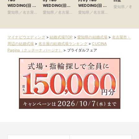
WEDDING(旧 イ
WEDDING(旧
WEDDING(旧 ト
愛知県／名古
ンフィニート 名
アーヴェリール迎
リフォーリア
愛知県／名古屋
愛知県／名古屋
愛知県／名古屋
市・周辺
古屋)
賓館 名古屋)
NAGOYA)
市・周辺
市・周辺
市・周辺
マイナビウエディング
>
結婚式場TOP
>
愛知県の結婚式場
>
名古屋市・
周辺の結婚式場
>
名古屋の結婚式場ランキング
>
CUCINA
Pagina（クッチーナ パージナ）
>
ブライダルフェア