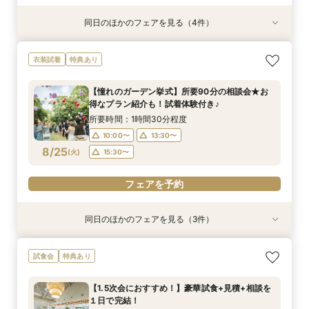
同日のほかのフェアを見る（4件）
試食会
試食会
試食会
衣装試着
特典あり
特典あり
特典あり
特典あり
ペットと一緒に叶える挙式セレモニー相談会♪試
【15名～貸切可】おもてなし少人数会食プラン＆
パパママ婚、マタニティでも安心♪ソファでゆっ
【憧れのガーデン挙式】所要90分の相談会★お
衣装試着
特典あり
食＆見学付き
試食付き相談会
たり見学試食付き相談会
得なプラン紹介も！試着体験付き♪
所要時間：3時間程度
所要時間：3時間程度
所要時間：3時間程度
所要時間：1時間30分程度
【憧れのガーデン挙式】所要90分の相談会★お
10:00〜
9:30〜
9:30〜
9:30〜
15:30〜
15:30〜
15:30〜
13:30〜
得なプラン紹介も！試着体験付き♪
8/24
8/24
8/24
8/24
(
(
(
(
月
月
月
月
)
)
)
)
15:30〜
所要時間：1時間30分程度
10:00〜
13:30〜
フェアを予約
フェアを予約
フェアを予約
フェアを予約
8/25
(
火
)
15:30〜
フェアを予約
同日のほかのフェアを見る（3件）
試食会
特典あり
試食会
特典あり
特典あり
ペットと一緒に叶える挙式セレモニー相談会♪試
【60分クイック相談会】結婚式準備が丸わか
【初めての見学限定！1件目のご来館で特別特典
試食会
特典あり
食＆見学付き
り！試食チケット付
あり♪】ウエディング診断＆お料理試食フェア
所要時間：3時間程度
所要時間：1時間程度
所要時間：3時間程度
【1.5次会におすすめ！】豪華試食+見積+相談を
10:00〜
9:30〜
9:30〜
15:30〜
13:30〜
15:30〜
１日で完結！