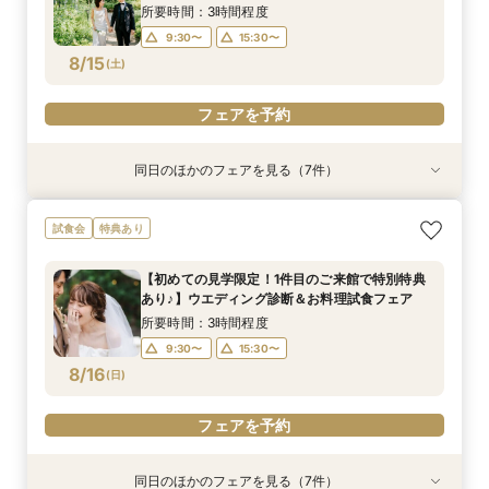
8/14
8/14
8/14
(
(
(
金
金
金
)
)
)
15:30〜
所要時間：3時間程度
9:30〜
15:30〜
フェアを予約
フェアを予約
フェアを予約
8/15
(
土
)
フェアを予約
同日のほかのフェアを見る（7件）
試食会
試食会
試食会
特典あり
試食会
衣装試着
試食会
特典あり
特典あり
特典あり
特典あり
特典あり
特典あり
【15名～貸切可】おもてなし少人数会食プラン＆
パパママ婚、マタニティでも安心♪ソファでゆっ
ロマンティックなナイトウエディングフェア★試
【60分クイック相談会】結婚式準備が丸わか
【1.5次会におすすめ！】豪華試食+見積+相談を
【憧れのガーデン挙式】所要90分の相談会★お
【初めての見学限定！1件目のご来館で特別特典
試食会
特典あり
試食付き相談会
たり見学試食付き相談会
食付き相談会
り！試食チケット付
１日で完結！
得なプラン紹介も！試着体験付き♪
あり♪】ウエディング診断＆お料理試食フェア
所要時間：3時間程度
所要時間：3時間程度
所要時間：3時間程度
所要時間：1時間程度
所要時間：3時間程度
所要時間：1時間30分程度
所要時間：3時間程度
【初めての見学限定！1件目のご来館で特別特典
10:00〜
10:00〜
9:30〜
9:30〜
9:30〜
9:30〜
9:30〜
15:30〜
15:30〜
15:30〜
13:30〜
15:30〜
13:30〜
15:30〜
あり♪】ウエディング診断＆お料理試食フェア
8/15
8/15
8/15
8/15
8/15
8/15
8/15
(
(
(
(
(
(
(
土
土
土
土
土
土
土
)
)
)
)
)
)
)
15:30〜
15:30〜
所要時間：3時間程度
9:30〜
15:30〜
フェアを予約
フェアを予約
フェアを予約
フェアを予約
フェアを予約
フェアを予約
フェアを予約
8/16
(
日
)
フェアを予約
同日のほかのフェアを見る（7件）
試食会
試食会
試食会
試食会
特典あり
試食会
衣装試着
特典あり
特典あり
特典あり
特典あり
特典あり
特典あり