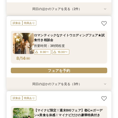
同日のほかのフェアを見る（2件）
衣装試着
試食会
特典あり
特典あり
【憧れのガーデン挙式】所要90分の相談会★お
【初めての見学限定！1件目のご来館で特別特典
試食会
特典あり
得なプラン紹介も！試着体験付き♪
あり♪】ウエディング診断＆お料理試食フェア
所要時間：1時間30分程度
所要時間：3時間程度
ロマンティックなナイトウエディングフェア★試
10:00〜
9:30〜
13:30〜
15:30〜
食付き相談会
8/13
8/13
(
(
木
木
)
)
15:30〜
所要時間：3時間程度
9:30〜
15:30〜
フェアを予約
フェアを予約
8/14
(
金
)
フェアを予約
同日のほかのフェアを見る（3件）
試食会
試食会
衣装試着
特典あり
特典あり
特典あり
ペットと一緒に叶える挙式セレモニー相談会♪試
【1.5次会におすすめ！】豪華試食+見積+相談を
【憧れのガーデン挙式】所要90分の相談会★お
試食会
特典あり
食＆見学付き
１日で完結！
得なプラン紹介も！試着体験付き♪
所要時間：3時間程度
所要時間：3時間程度
所要時間：1時間30分程度
【マイナビ限定！週末BIGフェア】都心×ガーデ
10:00〜
9:30〜
9:30〜
15:30〜
15:30〜
13:30〜
ン×美食を体感！マイナビだけの豪華特典付き