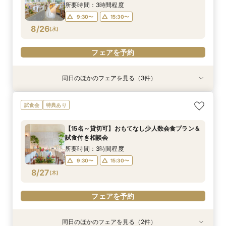
8/25
8/25
8/25
(
(
(
火
火
火
)
)
)
15:30〜
所要時間：3時間程度
9:30〜
15:30〜
フェアを予約
フェアを予約
フェアを予約
8/26
(
水
)
フェアを予約
同日のほかのフェアを見る（3件）
試食会
特典あり
衣装試着
特典あり
特典あり
パパママ婚、マタニティでも安心♪ソファでゆっ
【60分クイック相談会】結婚式準備が丸わか
【憧れのガーデン挙式】所要90分の相談会★お
試食会
特典あり
たり見学試食付き相談会
り！試食チケット付
得なプラン紹介も！試着体験付き♪
所要時間：3時間程度
所要時間：1時間程度
所要時間：1時間30分程度
【15名～貸切可】おもてなし少人数会食プラン＆
10:00〜
10:00〜
9:30〜
15:30〜
13:30〜
13:30〜
試食付き相談会
8/26
8/26
8/26
(
(
(
水
水
水
)
)
)
15:30〜
15:30〜
所要時間：3時間程度
9:30〜
15:30〜
フェアを予約
フェアを予約
フェアを予約
8/27
(
木
)
フェアを予約
同日のほかのフェアを見る（2件）
衣装試着
試食会
特典あり
特典あり