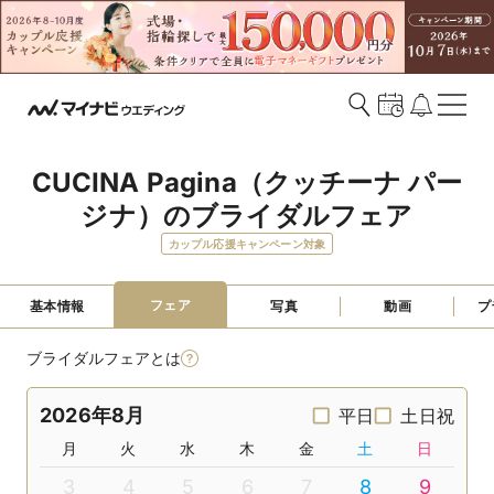
CUCINA Pagina（クッチーナ パー
ジナ）のブライダルフェア
カップル応援キャンペーン対象
フェア
基本情報
写真
動画
プ
ブライダルフェアとは
2026年8月
平日
土日祝
月
火
水
木
金
土
日
3
4
5
6
7
8
9