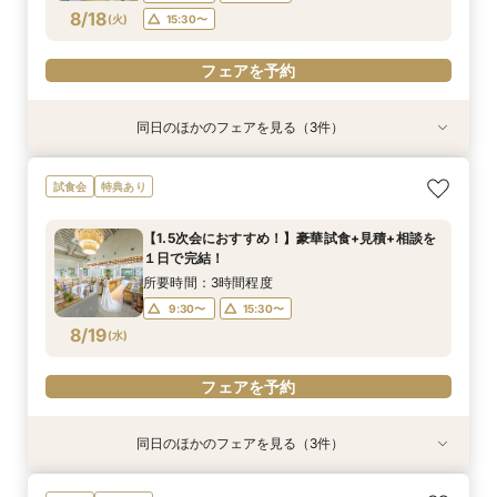
フェアを予約
フェアを予約
フェアを予約
フェアを予約
8/18
(
火
)
15:30〜
フェアを予約
同日のほかのフェアを見る（3件）
試食会
特典あり
試食会
特典あり
特典あり
ペットと一緒に叶える挙式セレモニー相談会♪試
【60分クイック相談会】結婚式準備が丸わか
【初めての見学限定！1件目のご来館で特別特典
試食会
特典あり
食＆見学付き
り！試食チケット付
あり♪】ウエディング診断＆お料理試食フェア
所要時間：3時間程度
所要時間：1時間程度
所要時間：3時間程度
【1.5次会におすすめ！】豪華試食+見積+相談を
10:00〜
9:30〜
9:30〜
15:30〜
13:30〜
15:30〜
１日で完結！
8/18
8/18
8/18
(
(
(
火
火
火
)
)
)
15:30〜
所要時間：3時間程度
9:30〜
15:30〜
フェアを予約
フェアを予約
フェアを予約
8/19
(
水
)
フェアを予約
同日のほかのフェアを見る（3件）
試食会
特典あり
衣装試着
特典あり
特典あり