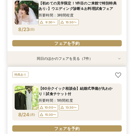
【初めての見学限定！1件目のご来館で特別特典
10:00〜
10:00〜
9:30〜
9:30〜
9:30〜
9:30〜
9:30〜
15:30〜
15:30〜
15:30〜
13:30〜
15:30〜
13:30〜
15:30〜
あり♪】ウエディング診断＆お料理試食フェア
8/22
8/22
8/22
8/22
8/22
8/22
8/22
(
(
(
(
(
(
(
土
土
土
土
土
土
土
)
)
)
)
)
)
)
15:30〜
15:30〜
所要時間：3時間程度
9:30〜
15:30〜
フェアを予約
フェアを予約
フェアを予約
フェアを予約
フェアを予約
フェアを予約
フェアを予約
8/23
(
日
)
フェアを予約
同日のほかのフェアを見る（7件）
試食会
試食会
試食会
試食会
特典あり
試食会
衣装試着
特典あり
特典あり
特典あり
特典あり
特典あり
特典あり
ペットと一緒に叶える挙式セレモニー相談会♪試
【マイナビ限定！週末BIGフェア】都心×ガーデ
【15名～貸切可】おもてなし少人数会食プラン＆
ロマンティックなナイトウエディングフェア★試
【60分クイック相談会】結婚式準備が丸わか
【1.5次会におすすめ！】豪華試食+見積+相談を
【憧れのガーデン挙式】所要90分の相談会★お
特典あり
食＆見学付き
ン×美食を体感！マイナビだけの豪華特典付き
試食付き相談会
食付き相談会
り！試食チケット付
１日で完結！
得なプラン紹介も！試着体験付き♪
所要時間：3時間程度
所要時間：3時間程度
所要時間：3時間程度
所要時間：3時間程度
所要時間：1時間程度
所要時間：3時間程度
所要時間：1時間30分程度
【60分クイック相談会】結婚式準備が丸わか
10:00〜
10:00〜
9:30〜
9:30〜
9:30〜
9:30〜
9:30〜
15:30〜
15:30〜
15:30〜
15:30〜
13:30〜
15:30〜
13:30〜
り！試食チケット付
8/23
8/23
8/23
8/23
8/23
8/23
8/23
(
(
(
(
(
(
(
日
日
日
日
日
日
日
)
)
)
)
)
)
)
15:30〜
15:30〜
所要時間：1時間程度
10:00〜
13:30〜
フェアを予約
フェアを予約
フェアを予約
フェアを予約
フェアを予約
フェアを予約
フェアを予約
8/24
(
月
)
15:30〜
フェアを予約