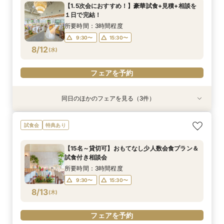
所要時間：3時間程度
所要時間：3時間程度
所要時間：3時間程度
所要時間：1時間程度
所要時間：3時間程度
所要時間：1時間30分程度
【1.5次会におすすめ！】豪華試食+見積+相談を
10:00〜
10:00〜
9:30〜
9:30〜
9:30〜
9:30〜
15:30〜
15:30〜
15:30〜
13:30〜
15:30〜
13:30〜
１日で完結！
8/11
8/11
8/11
8/11
8/11
8/11
(
(
(
(
(
(
火
火
火
火
火
火
)
)
)
)
)
)
15:30〜
15:30〜
所要時間：3時間程度
9:30〜
15:30〜
フェアを予約
フェアを予約
フェアを予約
フェアを予約
フェアを予約
フェアを予約
8/12
(
水
)
フェアを予約
同日のほかのフェアを見る（3件）
試食会
特典あり
衣装試着
特典あり
特典あり
パパママ婚、マタニティでも安心♪ソファでゆっ
【60分クイック相談会】結婚式準備が丸わか
【憧れのガーデン挙式】所要90分の相談会★お
試食会
特典あり
たり見学試食付き相談会
り！試食チケット付
得なプラン紹介も！試着体験付き♪
所要時間：3時間程度
所要時間：1時間程度
所要時間：1時間30分程度
【15名～貸切可】おもてなし少人数会食プラン＆
10:00〜
10:00〜
9:30〜
15:30〜
13:30〜
13:30〜
試食付き相談会
8/12
8/12
8/12
(
(
(
水
水
水
)
)
)
15:30〜
15:30〜
所要時間：3時間程度
9:30〜
15:30〜
フェアを予約
フェアを予約
フェアを予約
8/13
(
木
)
フェアを予約