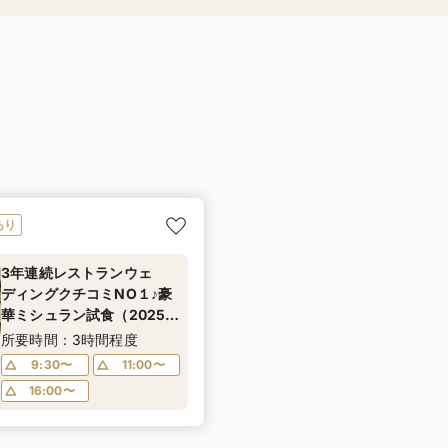
あり
3年連続レストランウェ
ディングクチコミNO１♪豪
華ミシュラン試食（2025年
パスタコンテスト受賞）体
所要時間：3時間程度
験フェア
9:30〜
11:00〜
16:00〜