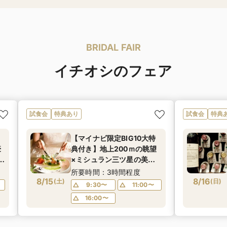
BRIDAL FAIR
イチオシのフェア
試食会
特典あり
試食会
特典
【マイナビ限定BIG10大特
豪
典付き】地上200ｍの眺望
年
×ミシュラン三ツ星の美食×
体
上質なおもてなしを体験
所要時間：3時間程度
8/15
2万円相当の豪華料理＆高
8/16
(
土
)
(
日
)
9:30〜
11:00〜
級ワインのマリアージュご
16:00〜
試食付きフェア