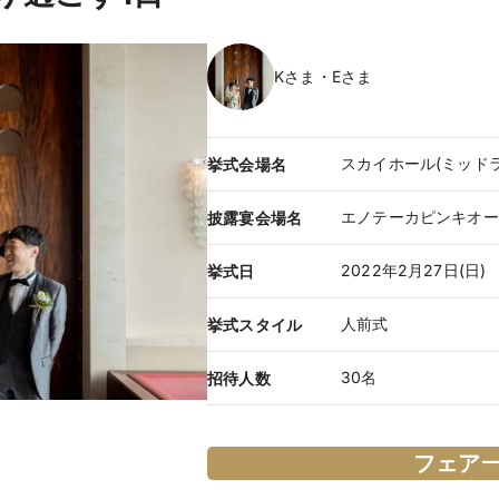
Kさま・Eさま
スカイホール(ミッドラ
挙式会場名
エノテーカピンキオー
披露宴会場名
2022年2月27日(日)
挙式日
人前式
挙式スタイル
30名
招待人数
フェア