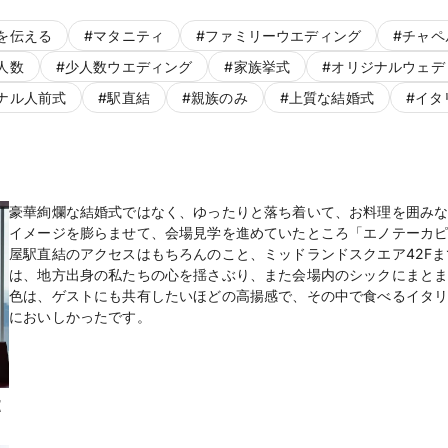
を伝える
#
マタニティ
#
ファミリーウエディング
#
チャペ
人数
#
少人数ウエディング
#
家族挙式
#
オリジナルウェデ
ナル人前式
#
駅直結
#
親族のみ
#
上質な結婚式
#
イタ
豪華絢爛な結婚式ではなく、ゆったりと落ち着いて、お料理を囲み
イメージを膨らませて、会場見学を進めていたところ「エノテーカ
屋駅直結のアクセスはもちろんのこと、ミッドランドスクエア42F
は、地方出身の私たちの心を揺さぶり、また会場内のシックにまと
色は、ゲストにも共有したいほどの高揚感で、その中で食べるイタ
においしかったです。
t