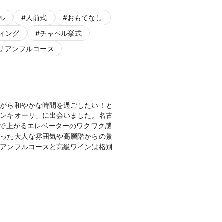
ル
#
人前式
#
おもてなし
ィング
#
チャペル挙式
リアンフルコース
ながら和やかな時間を過ごしたい！と
ピンキオーリ」に出会いました。名古
まで上がるエレベーターのワクワク感
まった大人な雰囲気や高層階からの景
リアンフルコースと高級ワインは格別