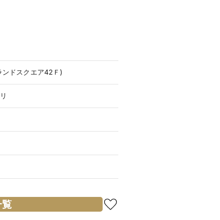
ンドスクエア42Ｆ)
リ
一覧