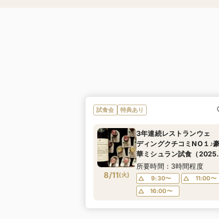
試食会
特典あり
3年連続レストランウェ
ディングクチコミNO１♪
華ミシュラン試食（2025
パスタコンテスト受賞）
所要時間：3時間程度
8/11
験フェア
(
火
)
9:30〜
11:00〜
16:00〜