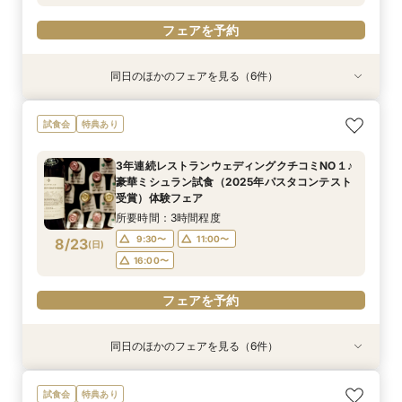
フェアを予約
同日のほかのフェアを見る（6件）
試食会
試食会
試食会
試食会
試食会
特典あり
特典あり
特典あり
特典あり
特典あり
特典あり
【満足度No1】2万円相当豪華試食付＆天空チャ
【料理重視なら】20名～貸切可◎ミシュランの
3年連続レストランウェディングクチコミNO１♪
【1.5次会相談】カジュアルリッチなWD◇眺望
【初見学がお得】好立地＆絶景！２万円相当の試
【早朝や仕事後も◎】所要90分！クイック相談
試食会
特典あり
ペル体験フェア
味を堪能！2万円相当のコース試食
豪華ミシュラン試食（2025年パスタコンテスト
と美食を堪能
食+ワイン試飲
会 お料理チケット付き♪
受賞）体験フェア
所要時間：3時間程度
所要時間：3時間程度
所要時間：3時間程度
所要時間：3時間程度
所要時間：1時間30分程度
3年連続レストランウェディングクチコミNO１♪
所要時間：3時間程度
9:30〜
9:30〜
9:30〜
9:30〜
9:30〜
13:30〜
11:00〜
11:00〜
11:00〜
11:00〜
豪華ミシュラン試食（2025年パスタコンテスト
9:30〜
11:00〜
8/22
8/22
8/22
8/22
8/22
8/22
受賞）体験フェア
(
(
(
(
(
(
土
土
土
土
土
土
)
)
)
)
)
)
16:00〜
16:00〜
16:00〜
16:00〜
16:00〜
16:00〜
所要時間：3時間程度
フェアを予約
フェアを予約
フェアを予約
フェアを予約
フェアを予約
9:30〜
11:00〜
8/23
(
日
)
フェアを予約
16:00〜
フェアを予約
同日のほかのフェアを見る（6件）
試食会
試食会
試食会
試食会
試食会
特典あり
特典あり
特典あり
特典あり
特典あり
特典あり
【満足度No1】2万円相当豪華試食付＆天空チャ
【料理重視なら】20名～貸切可◎ミシュランの
【マイナビ限定BIG10大特典付き】地上200ｍの
【1.5次会相談】カジュアルリッチなWD◇眺望
【初見学がお得】好立地＆絶景！２万円相当の試
【早朝や仕事後も◎】所要90分！クイック相談
試食会
特典あり