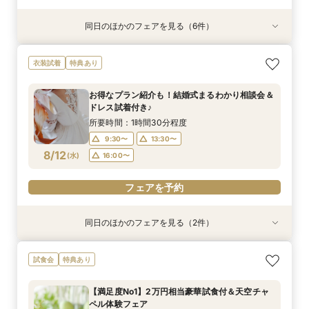
同日のほかのフェアを見る（6件）
試食会
衣装試着
試食会
試食会
試食会
特典あり
特典あり
特典あり
特典あり
特典あり
特典あり
【満足度No1】2万円相当豪華試食付＆天空チャ
お得なプラン紹介も！結婚式まるわかり相談会＆
【1.5次会相談】カジュアルリッチなWD◇眺望
【お仕事帰りに】本格ワイン×料理 試食付おも
【初見学がお得】好立地＆絶景！２万円相当の試
【早朝や仕事後も◎】所要90分！クイック相談
衣装試着
特典あり
ペル体験フェア
ドレス試着付き♪
と美食を堪能
てなし体感フェア
食+ワイン試飲
会 お料理チケット付き♪
所要時間：3時間程度
所要時間：1時間30分程度
所要時間：3時間程度
所要時間：3時間程度
所要時間：3時間程度
所要時間：1時間30分程度
お得なプラン紹介も！結婚式まるわかり相談会＆
16:00〜
9:30〜
9:30〜
9:30〜
9:30〜
9:30〜
17:00〜
13:30〜
13:30〜
11:00〜
11:00〜
11:00〜
ドレス試着付き♪
8/11
8/11
8/11
8/11
8/11
8/11
(
(
(
(
(
(
火
火
火
火
火
火
)
)
)
)
)
)
16:00〜
16:00〜
16:00〜
16:00〜
16:00〜
所要時間：1時間30分程度
9:30〜
13:30〜
フェアを予約
フェアを予約
フェアを予約
フェアを予約
フェアを予約
フェアを予約
8/12
(
水
)
16:00〜
フェアを予約
同日のほかのフェアを見る（2件）
試食会
特典あり
特典あり
【お仕事帰りに】本格ワイン×料理 試食付おも
【早朝や仕事後も◎】所要90分！クイック相談
試食会
特典あり
てなし体感フェア
会 お料理チケット付き♪
所要時間：3時間程度
所要時間：1時間30分程度
【満足度No1】2万円相当豪華試食付＆天空チャ
16:00〜
9:30〜
17:00〜
13:30〜
ペル体験フェア