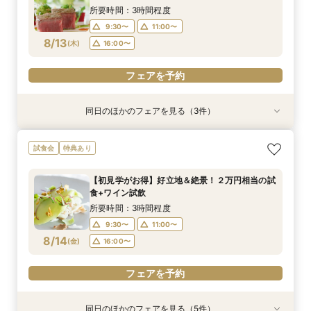
8/12
8/12
(
(
水
水
)
)
16:00〜
所要時間：3時間程度
9:30〜
11:00〜
フェアを予約
フェアを予約
8/13
(
木
)
16:00〜
フェアを予約
同日のほかのフェアを見る（3件）
衣装試着
試食会
特典あり
特典あり
特典あり
お得なプラン紹介も！結婚式まるわかり相談会＆
【お仕事帰りに】本格ワイン×料理 試食付おも
【早朝や仕事後も◎】所要90分！クイック相談
試食会
特典あり
ドレス試着付き♪
てなし体感フェア
会 お料理チケット付き♪
所要時間：1時間30分程度
所要時間：3時間程度
所要時間：1時間30分程度
【初見学がお得】好立地＆絶景！２万円相当の試
16:00〜
9:30〜
9:30〜
17:00〜
13:30〜
13:30〜
食+ワイン試飲
8/13
8/13
8/13
(
(
(
木
木
木
)
)
)
16:00〜
16:00〜
所要時間：3時間程度
9:30〜
11:00〜
フェアを予約
フェアを予約
フェアを予約
8/14
(
金
)
16:00〜
フェアを予約
同日のほかのフェアを見る（5件）
試食会
衣装試着
試食会
試食会
特典あり
特典あり
特典あり
特典あり
特典あり