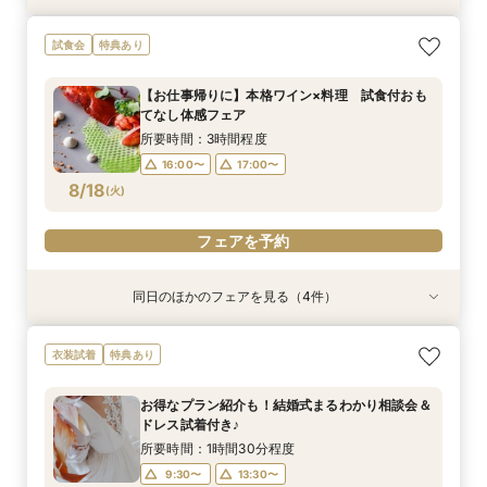
お得なプラン紹介も！結婚式まるわかり相談会＆
【お仕事帰りに】本格ワイン×料理 試食付おも
【初見学がお得】好立地＆絶景！２万円相当の試
【早朝や仕事後も◎】所要90分！クイック相談
試食会
特典あり
ドレス試着付き♪
てなし体感フェア
食+ワイン試飲
会 お料理チケット付き♪
所要時間：1時間30分程度
所要時間：3時間程度
所要時間：3時間程度
所要時間：1時間30分程度
【お仕事帰りに】本格ワイン×料理 試食付おも
16:00〜
9:30〜
9:30〜
9:30〜
17:00〜
13:30〜
13:30〜
11:00〜
てなし体感フェア
8/17
8/17
8/17
8/17
(
(
(
(
月
月
月
月
)
)
)
)
16:00〜
16:00〜
16:00〜
所要時間：3時間程度
16:00〜
17:00〜
フェアを予約
フェアを予約
フェアを予約
フェアを予約
8/18
(
火
)
フェアを予約
同日のほかのフェアを見る（4件）
衣装試着
試食会
試食会
特典あり
特典あり
特典あり
特典あり
お得なプラン紹介も！結婚式まるわかり相談会＆
3年連続レストランウェディングクチコミNO１♪
【初見学がお得】好立地＆絶景！２万円相当の試
【早朝や仕事後も◎】所要90分！クイック相談
衣装試着
特典あり
ドレス試着付き♪
豪華ミシュラン試食（2025年パスタコンテスト
食+ワイン試飲
会 お料理チケット付き♪
受賞）体験フェア
所要時間：1時間30分程度
所要時間：3時間程度
所要時間：1時間30分程度
お得なプラン紹介も！結婚式まるわかり相談会＆
所要時間：3時間程度
9:30〜
9:30〜
9:30〜
13:30〜
13:30〜
11:00〜
ドレス試着付き♪
9:30〜
11:00〜
8/18
8/18
8/18
8/18
(
(
(
(
火
火
火
火
)
)
)
)
16:00〜
16:00〜
16:00〜
所要時間：1時間30分程度
16:00〜
9:30〜
13:30〜