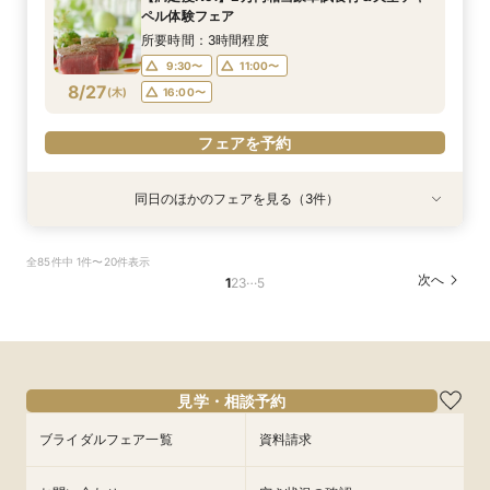
16:00〜
9:30〜
17:00〜
13:30〜
ペル体験フェア
8/26
8/26
(
(
水
水
)
)
16:00〜
所要時間：3時間程度
9:30〜
11:00〜
フェアを予約
フェアを予約
8/27
(
木
)
16:00〜
フェアを予約
同日のほかのフェアを見る（3件）
衣装試着
試食会
特典あり
特典あり
特典あり
お得なプラン紹介も！結婚式まるわかり相談会＆
【お仕事帰りに】本格ワイン×料理 試食付おも
【早朝や仕事後も◎】所要90分！クイック相談
全85件中 1件〜20件表示
ドレス試着付き♪
てなし体感フェア
会 お料理チケット付き♪
…
次へ
1
2
3
5
所要時間：1時間30分程度
所要時間：3時間程度
所要時間：1時間30分程度
16:00〜
9:30〜
9:30〜
17:00〜
13:30〜
13:30〜
8/27
8/27
8/27
(
(
(
木
木
木
)
)
)
16:00〜
16:00〜
フェアを予約
フェアを予約
フェアを予約
見学・相談予約
ブライダルフェア一覧
資料請求