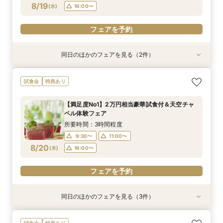
フェアを予約
フェアを予約
フェアを予約
8/19
(
水
)
16:00〜
フェアを予約
フェアを予約
同日のほかのフェアを見る（2件）
試食会
特典あり
特典あり
【お仕事帰りに】本格ワイン×料理 試食付おも
【早朝や仕事後も◎】所要90分！クイック相談
試食会
特典あり
てなし体感フェア
会 お料理チケット付き♪
所要時間：3時間程度
所要時間：1時間30分程度
【満足度No1】2万円相当豪華試食付＆天空チャ
16:00〜
9:30〜
17:00〜
13:30〜
ペル体験フェア
8/19
8/19
(
(
水
水
)
)
16:00〜
所要時間：3時間程度
9:30〜
11:00〜
フェアを予約
フェアを予約
8/20
(
木
)
16:00〜
フェアを予約
同日のほかのフェアを見る（3件）
衣装試着
試食会
特典あり
特典あり
特典あり
お得なプラン紹介も！結婚式まるわかり相談会＆
【お仕事帰りに】本格ワイン×料理 試食付おも
【早朝や仕事後も◎】所要90分！クイック相談
試食会
特典あり