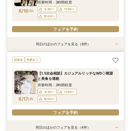
16:00〜
所要時間：3時間程度
フェアを予約
フェアを予約
フェアを予約
フェアを予約
フェアを予約
9:30〜
11:00〜
8/16
(
日
)
フェアを予約
16:00〜
フェアを予約
同日のほかのフェアを見る（6件）
試食会
試食会
試食会
試食会
試食会
特典あり
特典あり
特典あり
特典あり
特典あり
特典あり
【満足度No1】2万円相当豪華試食付＆天空チャ
【料理重視なら】20名～貸切可◎ミシュランの
【マイナビ限定BIG10大特典付き】地上200ｍの
【1.5次会相談】カジュアルリッチなWD◇眺望
【初見学がお得】好立地＆絶景！２万円相当の試
【早朝や仕事後も◎】所要90分！クイック相談
試食会
特典あり
ペル体験フェア
味を堪能！2万円相当のコース試食
眺望×ミシュラン三ツ星の美食×上質なおもてな
と美食を堪能
食+ワイン試飲
会 お料理チケット付き♪
しを体験 2万円相当の豪華料理＆高級ワインの
所要時間：3時間程度
所要時間：3時間程度
所要時間：3時間程度
所要時間：3時間程度
所要時間：1時間30分程度
【1.5次会相談】カジュアルリッチなWD◇眺望
マリアージュご試食付きフェア
所要時間：3時間程度
9:30〜
9:30〜
9:30〜
9:30〜
9:30〜
13:30〜
11:00〜
11:00〜
11:00〜
11:00〜
と美食を堪能
9:30〜
11:00〜
8/16
8/16
8/16
8/16
8/16
8/16
(
(
(
(
(
(
日
日
日
日
日
日
)
)
)
)
)
)
16:00〜
16:00〜
16:00〜
16:00〜
16:00〜
所要時間：3時間程度
16:00〜
9:30〜
11:00〜
フェアを予約
フェアを予約
フェアを予約
フェアを予約
フェアを予約
8/17
(
月
)
16:00〜
フェアを予約
フェアを予約
同日のほかのフェアを見る（4件）
衣装試着
試食会
試食会
特典あり
特典あり
特典あり
特典あり