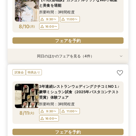
マリアージュご試食付きフェア
所要時間：3時間程度
9:30〜
9:30〜
9:30〜
9:30〜
9:30〜
13:30〜
11:00〜
11:00〜
11:00〜
11:00〜
と美食を堪能
9:30〜
11:00〜
8/9
8/9
8/9
8/9
8/9
8/9
(
(
(
(
(
(
日
日
日
日
日
日
)
)
)
)
)
)
16:00〜
16:00〜
16:00〜
16:00〜
16:00〜
所要時間：3時間程度
16:00〜
9:30〜
11:00〜
フェアを予約
フェアを予約
フェアを予約
フェアを予約
フェアを予約
8/10
(
月
)
16:00〜
フェアを予約
フェアを予約
同日のほかのフェアを見る（4件）
衣装試着
試食会
試食会
特典あり
特典あり
特典あり
特典あり
お得なプラン紹介も！結婚式まるわかり相談会＆
【お仕事帰りに】本格ワイン×料理 試食付おも
【初見学がお得】好立地＆絶景！２万円相当の試
【早朝や仕事後も◎】所要90分！クイック相談
試食会
特典あり
ドレス試着付き♪
てなし体感フェア
食+ワイン試飲
会 お料理チケット付き♪
所要時間：1時間30分程度
所要時間：3時間程度
所要時間：3時間程度
所要時間：1時間30分程度
3年連続レストランウェディングクチコミNO１♪
16:00〜
9:30〜
9:30〜
9:30〜
17:00〜
13:30〜
13:30〜
11:00〜
豪華ミシュラン試食（2025年パスタコンテスト
8/10
8/10
8/10
8/10
受賞）体験フェア
(
(
(
(
月
月
月
月
)
)
)
)
16:00〜
16:00〜
16:00〜
所要時間：3時間程度
フェアを予約
フェアを予約
フェアを予約
フェアを予約
9:30〜
11:00〜
8/11
(
火
)
16:00〜
フェアを予約