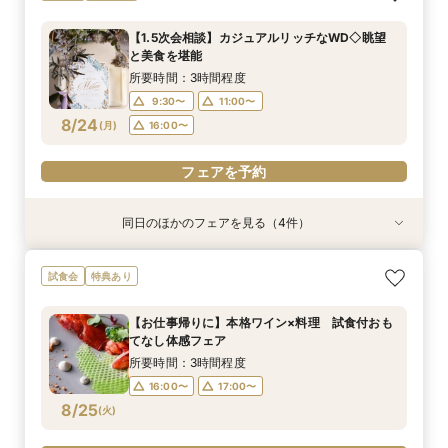
ペル体験フェア
味を堪能！2万円相当のコース試食
眺望×ミシュラン三ツ星の美食×上質なおもてな
と美食を堪能
食+ワイン試飲
会 お料理チケット付き♪
しを体験 2万円相当の豪華料理＆高級ワインの
所要時間：3時間程度
所要時間：3時間程度
所要時間：3時間程度
所要時間：3時間程度
所要時間：1時間30分程度
【1.5次会相談】カジュアルリッチなWD◇眺望
マリアージュご試食付きフェア
所要時間：3時間程度
9:30〜
9:30〜
9:30〜
9:30〜
9:30〜
13:30〜
11:00〜
11:00〜
11:00〜
11:00〜
と美食を堪能
9:30〜
11:00〜
8/23
8/23
8/23
8/23
8/23
8/23
(
(
(
(
(
(
日
日
日
日
日
日
)
)
)
)
)
)
16:00〜
16:00〜
16:00〜
16:00〜
16:00〜
所要時間：3時間程度
16:00〜
9:30〜
11:00〜
フェアを予約
フェアを予約
フェアを予約
フェアを予約
フェアを予約
8/24
(
月
)
16:00〜
フェアを予約
フェアを予約
同日のほかのフェアを見る（4件）
衣装試着
試食会
試食会
特典あり
特典あり
特典あり
特典あり
お得なプラン紹介も！結婚式まるわかり相談会＆
【お仕事帰りに】本格ワイン×料理 試食付おも
【初見学がお得】好立地＆絶景！２万円相当の試
【早朝や仕事後も◎】所要90分！クイック相談
試食会
特典あり
ドレス試着付き♪
てなし体感フェア
食+ワイン試飲
会 お料理チケット付き♪
所要時間：1時間30分程度
所要時間：3時間程度
所要時間：3時間程度
所要時間：1時間30分程度
【お仕事帰りに】本格ワイン×料理 試食付おも
16:00〜
9:30〜
9:30〜
9:30〜
17:00〜
13:30〜
13:30〜
11:00〜
てなし体感フェア
8/24
8/24
8/24
8/24
(
(
(
(
月
月
月
月
)
)
)
)
16:00〜
16:00〜
16:00〜
所要時間：3時間程度
16:00〜
17:00〜
フェアを予約
フェアを予約
フェアを予約
フェアを予約
8/25
(
火
)