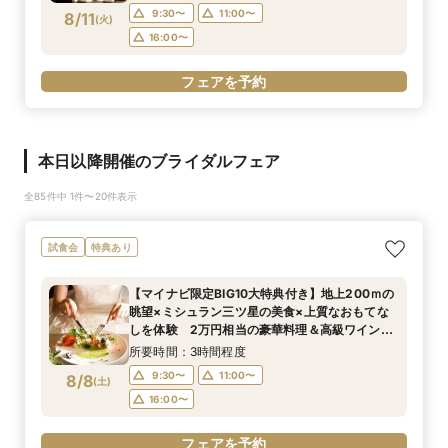
9:30〜
11:00〜
8/11
(
火
)
16:00〜
フェアを予約
本日以降開催のブライダルフェア
全85件中 1件〜20件表示
試食会
特典あり
【マイナビ限定BIG10大特典付き】地上200ｍの
眺望×ミシュラン三ツ星の美食×上質なおもてな
しを体験 2万円相当の豪華料理＆高級ワインの
マリアージュご試食付きフェア
所要時間：3時間程度
9:30〜
11:00〜
8/8
(
土
)
16:00〜
フェアを予約