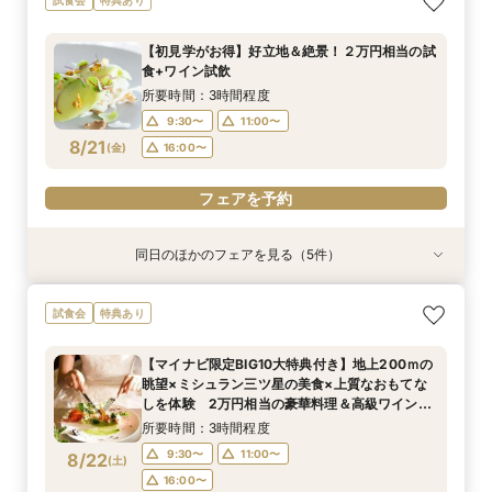
ドレス試着付き♪
てなし体感フェア
会 お料理チケット付き♪
所要時間：1時間30分程度
所要時間：3時間程度
所要時間：1時間30分程度
【初見学がお得】好立地＆絶景！２万円相当の試
16:00〜
9:30〜
9:30〜
17:00〜
13:30〜
13:30〜
食+ワイン試飲
8/20
8/20
8/20
(
(
(
木
木
木
)
)
)
16:00〜
16:00〜
所要時間：3時間程度
9:30〜
11:00〜
フェアを予約
フェアを予約
フェアを予約
8/21
(
金
)
16:00〜
フェアを予約
同日のほかのフェアを見る（5件）
試食会
衣装試着
試食会
試食会
特典あり
特典あり
特典あり
特典あり
特典あり
【満足度No1】2万円相当豪華試食付＆天空チャ
お得なプラン紹介も！結婚式まるわかり相談会＆
3年連続レストランウェディングクチコミNO１♪
【お仕事帰りに】本格ワイン×料理 試食付おも
【早朝や仕事後も◎】所要90分！クイック相談
試食会
特典あり
ペル体験フェア
ドレス試着付き♪
豪華ミシュラン試食（2025年パスタコンテスト
てなし体感フェア
会 お料理チケット付き♪
受賞）体験フェア
所要時間：3時間程度
所要時間：1時間30分程度
所要時間：3時間程度
所要時間：1時間30分程度
【マイナビ限定BIG10大特典付き】地上200ｍの
所要時間：3時間程度
16:00〜
9:30〜
9:30〜
9:30〜
17:00〜
13:30〜
13:30〜
11:00〜
眺望×ミシュラン三ツ星の美食×上質なおもてな
9:30〜
11:00〜
8/21
8/21
8/21
8/21
8/21
しを体験 2万円相当の豪華料理＆高級ワインの
(
(
(
(
(
金
金
金
金
金
)
)
)
)
)
16:00〜
16:00〜
16:00〜
マリアージュご試食付きフェア
16:00〜
所要時間：3時間程度
フェアを予約
フェアを予約
フェアを予約
フェアを予約
9:30〜
11:00〜
8/22
(
土
)
フェアを予約
16:00〜