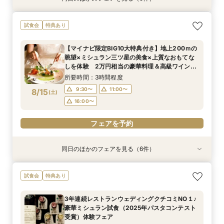
【満足度No1】2万円相当豪華試食付＆天空チャ
お得なプラン紹介も！結婚式まるわかり相談会＆
3年連続レストランウェディングクチコミNO１♪
【お仕事帰りに】本格ワイン×料理 試食付おも
【早朝や仕事後も◎】所要90分！クイック相談
試食会
特典あり
ペル体験フェア
ドレス試着付き♪
豪華ミシュラン試食（2025年パスタコンテスト
てなし体感フェア
会 お料理チケット付き♪
受賞）体験フェア
所要時間：3時間程度
所要時間：1時間30分程度
所要時間：3時間程度
所要時間：1時間30分程度
【マイナビ限定BIG10大特典付き】地上200ｍの
所要時間：3時間程度
16:00〜
9:30〜
9:30〜
9:30〜
17:00〜
13:30〜
13:30〜
11:00〜
眺望×ミシュラン三ツ星の美食×上質なおもてな
9:30〜
11:00〜
8/14
8/14
8/14
8/14
8/14
しを体験 2万円相当の豪華料理＆高級ワインの
(
(
(
(
(
金
金
金
金
金
)
)
)
)
)
16:00〜
16:00〜
16:00〜
マリアージュご試食付きフェア
16:00〜
所要時間：3時間程度
フェアを予約
フェアを予約
フェアを予約
フェアを予約
9:30〜
11:00〜
8/15
(
土
)
フェアを予約
16:00〜
フェアを予約
同日のほかのフェアを見る（6件）
試食会
試食会
試食会
試食会
試食会
特典あり
特典あり
特典あり
特典あり
特典あり
特典あり
【満足度No1】2万円相当豪華試食付＆天空チャ
【料理重視なら】20名～貸切可◎ミシュランの
3年連続レストランウェディングクチコミNO１♪
【1.5次会相談】カジュアルリッチなWD◇眺望
【初見学がお得】好立地＆絶景！２万円相当の試
【早朝や仕事後も◎】所要90分！クイック相談
試食会
特典あり
ペル体験フェア
味を堪能！2万円相当のコース試食
豪華ミシュラン試食（2025年パスタコンテスト
と美食を堪能
食+ワイン試飲
会 お料理チケット付き♪
受賞）体験フェア
所要時間：3時間程度
所要時間：3時間程度
所要時間：3時間程度
所要時間：3時間程度
所要時間：1時間30分程度
3年連続レストランウェディングクチコミNO１♪
所要時間：3時間程度
9:30〜
9:30〜
9:30〜
9:30〜
9:30〜
13:30〜
11:00〜
11:00〜
11:00〜
11:00〜
豪華ミシュラン試食（2025年パスタコンテスト
9:30〜
11:00〜
8/15
8/15
8/15
8/15
8/15
8/15
受賞）体験フェア
(
(
(
(
(
(
土
土
土
土
土
土
)
)
)
)
)
)
16:00〜
16:00〜
16:00〜
16:00〜
16:00〜