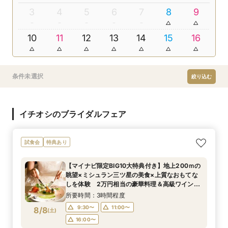
3
4
5
6
7
8
9
10
11
12
13
14
15
16
条件未選択
絞り込む
イチオシのブライダルフェア
試食会
特典あり
【マイナビ限定BIG10大特典付き】地上200ｍの
眺望×ミシュラン三ツ星の美食×上質なおもてな
しを体験 2万円相当の豪華料理＆高級ワインの
マリアージュご試食付きフェア
所要時間：3時間程度
9:30〜
11:00〜
8/8
(
土
)
16:00〜