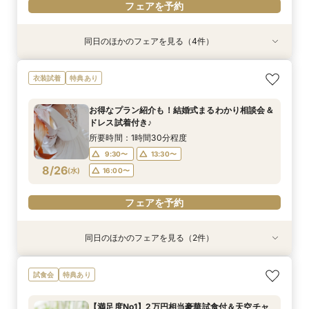
フェアを予約
同日のほかのフェアを見る（4件）
衣装試着
試食会
試食会
特典あり
特典あり
特典あり
特典あり
お得なプラン紹介も！結婚式まるわかり相談会＆
3年連続レストランウェディングクチコミNO１♪
【初見学がお得】好立地＆絶景！２万円相当の試
【早朝や仕事後も◎】所要90分！クイック相談
衣装試着
特典あり
ドレス試着付き♪
豪華ミシュラン試食（2025年パスタコンテスト
食+ワイン試飲
会 お料理チケット付き♪
受賞）体験フェア
所要時間：1時間30分程度
所要時間：3時間程度
所要時間：1時間30分程度
お得なプラン紹介も！結婚式まるわかり相談会＆
所要時間：3時間程度
9:30〜
9:30〜
9:30〜
13:30〜
13:30〜
11:00〜
ドレス試着付き♪
9:30〜
11:00〜
8/25
8/25
8/25
8/25
(
(
(
(
火
火
火
火
)
)
)
)
16:00〜
16:00〜
16:00〜
所要時間：1時間30分程度
16:00〜
9:30〜
13:30〜
フェアを予約
フェアを予約
フェアを予約
8/26
(
水
)
16:00〜
フェアを予約
フェアを予約
同日のほかのフェアを見る（2件）
試食会
特典あり
特典あり
【お仕事帰りに】本格ワイン×料理 試食付おも
【早朝や仕事後も◎】所要90分！クイック相談
試食会
特典あり
てなし体感フェア
会 お料理チケット付き♪
所要時間：3時間程度
所要時間：1時間30分程度
【満足度No1】2万円相当豪華試食付＆天空チャ