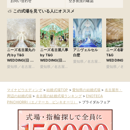
お問い合わせ
空き状況の確認
この式場を見ている人にオススメ
ニーズ名古屋丸の
ニーズ名古屋八事
アニヴェルセル
ニーズ名駅 by
内 by T&G
by T&G
白壁
T&G
WEDDING(旧 ト
WEDDING(旧
WEDDING(旧
愛知県／名古屋
リフォーリア
アーヴェリール迎
ンフィニート 
愛知県／名古屋
愛知県／名古屋
市・周辺
愛知県／名古
NAGOYA)
賓館 名古屋)
古屋)
市・周辺
市・周辺
市・周辺
マイナビウエディング
>
結婚式場TOP
>
愛知県の結婚式場
>
名古屋市・
周辺の結婚式場
>
名古屋の結婚式場ランキング
>
ENOTECA
PINCHIORRI（エノテーカ ピンキオーリ）
>
ブライダルフェア