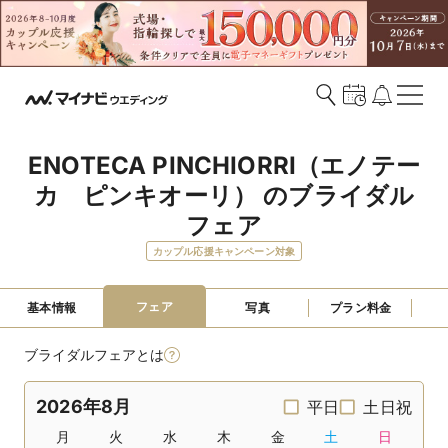
ENOTECA PINCHIORRI（エノテー
カ　ピンキオーリ） のブライダル
フェア
カップル応援キャンペーン対象
フェア
基本情報
写真
プラン料金
ブライダルフェアとは
2026年8月
平日
土日祝
月
火
水
木
金
土
日