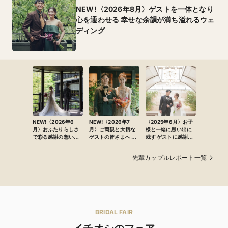
NEW!〈2026年8月〉ゲストを一体となり
心を通わせる 幸せな余韻が満ち溢れるウェ
ディング
NEW!〈2026年6
NEW!〈2026年7
〈2025年6月〉お子
月〉おふたりらしさ
月〉ご両親と大切な
様と一緒に思い出に
で彩る感謝の想いと
ゲストの皆さまへ 心
残す ゲストに感謝を
こだわりの演出に満
からの感謝を込めて
伝える温かなウェ
ちた洗練アットホー
迎える祝福に満ちた
ディング
先輩カップルレポート一覧
ムウエディング
結婚式
BRIDAL FAIR