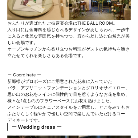
おふたりが選ばれたご披露宴会場はTHE BALL ROOM。
入り口には金屏風を感じられるデザインがあしらわれ、一歩中
に入ると壮麗な雰囲気を持ちつつ、窓から差し込む自然光が美
しい会場です。
オープンキッチンから香り立つお料理がゲストの気持ちを沸き
立たせてくれる楽しさもある会場です。
ー Coordinate ー
新郎様がプロポーズにご用意された花束に入っていた
バラ、アプリコットファンデーションとグロリオサイエロー。
思い出のお花をメインに個性的で目を惹くようなお花を集め、
様々な1点もののフラワーベースにお花を活けました。
メインテーブルはチェアスタイルをご用意し、どこをみてもお
ふたりらしく軽やかで優しい空間で楽しんでいただけるコー
ディネートです。
ー Wedding dress ー