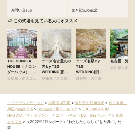
お問い合わせ
空き状況の確認
この式場を見ている人にオススメ
THE CONDER
ニーズ名古屋丸の
ニーズ名駅 by
名古屋 河文
HOUSE（ザ コン
内 by T&G
T&G
愛知県／名古
ダーハウス）
WEDDING(旧 ト
WEDDING(旧 イ
市・周辺
●Plan・Do・See
リフォーリア
ンフィニート 名
愛知県／名古屋
愛知県／名古屋
愛知県／名古屋
グループ
NAGOYA)
古屋)
市・周辺
市・周辺
市・周辺
マイナビウエディング
>
結婚式場TOP
>
愛知県の結婚式場
>
名古屋市・
周辺の結婚式場
>
栄の結婚式場ランキング
>
THE KAWABUN
NAGOYA（ザ・カワブン・ナゴヤ） ●Plan・Do・Seeグループ
>
先輩
カップル
>
＜2022年2月レポート＞”わたしたちらしく”を大切にした
華…