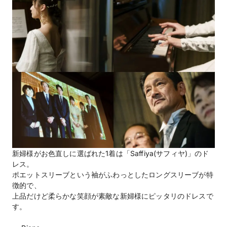
新婦様がお色直しに選ばれた1着は「Saffiya(サフィヤ)」のド
レス。
ポエットスリーブという袖がふわっとしたロングスリーブが特
徴的で、
上品だけど柔らかな笑顔が素敵な新婦様にピッタリのドレスで
す。