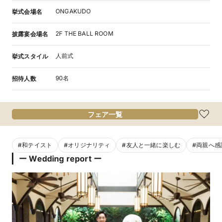
ONGAKUDO
挙式会場名
2F THE BALL ROOM
披露宴会場名
人前式
挙式スタイル
90名
招待人数
フェア一覧
#
和テイスト
#
オリジナリティ
#
友人と一緒に楽しむ
#
両親へ感
ー Wedding report ー