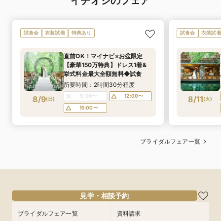
イチオシのフェア
試食会
衣装試着
特典あり
試食会
衣装試
直前OK！マイナビ×お盆限定
【豪華150万特典】ドレス1着&
挙式料金最大全額無料◆試食
所要時間：2時間30分程度
9:00〜
12:00〜
8/9
8/11
(
日
)
(
火
)
15:00〜
ブライダルフェア一覧
見学・相談予約
ブライダルフェア一覧
資料請求