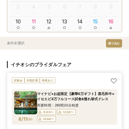
3
4
5
6
7
8
9
10
11
12
13
14
15
16
条件未選択
絞り込む
イチオシのブライダルフェア
試食会
衣装試着
特典あり
マイナビ×お盆限定【豪華6万ギフト】黒毛和牛×
イセエビ4万フルコース試食&憧れ挙式ドレス
所要時間：2時間30分程度
9:00〜
12:00〜
8/11
(
火
)
15:00〜