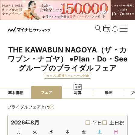
THE KAWABUN NAGOYA（ザ・カ
ワブン・ナゴヤ） ●Plan・Do・See
グループのブライダルフェア
カップル応援キャンペーン対象
フェア
基本情報
写真
動画
プ
ブライダルフェアとは
2026年8月
平日
土日祝
月
火
水
木
金
土
日