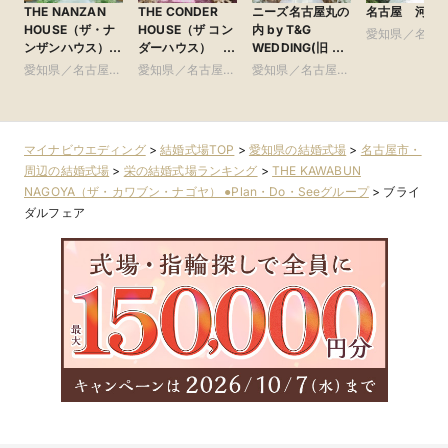
THE NANZAN
THE CONDER
ニーズ名古屋丸の
名古屋 河文
HOUSE（ザ・ナ
HOUSE（ザ コン
内 by T&G
愛知県／名古
ンザンハウス）
ダーハウス）
WEDDING(旧 ト
市・周辺
●Plan・Do・See
●Plan・Do・See
リフォーリア
愛知県／名古屋
愛知県／名古屋
愛知県／名古屋
グループ
グループ
NAGOYA)
市・周辺
市・周辺
市・周辺
マイナビウエディング
>
結婚式場TOP
>
愛知県の結婚式場
>
名古屋市・
周辺の結婚式場
>
栄の結婚式場ランキング
>
THE KAWABUN
NAGOYA（ザ・カワブン・ナゴヤ） ●Plan・Do・Seeグループ
>
ブライ
ダルフェア