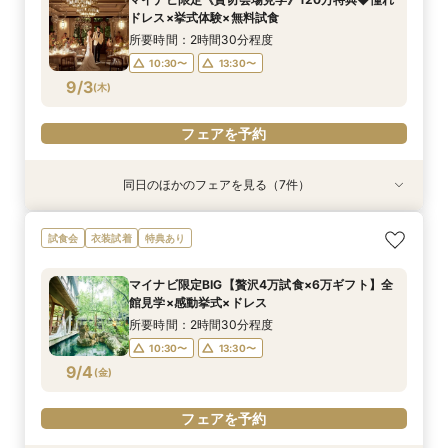
所要時間：2時間30分程度
10:30〜
10:30〜
10:30〜
10:30〜
12:00〜
10:30〜
15:00〜
13:30〜
13:30〜
13:30〜
13:30〜
13:30〜
ドレス×挙式体験×無料試食
10:30〜
13:30〜
8/31
8/31
8/31
8/31
8/31
8/31
8/31
(
(
(
(
(
(
(
月
月
月
月
月
月
月
)
)
)
)
)
)
)
所要時間：2時間30分程度
10:30〜
13:30〜
フェアを予約
フェアを予約
フェアを予約
フェアを予約
フェアを予約
フェアを予約
フェアを予約
9/3
(
木
)
フェアを予約
同日のほかのフェアを見る（7件）
試食会
試食会
試食会
試食会
試食会
試食会
試食会
衣装試着
衣装試着
衣装試着
衣装試着
衣装試着
衣装試着
衣装試着
特典あり
特典あり
特典あり
特典あり
特典あり
特典あり
特典あり
動画あり
AM来館限定★マイナビ6万ギフト&レストランチ
マイナビ限定【料理重視の方へ】料亭の味を実体
マイナビ限定【初見学の方へ◆6万ギフト】選べ
マイナビ限定【90分でまるごと見学】ドレス×試
マイナビ限定【10名69万〜◎】 6名から叶う
【自宅で安心◎フェア参加】オンライン会場見学
《親御様限定フェア》お子様の代わりに会場見学
試食会
衣装試着
特典あり
ケット付◆光と緑のチャペル×和牛ミシュラン試
験◎近江牛×海老含む豪華3万試食
る4つ会場＆演出×3万無料試食
食×会場案内◆クイック相談会
アットホームで親族も安心の親族婚
×見積もり相談 #日程・人数未定の相談も歓迎!
からご相談まで◎
食
所要時間：2時間30分程度
所要時間：2時間30分程度
所要時間：1時間30分程度
所要時間：2時間30分程度
所要時間：1時間程度
所要時間：2時間30分程度
マイナビ限定BIG【贅沢4万試食×6万ギフト】全
所要時間：2時間30分程度
10:30〜
10:30〜
10:30〜
10:30〜
12:00〜
10:30〜
15:00〜
13:30〜
13:30〜
13:30〜
13:30〜
13:30〜
館見学×感動挙式×ドレス
10:30〜
13:30〜
9/3
9/3
9/3
9/3
9/3
9/3
9/3
(
(
(
(
(
(
(
木
木
木
木
木
木
木
)
)
)
)
)
)
)
所要時間：2時間30分程度
10:30〜
13:30〜
フェアを予約
フェアを予約
フェアを予約
フェアを予約
フェアを予約
フェアを予約
フェアを予約
9/4
(
金
)
フェアを予約