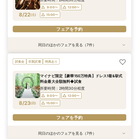
9:00〜
12:00〜
フェアを予約
フェアを予約
フェアを予約
フェアを予約
フェアを予約
フェアを予約
フェアを予約
8/22
(
土
)
15:00〜
フェアを予約
同日のほかのフェアを見る（7件）
試食会
試食会
試食会
試食会
試食会
試食会
試食会
衣装試着
衣装試着
衣装試着
衣装試着
衣装試着
衣装試着
衣装試着
特典あり
特典あり
特典あり
特典あり
特典あり
特典あり
特典あり
【初めて見学も安心】マイナビ限定6万ギフト&2
《親御様限定フェア》お子様の代わりに会場見学
マイナビ限定【料理重視の方へ】料亭の味を実体
マイナビ限定【初見学の方へ◆6万ギフト】選べ
マイナビ限定【90分でまるごと見学】ドレス×試
【自宅で安心◎フェア参加】オンライン会場見学
マイナビ限定【10名69万〜◎】 6名から叶う
試食会
衣装試着
特典あり
万食事券◆憧れチャペル×和牛イセエビ試食×最
からご相談まで◎
験◎近江牛×海老含む3万試食
る4つ会場＆演出×3万無料試食
食×会場案内★クイック相談会
×見積もり相談 #日程・人数未定の相談も歓迎！
アットホームで親族も安心の親族婚
大150万特典
所要時間：2時間30分程度
所要時間：2時間30分程度
所要時間：2時間30分程度
所要時間：1時間30分程度
所要時間：1時間程度
所要時間：2時間30分程度
マイナビ限定【豪華150万特典】ドレス1着&挙式
所要時間：2時間30分程度
10:00〜
9:00〜
9:00〜
9:00〜
9:00〜
9:00〜
12:00〜
12:00〜
12:00〜
12:00〜
13:00〜
12:00〜
料金最大全額無料◆試食
9:00〜
12:00〜
8/22
8/22
8/22
8/22
8/22
8/22
8/22
(
(
(
(
(
(
(
土
土
土
土
土
土
土
)
)
)
)
)
)
)
16:00〜
15:00〜
15:00〜
15:00〜
15:00〜
15:00〜
所要時間：2時間30分程度
15:00〜
9:00〜
12:00〜
フェアを予約
フェアを予約
フェアを予約
フェアを予約
フェアを予約
フェアを予約
8/23
(
日
)
15:00〜
フェアを予約
フェアを予約
同日のほかのフェアを見る（7件）
試食会
試食会
試食会
試食会
試食会
試食会
試食会
衣装試着
衣装試着
衣装試着
衣装試着
衣装試着
衣装試着
衣装試着
特典あり
特典あり
特典あり
特典あり
特典あり
特典あり
特典あり