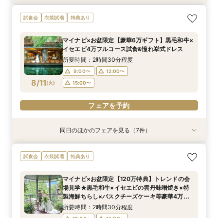
AM来館限定★マイナビ6万ギフト&レストランチ
マイナビ限定【料理重視の方へ】近江牛やイセエ
《親御様限定フェア》お子様の代わりに会場見学
少人数婚を検討の方へ!【6名様から適用可 10名
来館時のタクシー代プレゼント！【なかなか時間
マイナビ限定【初めて見学にぴったり!】3万円レ
【自宅で安心◎フェア参加】オンライン会場見学
試食会
衣装試着
特典あり
ケット付◆光と緑のチャペル×和牛ミシュラン試
ビの雲丹味噌焼きやバスクチーズケーキ等を含む
からご相談まで◎
69万円~】ワンフロア貸切でプライベート感◎！
が合わない共働きカップルへ】時短でできる90
ストランペアチケット付\無料3万円相当のフル
×見積もり相談 #日程・人数未定の相談も歓迎!
食
3万円相当のフルコース試食＆3万円レストラン
絶品霜降り和牛・イセエビを含む3万円ご試食&
分でディナー試食＆会場見学＆お見積り クイッ
コース試食&お見積り相談フェア/リニューアル
所要時間：2時間30分程度
所要時間：1時間程度
マイナビ×お盆限定【豪華6万ギフト】黒毛和牛×
ペアチケット付★光のチャペル体験＆最新ドレス
少人数プラン相談会
ク相談会
チャペル＆会場＆ドレス見学
所要時間：2時間30分程度
所要時間：2時間30分程度
所要時間：2時間30分程度
所要時間：1時間30分程度
所要時間：2時間30分程度
10:00〜
11:30〜
14:00〜
15:30〜
イセエビ4万フルコース試食&憧れ挙式ドレス
見学＆見積もり相談会
10:00〜
10:00〜
10:00〜
10:00〜
10:00〜
14:00〜
14:00〜
14:00〜
14:00〜
14:00〜
8/10
8/10
8/10
8/10
8/10
8/10
8/10
(
(
(
(
(
(
(
月
月
月
月
月
月
月
)
)
)
)
)
)
)
所要時間：2時間30分程度
9:00〜
12:00〜
フェアを予約
フェアを予約
フェアを予約
フェアを予約
フェアを予約
フェアを予約
8/11
電話予約のみ
(
火
)
15:00〜
フェアを予約
同日のほかのフェアを見る（7件）
試食会
試食会
試食会
試食会
試食会
試食会
試食会
衣装試着
衣装試着
衣装試着
衣装試着
衣装試着
衣装試着
衣装試着
特典あり
特典あり
特典あり
特典あり
特典あり
特典あり
特典あり
【初めて見学も安心】マイナビ限定6万ギフト&2
《親御様限定フェア》お子様の代わりに会場見学
マイナビ限定【料理重視の方へ】料亭の味を実体
マイナビ限定【初見学の方へ◆6万ギフト】選べ
マイナビ限定【90分でまるごと見学】ドレス×試
【自宅で安心◎フェア参加】オンライン会場見学
マイナビ限定【10名69万〜◎】 6名から叶う
試食会
衣装試着
特典あり
万食事券◆憧れチャペル×和牛イセエビ試食×最
からご相談まで◎
験◎近江牛×海老含む3万試食
る4つ会場＆演出×3万無料試食
食×会場案内★クイック相談会
×見積もり相談 #日程・人数未定の相談も歓迎！
アットホームで親族も安心の親族婚
大150万特典
所要時間：2時間30分程度
所要時間：2時間30分程度
所要時間：2時間30分程度
所要時間：1時間30分程度
所要時間：1時間程度
所要時間：2時間30分程度
マイナビ×お盆限定【120万特典】トレンドの会
所要時間：2時間30分程度
10:00〜
9:00〜
9:00〜
9:00〜
9:00〜
9:00〜
12:00〜
12:00〜
12:00〜
12:00〜
13:00〜
12:00〜
場見学★黒毛和牛×イセエビの雲丹味噌焼き×特
9:00〜
12:00〜
8/11
8/11
8/11
8/11
8/11
8/11
8/11
製海鮮ちらし×バスクチーズケーキ等豪華4万円
(
(
(
(
(
(
(
火
火
火
火
火
火
火
)
)
)
)
)
)
)
16:00〜
15:00〜
15:00〜
15:00〜
15:00〜
15:00〜
相当フルコース試食★最旬ドレス見学、安心見積
15:00〜
所要時間：2時間30分程度
もり相談も♪