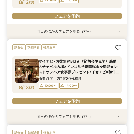
フェアを予約
フェアを予約
フェアを予約
フェアを予約
フェアを予約
フェアを予約
10:00〜
14:00〜
8/12
(
水
)
フェアを予約
フェアを予約
同日のほかのフェアを見る（7件）
試食会
試食会
試食会
試食会
試食会
試食会
試食会
衣装試着
衣装試着
衣装試着
衣装試着
衣装試着
衣装試着
衣装試着
特典あり
特典あり
特典あり
特典あり
特典あり
特典あり
特典あり
AM来館限定★マイナビ6万ギフト&レストランチ
《親御様限定フェア》お子様の代わりに会場見学
マイナビ限定【初めて見学にぴったり!】2万円レ
マイナビ限定【料理重視の方へ】近江牛やイセエ
来館時のタクシー代プレゼント！【なかなか時間
少人数婚を検討の方へ!【6名様から適用可 10名
【自宅で安心◎フェア参加】オンライン会場見学
試食会
衣装試着
特典あり
ケット付◆光と緑のチャペル×和牛ミシュラン試
からご相談まで◎
ストランペアチケット付\無料3万円相当のフル
ビの雲丹味噌焼きやバスクチーズケーキ等を含む
が合わない共働きカップルへ】時短でできる90
69万円~】ワンフロア貸切でプライベート感◎！
×見積もり相談 #日程・人数未定の相談も歓迎!
食
コース試食&お見積り相談フェア/リニューアル
3万円相当のフルコース試食＆3万円レストラン
分でディナー試食＆会場見学＆お見積り クイッ
絶品霜降り和牛・イセエビを含む3万円ご試食&
所要時間：2時間30分程度
所要時間：1時間程度
マイナビ×お盆限定BIG★《貸切会場見学》感動
チャペル＆会場＆ドレス見学
ペアチケット付★光のチャペル体験＆最新ドレス
ク相談会
少人数プラン相談会
所要時間：2時間30分程度
所要時間：2時間30分程度
所要時間：2時間30分程度
所要時間：1時間30分程度
所要時間：2時間30分程度
10:00〜
11:30〜
14:00〜
15:30〜
のチャペル入場×ドレス見学豪華試食を堪能★レ
見学＆見積もり相談会
10:00〜
10:00〜
10:00〜
10:00〜
10:00〜
14:00〜
14:00〜
14:00〜
14:00〜
14:00〜
8/12
8/12
8/12
8/12
8/12
8/12
8/12
ストランペア食事券プレゼント♪イセエビ×和牛の
(
(
(
(
(
(
(
水
水
水
水
水
水
水
)
)
)
)
)
)
)
豪華9品コース試食【料理や装花等最大120万特
所要時間：2時間30分程度
典付き】
フェアを予約
フェアを予約
フェアを予約
フェアを予約
フェアを予約
フェアを予約
フェアを予約
10:00〜
14:00〜
8/13
(
木
)
フェアを予約
同日のほかのフェアを見る（7件）
試食会
試食会
試食会
試食会
試食会
試食会
試食会
衣装試着
衣装試着
衣装試着
衣装試着
衣装試着
衣装試着
衣装試着
特典あり
特典あり
特典あり
特典あり
特典あり
特典あり
特典あり
AM来館限定★マイナビ6万ギフト&レストランチ
マイナビ限定【料理重視の方へ】近江牛やイセエ
《親御様限定フェア》お子様の代わりに会場見学
少人数婚を検討の方へ!【6名様から適用可 10名
来館時のタクシー代プレゼント！【なかなか時間
マイナビ限定【初めて見学にぴったり!】3万円レ
【自宅で安心◎フェア参加】オンライン会場見学
試食会
衣装試着
特典あり