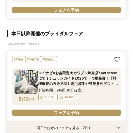
フェアを予約
本日以降開催のブライダルフェア
全64件中 1件〜20件表示
試食会
衣装試着
特典あり
マイナビ×お盆限定★カワブン姉妹店apotheose
にてミシュランガイド2025で一つ星受賞！【料
理重視の方必見◎】黒毛和牛や当館参列ゲスト人
気No1のイセエビの雲丹味噌焼き等試食、出来立
所要時間：2時間30分程度
てをご用意。
10:00〜
14:00〜
8/10
(
月
)
フェアを予約
同日のほかのフェアを見る（7件）
試食会
試食会
試食会
試食会
試食会
試食会
試食会
衣装試着
衣装試着
衣装試着
衣装試着
衣装試着
衣装試着
衣装試着
特典あり
特典あり
特典あり
特典あり
特典あり
特典あり
特典あり