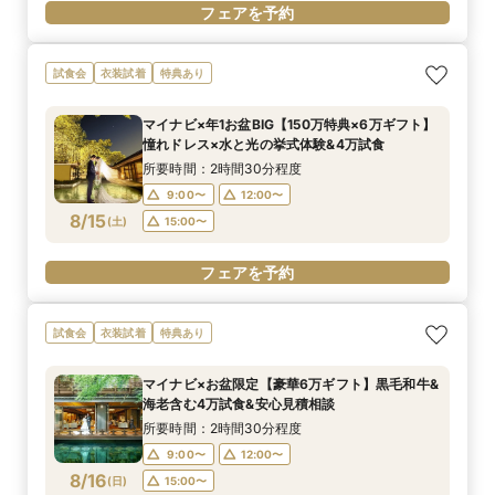
フェアを予約
試食会
衣装試着
特典あり
マイナビ×年1お盆BIG【150万特典×6万ギフト】
憧れドレス×水と光の挙式体験&4万試食
所要時間：2時間30分程度
9:00〜
12:00〜
8/15
(
土
)
15:00〜
フェアを予約
試食会
衣装試着
特典あり
マイナビ×お盆限定【豪華6万ギフト】黒毛和牛&
海老含む4万試食&安心見積相談
所要時間：2時間30分程度
9:00〜
12:00〜
8/16
(
日
)
15:00〜