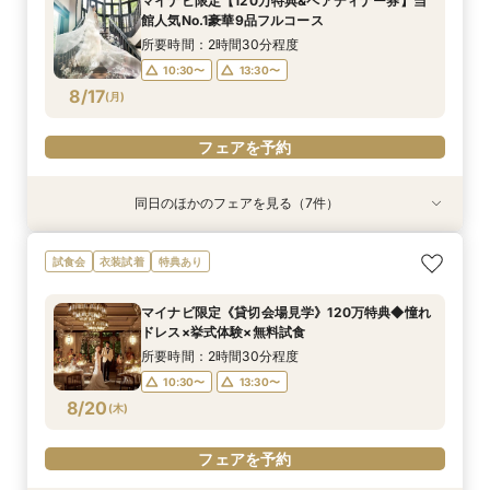
マイナビ限定【120万特典&ペアディナー券】当
所要時間：2時間30分程度
10:00〜
9:00〜
9:00〜
9:00〜
9:00〜
9:00〜
12:00〜
12:00〜
12:00〜
13:00〜
12:00〜
12:00〜
館人気No.1豪華9品フルコース
9:00〜
12:00〜
8/16
8/16
8/16
8/16
8/16
8/16
8/16
(
(
(
(
(
(
(
日
日
日
日
日
日
日
)
)
)
)
)
)
)
16:00〜
15:00〜
15:00〜
15:00〜
15:00〜
15:00〜
所要時間：2時間30分程度
15:00〜
10:30〜
13:30〜
フェアを予約
フェアを予約
フェアを予約
フェアを予約
フェアを予約
フェアを予約
8/17
(
月
)
フェアを予約
フェアを予約
同日のほかのフェアを見る（7件）
試食会
試食会
試食会
試食会
試食会
試食会
試食会
衣装試着
衣装試着
衣装試着
衣装試着
衣装試着
衣装試着
衣装試着
特典あり
特典あり
特典あり
特典あり
特典あり
特典あり
特典あり
動画あり
AM来館限定★マイナビ6万ギフト&レストランチ
マイナビ限定【料理重視の方へ】料亭の味を実体
マイナビ限定【初見学の方へ◆6万ギフト】選べ
マイナビ限定【90分でまるごと見学】ドレス×試
マイナビ限定【10名69万〜◎】 6名から叶う
【自宅で安心◎フェア参加】オンライン会場見学
《親御様限定フェア》お子様の代わりに会場見学
試食会
衣装試着
特典あり
ケット付◆光と緑のチャペル×和牛ミシュラン試
験◎近江牛×海老含む豪華3万試食
る4つ会場＆演出×3万無料試食
食×会場案内◆クイック相談会
アットホームで親族も安心の親族婚
×見積もり相談 #日程・人数未定の相談も歓迎!
からご相談まで◎
食
所要時間：2時間30分程度
所要時間：2時間30分程度
所要時間：1時間30分程度
所要時間：2時間30分程度
所要時間：1時間程度
所要時間：2時間30分程度
マイナビ限定《貸切会場見学》120万特典◆憧れ
所要時間：2時間30分程度
10:30〜
10:30〜
10:30〜
10:30〜
12:00〜
10:30〜
15:00〜
13:30〜
13:30〜
13:30〜
13:30〜
13:30〜
ドレス×挙式体験×無料試食
10:30〜
13:30〜
8/17
8/17
8/17
8/17
8/17
8/17
8/17
(
(
(
(
(
(
(
月
月
月
月
月
月
月
)
)
)
)
)
)
)
所要時間：2時間30分程度
10:30〜
13:30〜
フェアを予約
フェアを予約
フェアを予約
フェアを予約
フェアを予約
フェアを予約
フェアを予約
8/20
(
木
)
フェアを予約