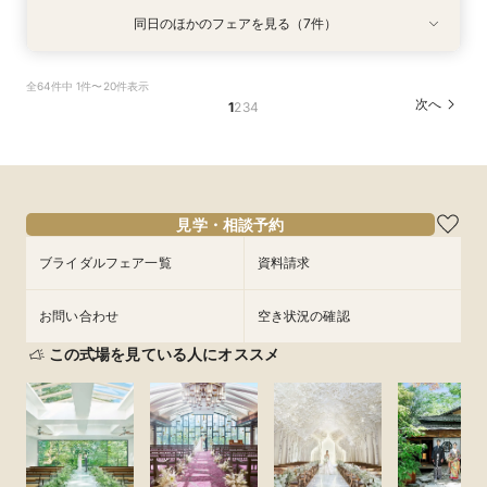
同日のほかのフェアを見る（7件）
試食会
試食会
試食会
試食会
試食会
試食会
試食会
衣装試着
衣装試着
衣装試着
衣装試着
衣装試着
衣装試着
衣装試着
特典あり
特典あり
特典あり
特典あり
特典あり
特典あり
特典あり
動画あり
AM来館限定★マイナビ6万ギフト&レストランチ
マイナビ限定【料理重視の方へ】料亭の味を実体
マイナビ限定【初見学の方へ◆6万ギフト】選べ
マイナビ限定【90分でまるごと見学】ドレス×試
マイナビ限定【10名69万〜◎】 6名から叶う
【自宅で安心◎フェア参加】オンライン会場見学
《親御様限定フェア》お子様の代わりに会場見学
全64件中 1件〜20件表示
ケット付◆光と緑のチャペル×和牛ミシュラン試
験◎近江牛×海老含む豪華3万試食
る4つ会場＆演出×3万無料試食
食×会場案内◆クイック相談会
アットホームで親族も安心の親族婚
×見積もり相談 #日程・人数未定の相談も歓迎!
からご相談まで◎
次へ
1
2
3
4
食
所要時間：2時間30分程度
所要時間：2時間30分程度
所要時間：1時間30分程度
所要時間：2時間30分程度
所要時間：1時間程度
所要時間：2時間30分程度
所要時間：2時間30分程度
10:30〜
10:30〜
10:30〜
10:30〜
12:00〜
10:30〜
15:00〜
13:30〜
13:30〜
13:30〜
13:30〜
13:30〜
10:30〜
13:30〜
9/4
9/4
9/4
9/4
9/4
9/4
9/4
(
(
(
(
(
(
(
金
金
金
金
金
金
金
)
)
)
)
)
)
)
フェアを予約
フェアを予約
フェアを予約
フェアを予約
フェアを予約
フェアを予約
フェアを予約
見学・相談予約
ブライダルフェア一覧
資料請求
お問い合わせ
空き状況の確認
この式場を見ている人にオススメ