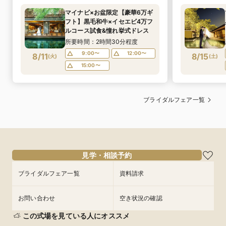
マイナビ×お盆限定【豪華6万ギ
フト】黒毛和牛×イセエビ4万フ
ルコース試食&憧れ挙式ドレス
所要時間：2時間30分程度
9:00〜
12:00〜
8/11
8/15
(
火
)
(
土
)
15:00〜
ブライダルフェア一覧
見学・相談予約
ブライダルフェア一覧
資料請求
お問い合わせ
空き状況の確認
この式場を見ている人にオススメ