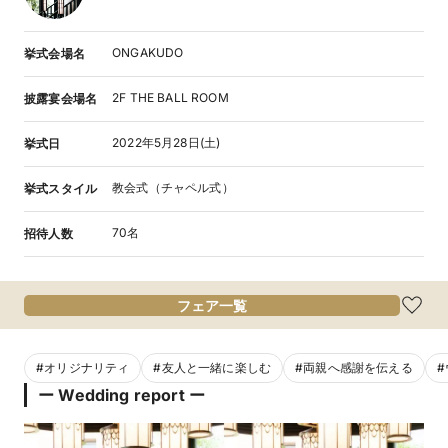
ONGAKUDO
挙式会場名
2F THE BALL ROOM
披露宴会場名
2022年5月28日(土)
挙式日
教会式（チャペル式）
挙式スタイル
70名
招待人数
フェア一覧
#
オリジナリティ
#
友人と一緒に楽しむ
#
両親へ感謝を伝える
#
ー Wedding report ー