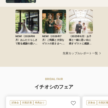
NEW!〈2026年6
NEW!〈2026年7
〈2025年6月〉お子
月〉おふたりらしさ
月〉ご両親と大切な
様と一緒に思い出に
で彩る感謝の想いと
ゲストの皆さまへ 心
残す ゲストに感謝を
こだわりの演出に満
からの感謝を込めて
伝える温かなウェ
ちた洗練アットホー
迎える祝福に満ちた
ディング
先輩カップルレポート一覧
ムウエディング
結婚式
BRIDAL FAIR
イチオシのフェア
試食会
衣装試着
特典あり
試食会
衣装試