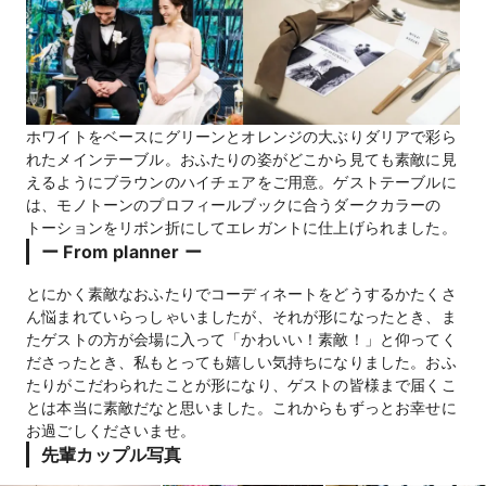
ホワイトをベースにグリーンとオレンジの大ぶりダリアで彩ら
れたメインテーブル。おふたりの姿がどこから見ても素敵に見
えるようにブラウンのハイチェアをご用意。ゲストテーブルに
は、モノトーンのプロフィールブックに合うダークカラーの
トーションをリボン折にしてエレガントに仕上げられました。
ー From planner ー
とにかく素敵なおふたりでコーディネートをどうするかたくさ
ん悩まれていらっしゃいましたが、それが形になったとき、ま
たゲストの方が会場に入って「かわいい！素敵！」と仰ってく
ださったとき、私もとっても嬉しい気持ちになりました。おふ
たりがこだわられたことが形になり、ゲストの皆様まで届くこ
とは本当に素敵だなと思いました。これからもずっとお幸せに
お過ごしくださいませ。
先輩カップル写真