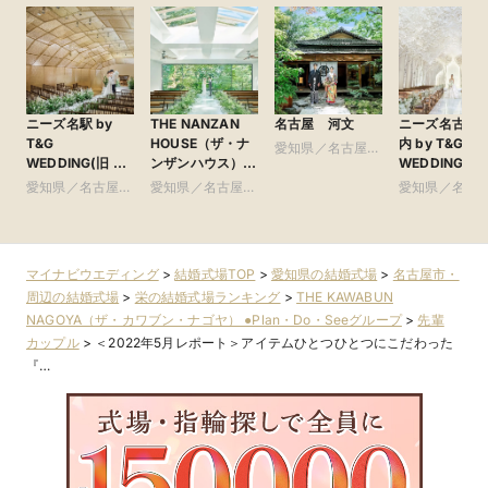
ニーズ名駅 by
THE NANZAN
名古屋 河文
ニーズ名古屋
T&G
HOUSE（ザ・ナ
内 by T&G
愛知県／名古屋
WEDDING(旧 イ
ンザンハウス）
WEDDING(旧
市・周辺
ンフィニート 名
●Plan・Do・See
リフォーリア
愛知県／名古屋
愛知県／名古屋
愛知県／名古
古屋)
グループ
NAGOYA)
市・周辺
市・周辺
市・周辺
マイナビウエディング
>
結婚式場TOP
>
愛知県の結婚式場
>
名古屋市・
周辺の結婚式場
>
栄の結婚式場ランキング
>
THE KAWABUN
NAGOYA（ザ・カワブン・ナゴヤ） ●Plan・Do・Seeグループ
>
先輩
カップル
>
＜2022年5月レポート＞アイテムひとつひとつにこだわった
『…