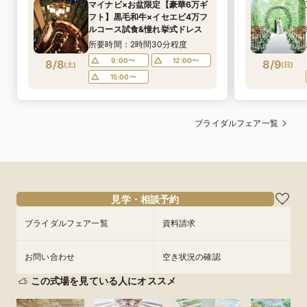
マイナビ×お盆限定【豪華6万ギ
フト】黒毛和牛×イセエビ4万フ
ルコース試食&憧れ挙式ドレス
所要時間：2時間30分程度
9:00〜
12:00〜
8/8
8/9
(
土
)
(
日
)
15:00〜
ブライダルフェア一覧
見学・相談予約
ブライダルフェア一覧
資料請求
お問い合わせ
空き状況の確認
この式場を見ている人にオススメ