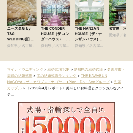
ニーズ名駅 by
THE CONDER
THE NANZAN
名古屋 河文
T&G
HOUSE（ザ コン
HOUSE（ザ・ナ
愛知県／名古
WEDDING(旧 イ
ダーハウス）
ンザンハウス）
市・周辺
ンフィニート 名
●Plan・Do・See
●Plan・Do・See
愛知県／名古屋
愛知県／名古屋
愛知県／名古屋
古屋)
グループ
グループ
市・周辺
市・周辺
市・周辺
マイナビウエディング
>
結婚式場TOP
>
愛知県の結婚式場
>
名古屋市・
周辺の結婚式場
>
栄の結婚式場ランキング
>
THE KAWABUN
NAGOYA（ザ・カワブン・ナゴヤ） ●Plan・Do・Seeグループ
>
先輩
カップル
>
〈2023年4月レポート〉美味しいお料理とクラシカルなアイ
テ…