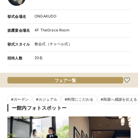
ONGAKUDO
挙式会場名
4F TheGrace Room
披露宴会場名
教会式（チャペル式）
挙式スタイル
20名
招待人数
フェア一覧
#
ガーデン
#
カジュアル
#
料理にこだわる
#
両親へ感謝を伝える
ー館内フォトスポットー