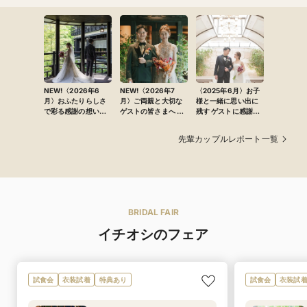
NEW!〈2026年6
NEW!〈2026年7
〈2025年6月〉お子
月〉おふたりらしさ
月〉ご両親と大切な
様と一緒に思い出に
で彩る感謝の想いと
ゲストの皆さまへ 心
残す ゲストに感謝を
こだわりの演出に満
からの感謝を込めて
伝える温かなウェ
ちた洗練アットホー
迎える祝福に満ちた
ディング
先輩カップルレポート一覧
ムウエディング
結婚式
BRIDAL FAIR
イチオシのフェア
試食会
衣装試着
特典あり
試食会
衣装試