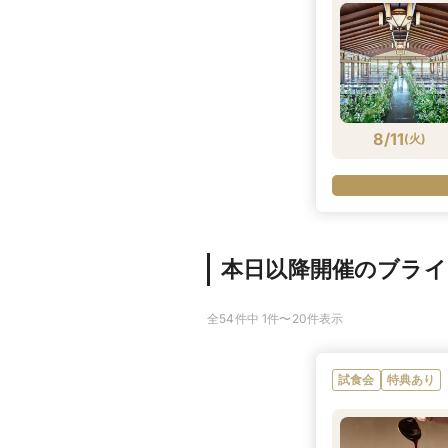
8/11
(
火
)
本日以降開催のブラ
全54件中 1件〜20件表示
試食会
特典あり