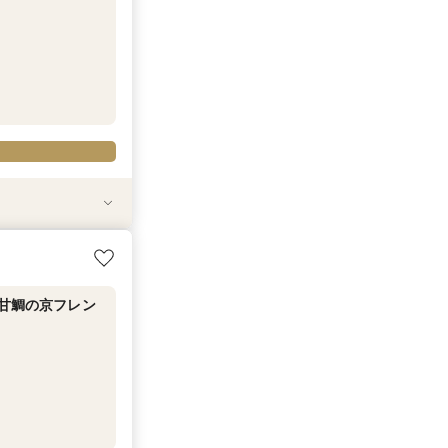
織り成すスペシャ
ライベート相談
せ【式場選び～結
幹線代プレゼント
＆甘鯛の京フレン