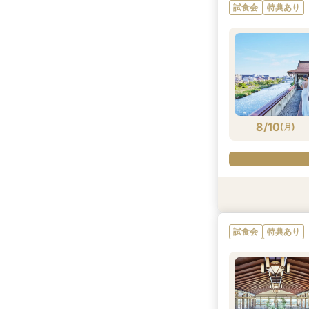
試食会
特典あり
8/9
8/9
8/9
8/9
8/9
8/9
8/9
(
(
(
(
(
(
(
日
日
日
日
日
日
日
)
)
)
)
)
)
)
8/10
(
月
)
衣装試着
試食会
試食会
試食会
特典あり
特典あり
特典あり
特典あり
試食会
特典あり