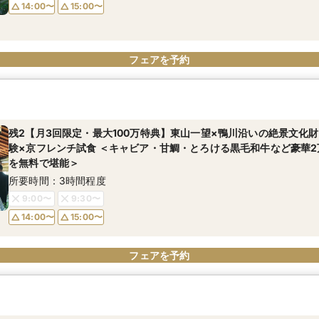
14:00〜
15:00〜
フェアを予約
残2【月3回限定・最大100万特典】東山一望×鴨川沿いの絶景文化
験×京フレンチ試食 ＜キャビア・甘鯛・とろける黒毛和牛など豪華
を無料で堪能＞
所要時間：3時間程度
9:00〜
9:30〜
14:00〜
15:00〜
フェアを予約