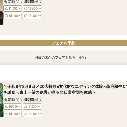
所要時間：3時間程度
11:30〜
13:00〜
14:00〜
15:00〜
フェアを予約
同日のほかのフェアを見る（4件）
週1限定◆国登録有形文化財をじっくり見学×受賞歴多数のシェフが
【少人数検討の方へ】無料試食付＊少人数婚相談会【専用個室有】
【初めての見学に】京の景色を一望する！会場見学×無料試食付きプ
【東京開催】関東在住の方必見《フナツル》出張ご相談会＆お打合
リテ無料試食◆平日限定BIGフェア
会
婚式の準備・お打合わせが全て東京で完結】今なら10万円OFFや新
所要時間：3時間程度
も！
所要時間：3時間程度
所要時間：3時間程度
＼令和8年8月8日／20大特典■文化財ウエディング体験×黒毛和牛
11:30〜
13:00〜
所要時間：3時間程度
チ試食＜東山一望の絶景が彩る非日常空間を体感＞
11:30〜
11:30〜
13:00〜
13:00〜
14:00〜
15:00〜
14:00〜
16:00〜
所要時間：3時間程度
14:00〜
14:00〜
15:00〜
15:00〜
9:00〜
9:30〜
14:00〜
15:00〜
フェアを予約
フェアを予約
フェアを予約
フェアを予約