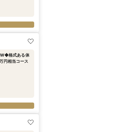
財W◆格式ある体
2万円相当コース