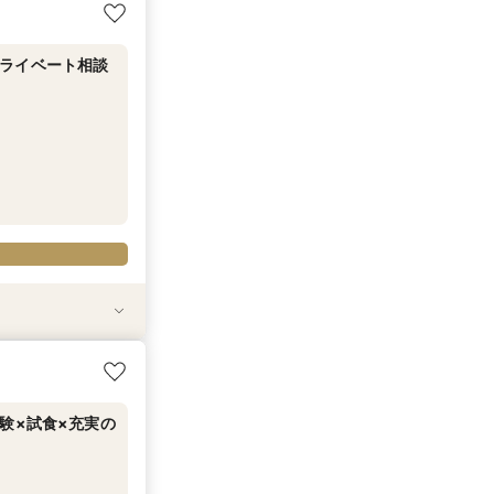
相当試食
和牛＆甘鯛の京フレ
数ウエディング
を望む絶景空間
格和婚を実現！
相談会＆お打合せ
付き】
万円OFFや新幹
ライベート相談
せ【式場選び～結
織り成すスペシャ
幹線代プレゼント
験×試食×充実の