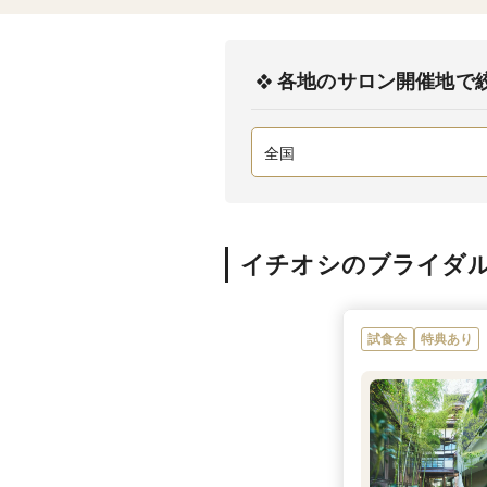
各地のサロン開催地で
イチオシのブライダ
試食会
特典あり