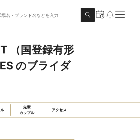
ORT （国登録有形
NUES のブライダ
先輩

ャル
アクセス
カップル