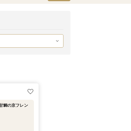
＆甘鯛の京フレン