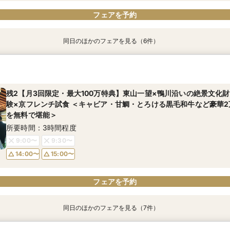
フェアを予約
同日のほかのフェアを見る（6件）
【東京開催】関東在住の方必見《フナツル》出張ご相談会＆お打合
【70名以上ご検討の方】京都最大級の会場見学×口コミ高評価2万円
《少人数専用会場が大好評！》家族の絆を結ぶアットホームな少人
【おもてなし重視の方必見】歴史×モダンの寛ぎ空間＆特別試食会
吉日BIG★【初めての方へ】組数限定で挙式プレゼント◆挙式入場体
《日本の美しき花嫁へ》伝統と絆を大切にする本格和婚を実現！有名
婚式の準備・お打合わせが全て東京で完結】今なら10万円OFFや新
フェア【挙式×会食スタイル相談×婚礼当日メニューの豪華4品試食
相談会
スタイル相談×特製京フレンチ無料試食～京都婚相談フェア～
所要時間：3時間程度
所要時間：3時間程度
も！
所要時間：3時間程度
所要時間：3時間程度
所要時間：3時間程度
残2【月3回限定・最大100万特典】東山一望×鴨川沿いの絶景文化
9:00〜
9:00〜
9:30〜
9:30〜
所要時間：3時間程度
験×京フレンチ試食 ＜キャビア・甘鯛・とろける黒毛和牛など豪華
9:00〜
9:00〜
9:00〜
9:30〜
9:30〜
9:30〜
14:00〜
14:00〜
15:00〜
15:00〜
を無料で堪能＞
9:00〜
15:00〜
14:00〜
14:00〜
14:00〜
15:00〜
15:00〜
15:00〜
所要時間：3時間程度
9:00〜
9:30〜
14:00〜
15:00〜
フェアを予約
フェアを予約
フェアを予約
フェアを予約
フェアを予約
フェアを予約
フェアを予約
同日のほかのフェアを見る（7件）