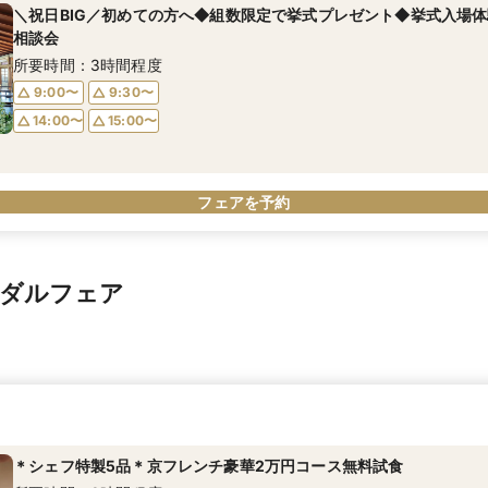
＼祝日BIG／初めての方へ◆組数限定で挙式プレゼント◆挙式入場体
相談会
所要時間：3時間程度
9:00〜
9:30〜
14:00〜
15:00〜
フェアを予約
イダルフェア
＊シェフ特製5品＊京フレンチ豪華2万円コース無料試食