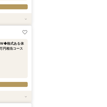
せ【式場選び～結
相当試食
数ウエディング
験×試食×充実の
神社紹介×和婚
幹線代プレゼント
付き】
財W◆格式ある体
2万円相当コース