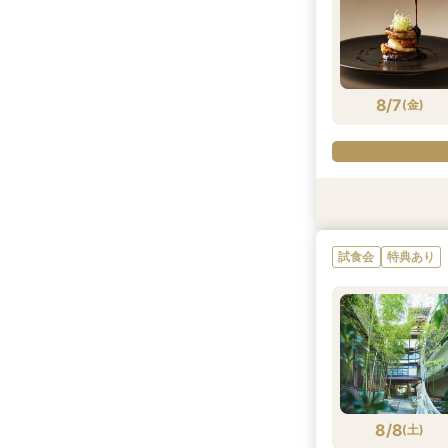
8/7
(
金
)
試食会
試食会
試食会
衣装試着
特典あり
特典あり
特典あり
特典あり
試食会
特典あり
8/7
8/7
8/7
8/7
(
(
(
(
金
金
金
金
)
)
)
)
8/8
(
土
)