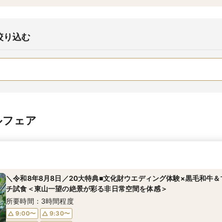
絞り込む
ルフェア
＼令和8年8月8日／20大特典■文化財ウエディング体験×黒毛和牛
チ試食＜東山一望の絶景が彩る非日常空間を体感＞
所要時間：3時間程度
9:00〜
9:30〜