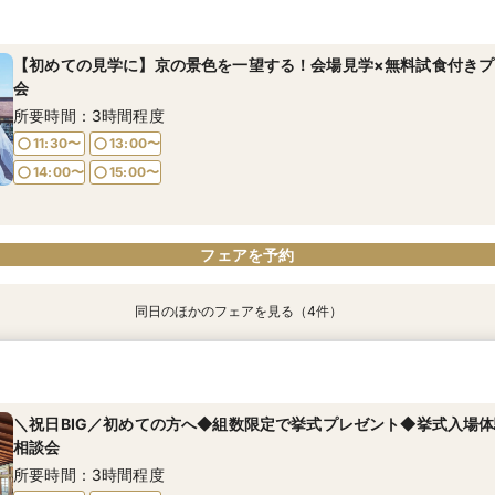
【70名以上ご検討の方】京都最大級の会場見学×口コミ高評価2万円
PM◎【日程限定・20大特典BIG】文化財ウエディング体験×黒毛
《少人数専用会場が大好評！》家族の絆を結ぶアットホームな少人
【おもてなし重視の方必見】歴史×モダンの寛ぎ空間＆特別試食会
【料理重視の方へ】3組限定◆7大特典付き京フレンチ試食会 ＜東山
【神社コンシェルジュ相談×神社紹介あり】伝統と絆を大切にする本
8/9限定5大特典【東京開催】関東在住の方必見《フナツル》出張ご
ンチ試食＜東山一望の絶景が彩る非日常空間を体感＞
フェア【挙式×会食スタイル相談×婚礼当日メニューの豪華4品試食
で黒毛和牛と旬食材を味わう特別試食会＞
和婚スタイル相談×特製京フレンチ無料試食～京都婚相談フェア～
【式場選び～結婚式の準備・お打合わせが全て東京で完結】今なら10
所要時間：3時間程度
所要時間：3時間程度
線代プレゼントも！
所要時間：3時間程度
所要時間：3時間程度
所要時間：3時間程度
所要時間：3時間程度
【初めての見学に】京の景色を一望する！会場見学×無料試食付きプ
9:00〜
9:00〜
9:30〜
9:30〜
所要時間：3時間程度
会
9:00〜
9:00〜
9:00〜
9:00〜
9:30〜
9:30〜
9:30〜
9:30〜
14:00〜
14:00〜
15:00〜
15:00〜
9:00〜
15:00〜
所要時間：3時間程度
14:00〜
14:00〜
14:00〜
14:00〜
15:00〜
15:00〜
15:00〜
15:00〜
11:30〜
13:00〜
14:00〜
15:00〜
フェアを予約
フェアを予約
フェアを予約
フェアを予約
フェアを予約
フェアを予約
フェアを予約
フェアを予約
同日のほかのフェアを見る（4件）
【東京開催】関東在住の方必見《フナツル》出張ご相談会＆お打合
週1限定◆国登録有形文化財をじっくり見学×受賞歴多数のシェフが
【少人数検討の方へ】無料試食付＊少人数婚相談会【専用個室有】
＊シェフ特製5品＊京フレンチ豪華2万円コース無料試食
婚式の準備・お打合わせが全て東京で完結】今なら10万円OFFや新
リテ無料試食◆平日限定BIGフェア
所要時間：3時間程度
所要時間：3時間程度
も！
所要時間：3時間程度
＼祝日BIG／初めての方へ◆組数限定で挙式プレゼント◆挙式入場体
11:30〜
11:30〜
13:00〜
13:00〜
所要時間：3時間程度
相談会
11:30〜
13:00〜
14:00〜
14:00〜
15:00〜
15:00〜
14:00〜
16:00〜
所要時間：3時間程度
14:00〜
15:00〜