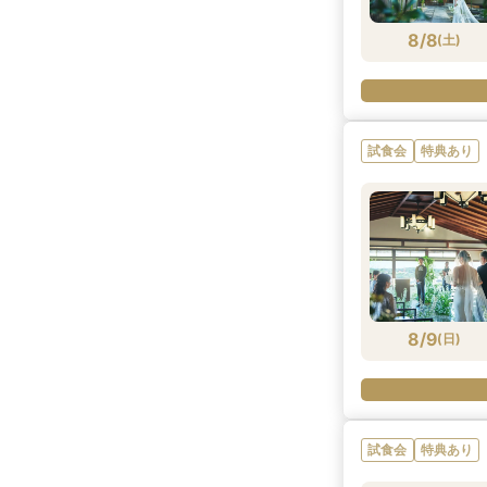
8/8
(
土
)
試食会
特典あり
8/9
(
日
)
試食会
特典あり